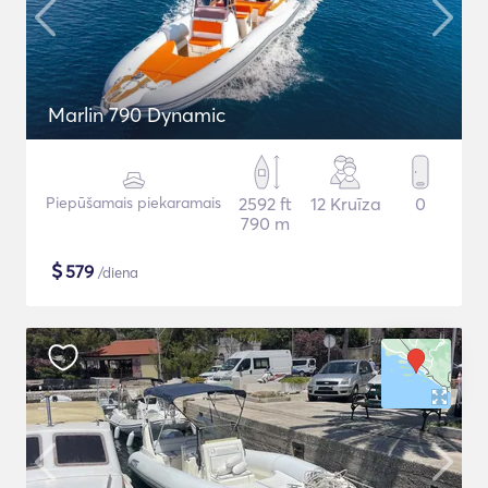
Marlin 790 Dynamic
Piepūšamais piekaramais
2592 ft
12 Kruīza
0
790 m
$
579
/diena