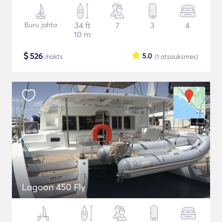
Buru jahta
34 ft
7
3
4
10 m
$
526
5.0
/nakts
(1
atsauksmes
)
Lagoon 450 Fly