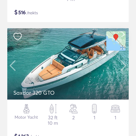
$
516
/nakts
Saxdor 320 GTO
Motor Yacht
32 ft
2
1
1
10 m