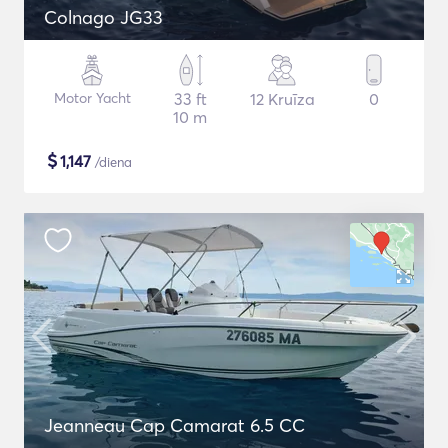
Colnago JG33
Motor Yacht
33 ft
12 Kruīza
0
10 m
$
1,147
/diena
Jeanneau Cap Camarat 6.5 CC