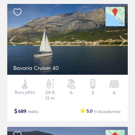
Bavaria Cruiser 40
Buru jahta
39 ft
6
3
4
12 m
$
689
5.0
/nakts
(1
atsauksmes
)