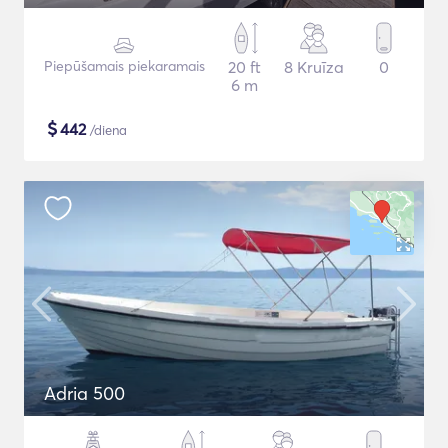
Piepūšamais piekaramais
20 ft
8 Kruīza
0
6 m
$
442
/diena
Adria 500