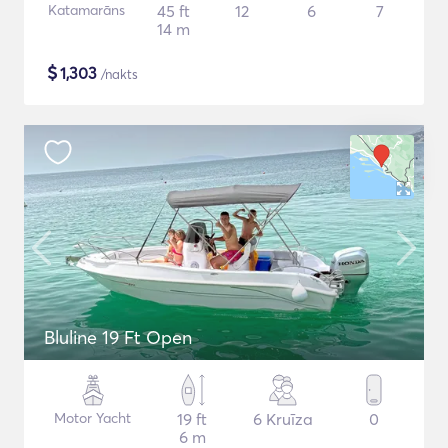
Katamarāns
45 ft
12
6
7
14 m
$
1,303
/nakts
Bluline 19 Ft Open
Motor Yacht
19 ft
6 Kruīza
0
6 m