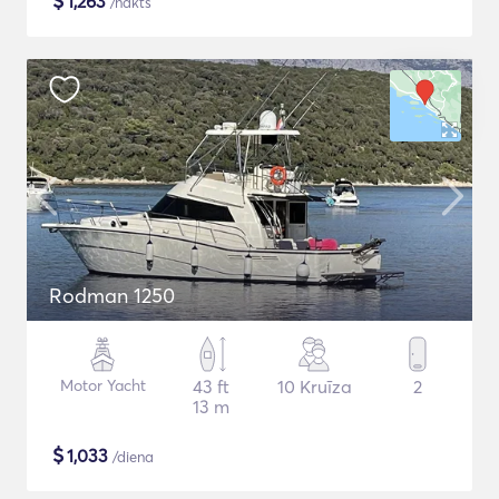
$
1,263
/nakts
Rodman 1250
Motor Yacht
43 ft
10 Kruīza
2
13 m
$
1,033
/diena