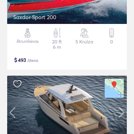
Saxdor Sport 200
Ātrumlaivas
20 ft
5 Kruīza
0
6 m
$
493
/diena