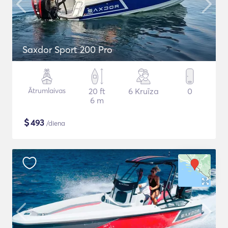
Saxdor Sport 200 Pro
Ātrumlaivas
20 ft
6 Kruīza
0
6 m
$
493
/diena