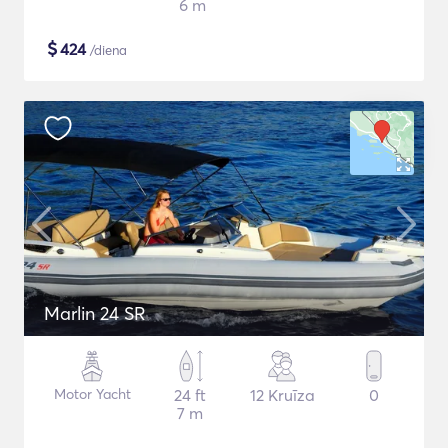
6 m
$
424
/diena
Marlin 24 SR
Motor Yacht
24 ft
12 Kruīza
0
7 m