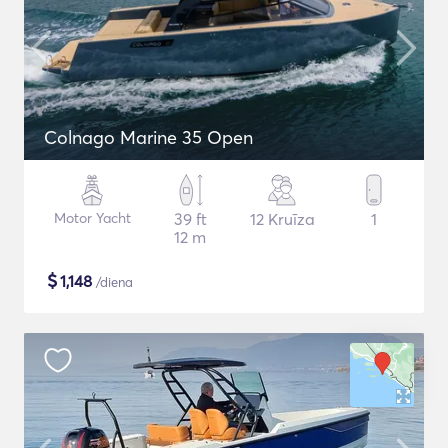
Colnago Marine 35 Open
Motor Yacht
39 ft
12 Kruīza
1
12 m
$
1,148
/diena