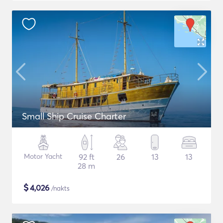
Small Ship Cruise Charter
Motor Yacht
92 ft
26
13
13
28 m
$
4,026
/nakts