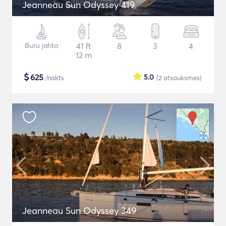
Jeanneau Sun Odyssey 419
Buru jahta
41 ft
8
3
4
12 m
$
625
5.0
/nakts
(2
atsauksmes
)
Jeanneau Sun Odyssey 349