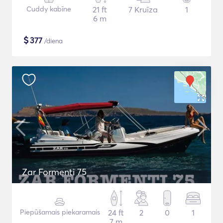
Cuddy kabīne
21 ft
7 Kruīza
1
6 m
$
377
/diena
Zar Formenti 75
Piepūšamais piekaramais
24 ft
2
0
1
7 m