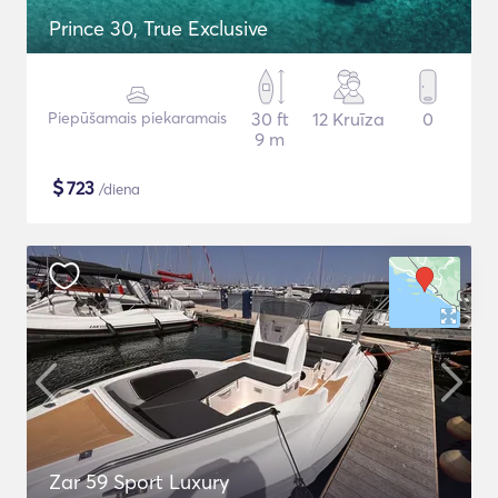
Prince 30, True Exclusive
Piepūšamais piekaramais
30 ft
12 Kruīza
0
9 m
$
723
/diena
Zar 59 Sport Luxury