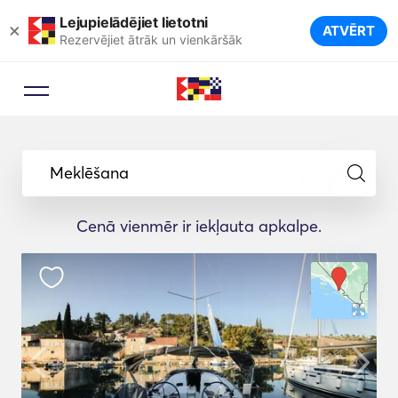
Lejupielādējiet lietotni
×
ATVĒRT
Rezervējiet ātrāk un vienkāršāk
Meklēšana
Cenā vienmēr ir iekļauta apkalpe.