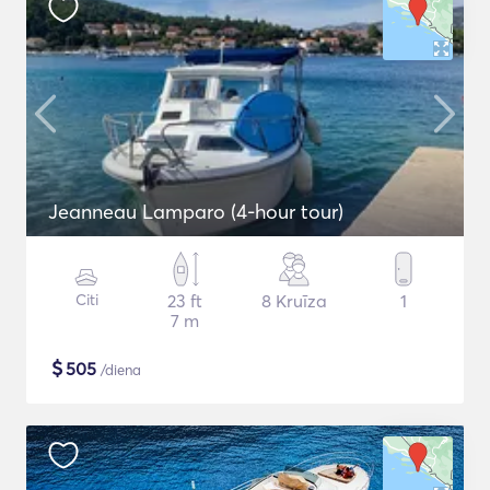
Jeanneau Lamparo (4-hour tour)
Citi
23 ft
8 Kruīza
1
7 m
$
505
/diena