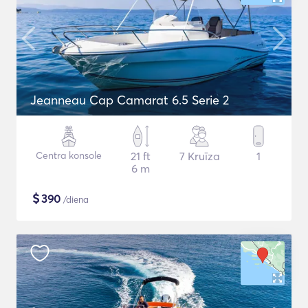
Jeanneau Cap Camarat 6.5 Serie 2
Centra konsole
21 ft
7 Kruīza
1
6 m
$
390
/diena