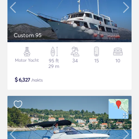
Custom 95
Motor Yacht
95 ft
34
15
10
29 m
$
6,327
/nakts