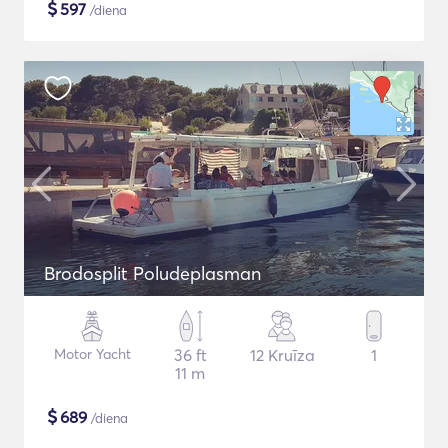
$
597
/diena
Brodosplit Poludeplasman
Motor Yacht
36 ft
12 Kruīza
1
11 m
$
689
/diena