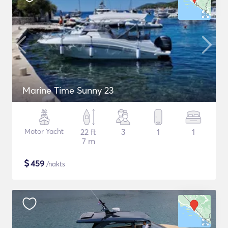
Marine Time Sunny 23
Motor Yacht
22 ft
3
1
1
7 m
$
459
/nakts