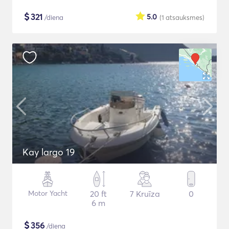
$
321
5.0
/diena
(1
atsauksmes
)
Kay largo 19
Motor Yacht
20 ft
7 Kruīza
0
6 m
$
356
/diena