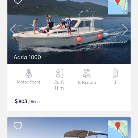
Adria 1000
Motor Yacht
35 ft
8 Kruīza
3
11 m
$
803
/diena