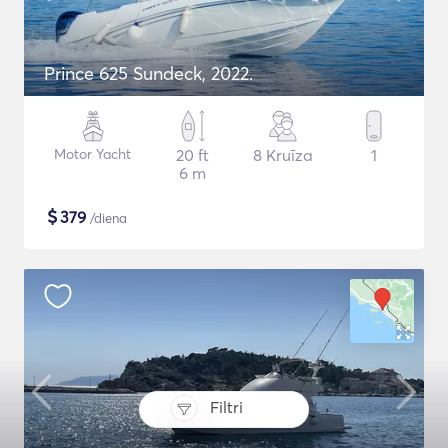
Prince 625 Sundeck, 2022.
Motor Yacht
20 ft
8 Kruīza
1
6 m
$
379
/diena
Filtri