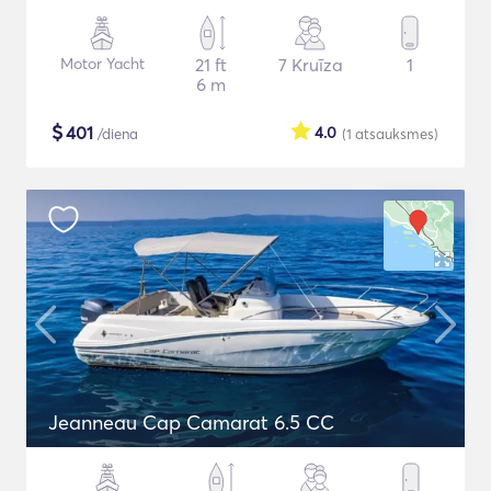
Motor Yacht
21 ft
7 Kruīza
1
6 m
$
401
4.0
/diena
(1
atsauksmes
)
Jeanneau Cap Camarat 6.5 CC