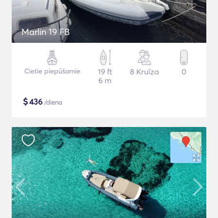
Marlin 19 FB
Cietie piepūšamie
19 ft
8 Kruīza
0
6 m
$
436
/diena