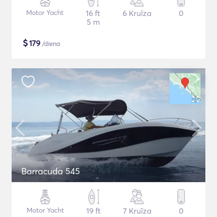
Motor Yacht
16 ft
6 Kruīza
0
5 m
$
179
/diena
Barracuda 545
Motor Yacht
19 ft
7 Kruīza
0