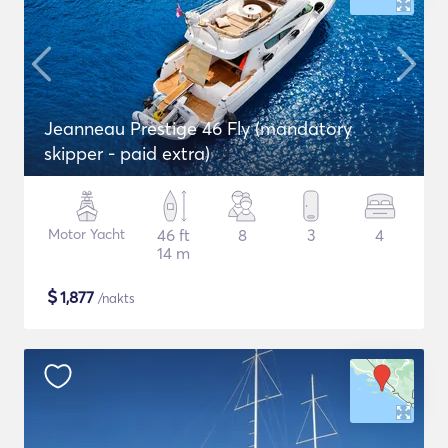
Jeanneau Prestige 46 Fly (mandatory
skipper - paid extra)
Motor Yacht
46 ft
8
3
4
14 m
$
1,877
/nakts