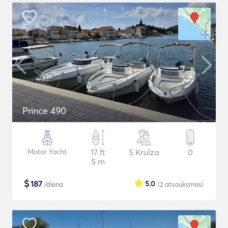
Prince 490
Motor Yacht
17 ft
5 Kruīza
0
5 m
$
187
5.0
/diena
(2
atsauksmes
)