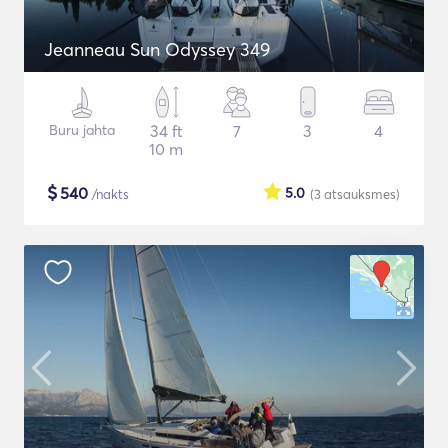
Jeanneau Sun Odyssey 349
Buru jahta
34 ft
7
3
4
10 m
$
540
5.0
/nakts
(3
atsauksmes
)