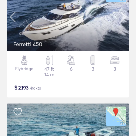
Ferretti 450
Flybridge
47 ft
6
3
3
14 m
$
2,193
/nakts