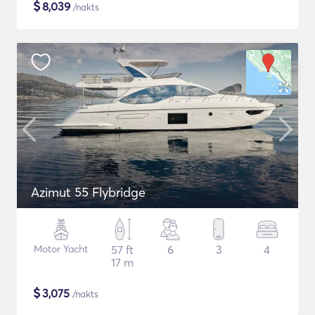
$
8,039
/nakts
Azimut 55 Flybridge
Motor Yacht
57 ft
6
3
4
17 m
$
3,075
/nakts