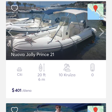
Nuova Jolly Prince 21
Citi
20 ft
10 Kruīza
0
6 m
$
401
/diena