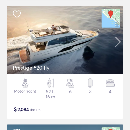
Prestige 520 fly
Motor Yacht
52 ft
6
3
4
16 m
$
2,084
/nakts