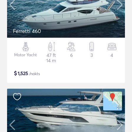
Ferretti 460
Motor Yacht
47 ft
6
3
4
14 m
$
1,525
/nakts