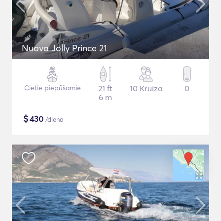
Nuova Jolly Prince 21
Cietie piepūšamie
21 ft
10 Kruīza
0
6 m
$
430
/diena