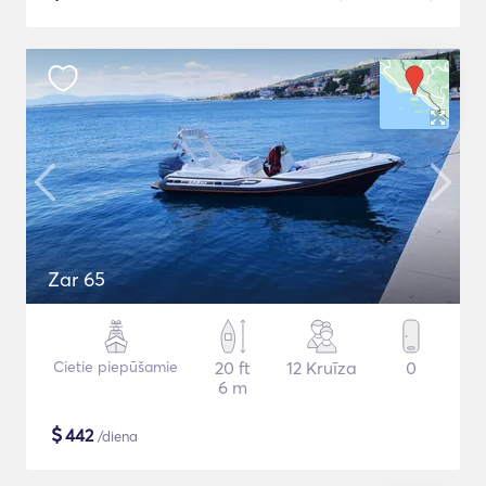
Zar 65
Cietie piepūšamie
20 ft
12 Kruīza
0
6 m
$
442
/diena