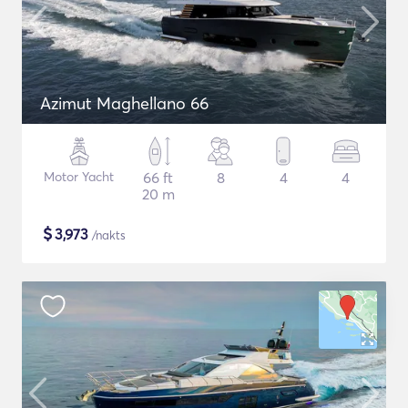
Azimut Maghellano 66
Motor Yacht
66 ft
8
4
4
20 m
$
3,973
/nakts