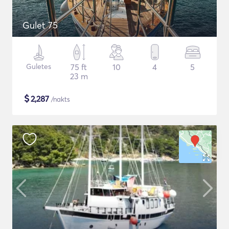
Gulet 75
Guletes
75 ft
10
4
5
23 m
$
2,287
/nakts