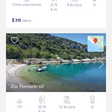
Cietie piepūšamie
21 ft
8 Kruīza
0
6 m
$
315
/diena
Zar Formenti 65
Citi
20 ft
12 Kruīza
0
6 m