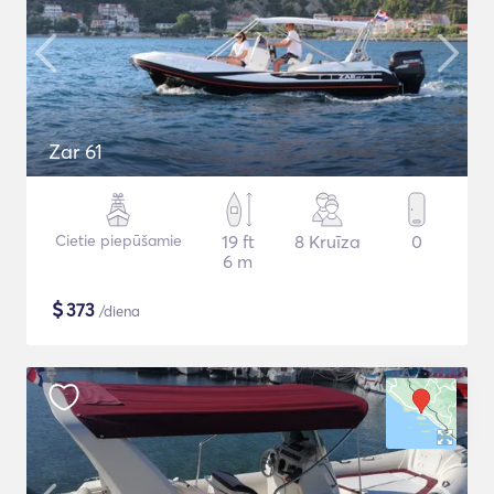
Zar 61
Cietie piepūšamie
19 ft
8 Kruīza
0
6 m
$
373
/diena