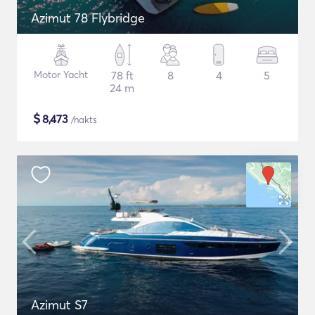
Azimut 78 Flybridge
Motor Yacht
78 ft
8
4
5
24 m
$
8,473
/nakts
Azimut S7