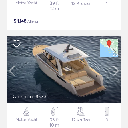
Motor Yacht
39 ft
12 Kruīza
1
12 m
$
1,148
/diena
Colnago JG33
Motor Yacht
33 ft
12 Kruīza
0
10 m