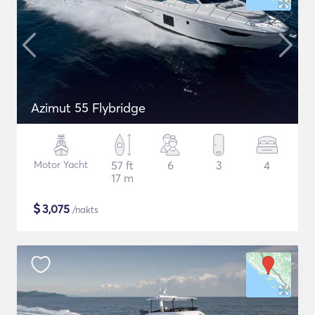
Azimut 55 Flybridge
Motor Yacht
57 ft
6
3
4
17 m
$
3,075
/nakts