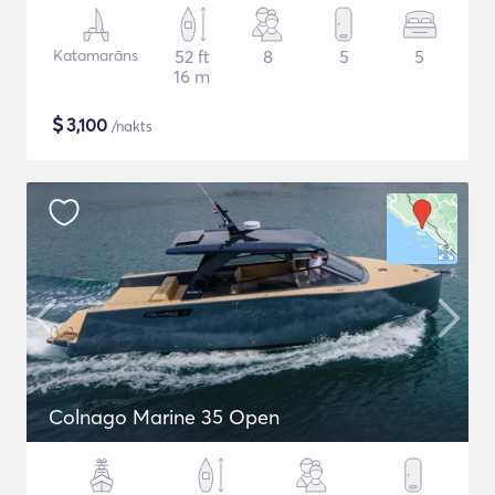
Katamarāns
52 ft
8
5
5
16 m
$
3,100
/nakts
Colnago Marine 35 Open