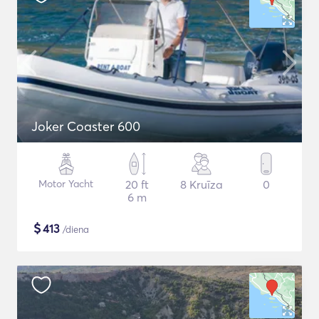
Joker Coaster 600
Motor Yacht
20 ft
8 Kruīza
0
6 m
$
413
/diena