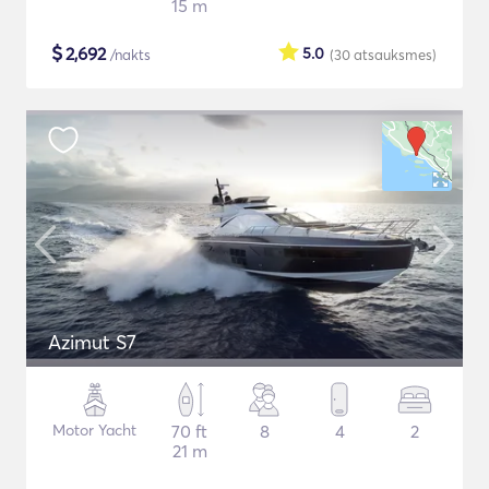
15 m
$
2,692
5.0
/nakts
(30
atsauksmes
)
Azimut S7
Motor Yacht
70 ft
8
4
2
21 m