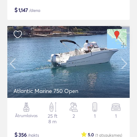
$
1,147
/diena
Atlantic Marine 750 Open
Ātrumlaivas
25 ft
2
1
1
8 m
$
356
5.0
/nakts
(1
atsauksmes
)