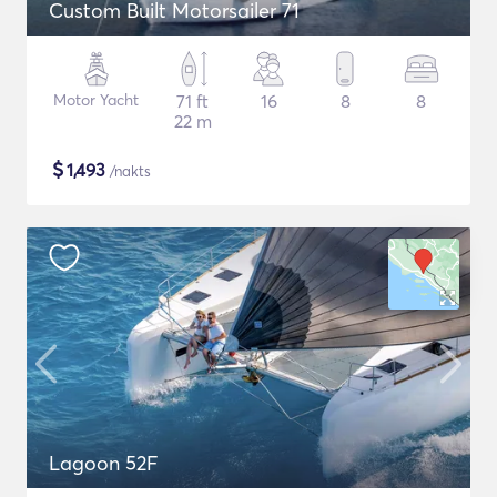
Custom Built Motorsailer 71
Motor Yacht
71 ft
16
8
8
22 m
$
1,493
/nakts
Lagoon 52F