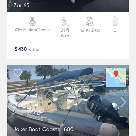
Zar 65
Cietie piepūšamie
21 ft
12 Kruīza
0
6 m
$
430
/diena
Joker Boat Coaster 600