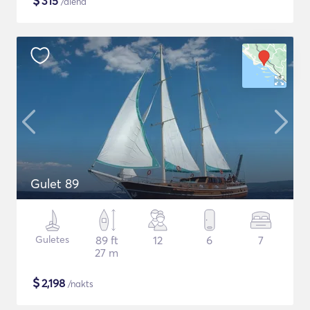
$
315
/diena
Gulet 89
Guletes
89 ft
12
6
7
27 m
$
2,198
/nakts