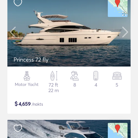
Princess 72 fly
Motor Yacht
72 ft
8
4
5
22 m
$
4,659
/nakts