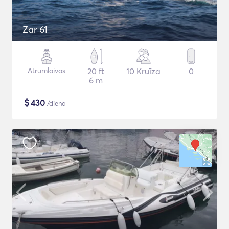
Zar 61
Ātrumlaivas
20 ft
10 Kruīza
0
6 m
$
430
/diena