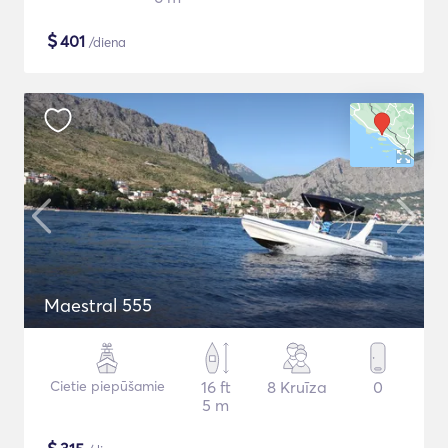
$
401
/diena
Maestral 555
Cietie piepūšamie
16 ft
8 Kruīza
0
5 m