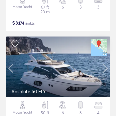
Motor Yacht
67 ft
6
3
3
20 m
$
3,174
/nakts
Absolute 50 FLY
Motor Yacht
50 ft
6
3
4