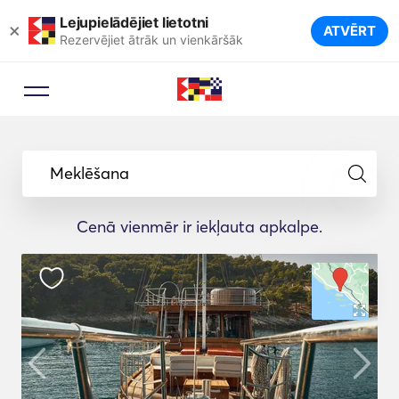
Lejupielādējiet lietotni
×
ATVĒRT
Rezervējiet ātrāk un vienkāršāk
Meklēšana
Cenā vienmēr ir iekļauta apkalpe.