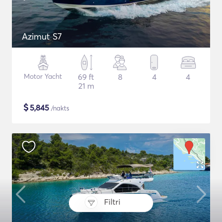
Azimut S7
Motor Yacht
69 ft
8
4
4
21 m
$
5,845
/nakts
Filtri