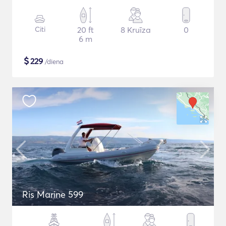
Citi
20 ft
8 Kruīza
0
6 m
$
229
/diena
Ris Marine 599