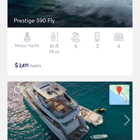
Prestige 590 Fly
Motor Yacht
61 ft
6
3
4
19 m
$
2,411
/nakts