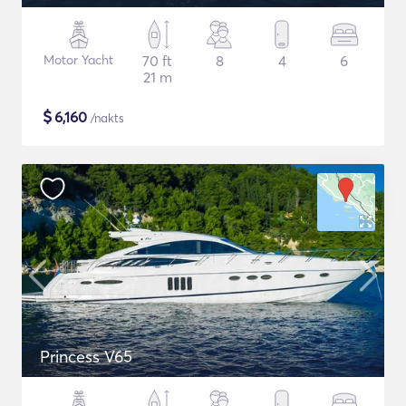
Motor Yacht
70 ft
8
4
6
21 m
$
6,160
/nakts
Princess V65