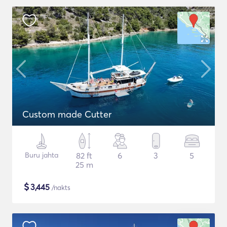
Custom made Cutter
Buru jahta
82 ft
6
3
5
25 m
$
3,445
/nakts