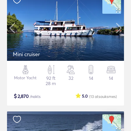
Mini cruiser
Motor Yacht
92 ft
32
14
14
28 m
$
2,870
5.0
/nakts
(13
atsauksmes
)