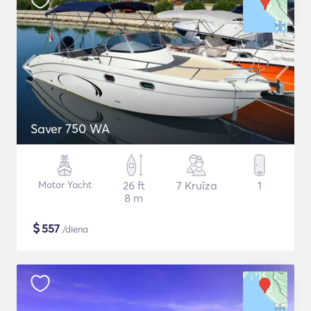
Saver 750 WA
Motor Yacht
26 ft
7 Kruīza
1
8 m
$
557
/diena