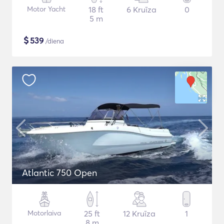
Motor Yacht
18 ft
6 Kruīza
0
5 m
$
539
/diena
Atlantic 750 Open
Motorlaiva
25 ft
12 Kruīza
1
8 m