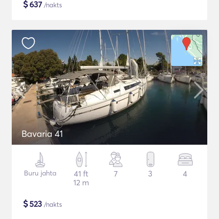
$
637
/nakts
Bavaria 41
Buru jahta
41 ft
7
3
4
12 m
$
523
/nakts