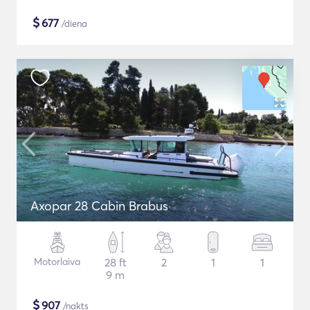
$
677
/diena
Axopar 28 Cabin Brabus
Motorlaiva
28 ft
2
1
1
9 m
$
907
/nakts