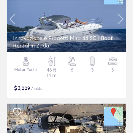
Innovazione e Progetti Mira 44 SC | Boat
Rental in Zadar
Motor Yacht
46 ft
6
3
3
14 m
$
3,009
/nakts