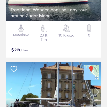
Traditional Wooden boat half day tour
around Zadar Islands
Motorlaiva
23 ft
10 Kruīza
0
7 m
$
218
/diena