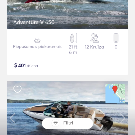
Adventure V 650
Piepūšamais piekaramais
21 ft
12 Kruīza
0
6 m
$
401
/diena
Filtri