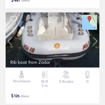
$
447
/diena
Rib boat from Zadar
Ātrumlaivas
16 ft
5 Kruīza
0
5 m
$
126
/diena