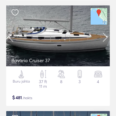
Bavaria Cruiser 37
Buru jahta
37 ft
8
3
4
11 m
$
481
/nakts