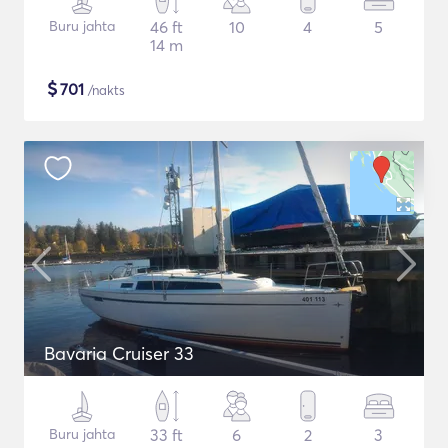
Buru jahta
46 ft
10
4
5
14 m
$
701
/nakts
Bavaria Cruiser 33
Buru jahta
33 ft
6
2
3