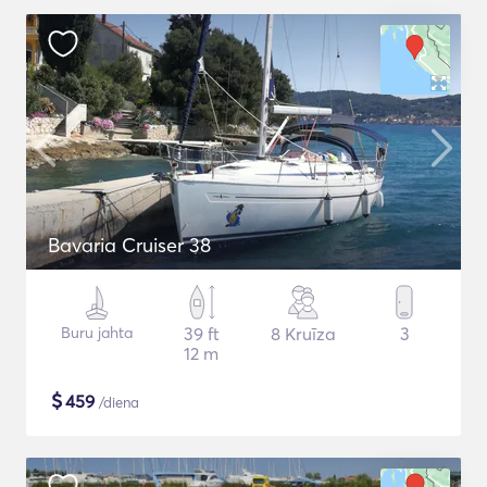
Bavaria Cruiser 38
Buru jahta
39 ft
8 Kruīza
3
12 m
$
459
/diena