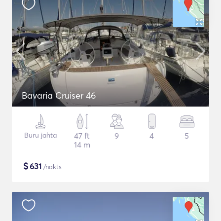
Bavaria Cruiser 46
Buru jahta
47 ft
9
4
5
14 m
$
631
/nakts