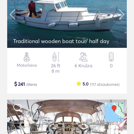
Traditional wooden boat tour/ half day
Motorlaiva
26 ft
6 Kruīza
0
8 m
$
241
5.0
/diena
(117
atsauksmes
)