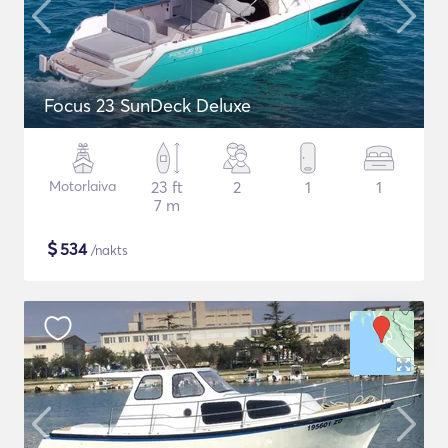
Focus 23 SunDeck Deluxe
Motorlaiva
23 ft
2
1
1
7 m
$
534
/nakts