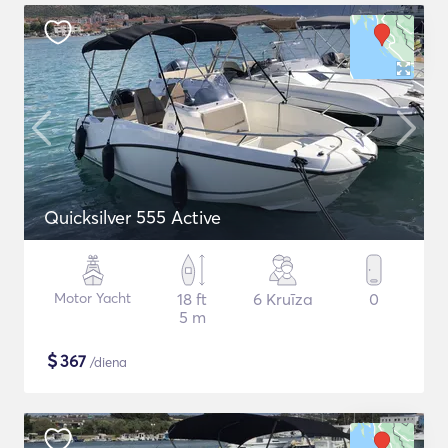
Quicksilver 555 Active
Motor Yacht
18 ft
6 Kruīza
0
5 m
$
367
/diena