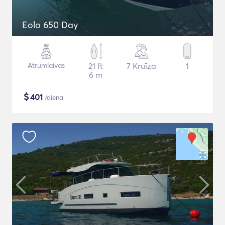
Eolo 650 Day
Ātrumlaivas
21 ft
7 Kruīza
1
6 m
$
401
/diena