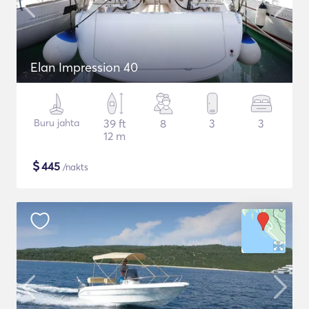
Elan Impression 40
Buru jahta
39 ft
8
3
3
12 m
$
445
/nakts