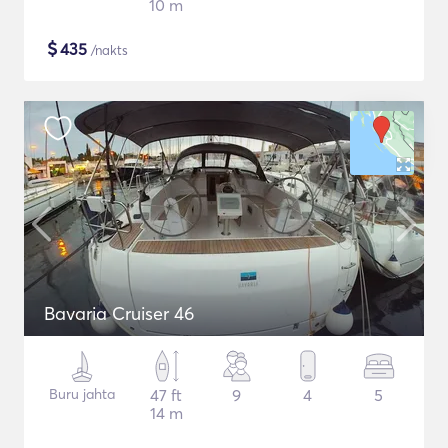
10 m
$
435
/nakts
Bavaria Cruiser 46
Buru jahta
47 ft
9
4
5
14 m