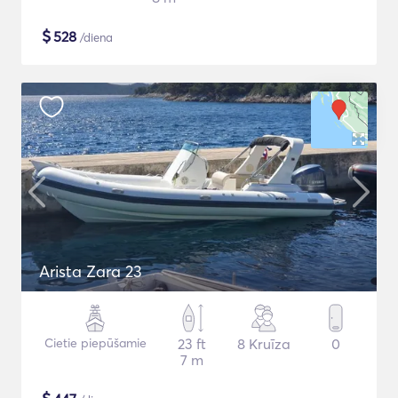
$
528
/diena
Arista Zara 23
Cietie piepūšamie
23 ft
8 Kruīza
0
7 m