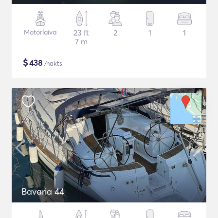
Motorlaiva
23 ft
2
1
1
7 m
$
438
/nakts
Bavaria 44