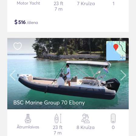
Motor Yacht
23 ft
7 Kruīza
1
7 m
$
516
/diena
BSC Marine Group 70 Ebony
Ātrumlaivas
23 ft
8 Kruīza
0
7 m