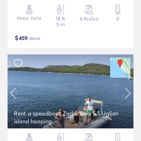
Motor Yacht
18 ft
6 Kruīza
0
5 m
$
459
/diena
Rent a speedboat Zadar Bwa 5.5 Ugljan
island hooping