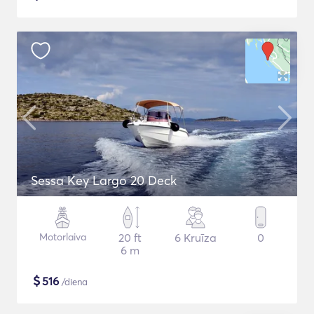
Sessa Key Largo 20 Deck
Motorlaiva
20 ft
6 Kruīza
0
6 m
$
516
/diena