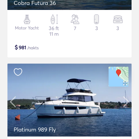
Cobra Futura 36
Motor Yacht
36 ft
7
3
3
11 m
$
981
/nakts
Platinum 989 Fly