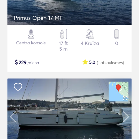
Primus Open 17 MF
Centra konsole
17 ft
4 Kruīza
0
5 m
$
229
5.0
/diena
(1
atsauksmes
)