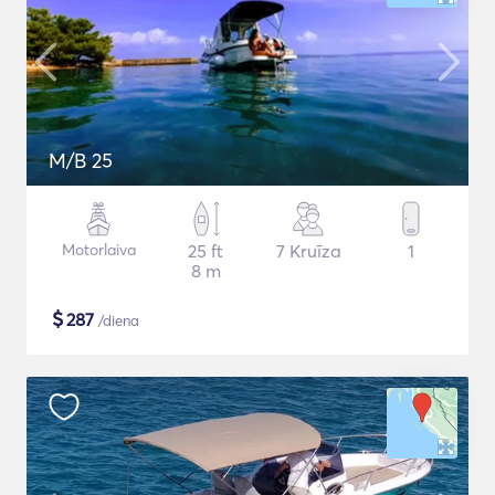
M/B 25
Motorlaiva
25 ft
7 Kruīza
1
8 m
$
287
/diena