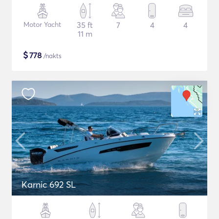
Motor Yacht
35 ft
7
4
4
11 m
$
778
/nakts
Karnic 692 SL