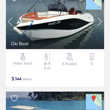
Oki Boat
Motor Yacht
18 ft
6 Kruīza
0
5 m
$
344
/diena