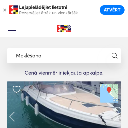
Lejupielādējiet lietotni
×
ATVĒRT
Rezervējiet ātrāk un vienkāršāk
Meklēšana
Cenā vienmēr ir iekļauta apkalpe.