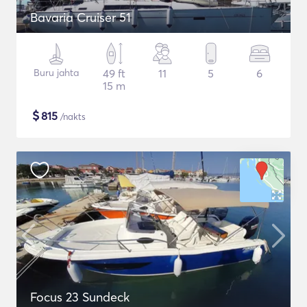
Bavaria Cruiser 51
Buru jahta
49 ft
11
5
6
15 m
$
815
/nakts
Focus 23 Sundeck