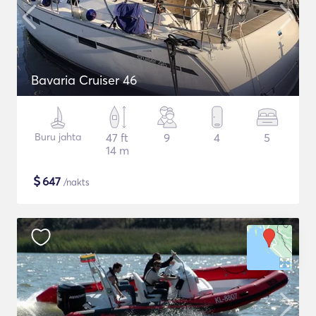
Bavaria Cruiser 46
Buru jahta
47 ft
9
4
5
14 m
$
647
/nakts