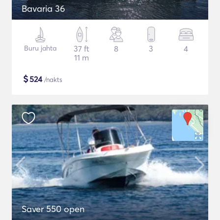
Bavaria 36
Buru jahta
37 ft
8
3
4
11 m
$
524
/nakts
Saver 550 open