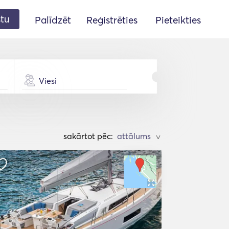
stu
Palīdzēt
Reģistrēties
Pieteikties
Viesi
sakārtot pēc:
>