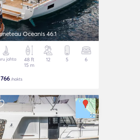
eneteau Oceanis 46.1
ru jahta
48 ft
12
5
6
15 m
$
766
/nakts