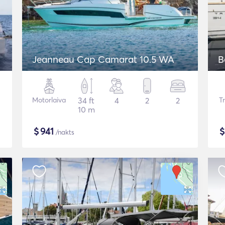
Jeanneau Cap Camarat 10.5 WA
B
Motorlaiva
34 ft
4
2
2
T
10 m
$
941
/nakts