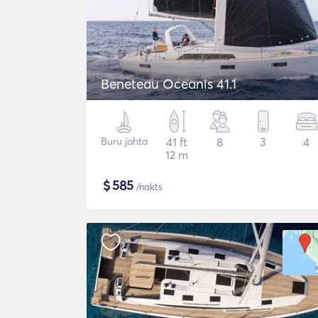
Beneteau Oceanis 41.1
Buru jahta
41 ft
8
3
4
12 m
$
585
/nakts