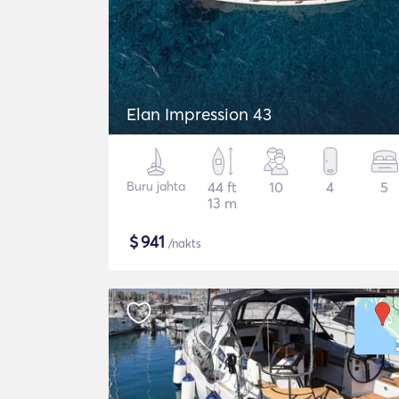
Elan Impression 43
Buru jahta
44 ft
10
4
5
13 m
$
941
/nakts