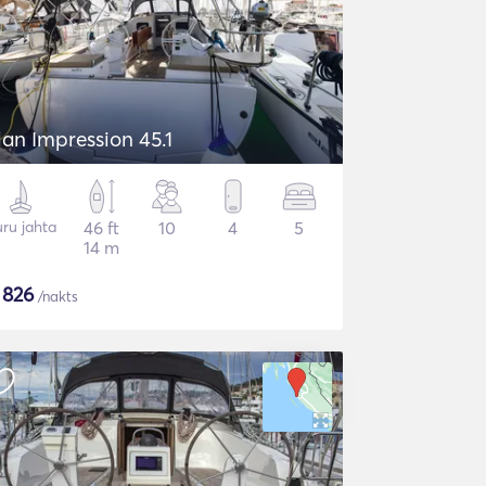
lan Impression 45.1
ru jahta
46 ft
10
4
5
14 m
$
826
/nakts