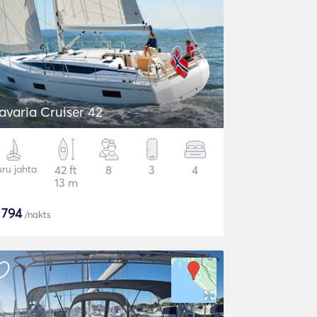
avaria Cruiser 42
ru jahta
42 ft
8
3
4
13 m
$
794
/nakts