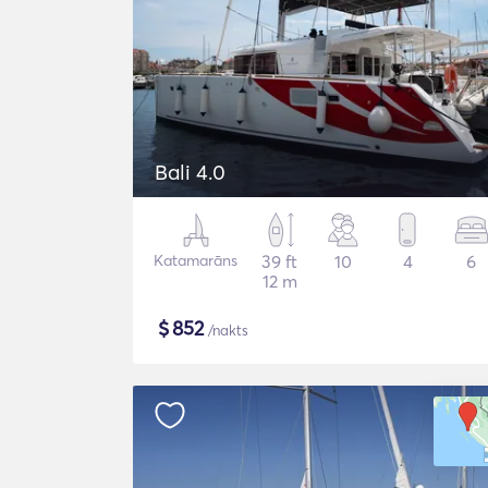
Bali 4.0
Katamarāns
39 ft
10
4
6
12 m
$
852
/nakts