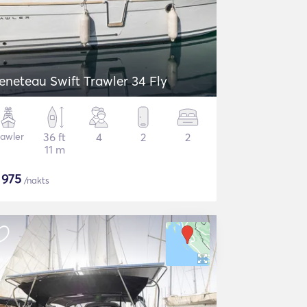
eneteau Swift Trawler 34 Fly
rawler
36 ft
4
2
2
11 m
$
975
/nakts