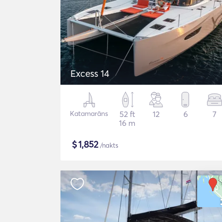
Excess 14
Katamarāns
52 ft
12
6
7
16 m
$
1,852
/nakts