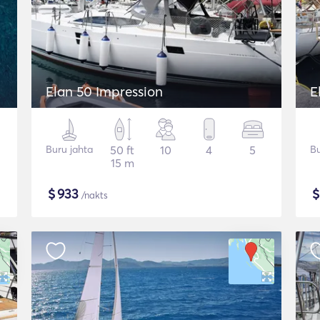
Elan 50 Impression
E
Buru jahta
50 ft
10
4
5
Bu
15 m
$
933
/nakts