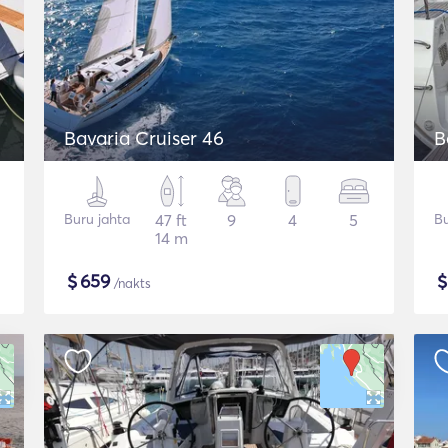
Bavaria Cruiser 46
B
Buru jahta
47 ft
9
4
5
Bu
14 m
$
659
/nakts