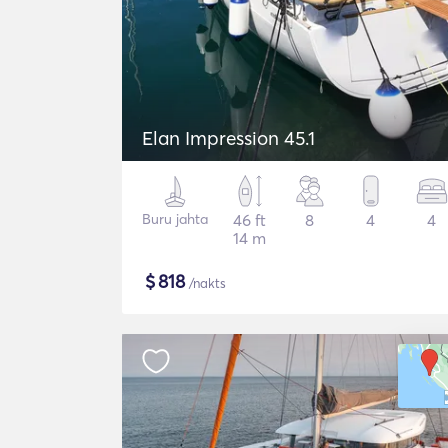
Elan Impression 45.1
Buru jahta
46 ft
8
4
4
14 m
$
818
/nakts