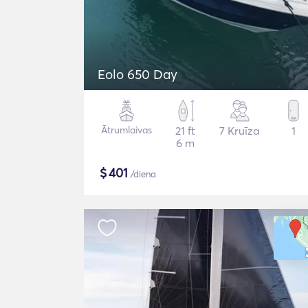
Eolo 650 Day
Ātrumlaivas
21 ft
7 Kruīza
1
6 m
$
401
/diena