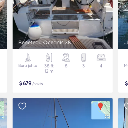
Beneteau Oceanis 38.1
J
Buru jahta
38 ft
8
3
4
Mo
12 m
$
679
/nakts