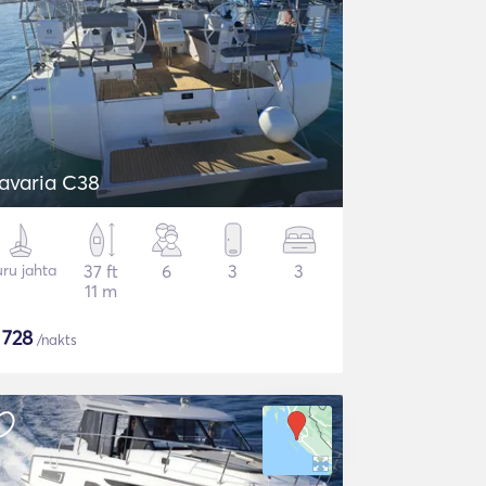
avaria C38
ru jahta
37 ft
6
3
3
11 m
$
728
/nakts