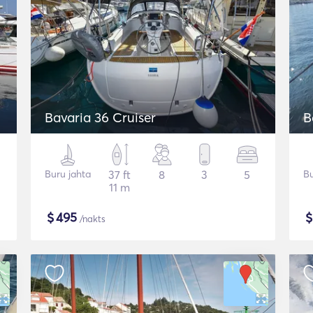
Bavaria 36 Cruiser
B
Buru jahta
37 ft
8
3
5
Bu
11 m
$
495
/nakts