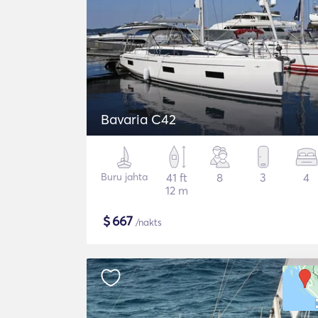
Bavaria C42
Buru jahta
41 ft
8
3
4
12 m
$
667
/nakts