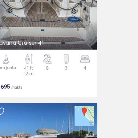
avaria Cruiser 41
ru jahta
41 ft
8
3
4
12 m
$
695
/nakts