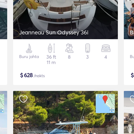
Jeanneau Sun Odyssey 36i
B
Buru jahta
36 ft
8
3
4
Bu
11 m
$
628
/nakts