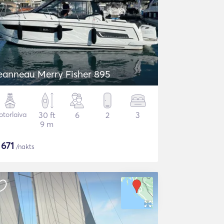
eanneau Merry Fisher 895
torlaiva
30 ft
6
2
3
9 m
$
671
/nakts