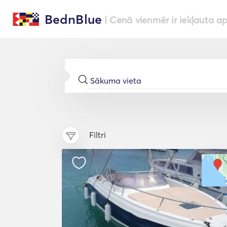
BednBlue
| Cenā vienmēr ir iekļauta a
Filtri