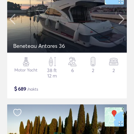
Beneteau Antares 36
Motor Yacht
38 ft
6
2
2
12 m
$
689
/nakts