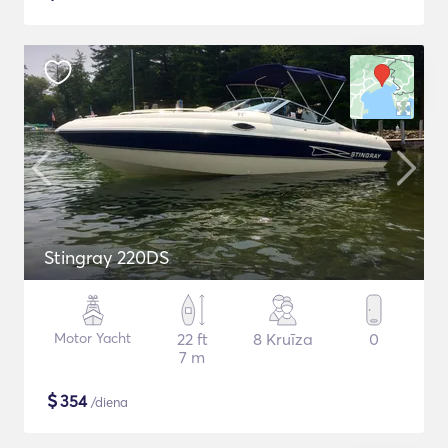
Stingray 220DS
Motor Yacht
22 ft
8 Kruīza
0
7 m
$
354
/diena