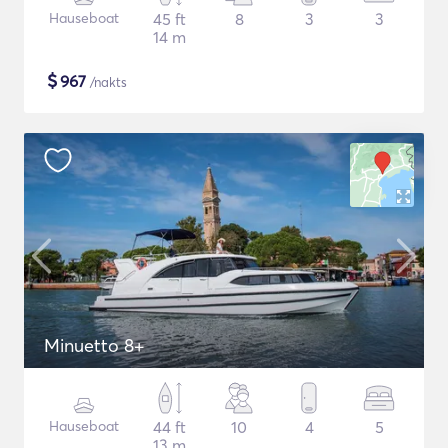
Hauseboat
45 ft
8
3
3
14 m
$
967
/nakts
Minuetto 8+
Hauseboat
44 ft
10
4
5
13 m