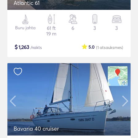
Atlantic 61
Buru jahta
61 ft
6
3
3
19 m
$
1,263
5.0
/nakts
(1
atsauksmes
)
Bavaria 40 cruiser