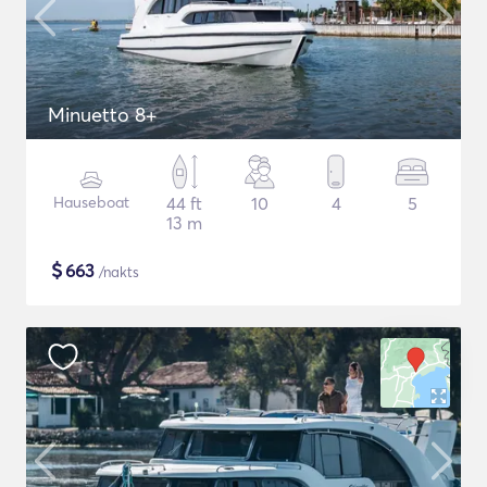
Minuetto 8+
Hauseboat
44 ft
10
4
5
13 m
$
663
/nakts