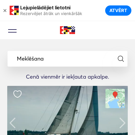
Lejupielādējiet lietotni
×
ATVĒRT
Rezervējiet ātrāk un vienkāršāk
Meklēšana
Cenā vienmēr ir iekļauta apkalpe.