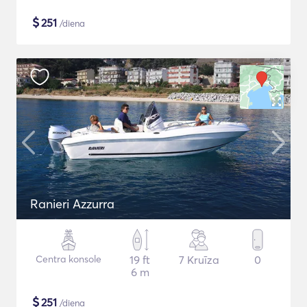
$
251
/diena
Ranieri Azzurra
Centra konsole
19 ft
7 Kruīza
0
6 m
$
251
/diena