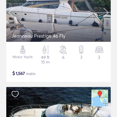
Jeanneau Prestige 46 Fly
Motor Yacht
49 ft
6
3
3
15 m
$
1,567
/nakts