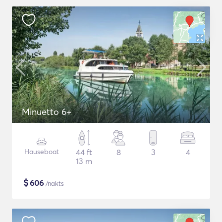
Minuetto 6+
Hauseboat
44 ft
8
3
4
13 m
$
606
/nakts