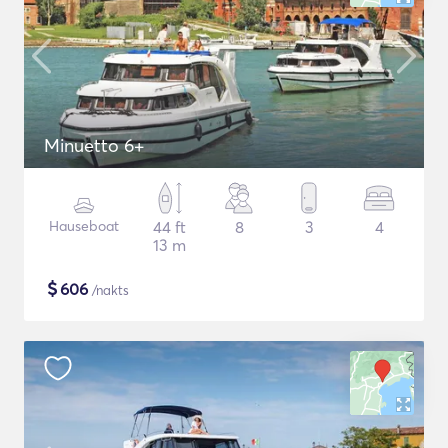
Minuetto 6+
Hauseboat
44 ft
8
3
4
13 m
$
606
/nakts