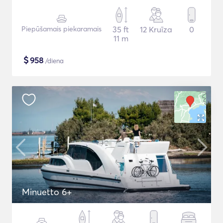
Piepūšamais piekaramais
35 ft
12 Kruīza
0
11 m
$
958
/diena
Minuetto 6+