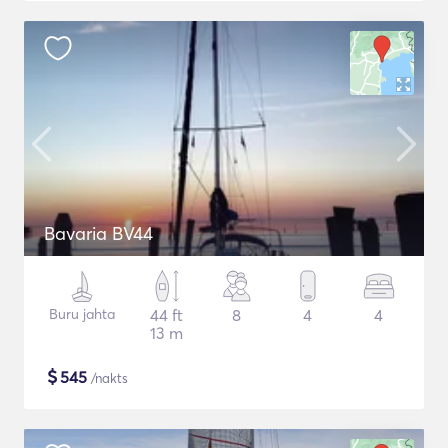
Bavaria BV44
Buru jahta
44 ft
8
4
4
13 m
$
545
/nakts