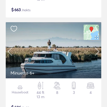
$
663
/nakts
Minuetto 6+
Hauseboat
44 ft
8
3
4
13 m