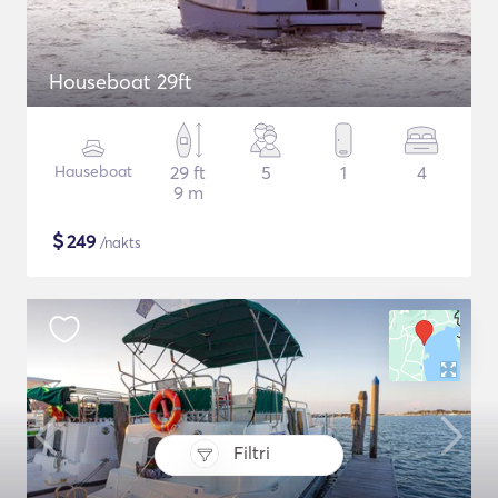
Houseboat 29ft
Hauseboat
29 ft
5
1
4
9 m
$
249
/nakts
Filtri