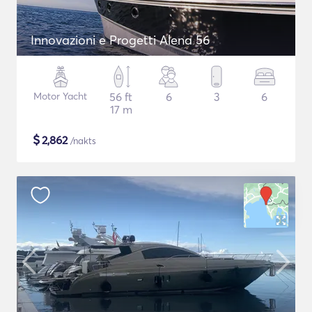
Innovazioni e Progetti Alena 56
Motor Yacht
56 ft
6
3
6
17 m
$
2,862
/nakts