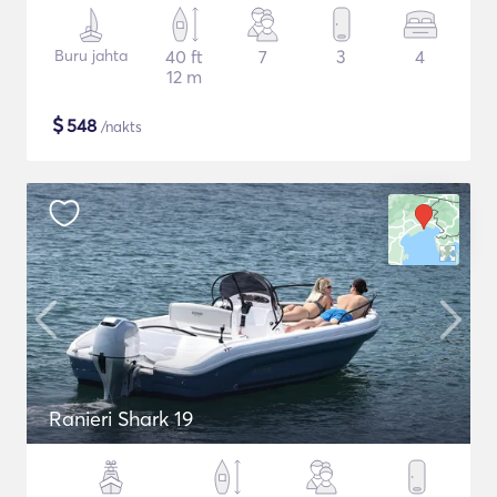
Buru jahta
40 ft
7
3
4
12 m
$
548
/nakts
Ranieri Shark 19