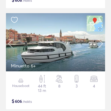
$
606
/nakts
Minuetto 6+
Hauseboat
44 ft
8
3
4
13 m
$
606
/nakts