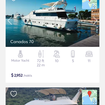
Canados 70
Motor Yacht
72 ft
10
5
11
22 m
$
2,952
/nakts