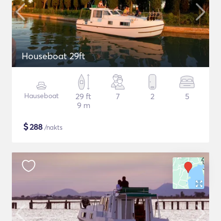
Houseboat 29ft
Hauseboat
29 ft
7
2
5
9 m
$
288
/nakts