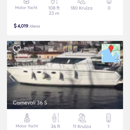
Motor Yacht
108 ft
180 Kruīza
0
33 m
$
4,019
/diena
Carnevali 36 S
Motor Yacht
36 ft
11 Kruīza
1