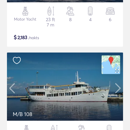
Motor Yacht
23 ft
8
4
6
7 m
$
2,183
/nakts
M/B 108