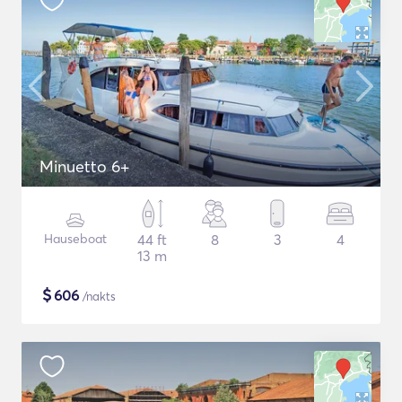
Minuetto 6+
Hauseboat
44 ft
8
3
4
13 m
$
606
/nakts