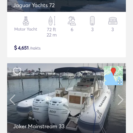
Jaguar Yachts 72
Motor Yacht
72 ft
6
3
3
22 m
$
4,651
/nakts
Joker Mainstream 33