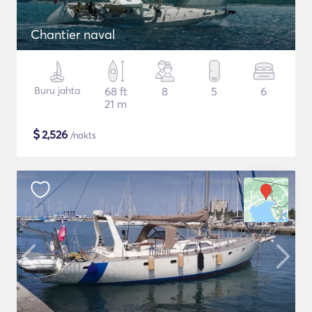
Chantier naval
Buru jahta
68 ft
8
5
6
21 m
$
2,526
/nakts