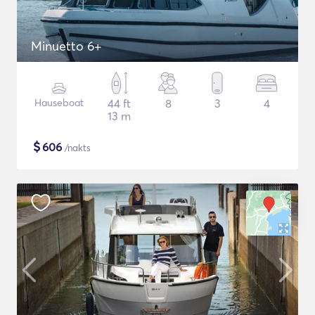
Minuetto 6+
Hauseboat
44 ft
8
3
4
13 m
$
606
/nakts