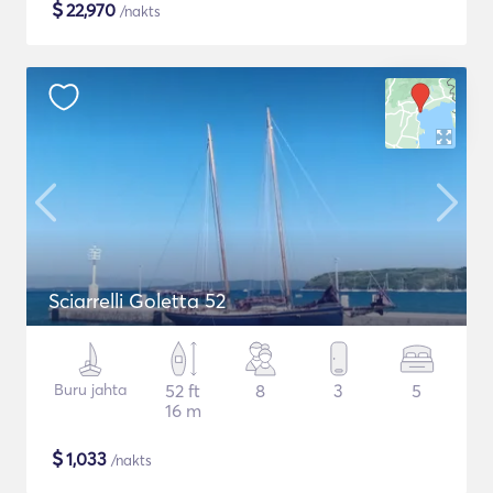
$
22,970
/nakts
Sciarrelli Goletta 52
Buru jahta
52 ft
8
3
5
16 m
$
1,033
/nakts