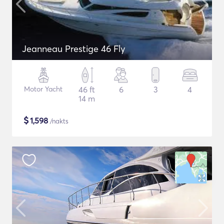
Jeanneau Prestige 46 Fly
Motor Yacht
46 ft
6
3
4
14 m
$
1,598
/nakts