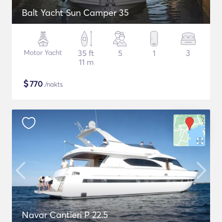
Balt Yacht Sun Camper 35
Motor Yacht
35 ft
5
1
3
11 m
$
770
/nakts
Navar Cantieri P 22.5