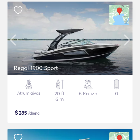
Regal 1900 Sport
Ātrumlaivas
20 ft
6 Kruīza
0
6 m
$
285
/diena