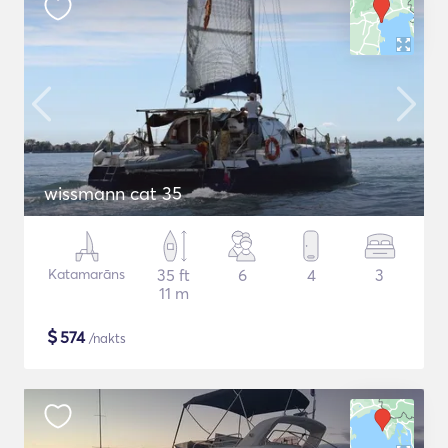
wissmann cat 35
Katamarāns
35 ft
6
4
3
11 m
$
574
/nakts