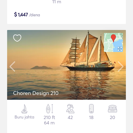
11 m
$
1,447
/diena
Choren Design 210
Buru jahta
210 ft
42
18
20
64 m