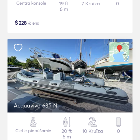
Centra konsole
19 ft
7 Kruīza
0
6 m
$
228
/diena
Acquaviva 635 N
Cietie piepūšamie
20 ft
10 Kruīza
0
6 m