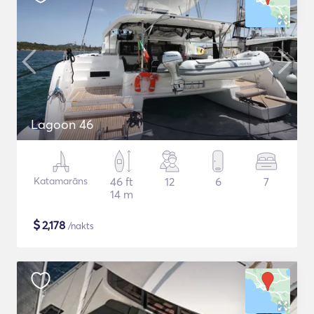
Lagoon 46
Katamarāns
46 ft
12
6
7
14 m
$
2,178
/nakts