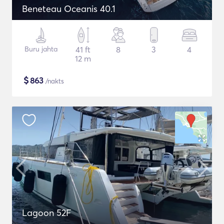
Beneteau Oceanis 40.1
Buru jahta
41 ft
8
3
4
12 m
$
863
/nakts
Lagoon 52F