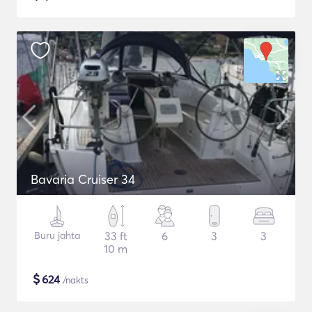
Bavaria Cruiser 34
Buru jahta
33 ft
6
3
3
10 m
$
624
/nakts