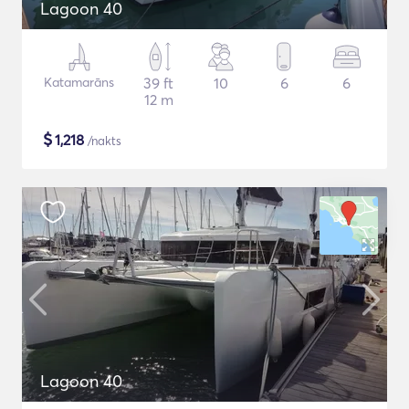
Lagoon 40
Katamarāns
39 ft
10
6
6
12 m
$
1,218
/nakts
Lagoon 40