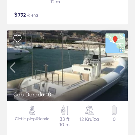
12 m
$
792
/diena
Cab Dorado 10
Cietie piepūšamie
33 ft
12 Kruīza
0
10 m