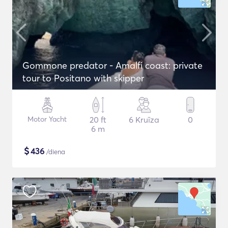
Gommone predator - Amalfi coast: private
tour to Positano with skipper
Motor Yacht
20 ft
6 Kruīza
0
6 m
$
436
/diena