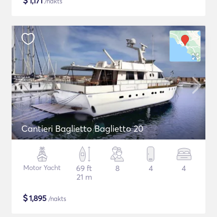
$
1,171
/nakts
Cantieri Baglietto Baglietto 20
Motor Yacht
69 ft
8
4
4
21 m
$
1,895
/nakts