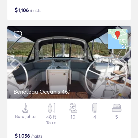
$
1,106
/nakts
Beneteau Oceanis 46.1
Buru jahta
48 ft
10
4
5
15 m
$
1,056
/nakts