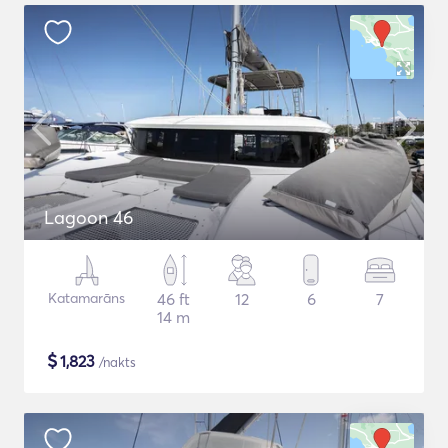
Lagoon 46
Katamarāns
46 ft
12
6
7
14 m
$
1,823
/nakts