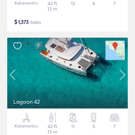
Katamarāns
42 ft
12
6
7
13 m
$
1,373
/nakts
Lagoon 42
Katamarāns
42 ft
11
5
7
13 m