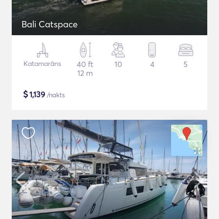
Bali Catspace
Katamarāns
40 ft
10
4
5
12 m
$
1,139
/nakts