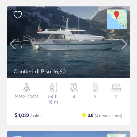
Cantieri di Pisa 16,60
Motor Yacht
54 ft
4
2
2
16 m
$
1,022
3.8
/nakts
(4
atsauksmes
)