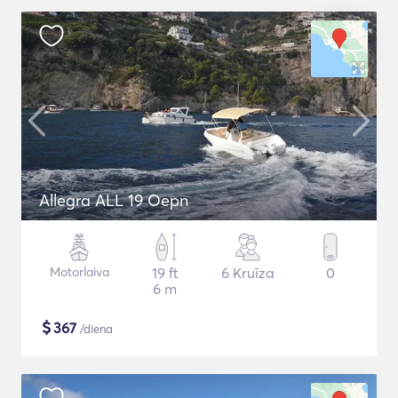
Allegra ALL 19 Oepn
Motorlaiva
19 ft
6 Kruīza
0
6 m
$
367
/diena