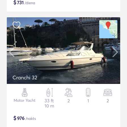
$
731
/diena
Cranchi 32
Motor Yacht
33 ft
2
1
2
10 m
$
976
/nakts