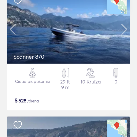
Scanner 870
Cietie piepūšamie
29 ft
10 Kruīza
0
9 m
$
528
/diena