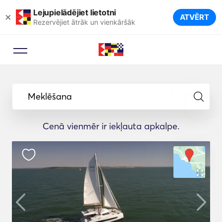
Lejupielādējiet lietotni
×
ATVĒRT
Rezervējiet ātrāk un vienkāršāk
Meklēšana
Cenā vienmēr ir iekļauta apkalpe.