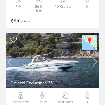
Citi
26 ft
10 Kruīza
0
8 m
$
520
/diena
Cranchi Endurance 35
Motorlaiva
39 ft
10 Kruīza
1