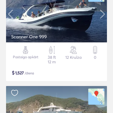
Scanner One 999
Pastaiga apkārt
38 ft
12 Kruīza
0
12 m
$
1,527
/diena