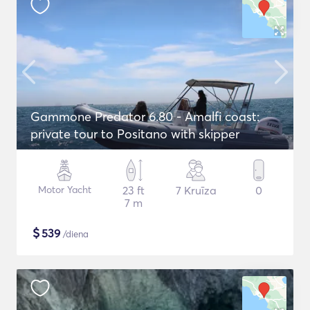
Gammone Predator 6.80 - Amalfi coast:
private tour to Positano with skipper
Motor Yacht
23 ft
7 Kruīza
0
7 m
$
539
/diena