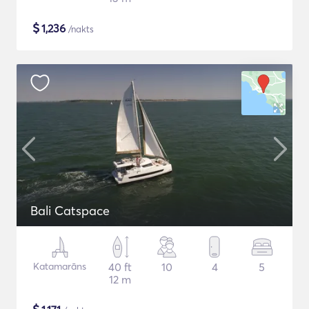
$
1,236
/nakts
Bali Catspace
Katamarāns
40 ft
10
4
5
12 m