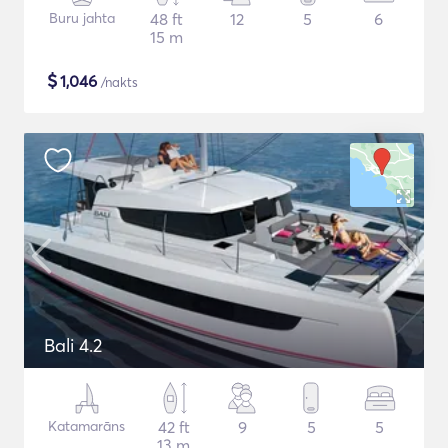
Buru jahta
48 ft
12
5
6
15 m
$
1,046
/nakts
Bali 4.2
Katamarāns
42 ft
9
5
5
13 m