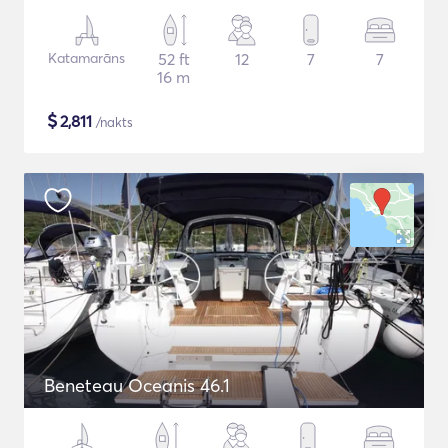
Katamarāns
52 ft
12
7
7
16 m
$
2,811
/nakts
Beneteau Oceanis 46.1