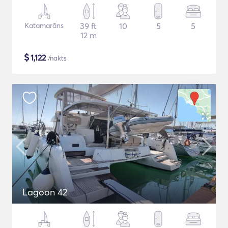
Katamarāns
39 ft
10
5
5
12 m
$
1,122
/nakts
Lagoon 42