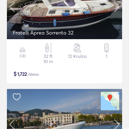
Fratelli Aprea Sorrento 32
Citi
32 ft
12 Kruīza
1
10 m
$
1,722
/diena