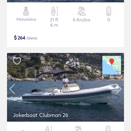
Motorlaiva
21 ft
6 Kruīza
0
6 m
$
264
/diena
Jokerboat Clubman 26