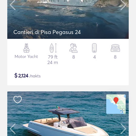
Cantieri di Pisa Pegasus 24
Motor Yacht
79 ft
8
4
8
24 m
$
2,124
/nakts