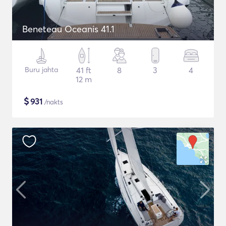
Beneteau Oceanis 41.1
Buru jahta
41 ft
8
3
4
12 m
$
931
/nakts