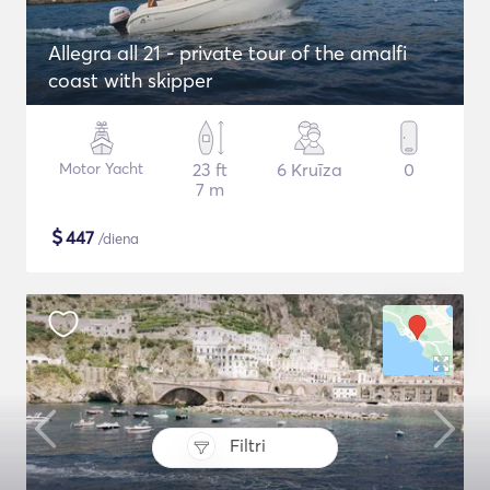
Allegra all 21 - private tour of the amalfi
coast with skipper
Motor Yacht
23 ft
6 Kruīza
0
7 m
$
447
/diena
Filtri