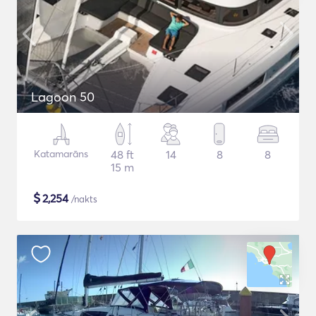
Lagoon 50
Katamarāns
48 ft
14
8
8
15 m
$
2,254
/nakts