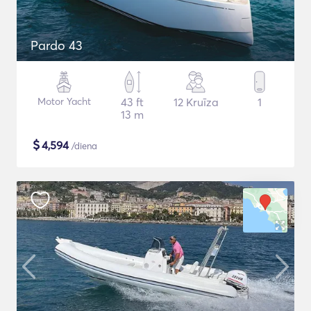
Pardo 43
Motor Yacht
43 ft
12 Kruīza
1
13 m
$
4,594
/diena