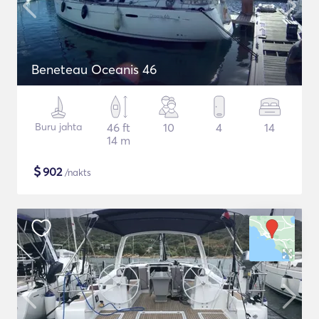
Beneteau Oceanis 46
Buru jahta
46 ft
10
4
14
14 m
$
902
/nakts