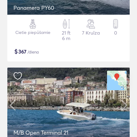
Panamera PY60
Cietie piepūšamie
21 ft
7 Kruīza
0
6 m
$
367
/diena
M/B Open Terminal 21