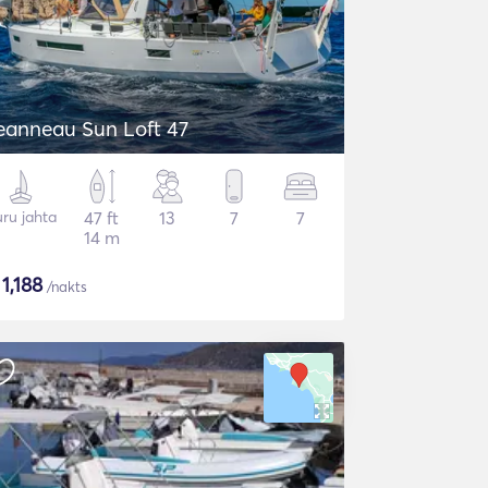
eanneau Sun Loft 47
ru jahta
47 ft
13
7
7
14 m
$
1,188
/nakts