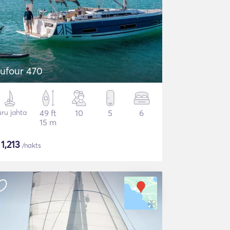
ufour 470
ru jahta
49 ft
10
5
6
15 m
$
1,213
/nakts