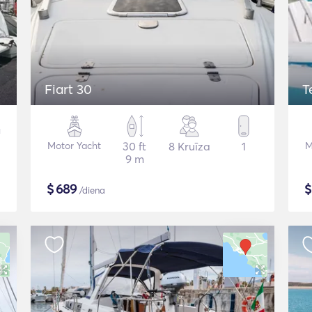
Fiart 30
T
Motor Yacht
30 ft
8 Kruīza
1
M
9 m
$
689
/diena