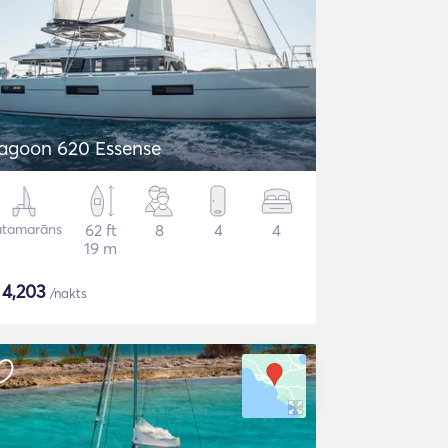
agoon 620 Essense
atamarāns
62 ft
8
4
4
19 m
$
4,203
/nakts