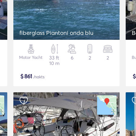
fiberglass Piantoni onda blu
B
Motor Yacht
33 ft
6
2
2
Bu
10 m
$
861
/nakts