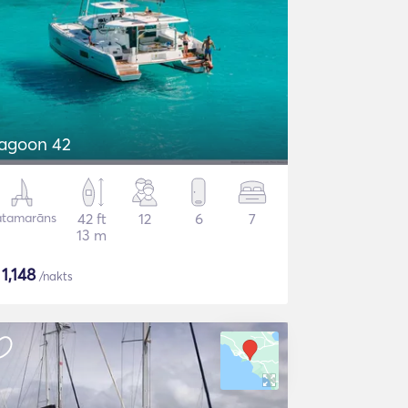
agoon 42
atamarāns
42 ft
12
6
7
13 m
$
1,148
/nakts