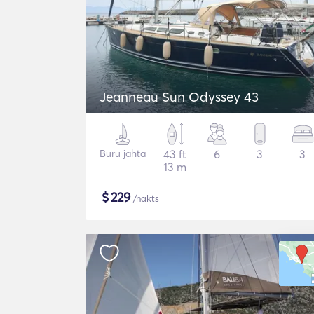
Jeanneau Sun Odyssey 43
Buru jahta
43 ft
6
3
3
13 m
$
229
/nakts