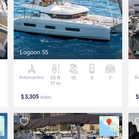
Lagoon 55
J
Katamarāns
55 ft
10
5
7
Bu
17 m
$
3,305
/nakts