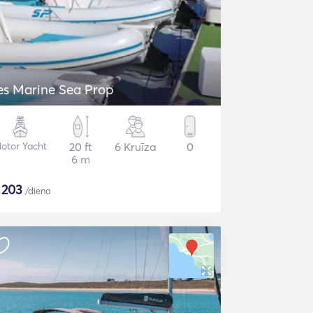
es Marine Sea Prop
otor Yacht
20 ft
6 Kruīza
0
6 m
$
203
/diena