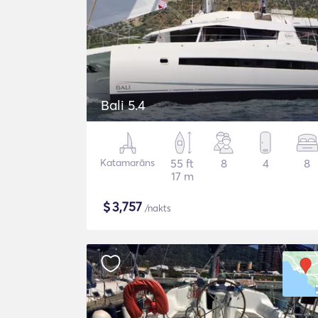
Bali 5.4
Katamarāns
55 ft
8
4
8
17 m
$
3,757
/nakts