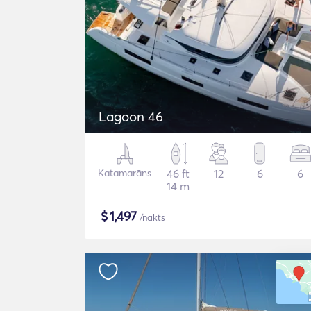
Lagoon 46
Katamarāns
46 ft
12
6
6
14 m
$
1,497
/nakts