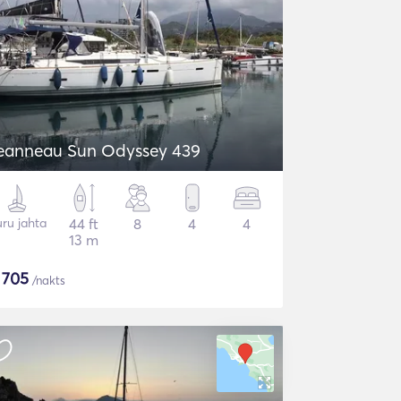
eanneau Sun Odyssey 439
ru jahta
44 ft
8
4
4
13 m
$
705
/nakts