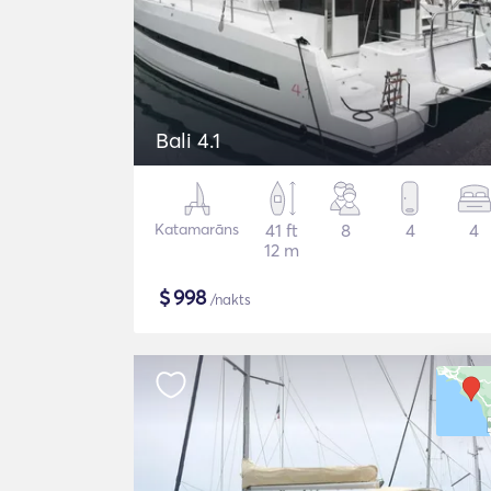
Bali 4.1
Katamarāns
41 ft
8
4
4
12 m
$
998
/nakts