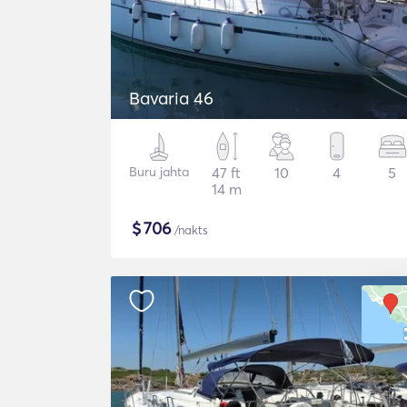
Bavaria 46
Buru jahta
47 ft
10
4
5
14 m
$
706
/nakts