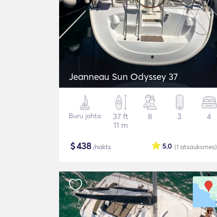
Jeanneau Sun Odyssey 37
Buru jahta
37 ft
8
3
4
11 m
$
438
5.0
/nakts
(1
atsauksmes
)