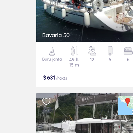
Bavaria 50
Buru jahta
49 ft
12
5
6
15 m
$
631
/nakts