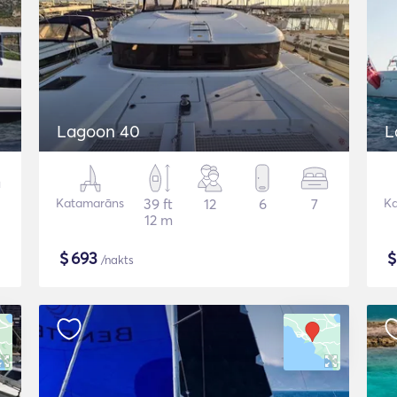
Lagoon 40
L
Katamarāns
39 ft
12
6
7
K
12 m
$
693
/nakts