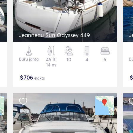
Jeanneau Sun Odyssey 449
J
Buru jahta
45 ft
10
4
5
Bu
14 m
$
706
/nakts