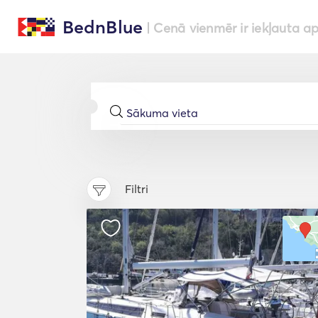
BednBlue
| Cenā vienmēr ir iekļauta a
Filtri