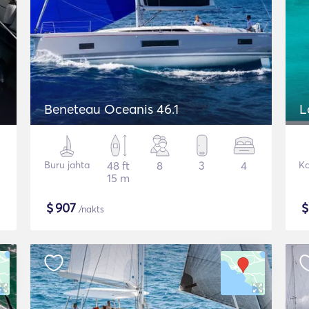
Beneteau Oceanis 46.1
L
Buru jahta
48 ft
8
3
4
K
15 m
$
907
/nakts