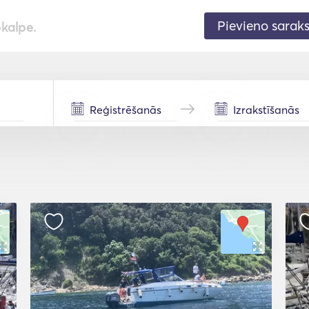
Pievieno sarak
pkalpe.