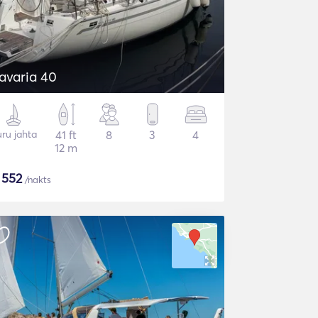
avaria 40
ru jahta
41 ft
8
3
4
12 m
$
552
/nakts