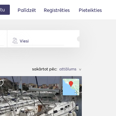
stu
Palīdzēt
Reģistrēties
Pieteikties
Viesi
sakārtot pēc:
>