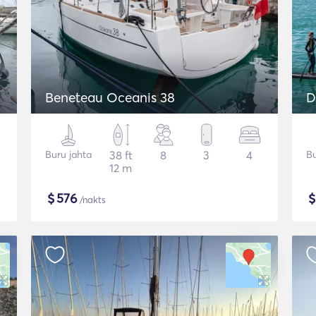
Beneteau Oceanis 38
D
Buru jahta
38 ft
8
3
4
Bu
12 m
$
576
/nakts