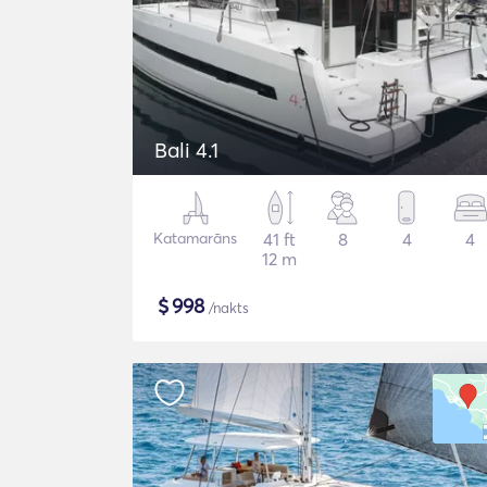
Bali 4.1
Katamarāns
41 ft
8
4
4
12 m
$
998
/nakts