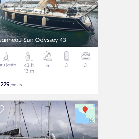
eanneau Sun Odyssey 43
ru jahta
43 ft
6
3
3
13 m
$
229
/nakts