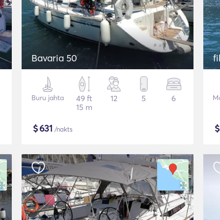
Bavaria 50
f
Buru jahta
49 ft
12
5
6
Mo
15 m
$
631
/nakts