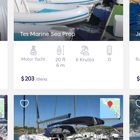
Tes Marine Sea Prop
J
Motor Yacht
20 ft
6 Kruīza
0
Bu
6 m
$
203
/diena