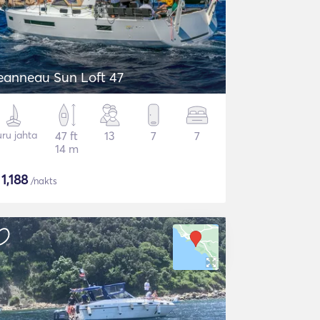
eanneau Sun Loft 47
ru jahta
47 ft
13
7
7
14 m
$
1,188
/nakts