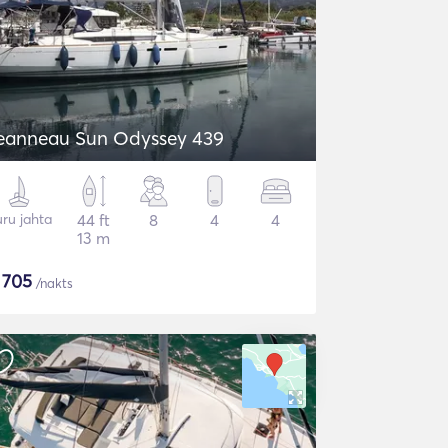
eanneau Sun Odyssey 439
ru jahta
44 ft
8
4
4
13 m
$
705
/nakts