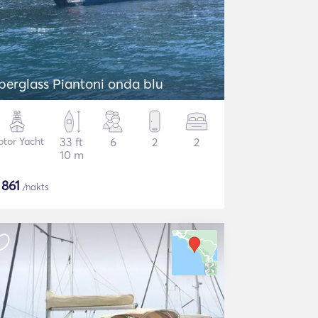
iberglass Piantoni onda blu
tor Yacht
33 ft
6
2
2
10 m
$
861
/nakts