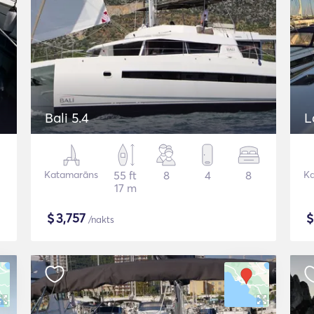
Bali 5.4
L
Katamarāns
55 ft
8
4
8
K
17 m
$
3,757
/nakts