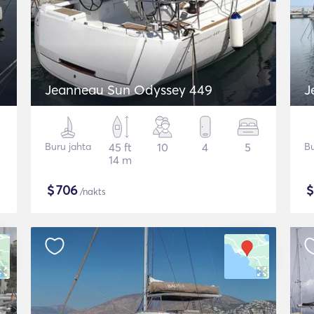
Jeanneau Sun Odyssey 449
J
Buru jahta
45 ft
10
4
5
Bu
14 m
$
706
/nakts