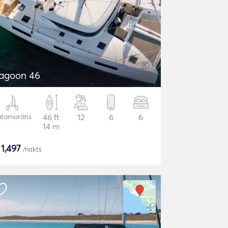
agoon 46
atamarāns
46 ft
12
6
6
14 m
$
1,497
/nakts