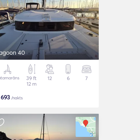
agoon 40
atamarāns
39 ft
12
6
7
12 m
$
693
/nakts