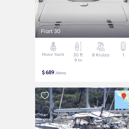
Fiart 30
Motor Yacht
30 ft
8 Kruīza
1
9 m
$
689
/diena