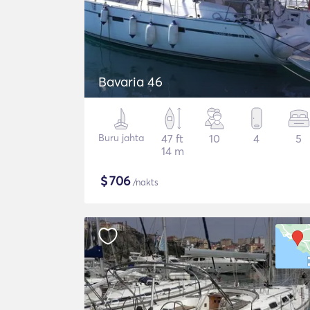
Bavaria 46
Buru jahta
47 ft
10
4
5
14 m
$
706
/nakts