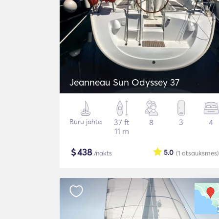
Jeanneau Sun Odyssey 37
Buru jahta
37 ft
8
3
4
11 m
$
438
5.0
/nakts
(1
atsauksmes
)