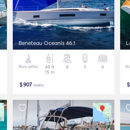
Beneteau Oceanis 46.1
L
Buru jahta
48 ft
8
3
4
K
15 m
$
907
/nakts