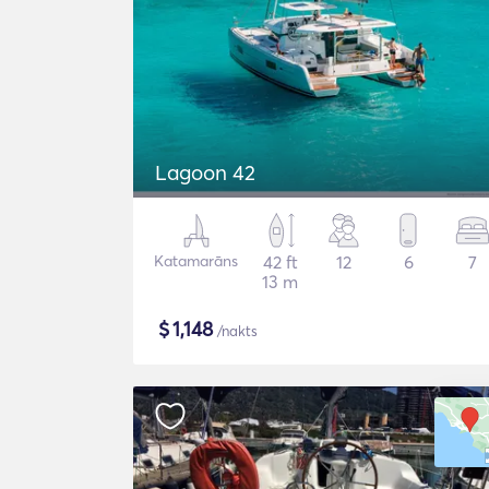
Lagoon 42
Katamarāns
42 ft
12
6
7
13 m
$
1,148
/nakts