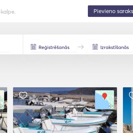
Pievieno sarak
pkalpe.