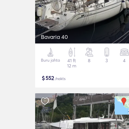
Bavaria 40
Buru jahta
41 ft
8
3
4
12 m
$
552
/nakts