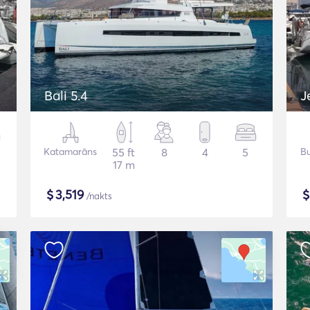
Bali 5.4
J
Katamarāns
55 ft
8
4
5
Bu
17 m
$
3,519
/nakts