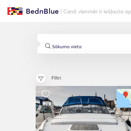
BednBlue
| Cenā vienmēr ir iekļauta a
Filtri