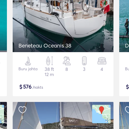
Beneteau Oceanis 38
D
Buru jahta
38 ft
8
3
4
Bu
12 m
$
576
/nakts