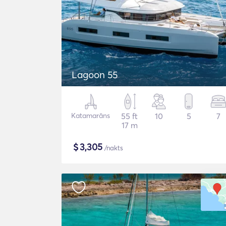
Lagoon 55
Katamarāns
55 ft
10
5
7
17 m
$
3,305
/nakts