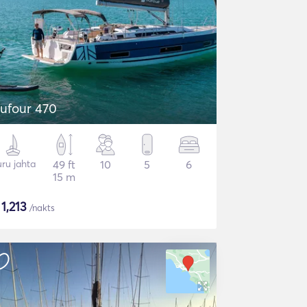
ufour 470
ru jahta
49 ft
10
5
6
15 m
$
1,213
/nakts