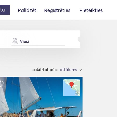
stu
Palīdzēt
Reģistrēties
Pieteikties
Viesi
sakārtot pēc:
>