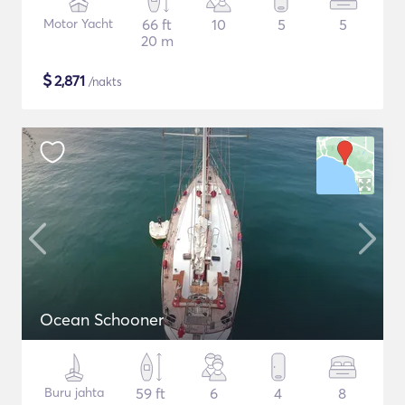
Motor Yacht
66 ft
10
5
5
20 m
$
2,871
/nakts
Ocean Schooner
Buru jahta
59 ft
6
4
8