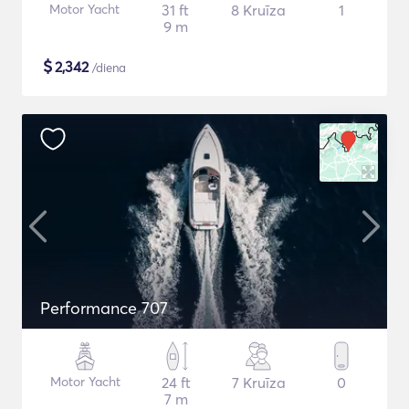
Motor Yacht
31 ft
8 Kruīza
1
9 m
$
2,342
/diena
Performance 707
Motor Yacht
24 ft
7 Kruīza
0
7 m