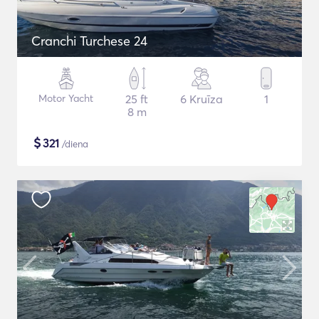
Cranchi Turchese 24
Motor Yacht
25 ft
6 Kruīza
1
8 m
$
321
/diena