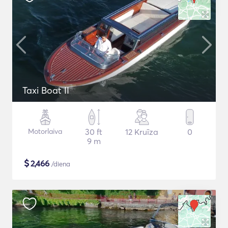
Taxi Boat II
Motorlaiva
30 ft
12 Kruīza
0
9 m
$
2,466
/diena