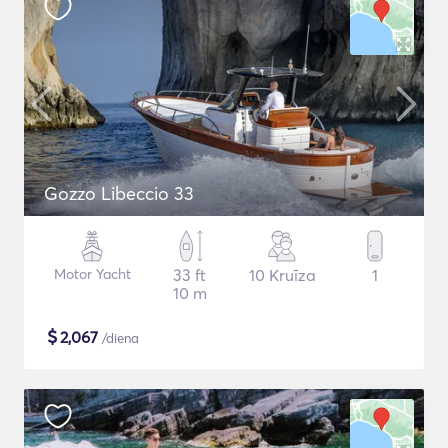
Gozzo Libeccio 33
Motor Yacht
33 ft
10 Kruīza
1
10 m
$
2,067
/diena