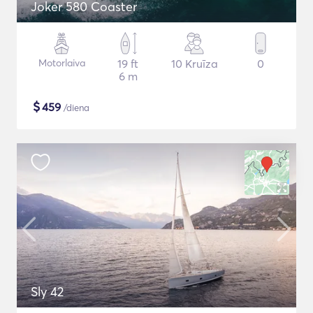
Joker 580 Coaster
Motorlaiva
19 ft
10 Kruīza
0
6 m
$
459
/diena
Sly 42