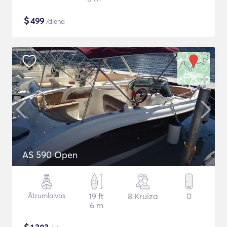
$
499
/diena
AS 590 Open
Ātrumlaivas
19 ft
8 Kruīza
0
6 m