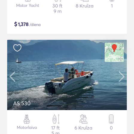
Motor Yacht
30 ft
8 Kruīza
1
9 m
$
1,378
/diena
AS 530
Motorlaiva
17 ft
6 Kruīza
0
5 m