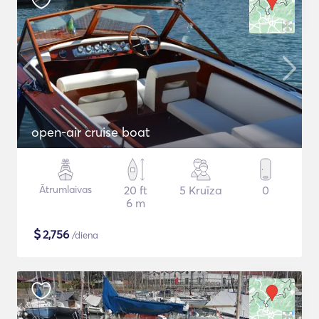
open-air cruise boat
Ātrumlaivas
20 ft
5 Kruīza
0
6 m
$
2,756
/diena