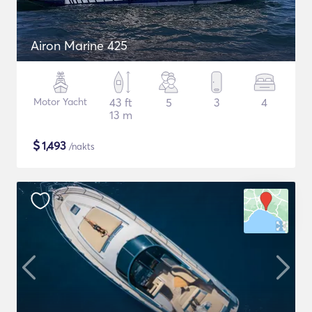
Airon Marine 425
Motor Yacht
43 ft
5
3
4
13 m
$
1,493
/nakts