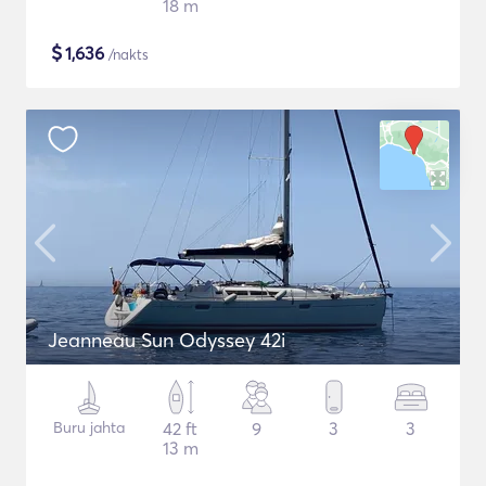
18 m
$
1,636
/nakts
Jeanneau Sun Odyssey 42i
Buru jahta
42 ft
9
3
3
13 m