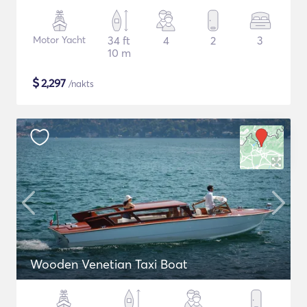
Motor Yacht
34 ft
4
2
3
10 m
$
2,297
/nakts
Wooden Venetian Taxi Boat