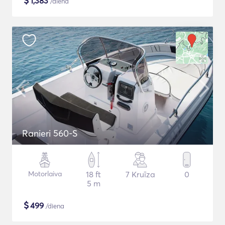
$
1,383
/diena
Ranieri 560-S
Motorlaiva
18 ft
7 Kruīza
0
5 m
$
499
/diena