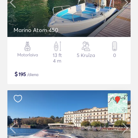
Marino Atom 450
Motorlaiva
13 ft
5 Kruīza
0
4 m
$
195
/diena