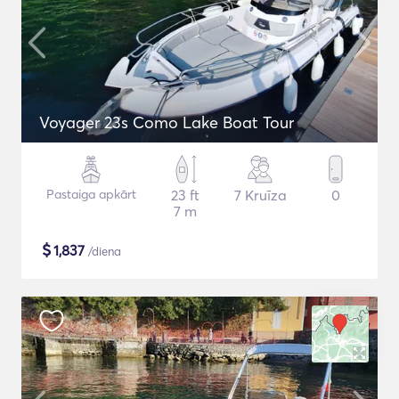
Voyager 23s Como Lake Boat Tour
Pastaiga apkārt
23 ft
7 Kruīza
0
7 m
$
1,837
/diena