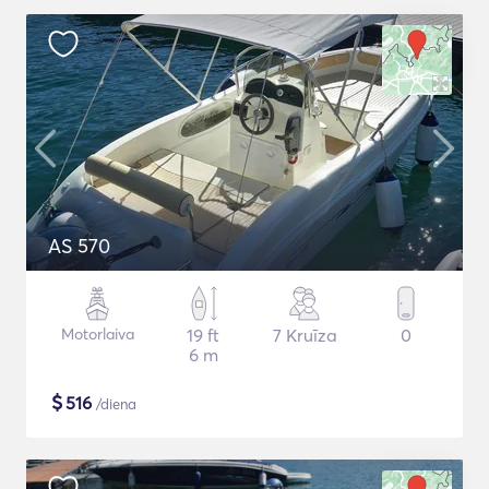
AS 570
Motorlaiva
19 ft
7 Kruīza
0
6 m
$
516
/diena