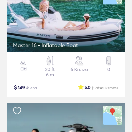
Master 16 - Inflatable Boat
Citi
20 ft
6 Kruīza
0
6 m
$
149
5.0
/diena
(1
atsauksmes
)