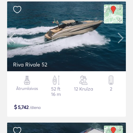
Riva Rivale 52
Ātrumlaivas
52 ft
12 Kruīza
2
16 m
$
5,742
/diena