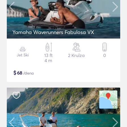
Yamaha Waverunners Fabulosa VX
Jet Ski
13 ft
2 Kruīza
0
4 m
$
68
/diena