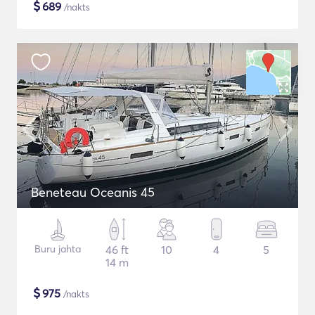
$
689
/nakts
Beneteau Oceanis 45
Buru jahta
46 ft
10
4
5
14 m
$
975
/nakts