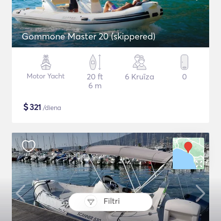
Gommone Master 20 (skippered)
Motor Yacht
20 ft
6 Kruīza
0
6 m
$
321
/diena
Filtri