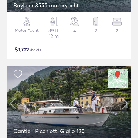
Bayliner 3555 motoryacht
Motor Yacht
39 ft
4
2
2
12 m
$
1,722
/nakts
Cantieri Picchiotti Giglio 120