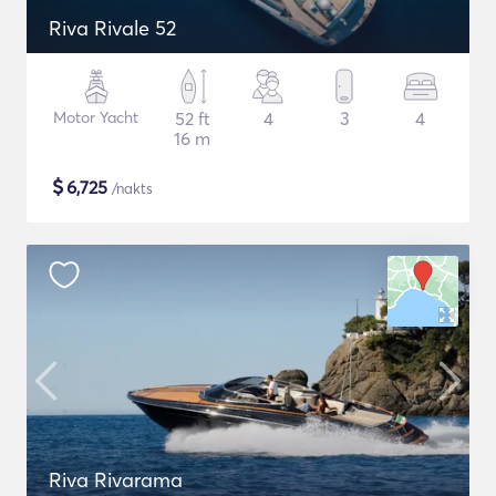
Riva Rivale 52
Motor Yacht
52 ft
4
3
4
16 m
$
6,725
/nakts
Riva Rivarama