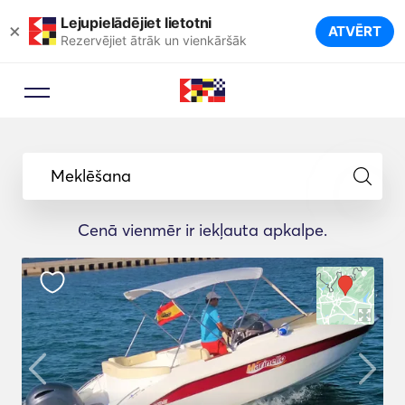
Lejupielādējiet lietotni
×
ATVĒRT
Rezervējiet ātrāk un vienkāršāk
Meklēšana
Cenā vienmēr ir iekļauta apkalpe.