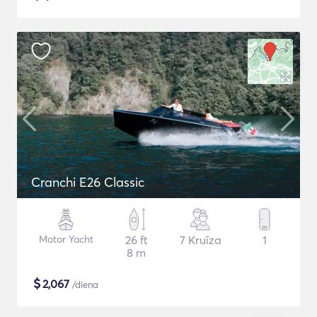
Cranchi E26 Classic
Motor Yacht
26 ft
7 Kruīza
1
8 m
$
2,067
/diena