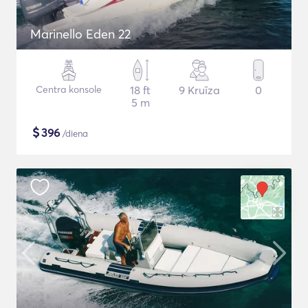
Marinello Eden 22
Centra konsole
18 ft
9 Kruīza
0
5 m
$
396
/diena