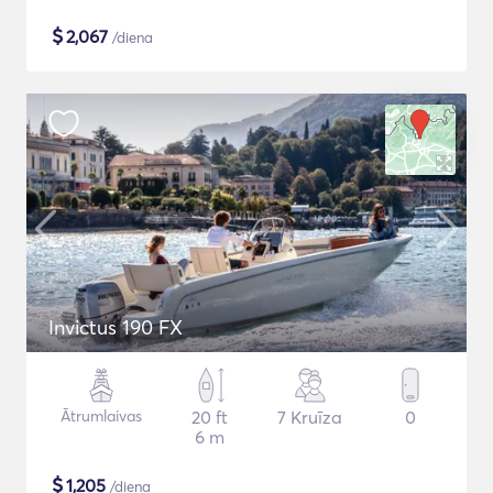
$
2,067
/diena
Invictus 190 FX
Ātrumlaivas
20 ft
7 Kruīza
0
6 m
$
1,205
/diena