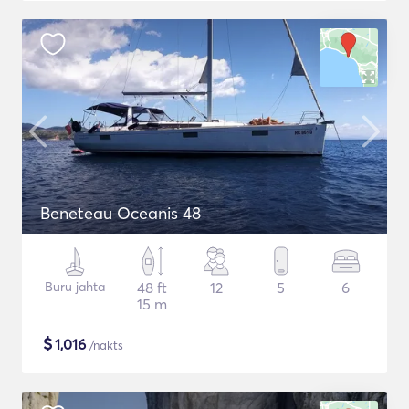
Beneteau Oceanis 48
Buru jahta
48 ft
12
5
6
15 m
$
1,016
/nakts