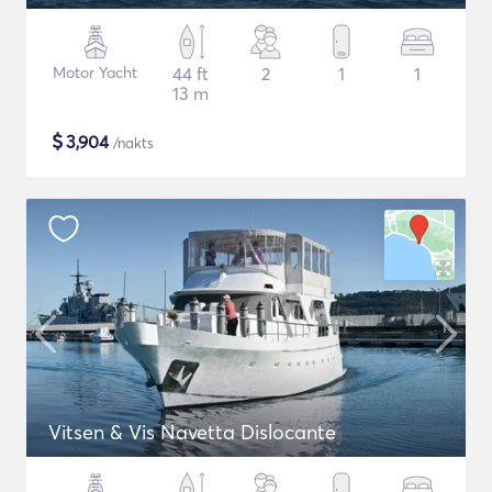
Motor Yacht
44 ft
2
1
1
13 m
$
3,904
/nakts
Vitsen & Vis Navetta Dislocante