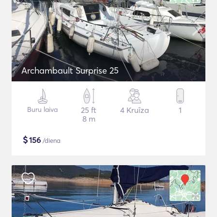
Archambault Surprise 25
Buru laiva
25 ft
4 Kruīza
1
8 m
$
156
/diena