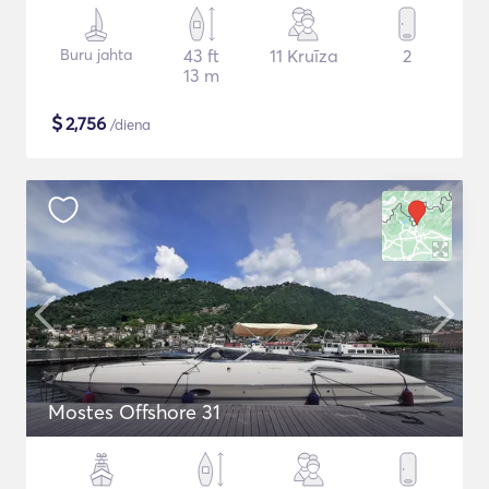
Buru jahta
43 ft
11 Kruīza
2
13 m
$
2,756
/diena
Mostes Offshore 31