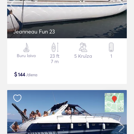
Jeanneau Fun 23
Buru laiva
23 ft
5 Kruīza
1
7 m
$
144
/diena