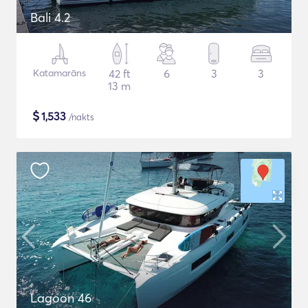
Bali 4.2
Katamarāns
42 ft
6
3
3
13 m
$
1,533
/nakts
Lagoon 46