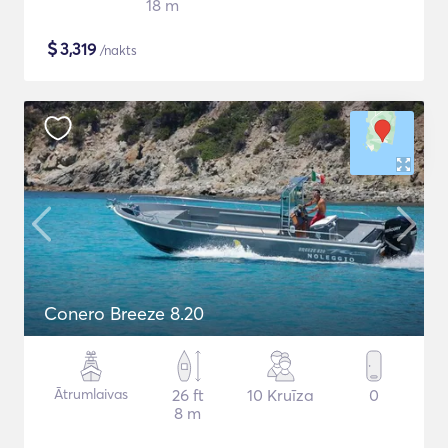
18 m
$
3,319
/nakts
Conero Breeze 8.20
Ātrumlaivas
26 ft
10 Kruīza
0
8 m