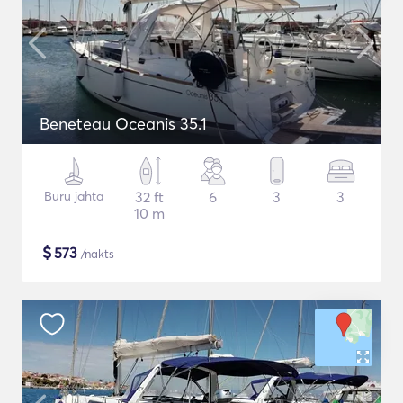
Beneteau Oceanis 35.1
Buru jahta
32 ft
6
3
3
10 m
$
573
/nakts