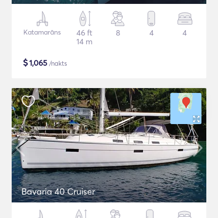
Katamarāns
46 ft
8
4
4
14 m
$
1,065
/nakts
Bavaria 40 Cruiser