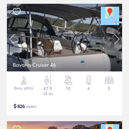
Bavaria Cruiser 46
Buru jahta
47 ft
10
4
5
14 m
$
826
/nakts