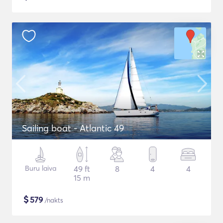
Sailing boat - Atlantic 49
Buru laiva
49 ft
8
4
4
15 m
$
579
/nakts