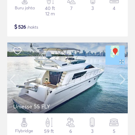
Buru jahta
40 ft
7
3
4
12 m
$
526
/nakts
Uniesse 55 FLY
Flybridge
59 ft
6
3
5