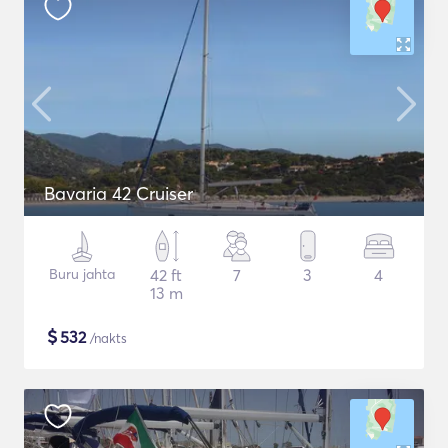
Bavaria 42 Cruiser
Buru jahta
42 ft
7
3
4
13 m
$
532
/nakts