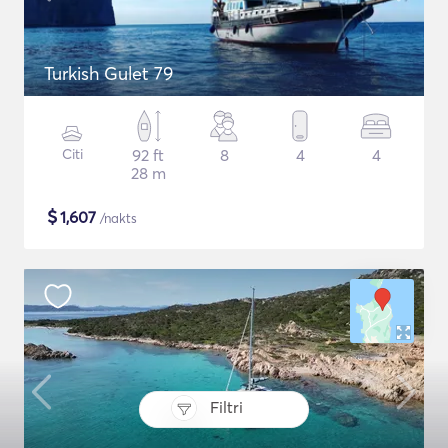
Turkish Gulet 79
Citi
92 ft
8
4
4
28 m
$
1,607
/nakts
Filtri