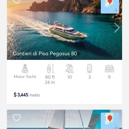
Cantieri di Pisa Pegasus 80
Motor Yacht
80 ft
10
3
9
24 m
$
3,445
/nakts