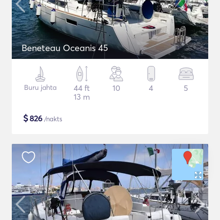
Beneteau Oceanis 45
Buru jahta
44 ft
10
4
5
13 m
$
826
/nakts