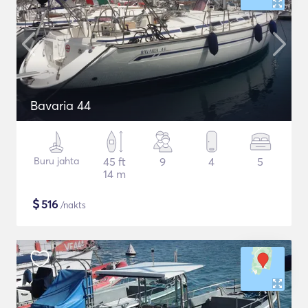
Bavaria 44
Buru jahta
45 ft
9
4
5
14 m
$
516
/nakts