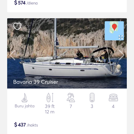
$
574
/diena
Bavaria 39 Cruiser
Buru jahta
39 ft
7
3
4
12 m
$
437
/nakts