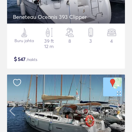
Beneteau Oceanis 393 Clipper
Buru jahta
39 ft
8
3
4
12 m
$
547
/nakts