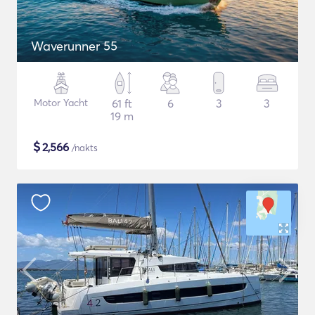
Waverunner 55
Motor Yacht
61 ft
6
3
3
19 m
$
2,566
/nakts