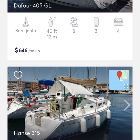
Dufour 405 GL
Buru jahta
40 ft
8
3
4
12 m
$
646
/nakts
Hanse 315