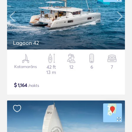
Lagoon 42
Katamarāns
42 ft
12
6
7
13 m
$
1,164
/nakts