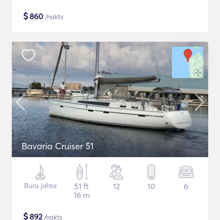
$
860
/nakts
Bavaria Cruiser 51
Buru jahta
51 ft
12
10
6
16 m
$
892
/nakts