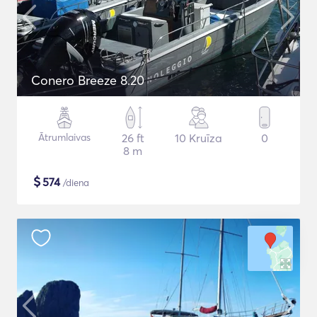
Conero Breeze 8.20
Ātrumlaivas
26 ft
10 Kruīza
0
8 m
$
574
/diena