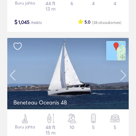
Buru jahta
44 ft
6
4
4
13 m
$
1,045
5.0
/nakts
(38
atsauksmes
)
Beneteau Oceanis 48
Buru jahta
48 ft
10
5
5
15 m