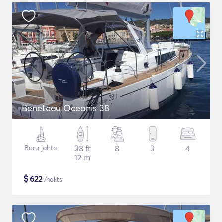
Beneteau Oceanis 38
Buru jahta
38 ft
8
3
4
12 m
$
622
/nakts