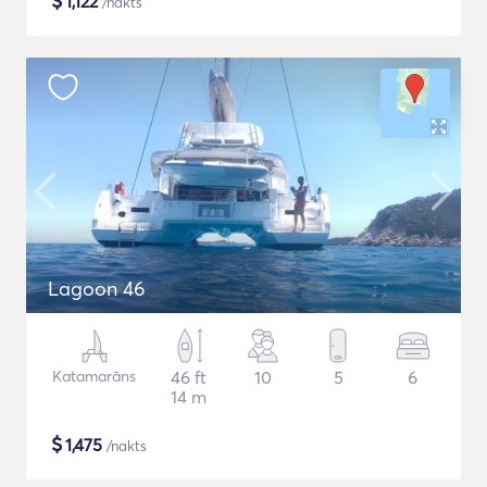
$
1,122
/nakts
Lagoon 46
Katamarāns
46 ft
10
5
6
14 m
$
1,475
/nakts