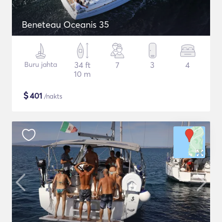
Beneteau Oceanis 35
Buru jahta
34 ft
7
3
4
10 m
$
401
/nakts