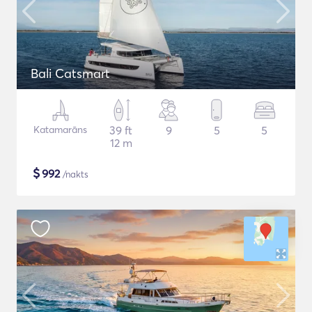
Bali Catsmart
Katamarāns
39 ft
9
5
5
12 m
$
992
/nakts