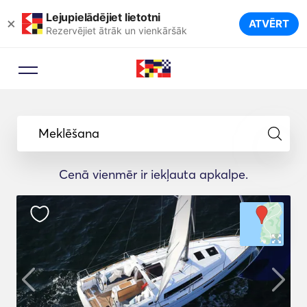
Lejupielādējiet lietotni
×
ATVĒRT
Rezervējiet ātrāk un vienkāršāk
Meklēšana
Cenā vienmēr ir iekļauta apkalpe.