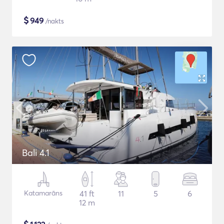
$
949
/nakts
Bali 4.1
Katamarāns
41 ft
11
5
6
12 m