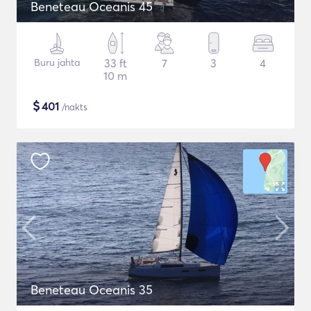
Beneteau Oceanis 45
Buru jahta
33 ft
7
3
4
10 m
$
401
/nakts
Beneteau Oceanis 35