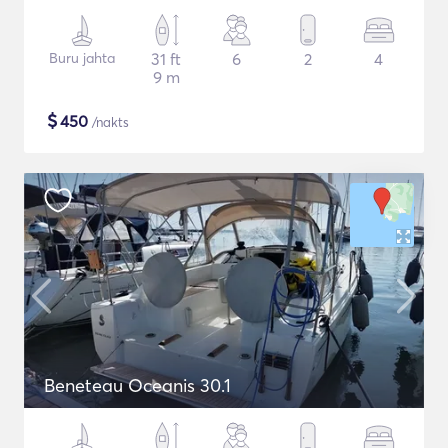
Buru jahta
31 ft
6
2
4
9 m
$
450
/nakts
Beneteau Oceanis 30.1