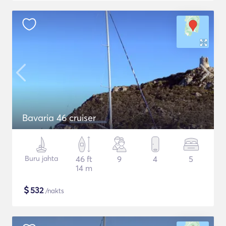
Bavaria 46 cruiser
Buru jahta
46 ft
9
4
5
14 m
$
532
/nakts