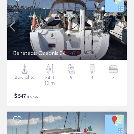
Beneteau Oceanis 34
Buru jahta
34 ft
6
3
3
10 m
$
547
/nakts