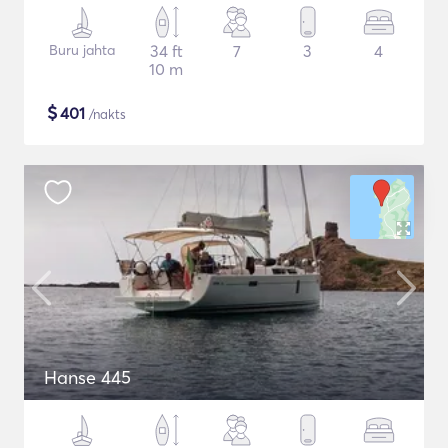
Buru jahta
34 ft
7
3
4
10 m
$
401
/nakts
Hanse 445