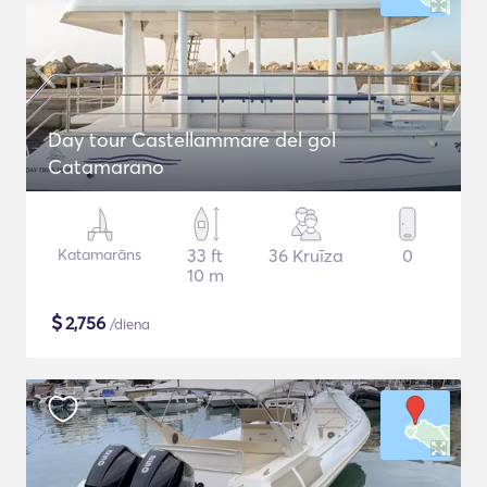
Day tour Castellammare del gol
Catamarano
Katamarāns
33 ft
36 Kruīza
0
10 m
$
2,756
/diena