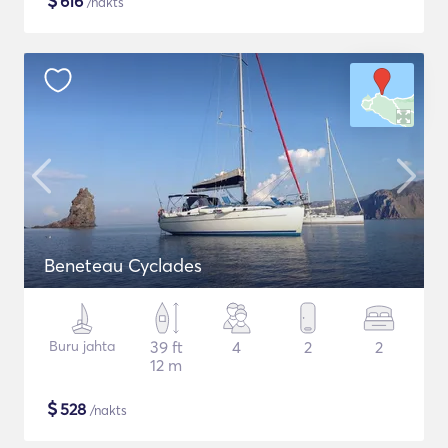
$
616
/nakts
Beneteau Cyclades
Buru jahta
39 ft
4
2
2
12 m
$
528
/nakts