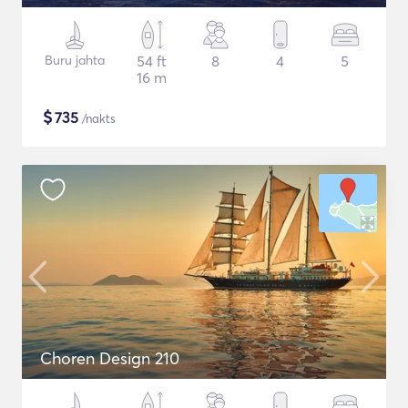
Buru jahta
54 ft
8
4
5
16 m
$
735
/nakts
Choren Design 210