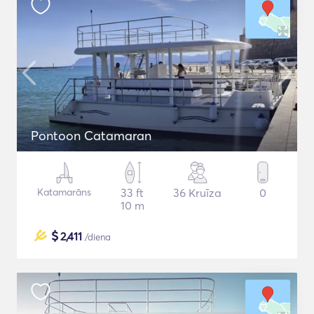
Pontoon Catamaran
Katamarāns
33 ft
36 Kruīza
0
10 m
$
2,411
/diena