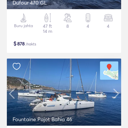
Dufour 470 GL
Buru jahta
47 ft
8
4
4
14 m
$
878
/nakts
Fountaine Pajot Bahia 46