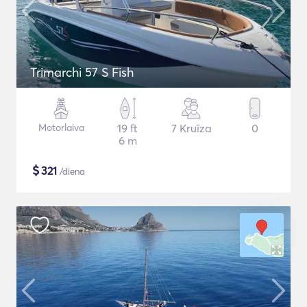
Trimarchi 57 S Fish
Motorlaiva
19 ft
7 Kruīza
0
6 m
$
321
/diena