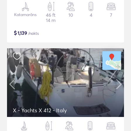
Katamarāns
46 ft
10
4
7
14 m
$
1,139
/nakts
X - Yachts X 412 - Italy