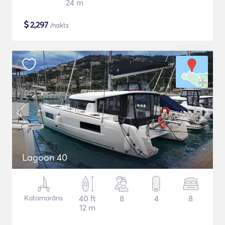
24 m
$
2,297
/nakts
Lagoon 40
Katamarāns
40 ft
8
4
8
12 m