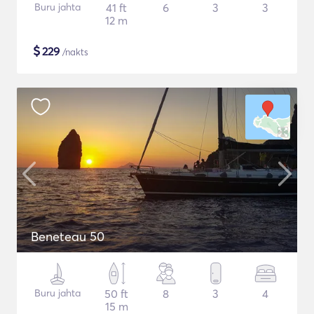
Buru jahta
41 ft
6
3
3
12 m
$
229
/nakts
Beneteau 50
Buru jahta
50 ft
8
3
4
15 m