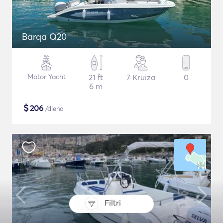
Barqa Q20
Motor Yacht
21 ft
7 Kruīza
0
6 m
$
206
/diena
Filtri