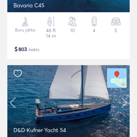
Bavaria C45
Buru jahta
46 ft
10
4
5
14 m
$
803
/nakts
D&D Kufner Yacht 54