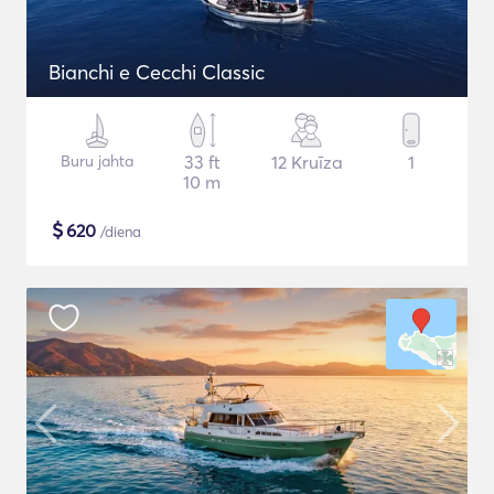
Bianchi e Cecchi Classic
Buru jahta
33 ft
12 Kruīza
1
10 m
$
620
/diena