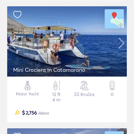
Mini Crociera In Catamarano
Motor Yacht
12 ft
33 Kruīza
0
4 m
$
2,756
/diena