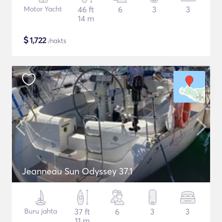
Motor Yacht
46 ft
6
3
3
14 m
$
1,722
/nakts
Jeanneau Sun Odyssey 37.1
Buru jahta
37 ft
6
3
3
11 m