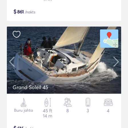
$
861
/nakts
Grand Soleil 45
Buru jahta
45 ft
8
3
4
14 m