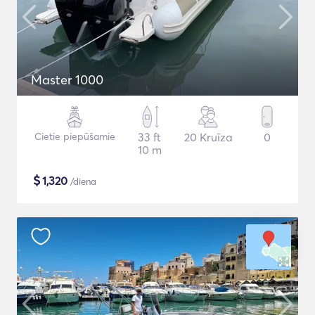
Master 1000
Cietie piepūšamie
33 ft
20 Kruīza
0
10 m
$
1,320
/diena