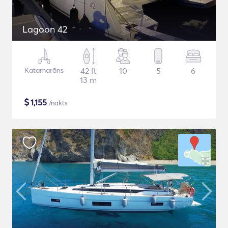
Lagoon 42
Katamarāns
42 ft
10
5
6
13 m
$
1,155
/nakts