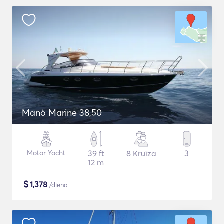
Manò Marine 38,50
Motor Yacht
39 ft
8 Kruīza
3
12 m
$
1,378
/diena