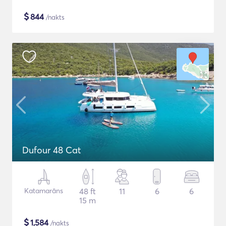
$
844
/nakts
Dufour 48 Cat
Katamarāns
48 ft
11
6
6
15 m
$
1,584
/nakts