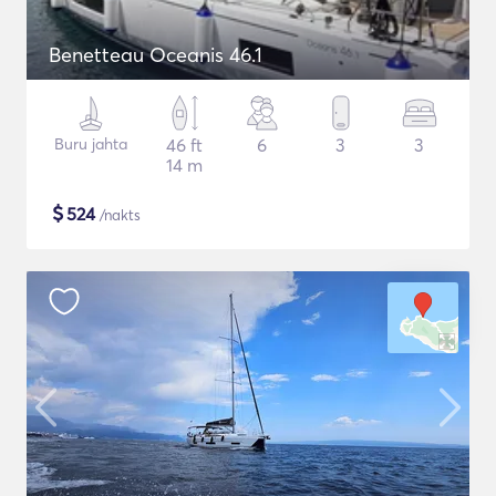
Benetteau Oceanis 46.1
Buru jahta
46 ft
6
3
3
14 m
$
524
/nakts