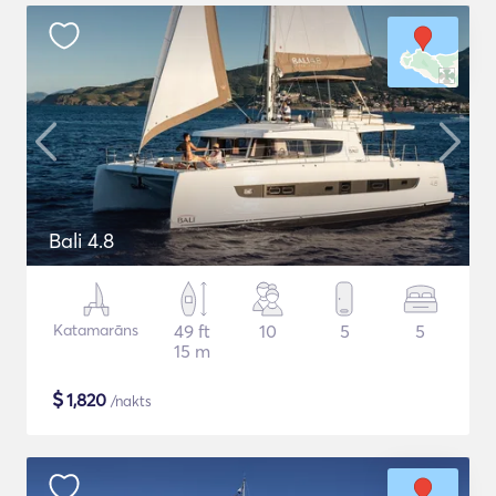
Bali 4.8
Katamarāns
49 ft
10
5
5
15 m
$
1,820
/nakts