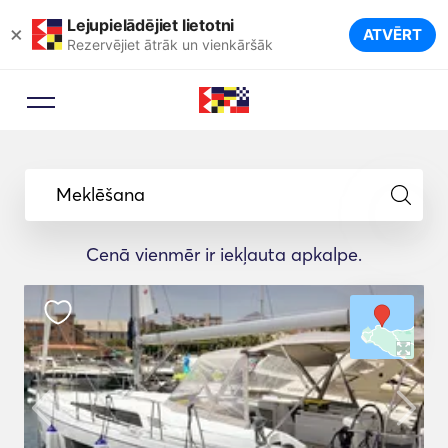
Lejupielādējiet lietotni
×
ATVĒRT
Rezervējiet ātrāk un vienkāršāk
Meklēšana
Cenā vienmēr ir iekļauta apkalpe.