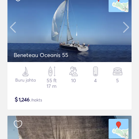
Beneteau Oceanis 55
Buru jahta
55 ft
10
4
5
17 m
$
1,246
/nakts