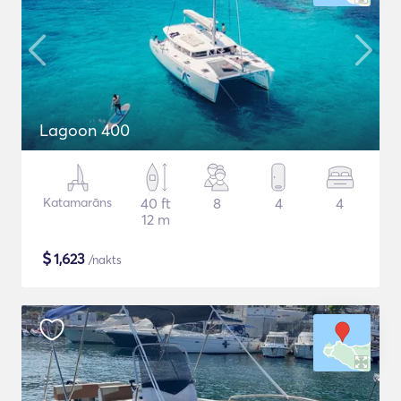
Lagoon 400
Katamarāns
40 ft
8
4
4
12 m
$
1,623
/nakts