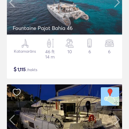
Fountaine Pajot Bahia 46
Katamarāns
46 ft
10
6
6
14 m
$
1,115
/nakts