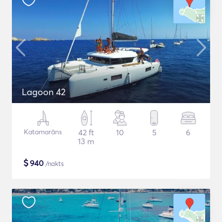
Lagoon 42
Katamarāns
42 ft
10
5
6
13 m
$
940
/nakts