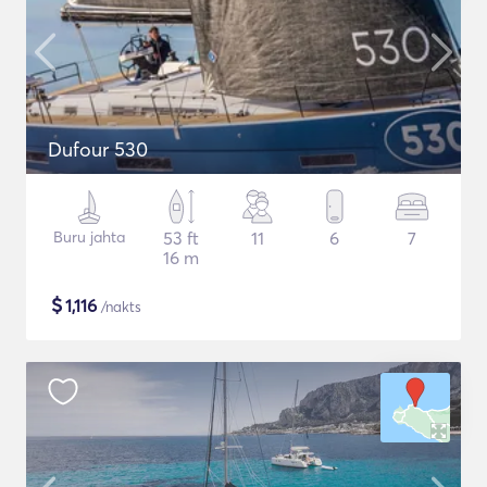
Dufour 530
Buru jahta
53 ft
11
6
7
16 m
$
1,116
/nakts