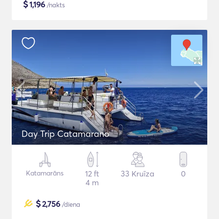
$
1,196
/nakts
Day Trip Catamarano
Katamarāns
12 ft
33 Kruīza
0
4 m
$
2,756
/diena