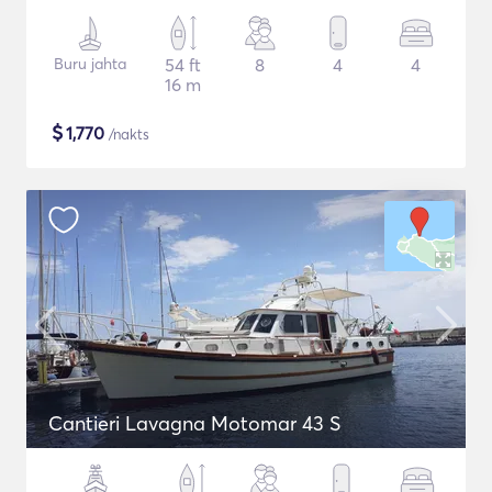
Buru jahta
54 ft
8
4
4
16 m
$
1,770
/nakts
Cantieri Lavagna Motomar 43 S