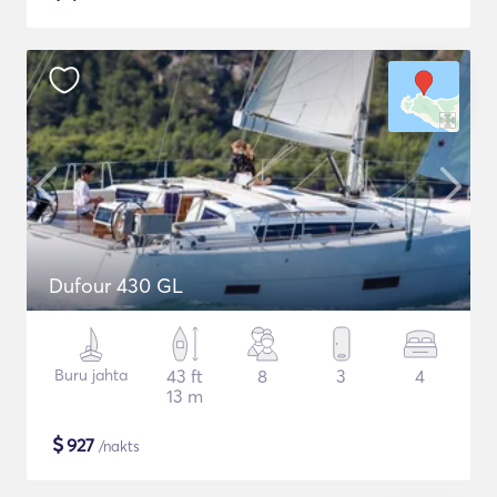
Dufour 430 GL
Buru jahta
43 ft
8
3
4
13 m
$
927
/nakts