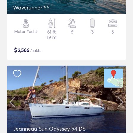
Waverunner 55
Motor Yacht
61 ft
6
3
3
19 m
$
2,566
/nakts
Jeanneau Sun Odyssey 54 DS