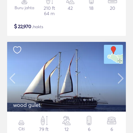
Buru jahta
210 ft
42
18
20
64 m
$
22,970
/nakts
wood gulet
Citi
79 ft
12
6
6