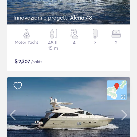
Innovazioni e progetti Alena 48
Motor Yacht
48 ft
4
3
2
15 m
$
2,307
/nakts