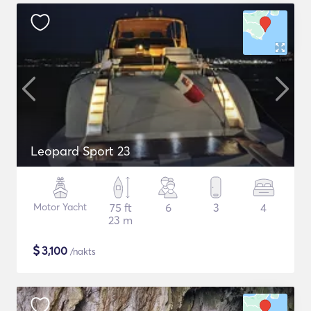
Leopard Sport 23
Motor Yacht
75 ft
6
3
4
23 m
$
3,100
/nakts