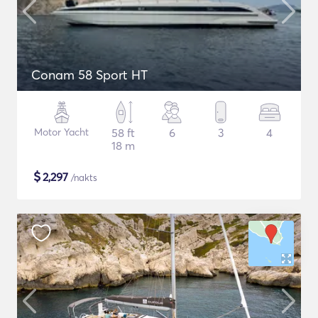
Conam 58 Sport HT
Motor Yacht
58 ft
6
3
4
18 m
$
2,297
/nakts