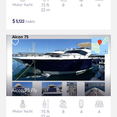
Motor Yacht
72 ft
8
4
6
22 m
$
5,122
/nakts
Aicon 75 Fly
Motor Yacht
75 ft
8
4
4
23 m