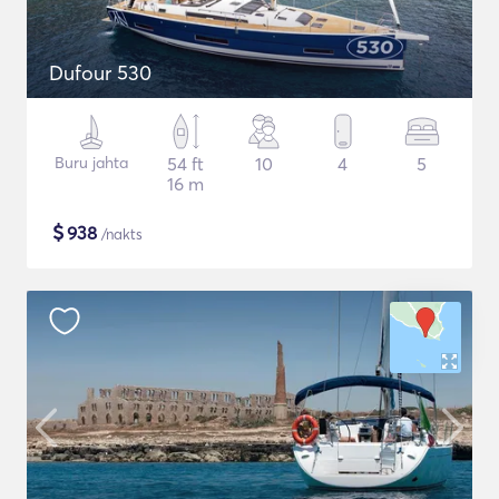
Dufour 530
Buru jahta
54 ft
10
4
5
16 m
$
938
/nakts