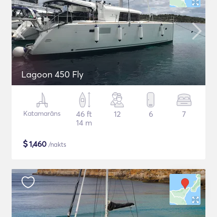
Lagoon 450 Fly
Katamarāns
46 ft
12
6
7
14 m
$
1,460
/nakts