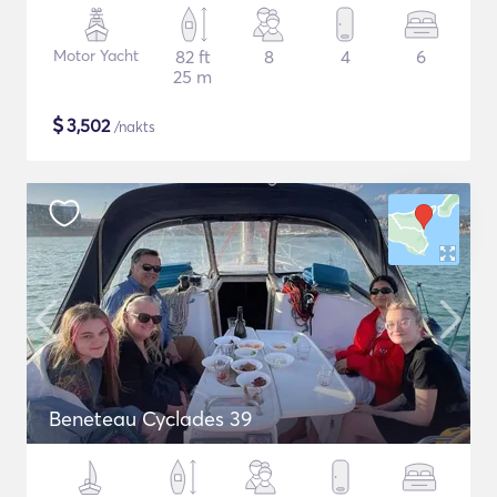
Motor Yacht
82 ft
8
4
6
25 m
$
3,502
/nakts
Beneteau Cyclades 39