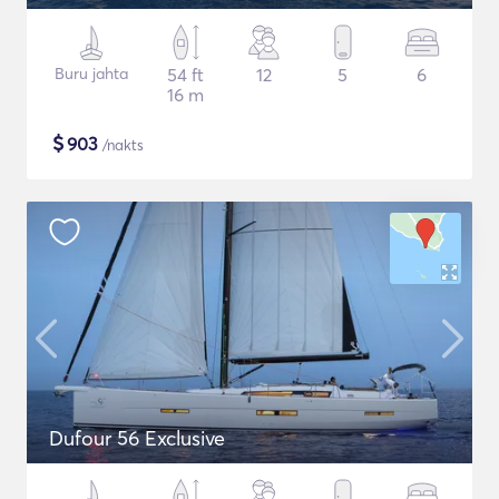
Buru jahta
54 ft
12
5
6
16 m
$
903
/nakts
Dufour 56 Exclusive