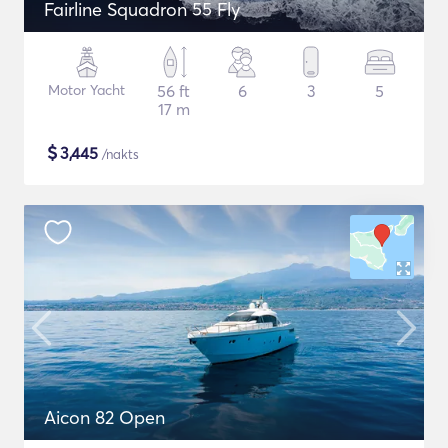
Fairline Squadron 55 Fly
Motor Yacht
56 ft
6
3
5
17 m
$
3,445
/nakts
Aicon 82 Open