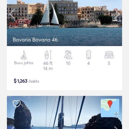
Bavaria Bavaria 46
Buru jahta
46 ft
10
4
5
14 m
$
1,263
/nakts