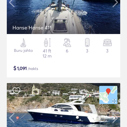
Hanse Hanse 411
Buru jahta
41 ft
6
3
3
12 m
$
1,091
/nakts