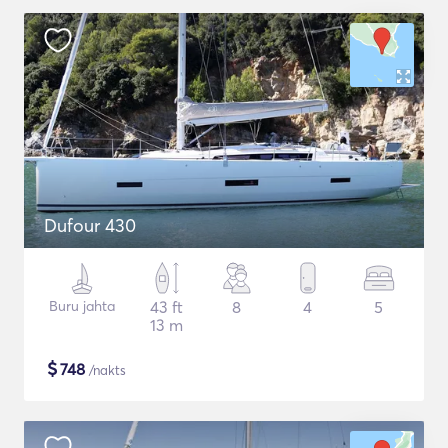
Dufour 430
Buru jahta
43 ft
8
4
5
13 m
$
748
/nakts