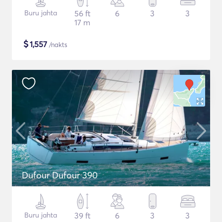
Buru jahta
56 ft
6
3
3
17 m
$
1,557
/nakts
Dufour Dufour 390
Buru jahta
39 ft
6
3
3