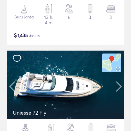
Buru jahta
13 ft
6
3
3
4 m
$
1,435
/nakts
Uniesse 72 Fly