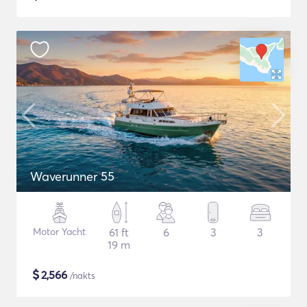
Waverunner 55
Motor Yacht
61 ft
6
3
3
19 m
$
2,566
/nakts