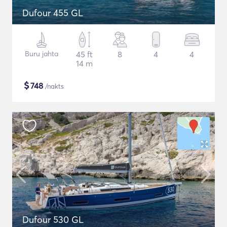
Dufour 455 GL
Buru jahta
45 ft
8
4
4
14 m
$
748
/nakts
Dufour 530 GL