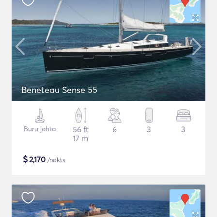
Beneteau Sense 55
Buru jahta
56 ft
6
3
3
17 m
$
2,170
/nakts