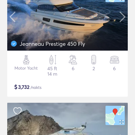
Jeanneau Prestige 450 Fly
Motor Yacht
45 ft
6
2
6
14 m
$
3,732
/nakts