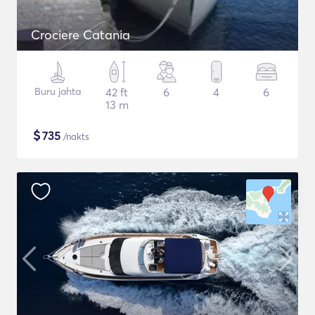
Crociere Catania
Buru jahta
42 ft
6
4
6
13 m
$
735
/nakts