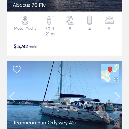
Abacus 70 Fly
Motor Yacht
70 ft
8
4
5
21 m
$
5,742
/nakts
Jeanneau Sun Odyssey 42i