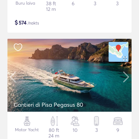
Buru laiva
38 ft
6
3
3
12 m
$
574
/nakts
Cantieri di Pisa Pegasus 80
Motor Yacht
80 ft
10
3
9
24 m