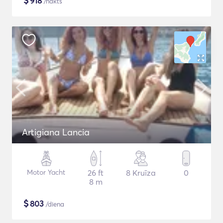
$
918
/nakts
Artigiana Lancia
Motor Yacht
26 ft
8 Kruīza
0
8 m
$
803
/diena