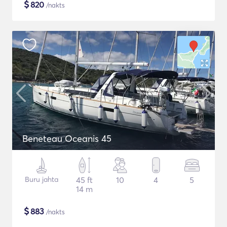
$
820
/nakts
Beneteau Oceanis 45
Buru jahta
45 ft
10
4
5
14 m
$
883
/nakts