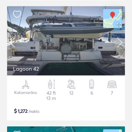
Lagoon 42
Katamarāns
42 ft
12
6
7
13 m
$
1,272
/nakts