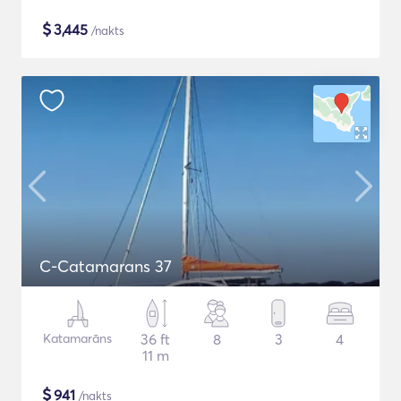
$
3,445
/nakts
C-Catamarans 37
Katamarāns
36 ft
8
3
4
11 m
$
941
/nakts