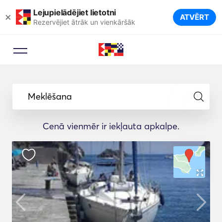
Lejupielādējiet lietotni
×
ATVĒRT
Rezervējiet ātrāk un vienkāršāk
Meklēšana
Cenā vienmēr ir iekļauta apkalpe.