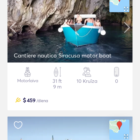
Cantiere nautico Siracusa motor boat
Motorlaiva
31 ft
10 Kruīza
0
9 m
$
459
/diena