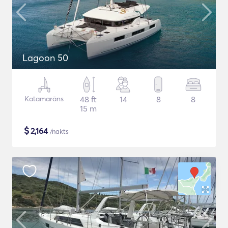
Lagoon 50
Katamarāns
48 ft
14
8
8
15 m
$
2,164
/nakts