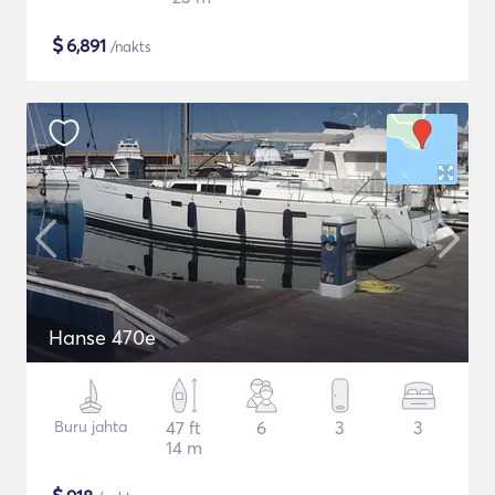
$
6,891
/nakts
Hanse 470e
Buru jahta
47 ft
6
3
3
14 m