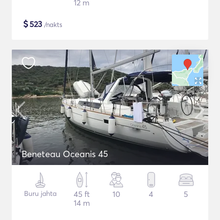
12 m
$
523
/nakts
Beneteau Oceanis 45
Buru jahta
45 ft
10
4
5
14 m