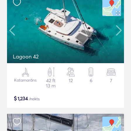
Lagoon 42
Katamarāns
42 ft
12
6
7
13 m
$
1,234
/nakts