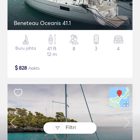
Beneteau Oceanis 41.1
Buru jahta
41 ft
8
3
4
12 m
$
828
/nakts
Filtri