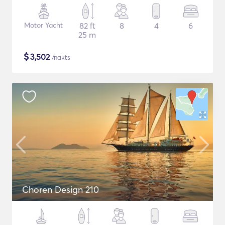
Motor Yacht
82 ft
8
4
6
25 m
$
3,502
/nakts
Choren Design 210