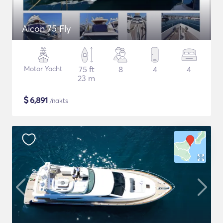
Aicon 75 Fly
Motor Yacht
75 ft
8
4
4
23 m
$
6,891
/nakts