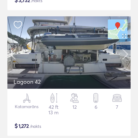
$
3,732
/nakts
Lagoon 42
Katamarāns
42 ft
12
6
7
13 m
$
1,272
/nakts