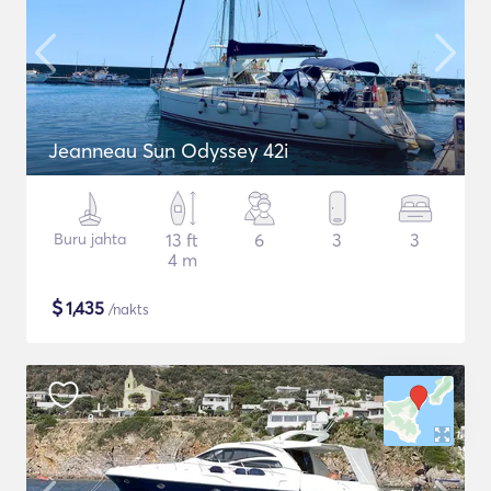
Jeanneau Sun Odyssey 42i
Buru jahta
13 ft
6
3
3
4 m
$
1,435
/nakts