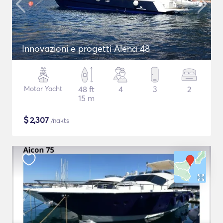
Innovazioni e progetti Alena 48
Motor Yacht
48 ft
4
3
2
15 m
$
2,307
/nakts