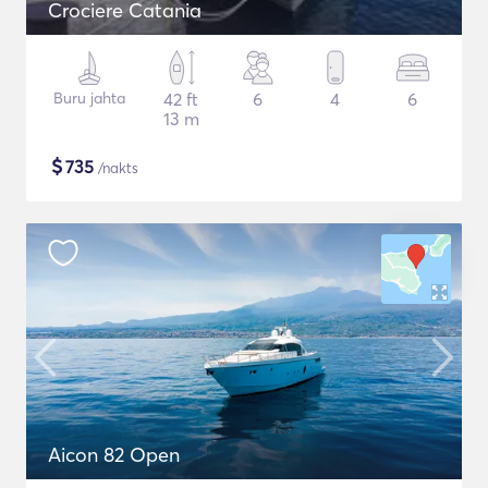
Crociere Catania
Buru jahta
42 ft
6
4
6
13 m
$
735
/nakts
Aicon 82 Open