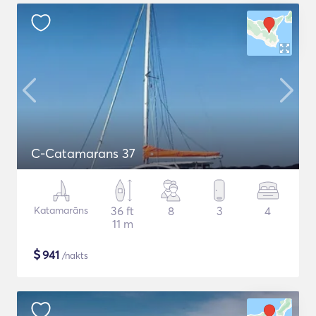
C-Catamarans 37
Katamarāns
36 ft
8
3
4
11 m
$
941
/nakts