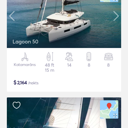
Lagoon 50
Katamarāns
48 ft
14
8
8
15 m
$
2,164
/nakts