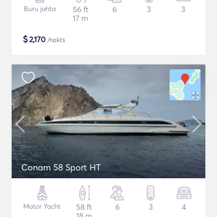
Buru jahta
56 ft
6
3
3
17 m
$
2,170
/nakts
Conam 58 Sport HT
Motor Yacht
58 ft
6
3
4
18 m