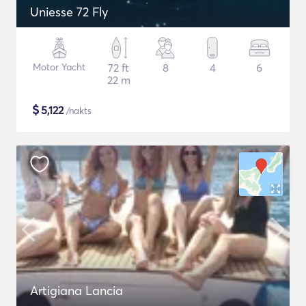
Uniesse 72 Fly
Motor Yacht
72 ft
8
4
6
22 m
$
5,122
/nakts
Artigiana Lancia