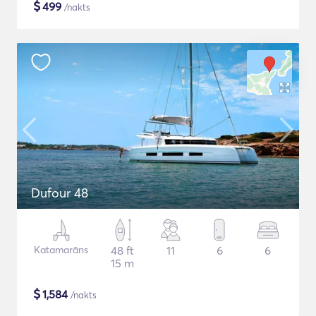
$
499
/nakts
Dufour 48
Katamarāns
48 ft
11
6
6
15 m
$
1,584
/nakts