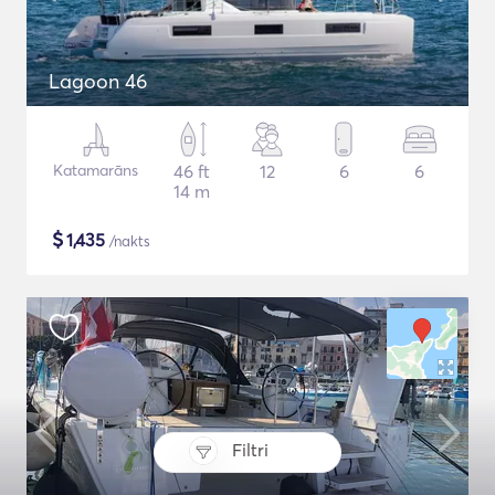
Lagoon 46
Katamarāns
46 ft
12
6
6
14 m
$
1,435
/nakts
Filtri