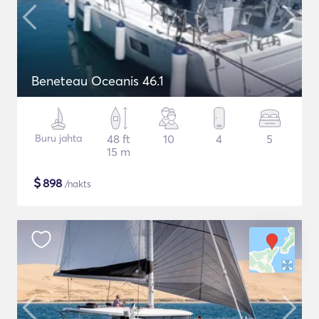
Beneteau Oceanis 46.1
Buru jahta
48 ft
10
4
5
15 m
$
898
/nakts