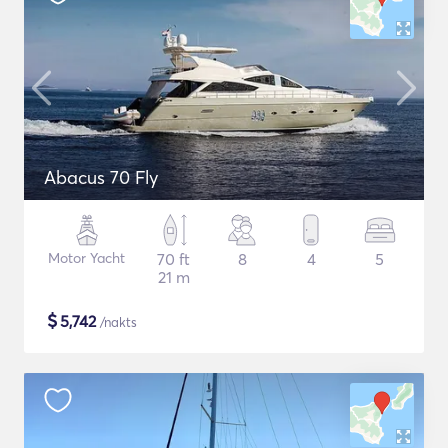
Abacus 70 Fly
Motor Yacht
70 ft
8
4
5
21 m
$
5,742
/nakts