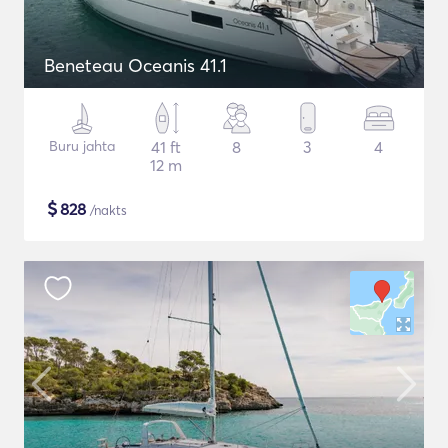
Beneteau Oceanis 41.1
Buru jahta
41 ft
8
3
4
12 m
$
828
/nakts