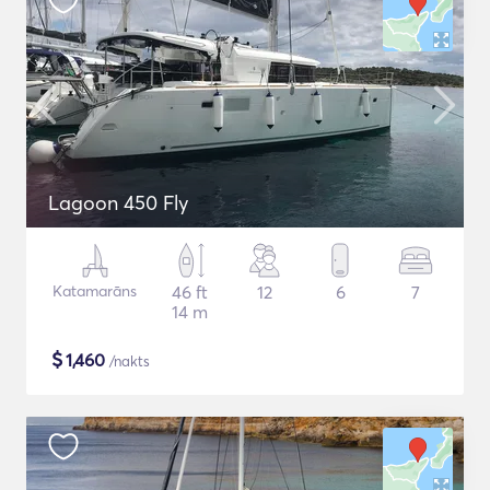
Lagoon 450 Fly
Katamarāns
46 ft
12
6
7
14 m
$
1,460
/nakts