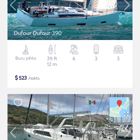
Dufour Dufour 390
Buru jahta
39 ft
6
3
3
12 m
$
523
/nakts