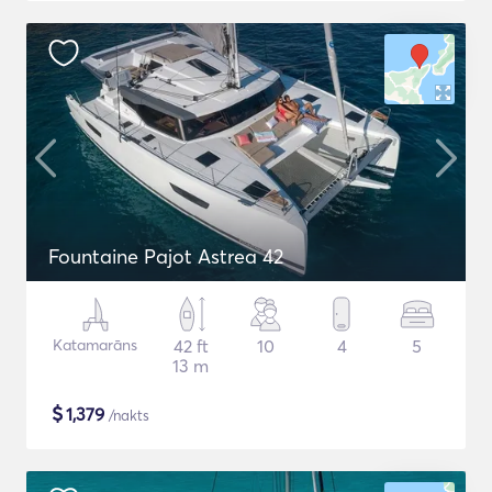
Fountaine Pajot Astrea 42
Katamarāns
42 ft
10
4
5
13 m
$
1,379
/nakts