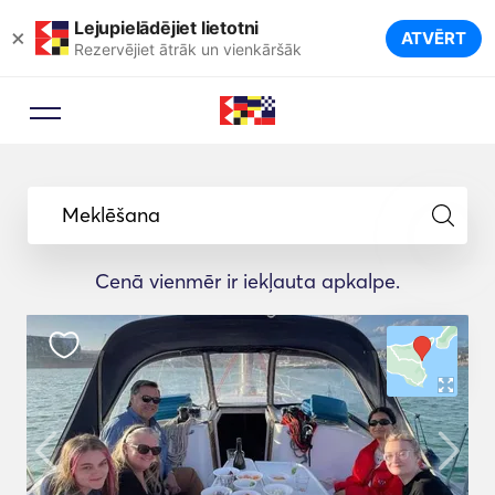
Lejupielādējiet lietotni
×
ATVĒRT
Rezervējiet ātrāk un vienkāršāk
Meklēšana
Cenā vienmēr ir iekļauta apkalpe.