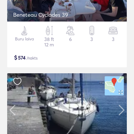
Beneteau Cyclades 39
Buru laiva
38 ft
6
3
3
12 m
$
574
/nakts