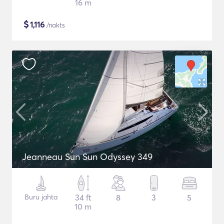
16 m
$
1,116
/nakts
Jeanneau Sun Sun Odyssey 349
Buru jahta
34 ft
8
3
5
10 m