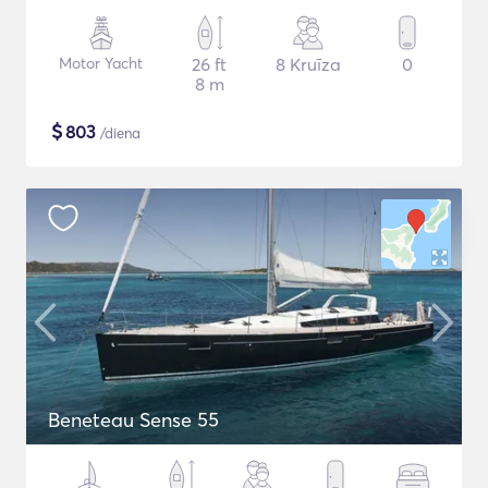
Motor Yacht
26 ft
8 Kruīza
0
8 m
$
803
/diena
Beneteau Sense 55