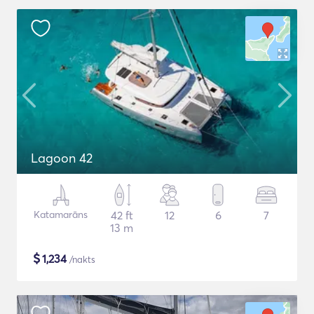
Lagoon 42
Katamarāns
42 ft
12
6
7
13 m
$
1,234
/nakts