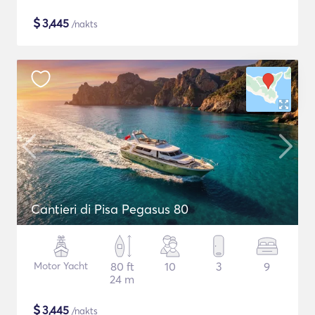
$
3,445
/nakts
Cantieri di Pisa Pegasus 80
Motor Yacht
80 ft
10
3
9
24 m
$
3,445
/nakts