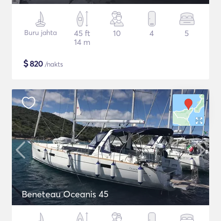
Buru jahta
45 ft
10
4
5
14 m
$
820
/nakts
Beneteau Oceanis 45