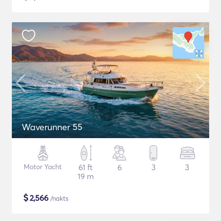
Waverunner 55
Motor Yacht
61 ft
6
3
3
19 m
$
2,566
/nakts