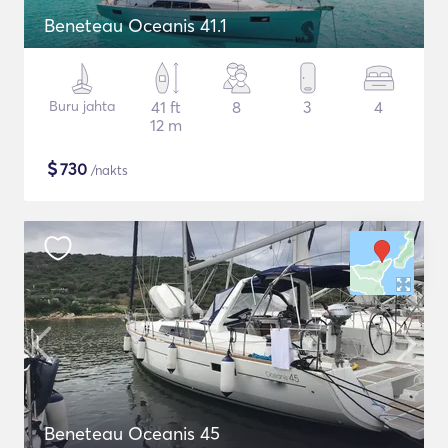
Beneteau Oceanis 41.1
Buru jahta
41 ft
8
3
4
12 m
$
730
/nakts
Beneteau Oceanis 45