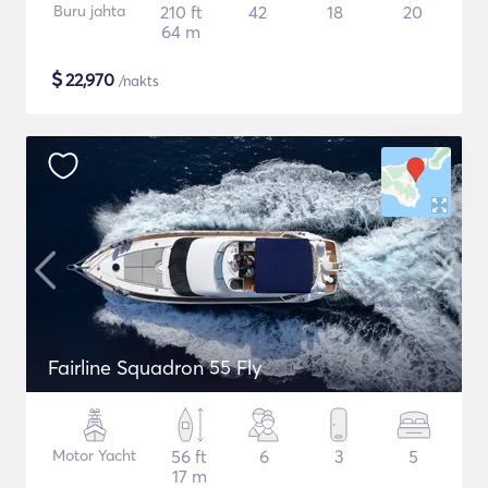
Buru jahta
210 ft
42
18
20
64 m
$
22,970
/nakts
Fairline Squadron 55 Fly
Motor Yacht
56 ft
6
3
5
17 m