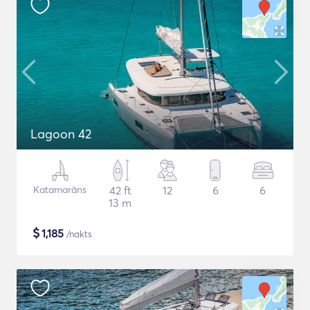
Lagoon 42
Katamarāns
42 ft
12
6
6
13 m
$
1,185
/nakts