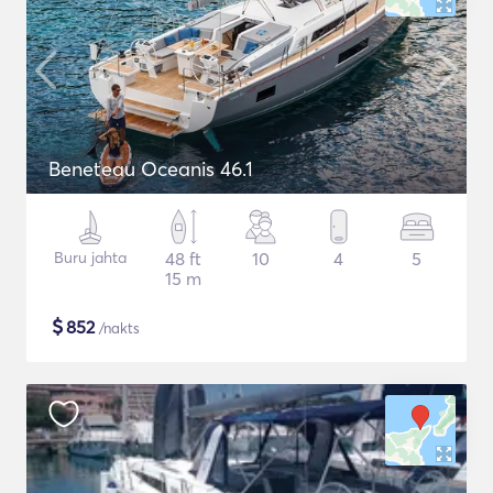
Beneteau Oceanis 46.1
Buru jahta
48 ft
10
4
5
15 m
$
852
/nakts