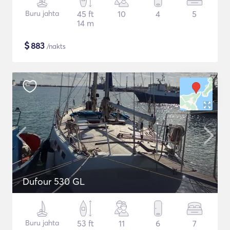
Buru jahta
45 ft
10
4
5
14 m
$
883
/nakts
Dufour 530 GL
Buru jahta
53 ft
11
6
7