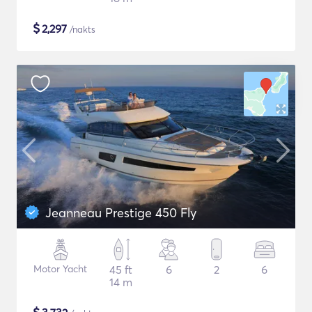
$
2,297
/nakts
Jeanneau Prestige 450 Fly
Motor Yacht
45 ft
6
2
6
14 m