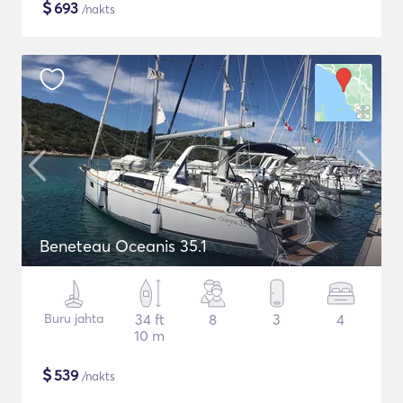
$
693
/nakts
Beneteau Oceanis 35.1
Buru jahta
34 ft
8
3
4
10 m
$
539
/nakts