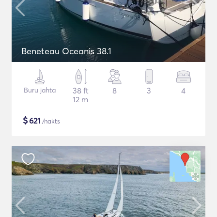
Beneteau Oceanis 38.1
Buru jahta
38 ft
8
3
4
12 m
$
621
/nakts