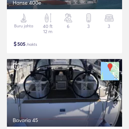
Hanse 400e
Buru jahta
40 ft
6
3
3
12 m
$
505
/nakts
Bavaria 45