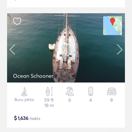
Ocean Schooner
Buru jahta
59 ft
6
4
8
18 m
$
1,636
/nakts