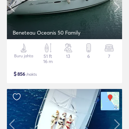
Beneteau Oceanis 50 Family
Buru jahta
51 ft
13
6
7
16 m
$
856
/nakts