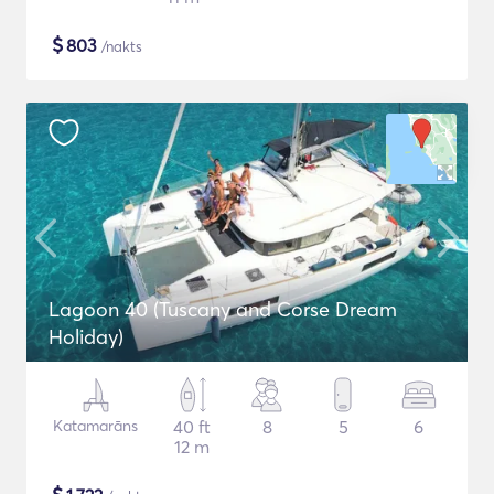
$
803
/nakts
Lagoon 40 (Tuscany and Corse Dream
Holiday)
Katamarāns
40 ft
8
5
6
12 m