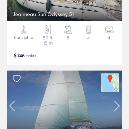
Jeanneau Sun Odyssey 51
Buru jahta
50 ft
8
4
4
15 m
$
746
/nakts