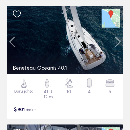
Beneteau Oceanis 40.1
Buru jahta
41 ft
10
4
5
12 m
$
901
/nakts