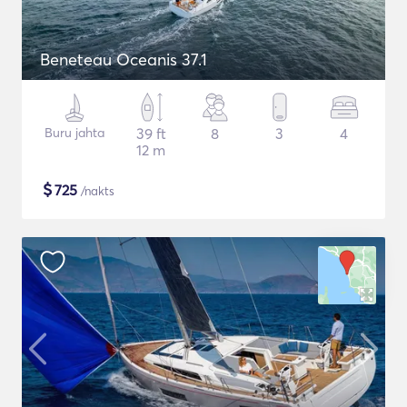
Beneteau Oceanis 37.1
Buru jahta
39 ft
8
3
4
12 m
$
725
/nakts