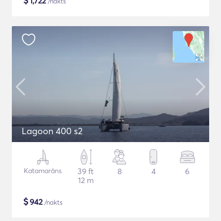
$
1,722
/nakts
Lagoon 400 s2
Katamarāns
39 ft
8
4
6
12 m
$
942
/nakts