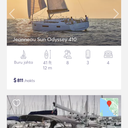
Jeanneau Sun Odyssey 410
Buru jahta
41 ft
8
3
4
12 m
$
811
/nakts