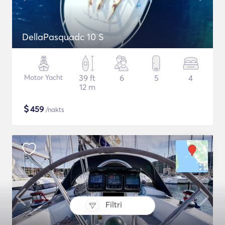
DellaPasquadc 10 S
Motor Yacht
39 ft
6
5
4
12 m
$
459
/nakts
Filtri