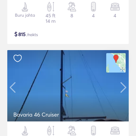
Buru jahta
45 ft
8
4
4
14 m
$
815
/nakts
Bavaria 46 Cruiser