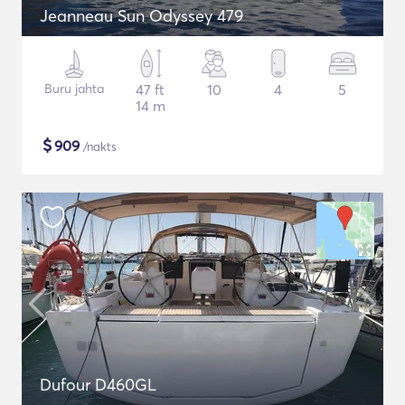
Jeanneau Sun Odyssey 479
Buru jahta
47 ft
10
4
5
14 m
$
909
/nakts
Dufour D460GL