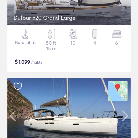
Dufour 520 Grand Large
Buru jahta
50 ft
10
4
6
15 m
$
1,099
/nakts