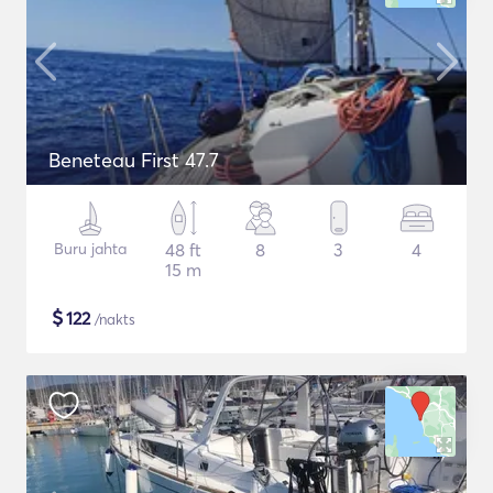
Beneteau First 47.7
Buru jahta
48 ft
8
3
4
15 m
$
122
/nakts