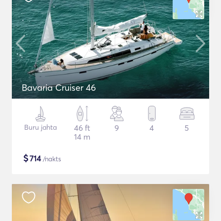
Bavaria Cruiser 46
Buru jahta
46 ft
9
4
5
14 m
$
714
/nakts