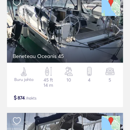
Beneteau Oceanis 45
Buru jahta
45 ft
10
4
5
14 m
$
874
/nakts