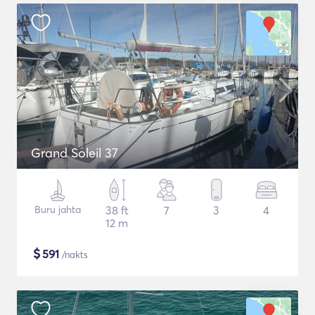
Grand Soleil 37
Buru jahta
38 ft
7
3
4
12 m
$
591
/nakts