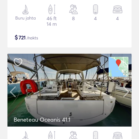
Buru jahta
46 ft
8
4
4
14 m
$
721
/nakts
Beneteau Oceanis 41.1