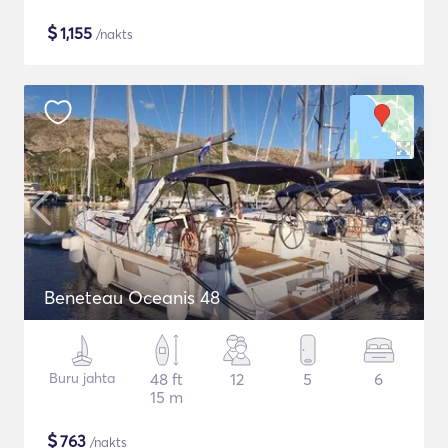
$
1,155
/nakts
Beneteau Oceanis 48
Buru jahta
48 ft
12
5
6
15 m
$
763
/nakts