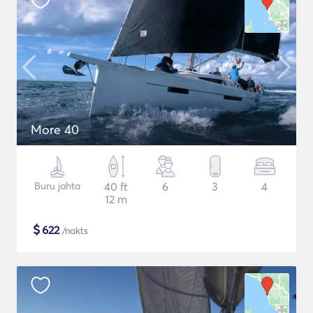
More 40
Buru jahta
40 ft
6
3
4
12 m
$
622
/nakts