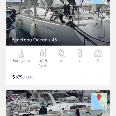
Beneteau Oceanis 46
Buru jahta
46 ft
10
4
5
14 m
$
675
/nakts