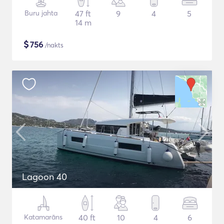
Buru jahta
47 ft
9
4
5
14 m
$
756
/nakts
Lagoon 40
Katamarāns
40 ft
10
4
6