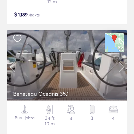
12 m
$
1,189
/nakts
Beneteau Oceanis 35.1
Buru jahta
34 ft
8
3
4
10 m