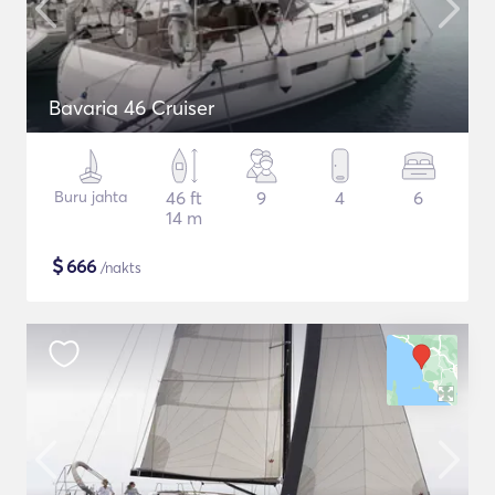
Bavaria 46 Cruiser
Buru jahta
46 ft
9
4
6
14 m
$
666
/nakts