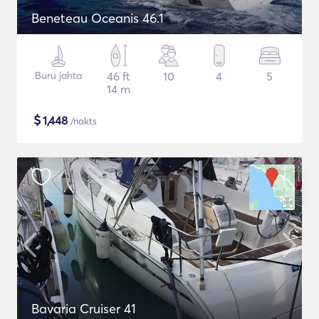
Beneteau Oceanis 46.1
Buru jahta
46 ft
10
4
5
14 m
$
1,448
/nakts
Bavaria Cruiser 41