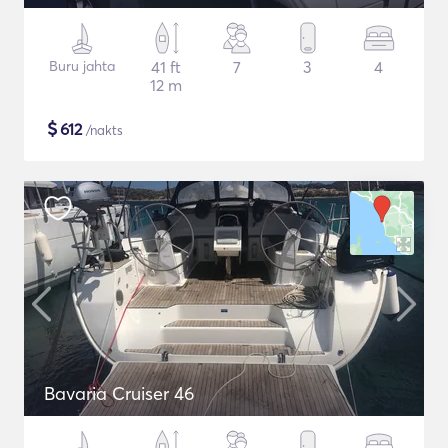
Buru jahta
41 ft
7
3
4
12 m
$
612
/nakts
Bavaria Cruiser 46