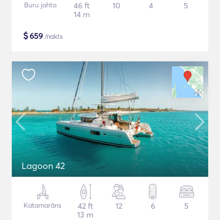
Buru jahta
46 ft
10
4
5
14 m
$
659
/nakts
Lagoon 42
Katamarāns
42 ft
12
6
5
13 m