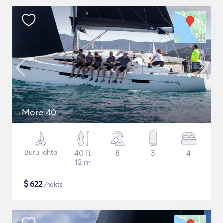
More 40
Buru jahta
40 ft
8
3
4
12 m
$
622
/nakts