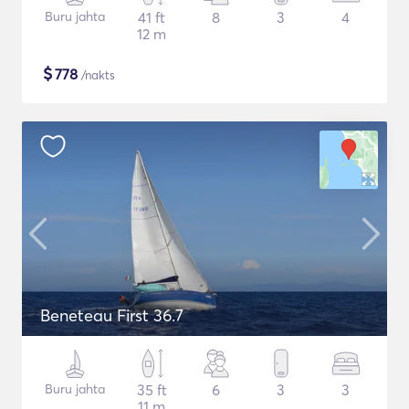
Buru jahta
41 ft
8
3
4
12 m
$
778
/nakts
Beneteau First 36.7
Buru jahta
35 ft
6
3
3
11 m