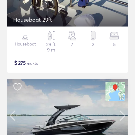
Houseboat 29ft
Hauseboat
29 ft
7
2
5
9 m
$
275
/nakts