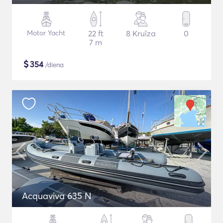
Motor Yacht
22 ft
8 Kruīza
0
7 m
$
354
/diena
Acquaviva 635 N