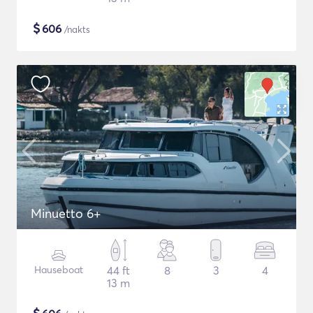
$
606
/nakts
Minuetto 6+
Hauseboat
44 ft
8
3
4
13 m