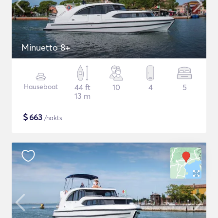
Minuetto 8+
Hauseboat
44 ft
10
4
5
13 m
$
663
/nakts