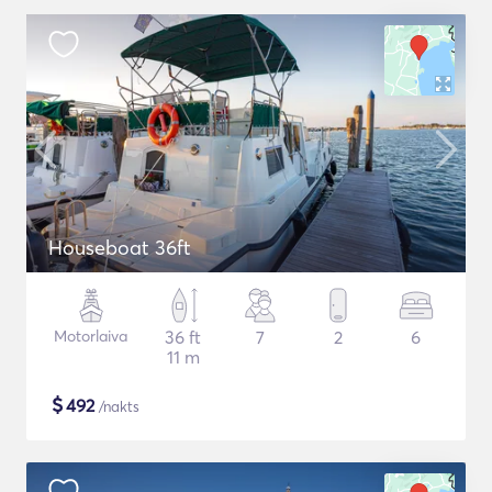
Houseboat 36ft
Motorlaiva
36 ft
7
2
6
11 m
$
492
/nakts