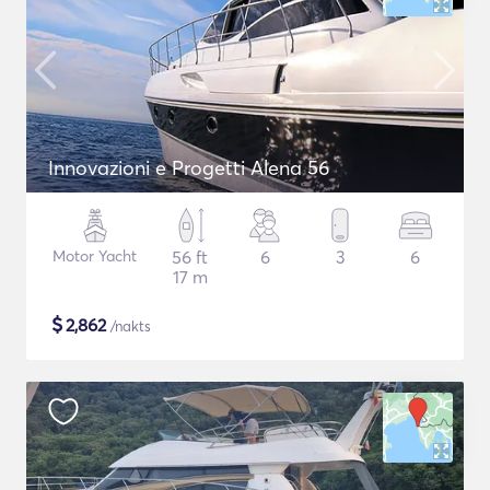
Innovazioni e Progetti Alena 56
Motor Yacht
56 ft
6
3
6
17 m
$
2,862
/nakts