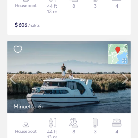
Hauseboat
44 ft
8
3
4
13 m
$
606
/nakts
Minuetto 6+
Hauseboat
44 ft
8
3
4
13 m