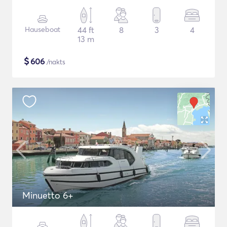
Hauseboat
44 ft
8
3
4
13 m
$
606
/nakts
Minuetto 6+