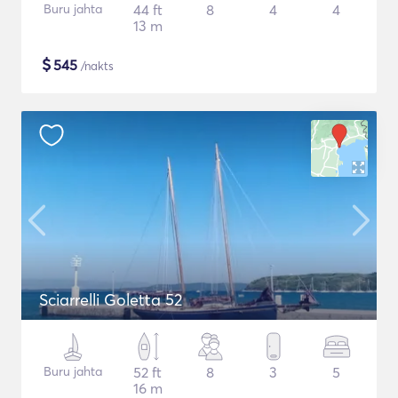
Buru jahta
44 ft
8
4
4
13 m
$
545
/nakts
Sciarrelli Goletta 52
Buru jahta
52 ft
8
3
5
16 m