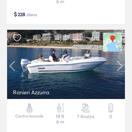
6 m
$
228
/diena
Ranieri Azzurra
Centra konsole
19 ft
7 Kruīza
0
6 m