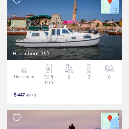
Houseboat 36ft
Hauseboat
36 ft
8
3
6
11 m
$
447
/nakts