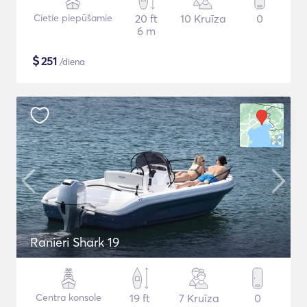
Cietie piepūšamie
20 ft
10 Kruīza
0
6 m
$
251
/diena
Ranieri Shark 19
Centra konsole
19 ft
7 Kruīza
0