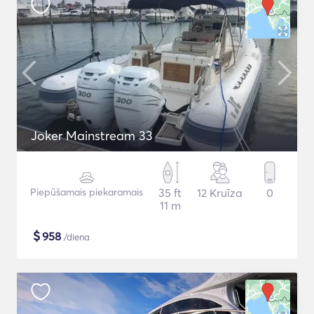
Joker Mainstream 33
Piepūšamais piekaramais
35 ft
12 Kruīza
0
11 m
$
958
/diena