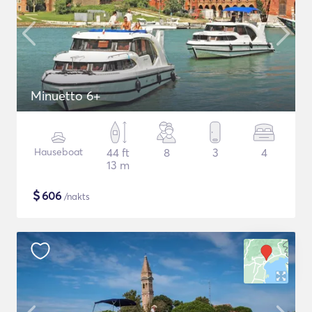
Minuetto 6+
Hauseboat
44 ft
8
3
4
13 m
$
606
/nakts