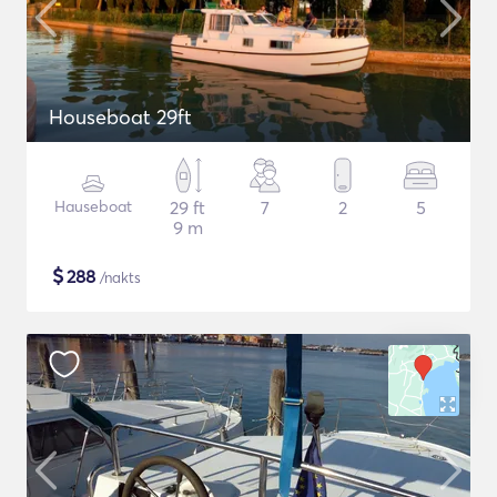
Houseboat 29ft
Hauseboat
29 ft
7
2
5
9 m
$
288
/nakts