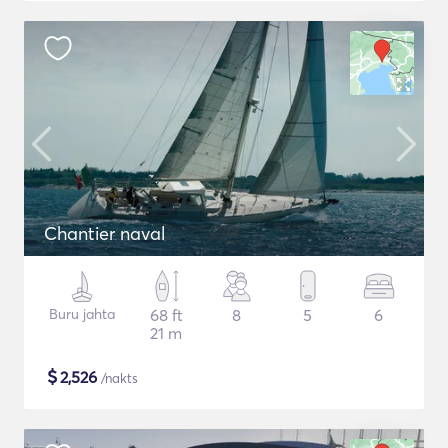
Chantier naval
Buru jahta
68 ft
8
5
6
21 m
$
2,526
/nakts