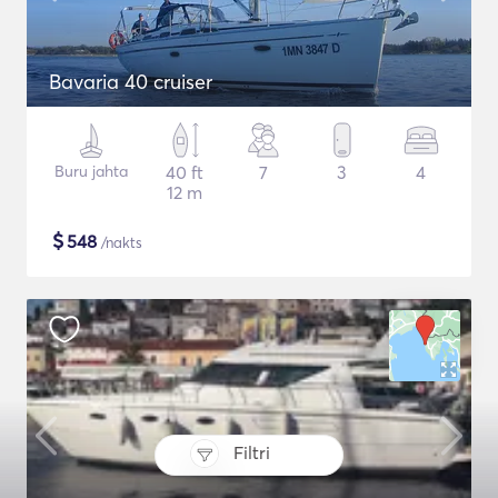
Bavaria 40 cruiser
Buru jahta
40 ft
7
3
4
12 m
$
548
/nakts
Filtri