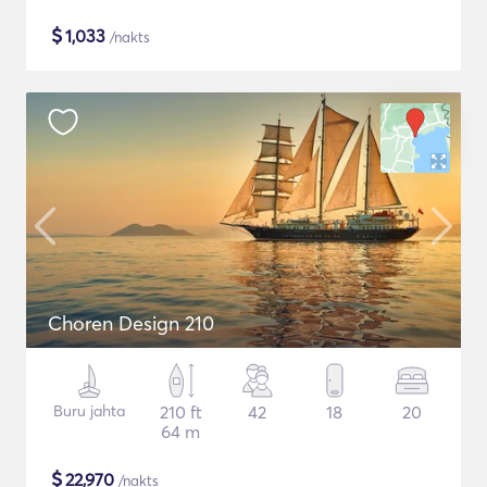
$
1,033
/nakts
Choren Design 210
Buru jahta
210 ft
42
18
20
64 m
$
22,970
/nakts