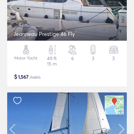
Jeanneau Prestige 46 Fly
Motor Yacht
49 ft
6
3
3
15 m
$
1,567
/nakts