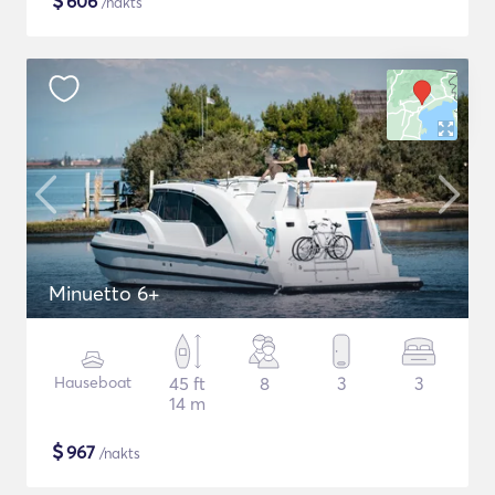
$
606
/nakts
Minuetto 6+
Hauseboat
45 ft
8
3
3
14 m
$
967
/nakts