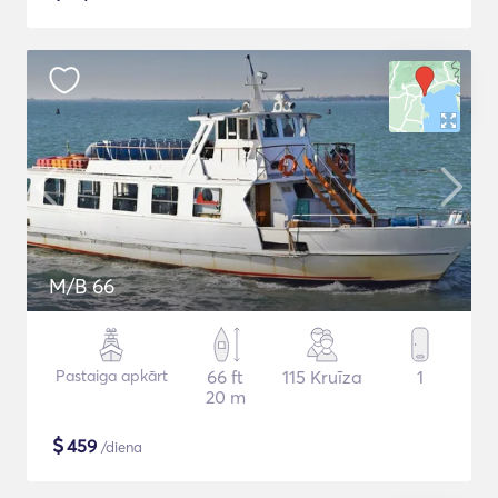
M/B 66
Pastaiga apkārt
66 ft
115 Kruīza
1
20 m
$
459
/diena