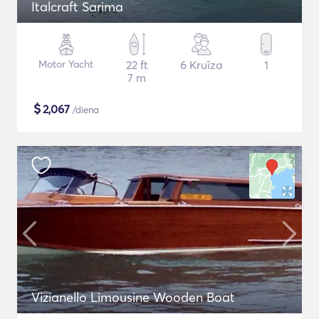
Italcraft Sarima
Motor Yacht
22 ft
6 Kruīza
1
7 m
$
2,067
/diena
Vizianello Limousine Wooden Boat