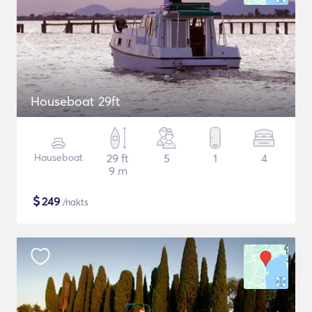
Houseboat 29ft
Hauseboat
29 ft
5
1
4
9 m
$
249
/nakts