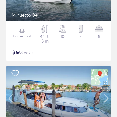
Minuetto 8+
Hauseboat
44 ft
10
4
5
13 m
$
663
/nakts