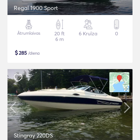
Regal 1900 Sport
Ātrumlaivas
20 ft
6 Kruīza
0
6 m
$
285
/diena
Stingray 220DS