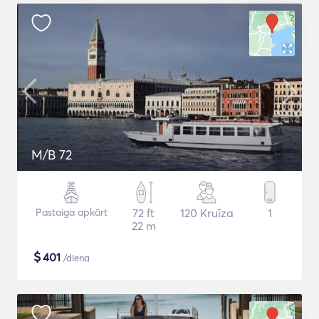
M/B 72
Pastaiga apkārt
72 ft
120 Kruīza
1
22 m
$
401
/diena