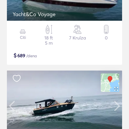
Yacht&Co Voyage
Citi
18 ft
7 Kruīza
0
5 m
$
689
/diena