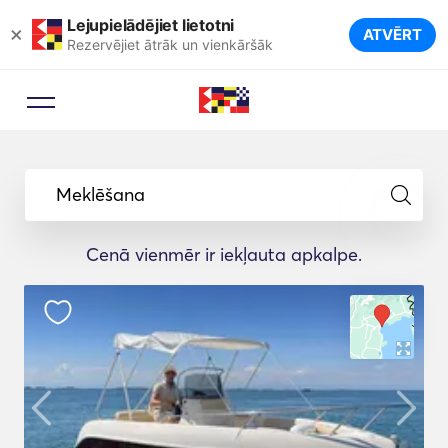
Lejupielādējiet lietotni
×
ATVĒRT
Rezervējiet ātrāk un vienkāršāk
Meklēšana
Cenā vienmēr ir iekļauta apkalpe.