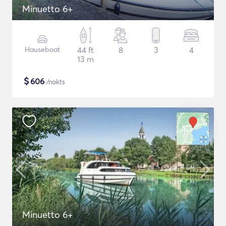
Minuetto 6+
Hauseboat
44 ft
8
3
4
13 m
$
606
/nakts
Minuetto 6+