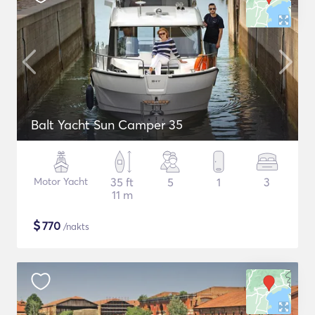
Balt Yacht Sun Camper 35
Motor Yacht
35 ft
5
1
3
11 m
$
770
/nakts