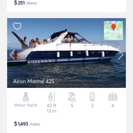
$
251
/diena
Airon Marine 425
Motor Yacht
43 ft
5
3
4
13 m
$
1,493
/nakts