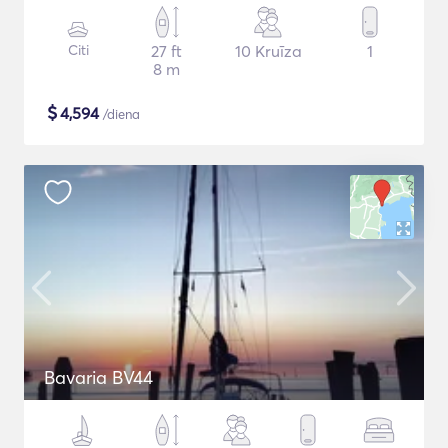
Citi
27 ft
10 Kruīza
1
8 m
$
4,594
/diena
Bavaria BV44