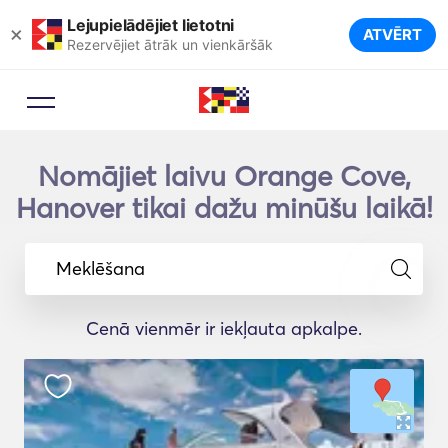
Lejupielādējiet lietotni
×
ATVĒRT
Rezervējiet ātrāk un vienkāršāk
Nomājiet laivu Orange Cove,
Hanover tikai dažu minūšu laikā!
Meklēšana
Cenā vienmēr ir iekļauta apkalpe.