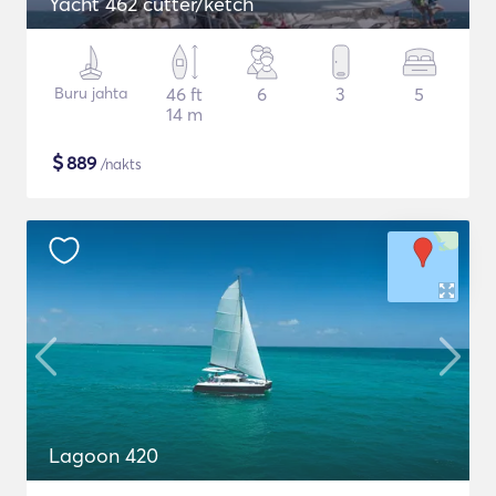
Yacht 462 cutter/ketch
Buru jahta
46 ft
6
3
5
14 m
$
889
/nakts
Lagoon 420