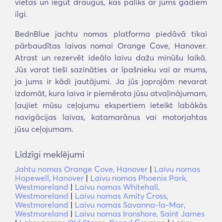
vietas un iegūt draugus, kas paliks ar jums gadiem
ilgi.
BednBlue jachtu nomas platforma piedāvā tikai
pārbaudītas laivas nomai Orange Cove, Hanover.
Atrast un rezervēt ideālo laivu dažu minūšu laikā.
Jūs varat tieši sazināties ar īpašnieku vai ar mums,
ja jums ir kādi jautājumi. Ja jūs joprojām nevarat
izdomāt, kura laiva ir piemērota jūsu atvaļinājumam,
ļaujiet mūsu ceļojumu ekspertiem ieteikt labākās
navigācijas laivas, katamarānus vai motorjahtas
jūsu ceļojumam.
Līdzīgi meklējumi
Jahtu nomas Orange Cove, Hanover
|
Laivu nomas
Hopewell, Hanover
|
Laivu nomas Phoenix Park,
Westmoreland
|
Laivu nomas Whitehall,
Westmoreland
|
Laivu nomas Amity Cross,
Westmoreland
|
Laivu nomas Savanna-la-Mar,
Westmoreland
|
Laivu nomas Ironshore, Saint James