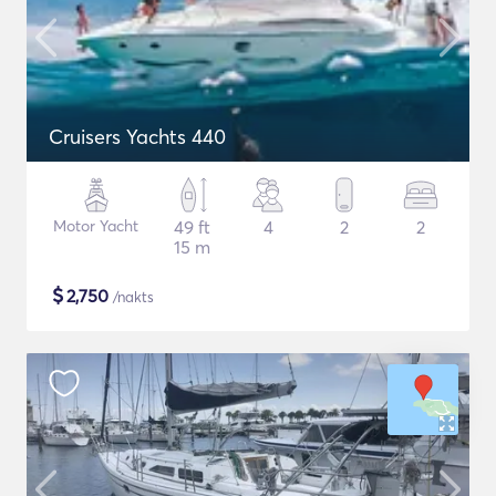
Cruisers Yachts 440
Motor Yacht
49 ft
4
2
2
15 m
$
2,750
/nakts