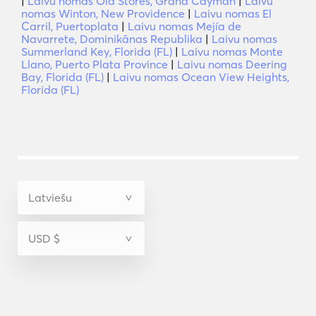
|
Laivu nomas Old Stores, Grand Cayman
|
Laivu
nomas Winton, New Providence
|
Laivu nomas El
Carril, Puertoplata
|
Laivu nomas Mejía de
Navarrete, Dominikānas Republika
|
Laivu nomas
Summerland Key, Florida (FL)
|
Laivu nomas Monte
Llano, Puerto Plata Province
|
Laivu nomas Deering
Bay, Florida (FL)
|
Laivu nomas Ocean View Heights,
Florida (FL)