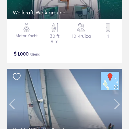
Wellcraft Walk around
Motor Yacht
30 ft
10 Kruīza
1
9 m
$
1,000
/diena