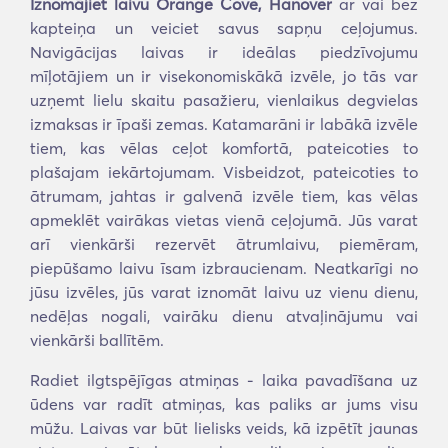
Iznomājiet laivu Orange Cove, Hanover
ar vai bez
kapteiņa un veiciet savus sapņu ceļojumus.
Navigācijas laivas ir ideālas piedzīvojumu
mīļotājiem un ir visekonomiskākā izvēle, jo tās var
uzņemt lielu skaitu pasažieru, vienlaikus degvielas
izmaksas ir īpaši zemas. Katamarāni ir labākā izvēle
tiem, kas vēlas ceļot komfortā, pateicoties to
plašajam iekārtojumam. Visbeidzot, pateicoties to
ātrumam, jahtas ir galvenā izvēle tiem, kas vēlas
apmeklēt vairākas vietas vienā ceļojumā. Jūs varat
arī vienkārši rezervēt ātrumlaivu, piemēram,
piepūšamo laivu īsam izbraucienam. Neatkarīgi no
jūsu izvēles, jūs varat iznomāt laivu uz vienu dienu,
nedēļas nogali, vairāku dienu atvaļinājumu vai
vienkārši ballītēm.
Radiet ilgtspējīgas atmiņas - laika pavadīšana uz
ūdens var radīt atmiņas, kas paliks ar jums visu
mūžu. Laivas var būt lielisks veids, kā izpētīt jaunas