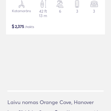
Katamarāns
42 ft
6
3
3
13 m
$
2,375
/nakts
Laivu nomas Orange Cove, Hanover