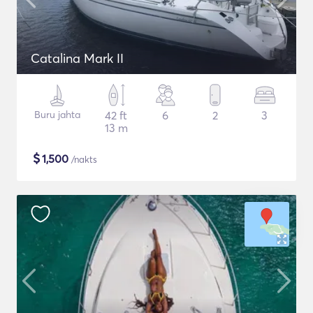
Catalina Mark II
Buru jahta
42 ft
6
2
3
13 m
$
1,500
/nakts