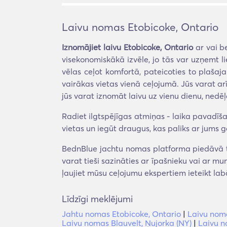
Laivu nomas Etobicoke, Ontario
Iznomājiet laivu Etobicoke, Ontario
ar vai be
visekonomiskākā izvēle, jo tās var uzņemt li
vēlas ceļot komfortā, pateicoties to plaša
vairākas vietas vienā ceļojumā. Jūs varat ar
jūs varat iznomāt laivu uz vienu dienu, nedēļ
Radiet ilgtspējīgas atmiņas - laika pavadīšan
vietas un iegūt draugus, kas paliks ar jums g
BednBlue jachtu nomas platforma piedāvā ti
varat tieši sazināties ar īpašnieku vai ar mu
ļaujiet mūsu ceļojumu ekspertiem ieteikt la
Līdzīgi meklējumi
Jahtu nomas Etobicoke, Ontario
|
Laivu nom
Laivu nomas Blauvelt, Ņujorka (NY)
|
Laivu n