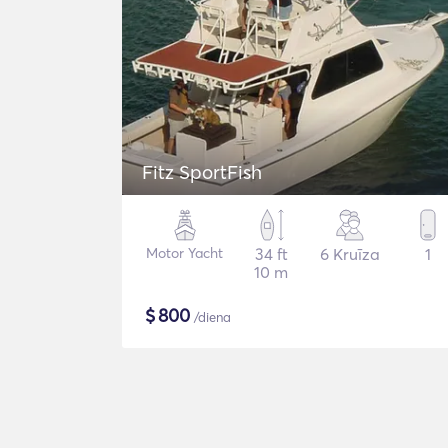
Fitz SportFish
Motor Yacht
34 ft
6 Kruīza
1
10 m
$
800
/diena