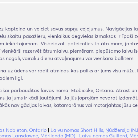
z kapteiņa un veiciet savus sapņu ceļojumus. Navigācijas lai
elu skaitu pasažieru, vienlaikus degvielas izmaksas ir īpaši
jam iekārtojumam. Visbeidzot, pateicoties to ātrumam, jahtas
ī vienkārši rezervēt ātrumlaivu, piemēram, piepūšamo laivu ī
as nogali, vairāku dienu atvaļinājumu vai vienkārši ballītēm.
a uz ūdens var radīt atmiņas, kas paliks ar jums visu mūžu. La
adiem ilgi.
kai pārbaudītas laivas nomai Etobicoke, Ontario. Atrast un r
ms, ja jums ir kādi jautājumi. Ja jūs joprojām nevarat izdomā
bākās navigācijas laivas, katamarānus vai motorjahtas jūsu c
as Nobleton, Ontario
|
Laivu nomas Short Hills, Ņūdžersija (NJ
omas Lansdowne, Mērilenda (MD)
|
Laivu nomas Guilford, Mē