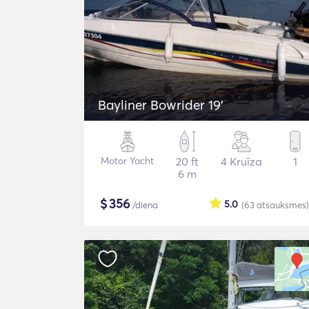
Bayliner Bowrider 19’
Motor Yacht
20 ft
4 Kruīza
1
6 m
$
356
5.0
/diena
(63
atsauksmes
)