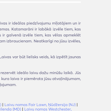
vas ir ideālas piedzīvojumu mīļotājiem un ir
 zemas. Katamarāni ir labākā izvēle tiem, kas
 ir galvenā izvēle tiem, kas vēlas apmeklēt
sam izbraucienam. Neatkarīgi no jūsu izvēles,
ivas var būt lielisks veids, kā izpētīt jaunas
ezervēt ideālo laivu dažu minūšu laikā. Jūs
t, kura laiva ir piemērota jūsu atvaļinājumam,
eļojumam.
)
|
Laivu nomas Fair Lawn, Ņūdžersija (NJ)
|
rilenda (MD)
|
Laivu nomas Westchester,