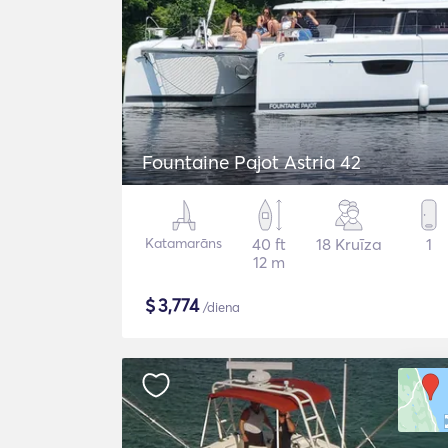
Fountaine Pajot Astria 42
Katamarāns
40 ft
18 Kruīza
1
12 m
$
3,774
/diena