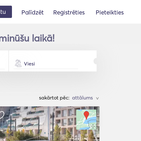
stu
Palīdzēt
Reģistrēties
Pieteikties
minūšu laikā!
Viesi
sakārtot pēc:
>