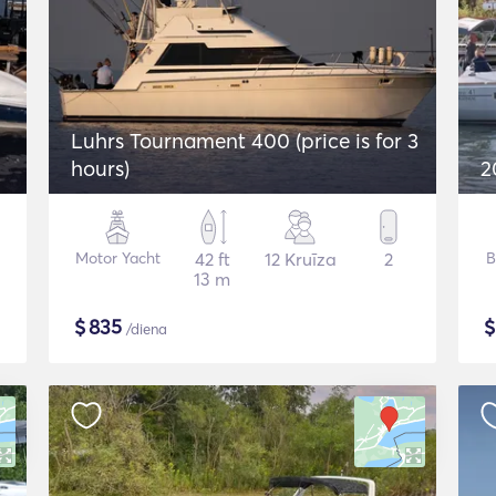
Luhrs Tournament 400 (price is for 3
hours)
2
Motor Yacht
42 ft
12 Kruīza
2
B
13 m
$
835
/diena