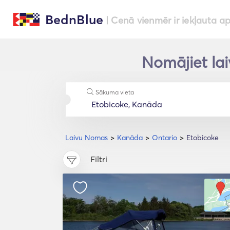
BednBlue
| Cenā vienmēr ir iekļauta a
Nomājiet lai
Sākuma vieta
Laivu Nomas
Kanāda
Ontario
Etobicoke
Filtri