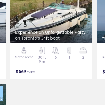
Experience an Unforgettable Party
on Toronto's 34ft boat
Y
Motor Yacht
30 ft
6
1
2
Bu
9 m
$
569
/nakts