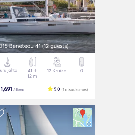
015 Beneteau 41 (12 guests)
uru jahta
41 ft
12 Kruīza
0
12 m
$
1,691
5.0
/diena
(1
atsauksmes
)