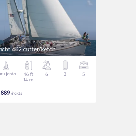
acht 462 cutter/ketch
ru jahta
46 ft
6
3
5
14 m
$
889
/nakts