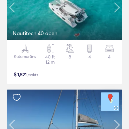
Nautitech 40 open
Katamarāns
40 ft
8
4
4
12 m
$
1,521
/nakts