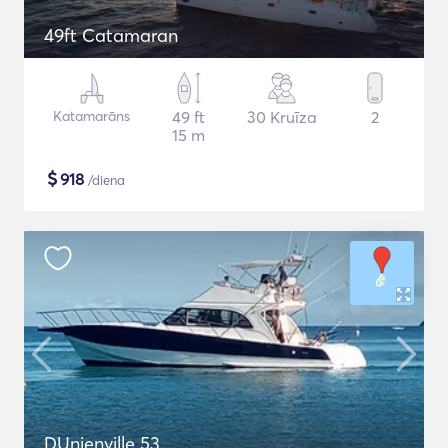
49ft Catamaran
Katamarāns
49 ft
30 Kruīza
2
15 m
$
918
/diena
DUnienville 53