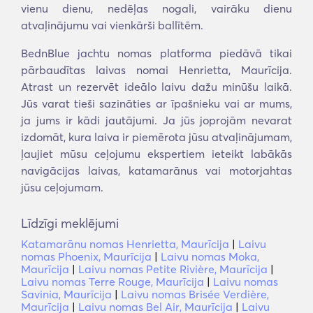
vienu dienu, nedēļas nogali, vairāku dienu
atvaļinājumu vai vienkārši ballītēm.
BednBlue jachtu nomas platforma piedāvā tikai
pārbaudītas laivas nomai Henrietta, Maurīcija.
Atrast un rezervēt ideālo laivu dažu minūšu laikā.
Jūs varat tieši sazināties ar īpašnieku vai ar mums,
ja jums ir kādi jautājumi. Ja jūs joprojām nevarat
izdomāt, kura laiva ir piemērota jūsu atvaļinājumam,
ļaujiet mūsu ceļojumu ekspertiem ieteikt labākās
navigācijas laivas, katamarānus vai motorjahtas
jūsu ceļojumam.
Līdzīgi meklējumi
Katamarānu nomas Henrietta, Maurīcija
|
Laivu
nomas Phoenix, Maurīcija
|
Laivu nomas Moka,
Maurīcija
|
Laivu nomas Petite Rivière, Maurīcija
|
Laivu nomas Terre Rouge, Maurīcija
|
Laivu nomas
Savinia, Maurīcija
|
Laivu nomas Brisée Verdière,
Maurīcija
|
Laivu nomas Bel Air, Maurīcija
|
Laivu