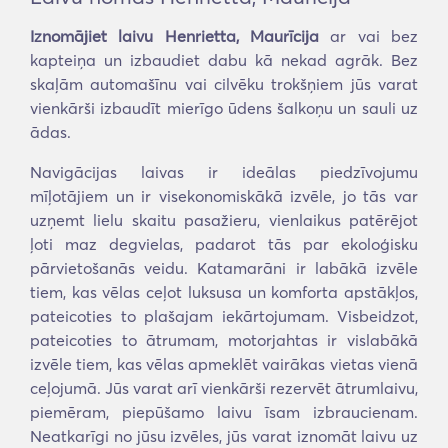
Iznomājiet laivu Henrietta, Maurīcija
ar vai bez
kapteiņa un izbaudiet dabu kā nekad agrāk. Bez
skaļām automašīnu vai cilvēku trokšņiem jūs varat
vienkārši izbaudīt mierīgo ūdens šalkoņu un sauli uz
ādas.
Navigācijas laivas ir ideālas piedzīvojumu
mīļotājiem un ir visekonomiskākā izvēle, jo tās var
uzņemt lielu skaitu pasažieru, vienlaikus patērējot
ļoti maz degvielas, padarot tās par ekoloģisku
pārvietošanās veidu. Katamarāni ir labākā izvēle
tiem, kas vēlas ceļot luksusa un komforta apstākļos,
pateicoties to plašajam iekārtojumam. Visbeidzot,
pateicoties to ātrumam, motorjahtas ir vislabākā
izvēle tiem, kas vēlas apmeklēt vairākas vietas vienā
ceļojumā. Jūs varat arī vienkārši rezervēt ātrumlaivu,
piemēram, piepūšamo laivu īsam izbraucienam.
Neatkarīgi no jūsu izvēles, jūs varat iznomāt laivu uz