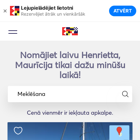
Lejupielādējiet lietotni
×
ATVĒRT
Rezervējiet ātrāk un vienkāršāk
Nomājiet laivu Henrietta,
Maurīcija tikai dažu minūšu
laikā!
Meklēšana
Cenā vienmēr ir iekļauta apkalpe.