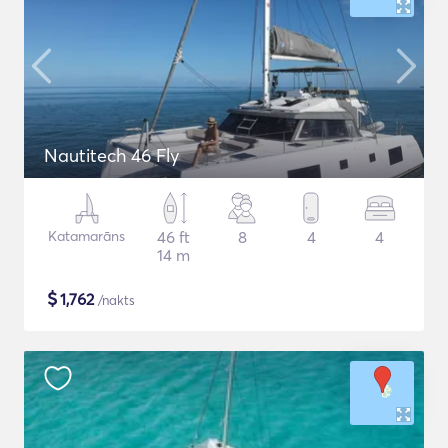
Nautitech 46 Fly
Katamarāns
46 ft
8
4
4
14 m
$
1,762
/nakts