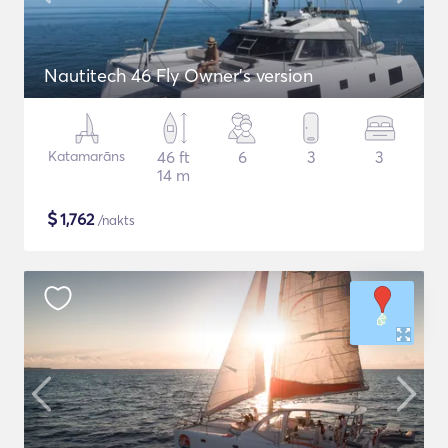
Nautitech 46 Fly Owner's version
Katamarāns
46 ft
6
3
3
14 m
$
1,762
/nakts