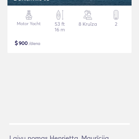
Motor Yacht
53 ft
8 Kruīza
2
16 m
$
900
/diena
Laivu nomas Henrietta, Maurīcija