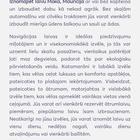
Iznomājiet laivu Moka, Maurīcija
ar vai bez kapteiņa
un izbaudiet dabu kā nekad agrāk. Bez skaļām
automašīnu vai cilvēku trokšņiem jūs varat vienkārši
izbaudīt mierīgo ūdens šalkoņu un sauli uz ādas.
Navigācijas laivas ir ideālas piedzīvojumu
mīļotājiem un ir visekonomiskākā izvēle, jo tās var
uzņemt lielu skaitu pasažieru, vienlaikus patērējot
ļoti maz degvielas, padarot tās par ekoloģisku
pārvietošanās veidu. Katamarāni ir labākā izvēle
tiem, kas vēlas ceļot luksusa un komforta apstākļos,
pateicoties to plašajam iekārtojumam. Visbeidzot,
pateicoties to ātrumam, motorjahtas ir vislabākā
izvēle tiem, kas vēlas apmeklēt vairākas vietas vienā
ceļojumā. Jūs varat arī vienkārši rezervēt ātrumlaivu,
piemēram, piepūšamo laivu īsam izbraucienam.
Neatkarīgi no jūsu izvēles, jūs varat iznomāt laivu uz
vienu dienu, nedēļas nogali, vairāku dienu
atvaļinājumu vai vienkārši ballītēm.