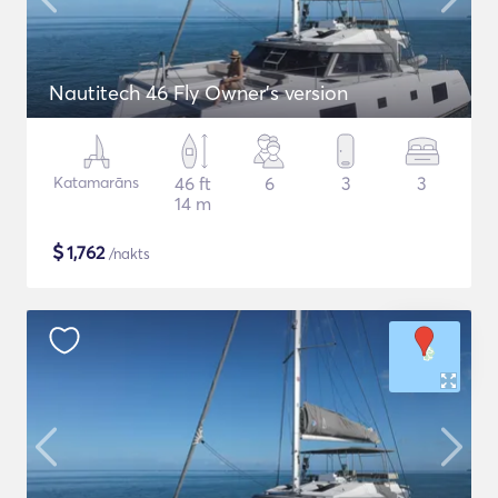
Nautitech 46 Fly Owner's version
Katamarāns
46 ft
6
3
3
14 m
$
1,762
/nakts