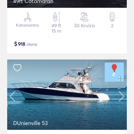
49ft Catamaran
Katamarāns
49 ft
30 Kruīza
2
15 m
$
918
/diena
DUnienville 53