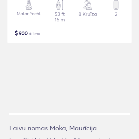
Motor Yacht
53 ft
8 Kruīza
2
16 m
$
900
/diena
Laivu nomas Moka, Maurīcija