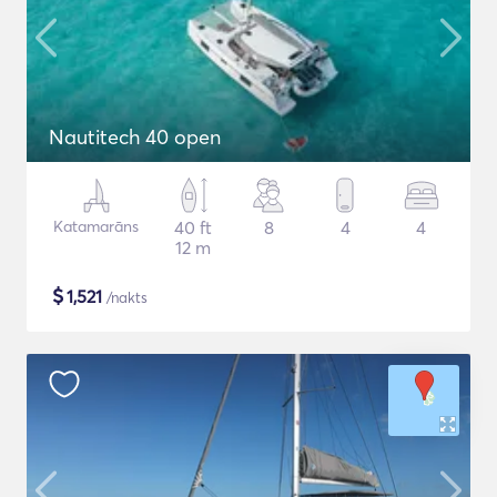
Nautitech 40 open
Katamarāns
40 ft
8
4
4
12 m
$
1,521
/nakts