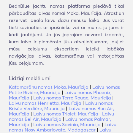
BednBlue jachtu nomas platforma piedāvā tikai
pārbaudītas laivas nomai Moka, Maurīcija. Atrast un
rezervēt ideālo laivu dažu minūšu laikā. Jūs varat
tieši sazināties ar īpašnieku vai ar mums, ja jums ir
kādi jautājumi. Ja jūs joprojām nevarat izdomāt,
kura laiva ir piemērota jūsu atvaļinājumam, ļaujiet
mūsu ceļojumu ekspertiem ieteikt labākās
navigācijas laivas, katamarānus vai motorjahtas
jūsu ceļojumam.
Līdzīgi meklējumi
Katamarānu nomas Moka, Maurīcija
|
Laivu nomas
Petite Rivière, Maurīcija
|
Laivu nomas Phoenix,
Maurīcija
|
Laivu nomas Terre Rouge, Maurīcija
|
Laivu nomas Henrietta, Maurīcija
|
Laivu nomas
Brisée Verdière, Maurīcija
|
Laivu nomas Bon Air,
Maurīcija
|
Laivu nomas Triolet, Maurīcija
|
Laivu
nomas Bel Air, Maurīcija
|
Laivu nomas Palmar,
Maurīcija
|
Laivu nomas Savinia, Maurīcija
|
Laivu
nomas Nosy Ambariovato, Madagascar
|
Laivu