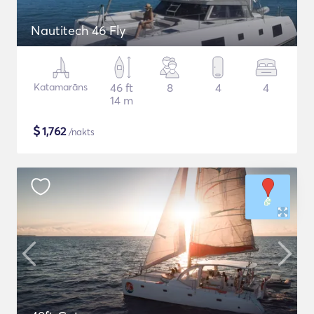
Nautitech 46 Fly
Katamarāns
46 ft
8
4
4
14 m
$
1,762
/nakts