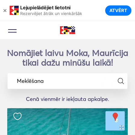
Lejupielādējiet lietotni
×
ATVĒRT
Rezervējiet ātrāk un vienkāršāk
Nomājiet laivu Moka, Maurīcija
tikai dažu minūšu laikā!
Meklēšana
Cenā vienmēr ir iekļauta apkalpe.