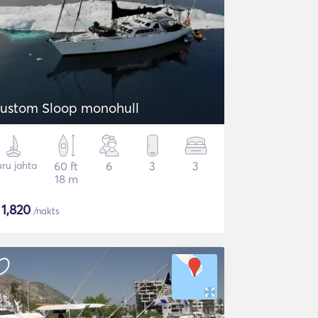
ustom Sloop monohull
ru jahta
60 ft
6
3
3
18 m
$
1,820
/nakts