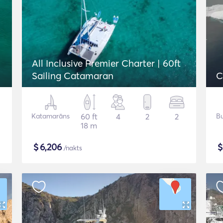
All Inclusive Premier Charter | 60ft
Sailing Catamaran
C
Katamarāns
60 ft
4
2
2
Bu
18 m
$
6,206
/nakts