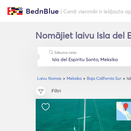
BednBlue
| Cenā vienmēr ir iekļauta a
Nomājiet laivu Isla del 
Sākuma vieta
Laivu Nomas
Meksika
Baja California Sur
Is
Filtri