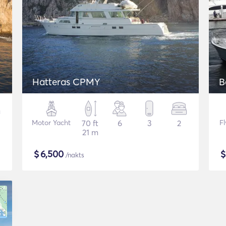
Hatteras CPMY
B
Motor Yacht
70 ft
6
3
2
F
21 m
$
6,500
/nakts