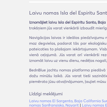
Laivu nomas Isla del Espiritu Sant
Iznomājiet laivu Isla del Espiritu Santo, Baja
trokšņiem jūs varat vienkārši izbaudīt mierī
Navigācijas laivas ir ideālas piedzīvojumu m
maz degvielas, padarot tās par ekoloģisku 
pateicoties to plašajam iekārtojumam. Visbe
vienā ceļojumā. Jūs varat arī vienkārši re
iznomāt laivu uz vienu dienu, nedēļas nogali,
BednBlue jachtu nomas platforma piedāvā tik
dažu minūšu laikā. Jūs varat tieši sazināt
piemērota jūsu atvaļinājumam, ļaujiet mūsu 
Līdzīgi meklējumi
Laivu nomas El Sargento, Baja California Su
nomas Sanfransisko, Nayarit
|
Laivu nomas El