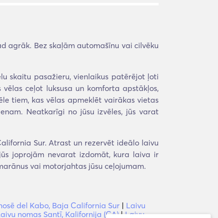
ad agrāk. Bez skaļām automašīnu vai cilvēku
u skaitu pasažieru, vienlaikus patērējot ļoti
 vēlas ceļot luksusa un komforta apstākļos,
ēle tiem, kas vēlas apmeklēt vairākas vietas
enam. Neatkarīgi no jūsu izvēles, jūs varat
ifornia Sur. Atrast un rezervēt ideālo laivu
jūs joprojām nevarat izdomāt, kura laiva ir
amarānus vai motorjahtas jūsu ceļojumam.
osē del Kabo, Baja California Sur
|
Laivu
aivu nomas Santī, Kalifornija (CA)
|
Laivu