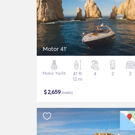
Motor 41'
Motor Yacht
41 ft
4
2
3
12 m
$
2,659
/nakts