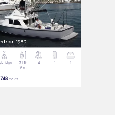
ertram 1980
lybridge
31 ft
4
1
1
9 m
$
748
/nakts