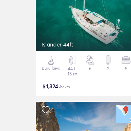
Islander 44ft
Buru laiva
44 ft
6
2
5
13 m
$
1,324
/nakts