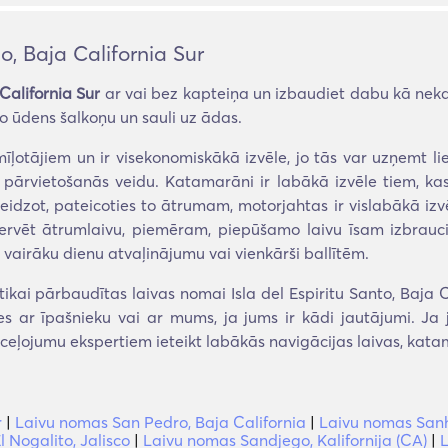
o, Baja California Sur
 California Sur
ar vai bez kapteiņa un izbaudiet dabu kā nek
go ūdens šalkoņu un sauli uz ādas.
īļotājiem un ir visekonomiskākā izvēle, jo tās var uzņemt liel
pārvietošanās veidu. Katamarāni ir labākā izvēle tiem, kas
idzot, pateicoties to ātrumam, motorjahtas ir vislabākā izv
zervēt ātrumlaivu, piemēram, piepūšamo laivu īsam izbrauci
 vairāku dienu atvaļinājumu vai vienkārši ballītēm.
ai pārbaudītas laivas nomai Isla del Espiritu Santo, Baja Cal
ies ar īpašnieku vai ar mums, ja jums ir kādi jautājumi. Ja 
ceļojumu ekspertiem ieteikt labākās navigācijas laivas, kat
r
|
Laivu nomas San Pedro, Baja California
|
Laivu nomas Sanh
 Nogalito, Jalisco
|
Laivu nomas Sandjego, Kalifornija (CA)
|
L