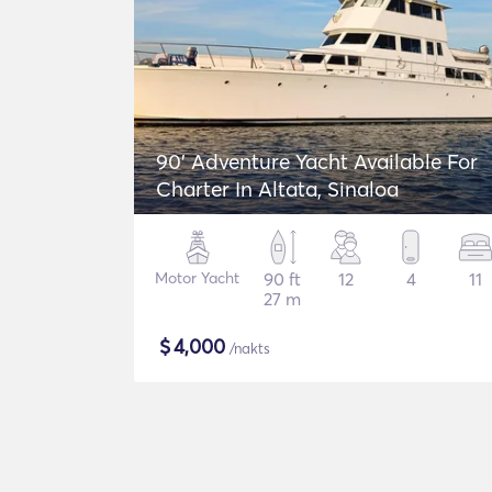
90' Adventure Yacht Available For
Charter In Altata, Sinaloa
Motor Yacht
90 ft
12
4
11
27 m
$
4,000
/nakts