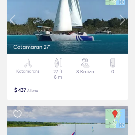
Catamaran 27'
Katamarāns
27 ft
8 Kruīza
0
8 m
$
437
/diena