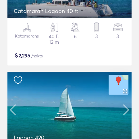
Catamaran Lagoon 40 ft
Katamarāns
40 ft
6
3
3
12 m
$
2,295
/nakts
Lagoon 420