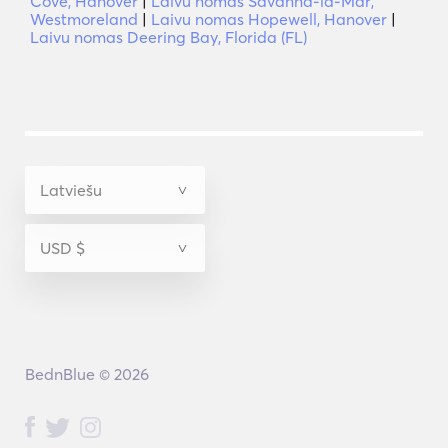
Cove, Hanover
|
Laivu nomas Savanna-la-Mar,
Westmoreland
|
Laivu nomas Hopewell, Hanover
|
Laivu nomas Deering Bay, Florida (FL)
BednBlue © 2026