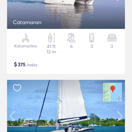
Catamaran
Katamarāns
41 ft
6
3
3
12 m
$
375
/nakts