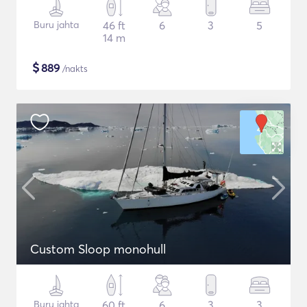
Buru jahta
46 ft
6
3
5
14 m
$
889
/nakts
Custom Sloop monohull
Buru jahta
60 ft
6
3
3