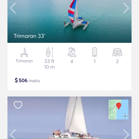
Trimaran 33'
Trimaran
33 ft
4
1
2
10 m
$
506
/nakts