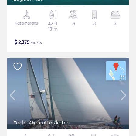
Katamarāns
42 ft
6
3
3
13 m
$
2,375
/nakts
Yacht 462 cutter/ketch