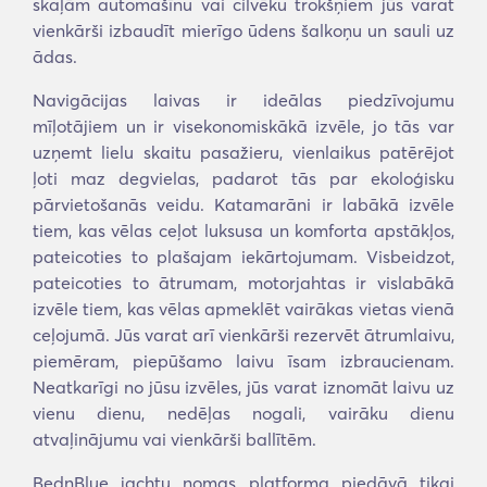
skaļām automašīnu vai cilvēku trokšņiem jūs varat
vienkārši izbaudīt mierīgo ūdens šalkoņu un sauli uz
ādas.
Navigācijas laivas ir ideālas piedzīvojumu
mīļotājiem un ir visekonomiskākā izvēle, jo tās var
uzņemt lielu skaitu pasažieru, vienlaikus patērējot
ļoti maz degvielas, padarot tās par ekoloģisku
pārvietošanās veidu. Katamarāni ir labākā izvēle
tiem, kas vēlas ceļot luksusa un komforta apstākļos,
pateicoties to plašajam iekārtojumam. Visbeidzot,
pateicoties to ātrumam, motorjahtas ir vislabākā
izvēle tiem, kas vēlas apmeklēt vairākas vietas vienā
ceļojumā. Jūs varat arī vienkārši rezervēt ātrumlaivu,
piemēram, piepūšamo laivu īsam izbraucienam.
Neatkarīgi no jūsu izvēles, jūs varat iznomāt laivu uz
vienu dienu, nedēļas nogali, vairāku dienu
atvaļinājumu vai vienkārši ballītēm.
BednBlue jachtu nomas platforma piedāvā tikai