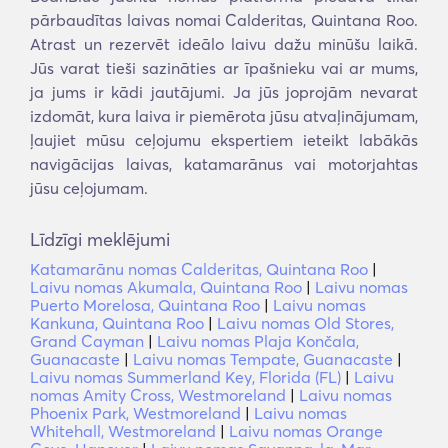
pārbaudītas laivas nomai Calderitas, Quintana Roo.
Atrast un rezervēt ideālo laivu dažu minūšu laikā.
Jūs varat tieši sazināties ar īpašnieku vai ar mums,
ja jums ir kādi jautājumi. Ja jūs joprojām nevarat
izdomāt, kura laiva ir piemērota jūsu atvaļinājumam,
ļaujiet mūsu ceļojumu ekspertiem ieteikt labākās
navigācijas laivas, katamarānus vai motorjahtas
jūsu ceļojumam.
Līdzīgi meklējumi
Katamarānu nomas Calderitas, Quintana Roo
|
Laivu nomas Akumala, Quintana Roo
|
Laivu nomas
Puerto Morelosa, Quintana Roo
|
Laivu nomas
Kankuna, Quintana Roo
|
Laivu nomas Old Stores,
Grand Cayman
|
Laivu nomas Plaja Končala,
Guanacaste
|
Laivu nomas Tempate, Guanacaste
|
Laivu nomas Summerland Key, Florida (FL)
|
Laivu
nomas Amity Cross, Westmoreland
|
Laivu nomas
Phoenix Park, Westmoreland
|
Laivu nomas
Whitehall, Westmoreland
|
Laivu nomas Orange