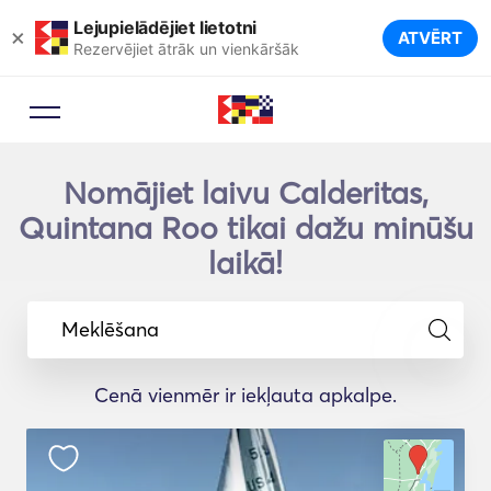
Lejupielādējiet lietotni
×
ATVĒRT
Rezervējiet ātrāk un vienkāršāk
Nomājiet laivu Calderitas,
Quintana Roo tikai dažu minūšu
laikā!
Meklēšana
Cenā vienmēr ir iekļauta apkalpe.