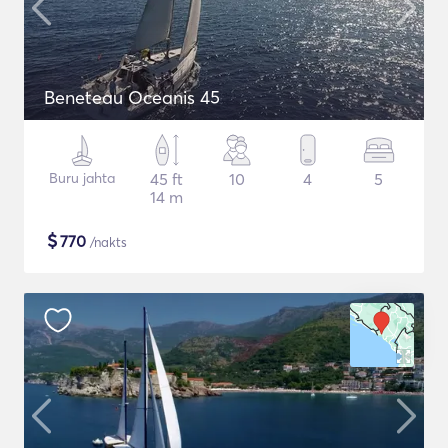
Beneteau Oceanis 45
Buru jahta
45 ft
10
4
5
14 m
$
770
/nakts