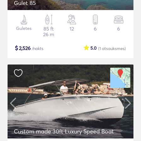
Gulet 85
Guletes
85 ft
12
6
6
26 m
$
2,526
5.0
/nakts
(1
atsauksmes
)
Custom made 30ft Luxury Speed Boat