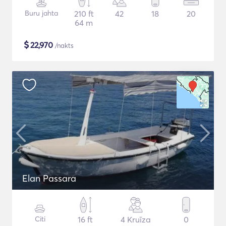
Buru jahta
210 ft
42
18
20
64 m
$
22,970
/nakts
Elan Passara
Citi
16 ft
4 Kruīza
0