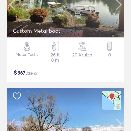
Custom Metal boat
Motor Yacht
26 ft
20 Kruīza
0
8 m
$
367
/diena