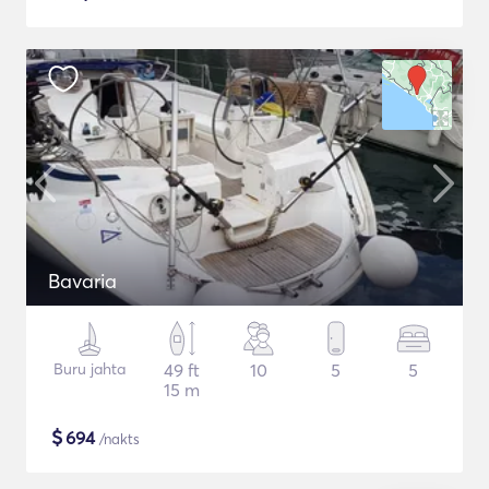
Bavaria
Buru jahta
49 ft
10
5
5
15 m
$
694
/nakts