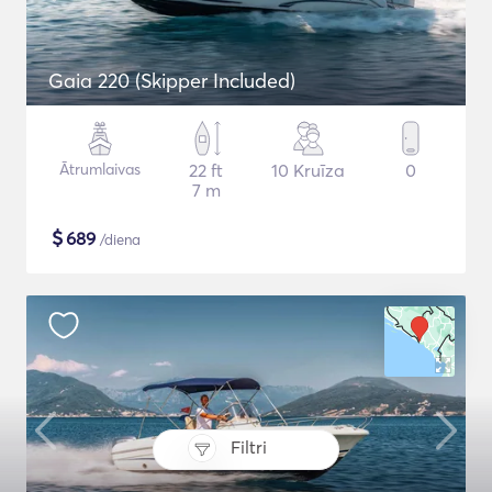
Gaia 220 (Skipper Included)
Ātrumlaivas
22 ft
10 Kruīza
0
7 m
$
689
/diena
Filtri