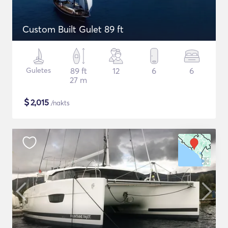
Custom Built Gulet 89 ft
Guletes
89 ft
12
6
6
27 m
$
2,015
/nakts