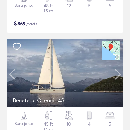
Buru jahta
48 ft
12
5
6
15 m
$
869
/nakts
Beneteau Oceanis 45
Buru jahta
45 ft
10
4
5
14 m