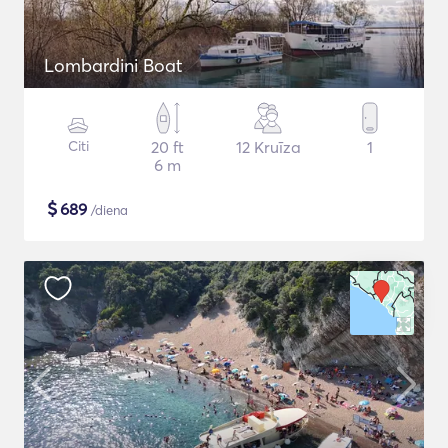
Lombardini Boat
Citi
20 ft
12 Kruīza
1
6 m
$
689
/diena