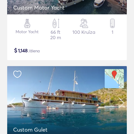
Custom Motor Yacht
Motor Yacht
66 ft
100 Kruīza
1
20 m
$
1,148
/diena
Custom Gulet