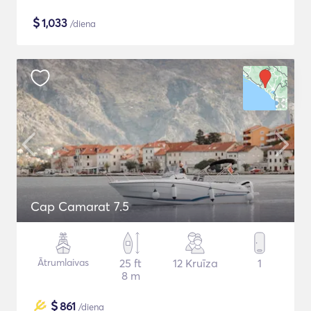
$
1,033
/diena
Cap Camarat 7.5
Ātrumlaivas
25 ft
12 Kruīza
1
8 m
$
861
/diena