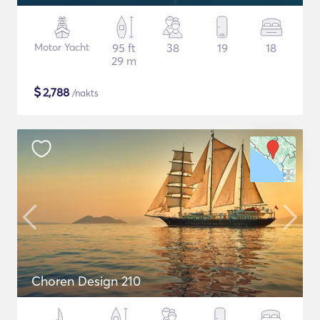
Motor Yacht
95 ft
38
19
18
29 m
$
2,788
/nakts
Choren Design 210