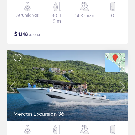
Ātrumlaivas
30 ft
14 Kruīza
0
9 m
$
1,148
/diena
Mercan Excursion 36