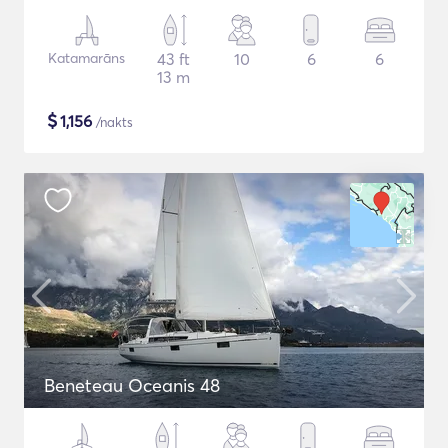
Katamarāns
43 ft
10
6
6
13 m
$
1,156
/nakts
Beneteau Oceanis 48