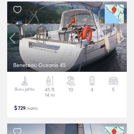
Beneteau Oceanis 45
Buru jahta
45 ft
10
4
5
14 m
$
729
/nakts