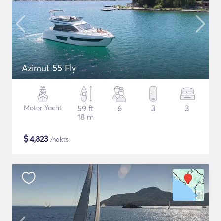
Azimut 55 Fly
Motor Yacht
59 ft
6
3
3
18 m
$
4,823
/nakts