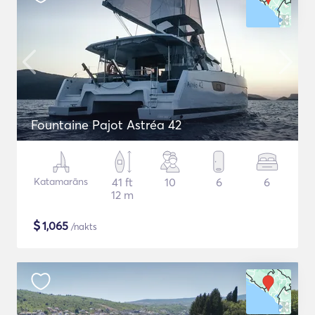
Fountaine Pajot Astréa 42
Katamarāns
41 ft
10
6
6
12 m
$
1,065
/nakts