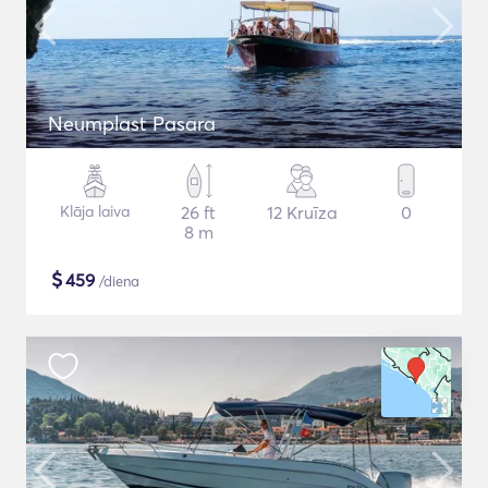
Neumplast Pasara
Klāja laiva
26 ft
12 Kruīza
0
8 m
$
459
/diena