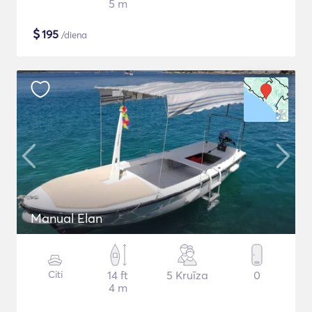
5 m
$
195
/diena
Manual Elan
Citi
14 ft
5 Kruīza
0
4 m