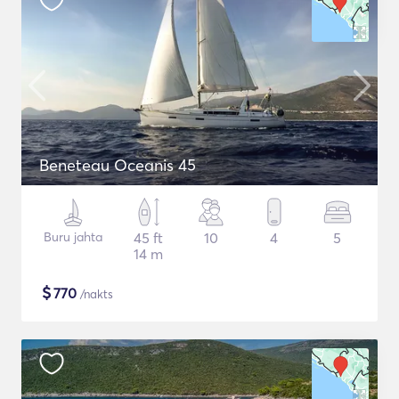
Beneteau Oceanis 45
Buru jahta
45 ft
10
4
5
14 m
$
770
/nakts