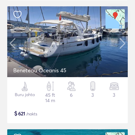
Beneteau Oceanis 45
Buru jahta
45 ft
6
3
3
14 m
$
621
/nakts