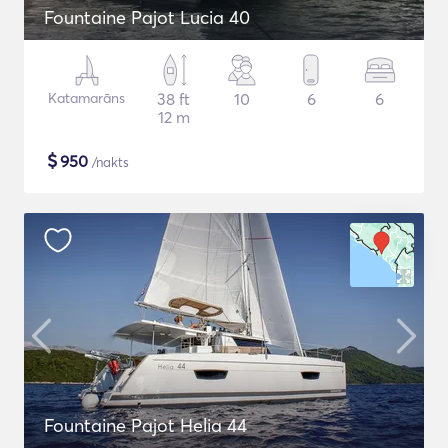
Fountaine Pajot Lucia 40
Katamarāns
38 ft
10
6
6
12 m
$
950
/nakts
Fountaine Pajot Helia 44