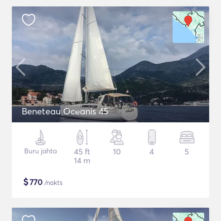
Beneteau Oceanis 45
Buru jahta
45 ft
10
4
5
14 m
$
770
/nakts