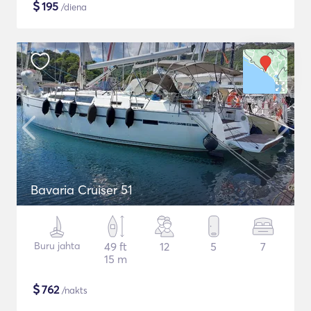
$
195
/diena
Bavaria Cruiser 51
Buru jahta
49 ft
12
5
7
15 m
$
762
/nakts