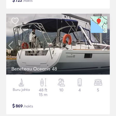
$
723
/nakts
Beneteau Oceanis 48
Buru jahta
48 ft
10
4
5
15 m
$
869
/nakts