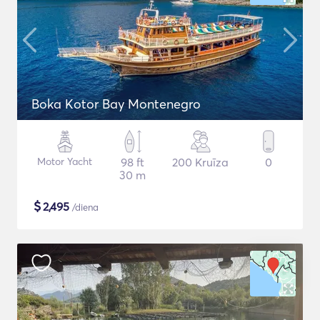
Boka Kotor Bay Montenegro
Motor Yacht
98 ft
200 Kruīza
0
30 m
$
2,495
/diena