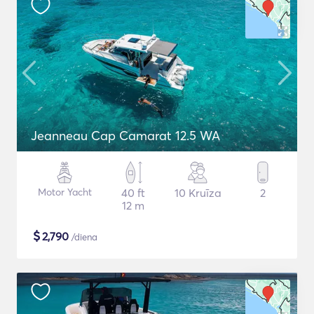
Jeanneau Cap Camarat 12.5 WA
Motor Yacht
40 ft
10 Kruīza
2
12 m
$
2,790
/diena