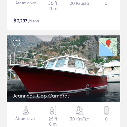
Ātrumlaivas
36 ft
20 Kruīza
0
11 m
$
2,297
/diena
Jeanneau Cap Camarat
Ātrumlaivas
26 ft
30 Kruīza
0
8 m