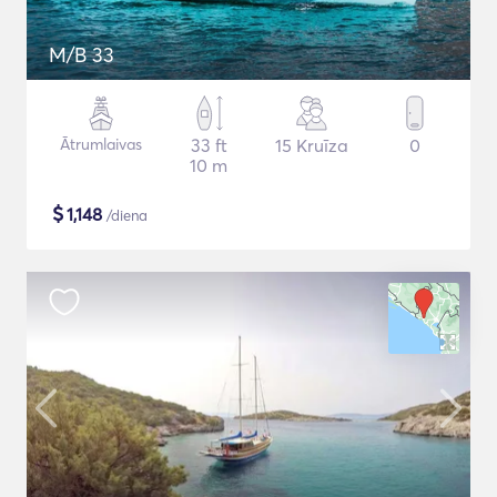
M/B 33
Ātrumlaivas
33 ft
15 Kruīza
0
10 m
$
1,148
/diena