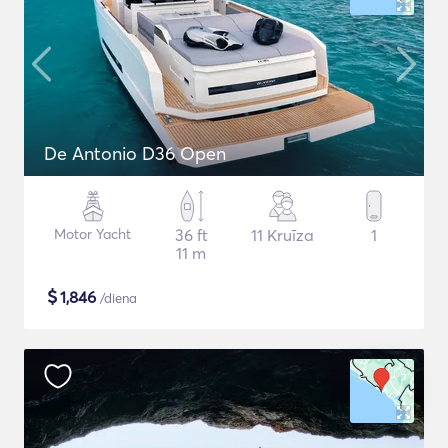
De Antonio D36 Open
Motor Yacht
36 ft
11 Kruīza
1
11 m
$
1,846
/diena