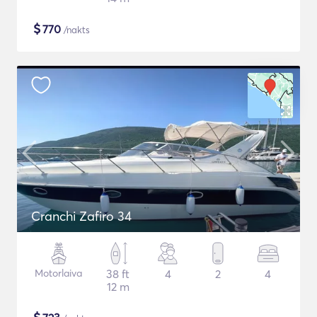
$
770
/nakts
Cranchi Zafiro 34
Motorlaiva
38 ft
4
2
4
12 m