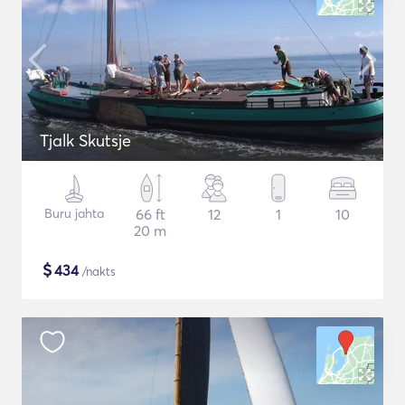
Tjalk Skutsje
Buru jahta
66 ft
12
1
10
20 m
$
434
/nakts