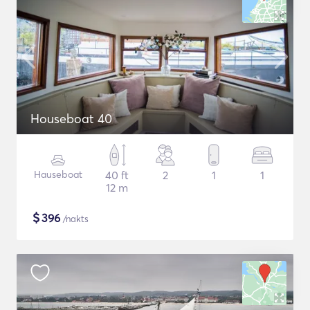
Houseboat 40
Hauseboat
40 ft
2
1
1
12 m
$
396
/nakts