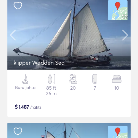
klipper Wadden Sea
Buru jahta
85 ft
20
7
10
26 m
$
1,487
/nakts