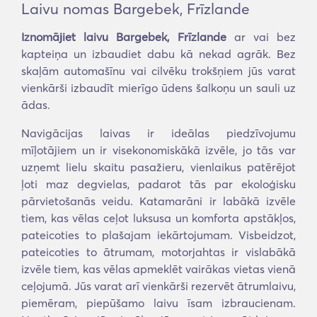
Laivu nomas Bargebek, Frīzlande
Iznomājiet laivu Bargebek, Frīzlande
ar vai bez
kapteiņa un izbaudiet dabu kā nekad agrāk. Bez
skaļām automašīnu vai cilvēku trokšņiem jūs varat
vienkārši izbaudīt mierīgo ūdens šalkoņu un sauli uz
ādas.
Navigācijas laivas ir ideālas piedzīvojumu
mīļotājiem un ir visekonomiskākā izvēle, jo tās var
uzņemt lielu skaitu pasažieru, vienlaikus patērējot
ļoti maz degvielas, padarot tās par ekoloģisku
pārvietošanās veidu. Katamarāni ir labākā izvēle
tiem, kas vēlas ceļot luksusa un komforta apstākļos,
pateicoties to plašajam iekārtojumam. Visbeidzot,
pateicoties to ātrumam, motorjahtas ir vislabākā
izvēle tiem, kas vēlas apmeklēt vairākas vietas vienā
ceļojumā. Jūs varat arī vienkārši rezervēt ātrumlaivu,
piemēram, piepūšamo laivu īsam izbraucienam.