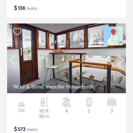
$
138
/nakts
Wad & Sond Vaarder Houseboat
Citi
92 ft
4
2
3
28 m
$
573
/nakts