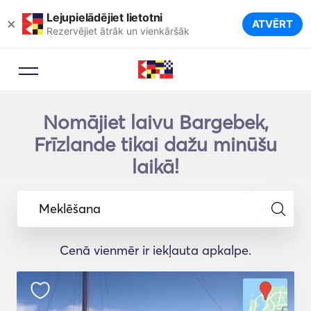
Lejupielādējiet lietotni
×
ATVĒRT
Rezervējiet ātrāk un vienkāršāk
Nomājiet laivu Bargebek,
Frīzlande tikai dažu minūšu
laikā!
Meklēšana
Cenā vienmēr ir iekļauta apkalpe.