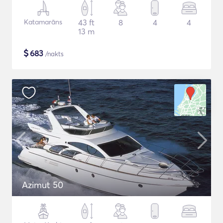
Katamarāns
43 ft
8
4
4
13 m
$
683
/nakts
Azimut 50