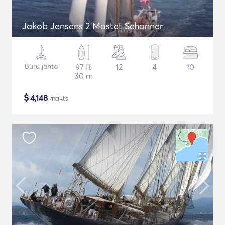
Jakob Jensens 2 Mastet Schonner
Buru jahta
97 ft
12
4
10
30 m
$
4,148
/nakts