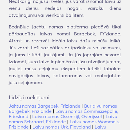
Neatkarīgi no jūsu izvēles, jūs varat iznomāt laivu uz
vienu dienu, nedēļas nogali, vairāku dienu
atvaļinājumu vai vienkārši ballītēm.
BednBlue jachtu nomas platforma piedāvā tikai
pārbaudītas laivas nomai Bargebek, Frīzlande.
Atrast un rezervēt ideālo laivu dažu minūšu laikā.
Jūs varat tieši sazināties ar īpašnieku vai ar mums,
ja jums ir kādi jautājumi. Ja jūs joprojām nevarat
izdomāt, kura laiva ir piemērota jūsu atvaļinājumam,
ļaujiet mūsu ceļojumu ekspertiem ieteikt labākās
navigācijas laivas, katamarānus vai motorjahtas
jūsu ceļojumam.
Līdzīgi meklējumi
Jahtu nomas Bargebek, Frīzlande
|
Burlaivu nomas
Bargebek, Frīzlande
|
Laivu nomas Commissiepolle,
Friesland
|
Laivu nomas Ossenzijl, Overijssel
|
Laivu
nomas Schraard, Frīzlande
|
Laivu nomas Wommels,
Frīzlande
|
Laivu nomas Urk, Flevoland
|
Laivu