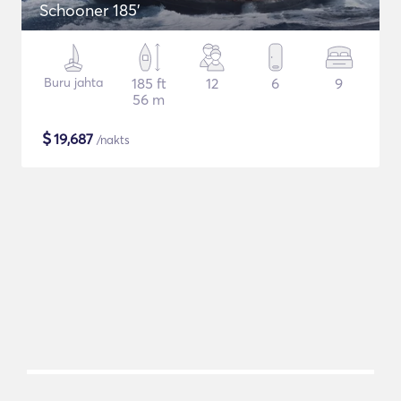
Schooner 185'
Buru jahta
185 ft
12
6
9
56 m
$
19,687
/nakts