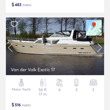
$
483
/nakts
Van der Valk Exotic 17
Motor Yacht
56 ft
6
3
3
17 m
$
516
/nakts