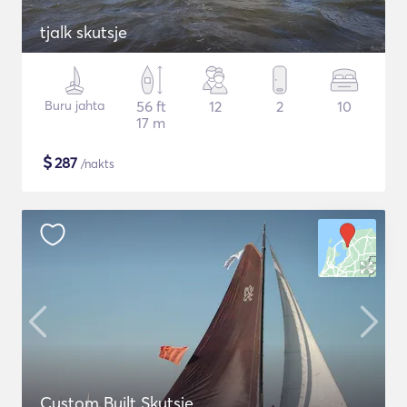
tjalk skutsje
Buru jahta
56 ft
12
2
10
17 m
$
287
/nakts
Custom Built Skutsje