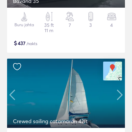
Bavaria 35
Buru jahta
35 ft
7
3
4
11 m
$
437
/nakts
Crewed sailing catamaran 42ft