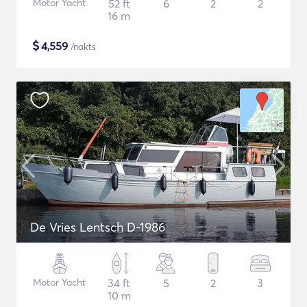
Motor Yacht
52 ft
6
2
2
16 m
$
4,559
/nakts
De Vries Lentsch D-1986
Motor Yacht
34 ft
5
2
3
10 m