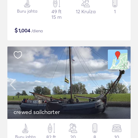
Buru jahta
49 ft
12 Kruīza
1
15 m
$
1,004
/diena
crewed sailcharter
Buru jahta
82 ft
20
8
10