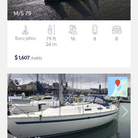
M/S 79
Buru jahta
79 ft
16
8
8
24 m
$
1,607
/nakts