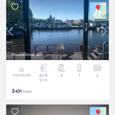
Houseboat 40
Hauseboat
40 ft
4
1
2
12 m
$
631
/nakts