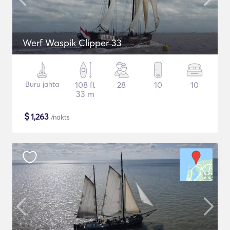
Werf Waspik Clipper 33
Buru jahta
108 ft
28
10
10
33 m
$
1,263
/nakts