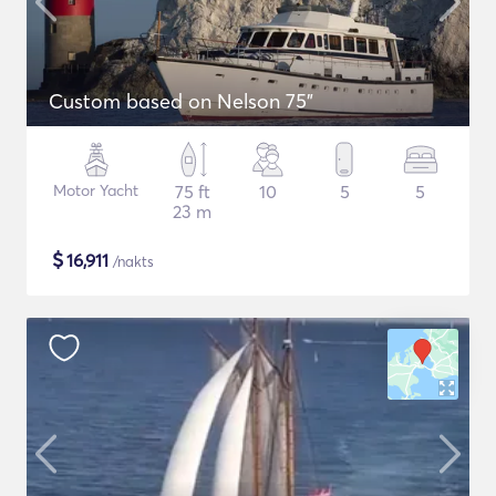
Custom based on Nelson 75"
Motor Yacht
75 ft
10
5
5
23 m
$
16,911
/nakts