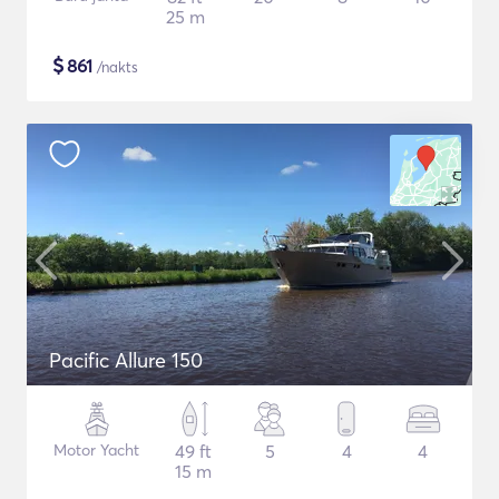
25 m
$
861
/nakts
Pacific Allure 150
Motor Yacht
49 ft
5
4
4
15 m