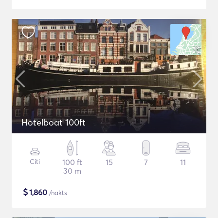
Hotelboat 100ft
Citi
100 ft
15
7
11
30 m
$
1,860
/nakts