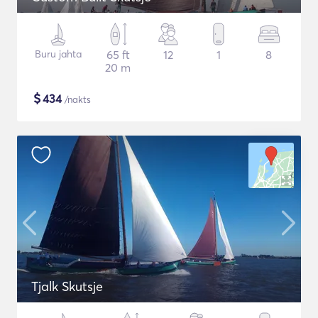
Buru jahta
65 ft
12
1
8
20 m
$
434
/nakts
Tjalk Skutsje