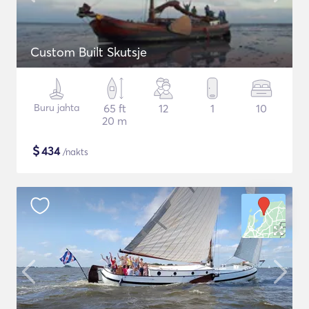
Custom Built Skutsje
Buru jahta
65 ft
12
1
10
20 m
$
434
/nakts