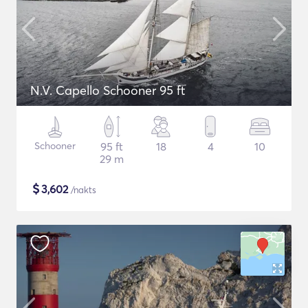
N.V. Capello Schooner 95 ft
Schooner
95 ft
18
4
10
29 m
$
3,602
/nakts