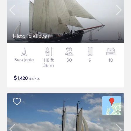
Historic Klipper
Buru jahta
118 ft
30
9
10
36 m
$
1,420
/nakts