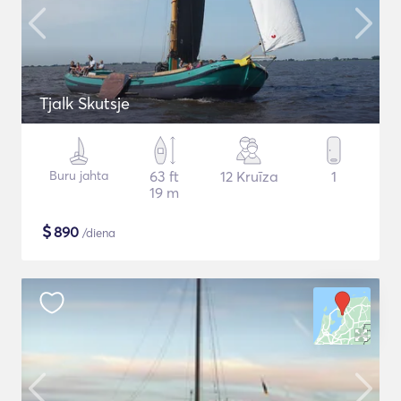
Tjalk Skutsje
Buru jahta
63 ft
12 Kruīza
1
19 m
$
890
/diena