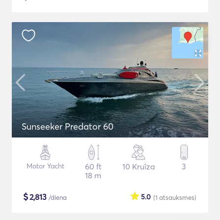
Sunseeker Predator 60
Motor Yacht
60 ft
10 Kruīza
3
18 m
$
2,813
5.0
/diena
(1
atsauksmes
)