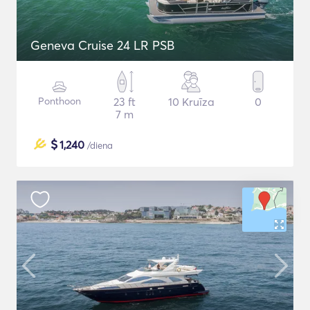
Geneva Cruise 24 LR PSB
Ponthoon
23 ft
10 Kruīza
0
7 m
$
1,240
/diena