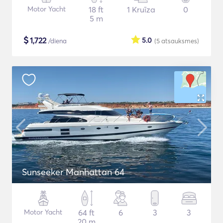
Motor Yacht
18 ft
1 Kruīza
0
5 m
$
1,722
5.0
/diena
(5
atsauksmes
)
Sunseeker Manhattan 64
Motor Yacht
64 ft
6
3
3
20 m