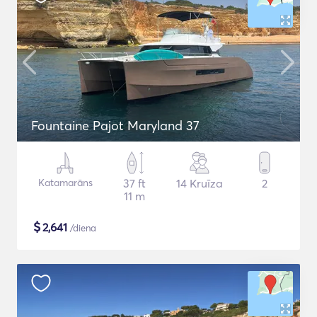
Fountaine Pajot Maryland 37
Katamarāns
37 ft
14 Kruīza
2
11 m
$
2,641
/diena