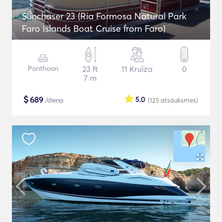
Sunchaser 23 (Ria Formosa Natural Park
Faro Islands Boat Cruise from Faro)
Ponthoon
23 ft
11 Kruīza
0
7 m
$
689
5.0
/diena
(125
atsauksmes
)