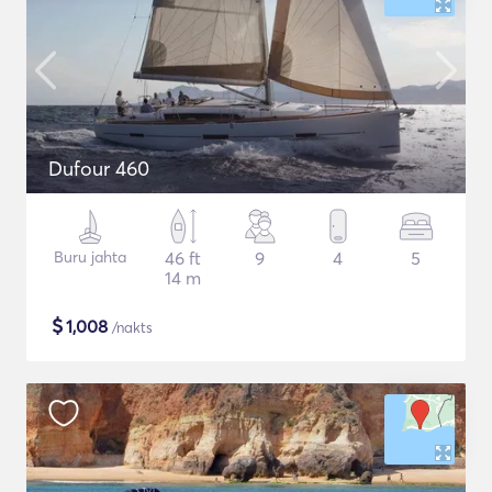
Dufour 460
Buru jahta
46 ft
9
4
5
14 m
$
1,008
/nakts