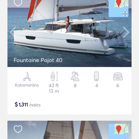
Fountaine Pajot 40
Katamarāns
43 ft
8
4
6
13 m
$
1,311
/nakts