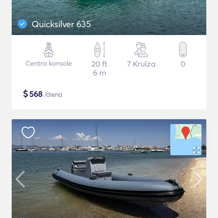
Quicksilver 635
Centra konsole
20 ft
7 Kruīza
0
6 m
$
568
/diena