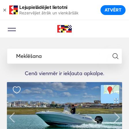
Lejupielādējiet lietotni
×
ATVĒRT
Rezervējiet ātrāk un vienkāršāk
Meklēšana
Cenā vienmēr ir iekļauta apkalpe.