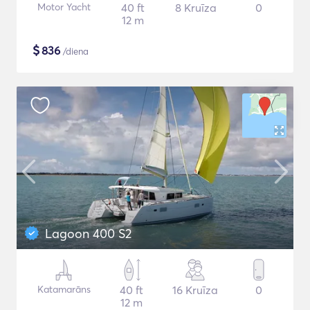
Motor Yacht
40 ft
8 Kruīza
0
12 m
$
836
/diena
Lagoon 400 S2
Katamarāns
40 ft
16 Kruīza
0
12 m