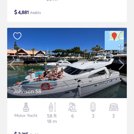
$
4,881
/nakts
Johnson 58
Motor Yacht
58 ft
6
3
3
18 m