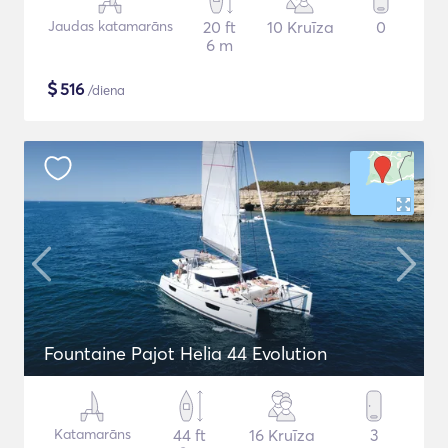
Jaudas katamarāns
20 ft
10 Kruīza
0
6 m
$
516
/diena
Fountaine Pajot Helia 44 Evolution
Katamarāns
44 ft
16 Kruīza
3