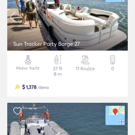
Sun Tracker Party Barge 27
Motor Yacht
27 ft
11 Kruīza
0
8 m
$
1,378
/diena