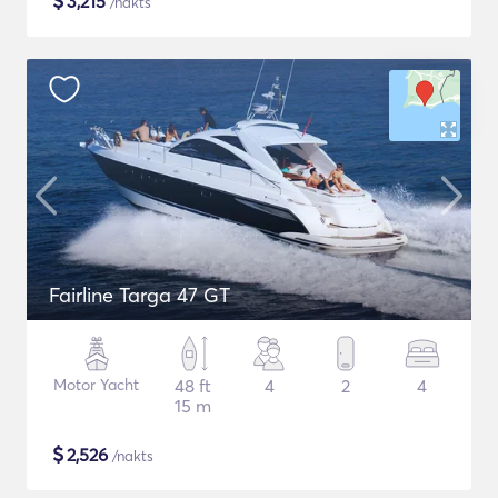
$
3,215
/nakts
Fairline Targa 47 GT
Motor Yacht
48 ft
4
2
4
15 m
$
2,526
/nakts