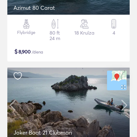
Azimut 80 Carat
Flybridge
80 ft
18 Kruīza
4
24 m
$
8,900
/diena
Joker Boat 21 Clubman