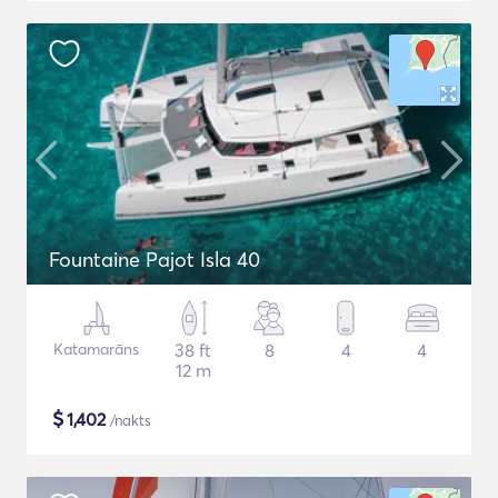
Fountaine Pajot Isla 40
Katamarāns
38 ft
8
4
4
12 m
$
1,402
/nakts