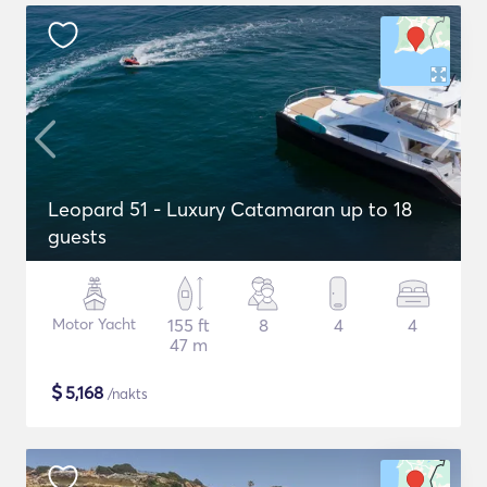
Leopard 51 - Luxury Catamaran up to 18
guests
Motor Yacht
155 ft
8
4
4
47 m
$
5,168
/nakts