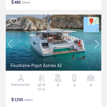
$
482
/diena
Fountaine Pajot Astrea 42
Katamarāns
43 ft
8
4
4
13 m
$
1,705
/nakts