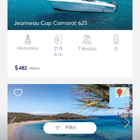
Jeanneau Cap Camarat 625
Motorlaiva
21 ft
7 Kruīza
0
6 m
$
482
/diena
Filtri