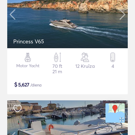
Princess V65
Motor Yacht
70 ft
12 Kruīza
4
21 m
$
5,627
/diena