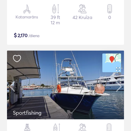
Katamarāns
39 ft
42 Kruīza
0
12 m
$
2,170
/diena
Sportfishing