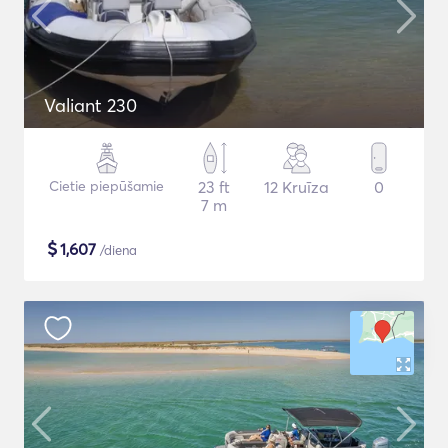
Valiant 230
Cietie piepūšamie
23 ft
12 Kruīza
0
7 m
$
1,607
/diena