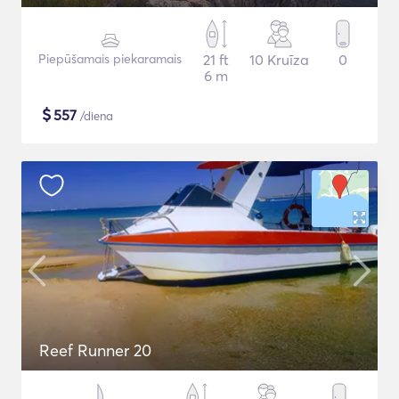
Piepūšamais piekaramais
21 ft
10 Kruīza
0
6 m
$
557
/diena
Reef Runner 20