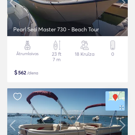
Pearl Sea Master 730 - Beach Tour
Ātrumlaivas
23 ft
18 Kruīza
0
7 m
$
562
/diena