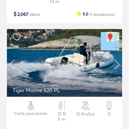
13 m
$
2,067
5.0
/diena
(1
atsauksmes
)
Tiger Marine 620 PL
Cietie piepūšamie
21 ft
12 Kruīza
0
6 m