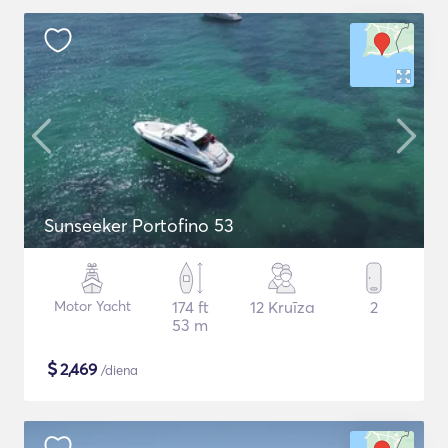
Sunseeker Portofino 53
Motor Yacht
174 ft
12 Kruīza
2
53 m
$
2,469
/diena