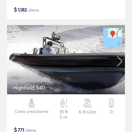
$
1,182
/diena
Highfield 540
Cietie piepūšamie
18 ft
6 Kruīza
0
5 m
$
771
/diena