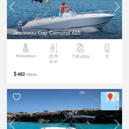
Jeanneau Cap Camarat 635
Motorlaiva
21 ft
7 Kruīza
0
6 m
$
482
/diena