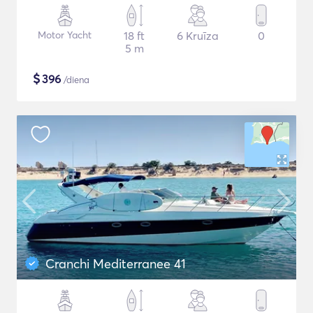
Motor Yacht
18 ft
6 Kruīza
0
5 m
$
396
/diena
Cranchi Mediterranee 41