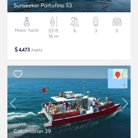
Sunseeker Portofino 53
Motor Yacht
53 ft
6
3
5
16 m
$
4,473
/nakts
Catamaran 39