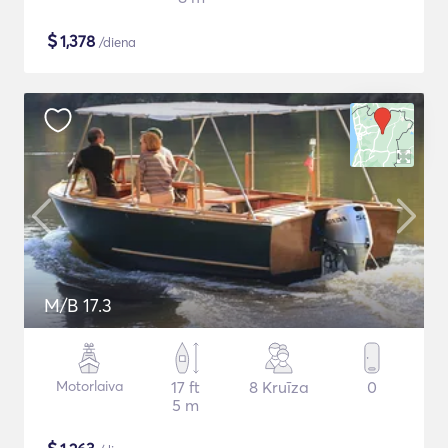
$
1,378
/diena
M/B 17.3
Motorlaiva
17 ft
8 Kruīza
0
5 m