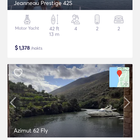
Jeanneau Prestige 42S
Motor Yacht
42 ft
4
2
2
13 m
$
1,378
/nakts
Azimut 62 Fly