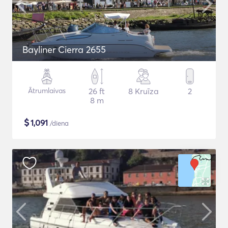
Bayliner Cierra 2655
Ātrumlaivas
26 ft
8 Kruīza
2
8 m
$
1,091
/diena