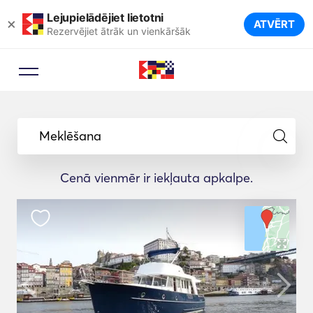
Lejupielādējiet lietotni
×
ATVĒRT
Rezervējiet ātrāk un vienkāršāk
Meklēšana
Cenā vienmēr ir iekļauta apkalpe.