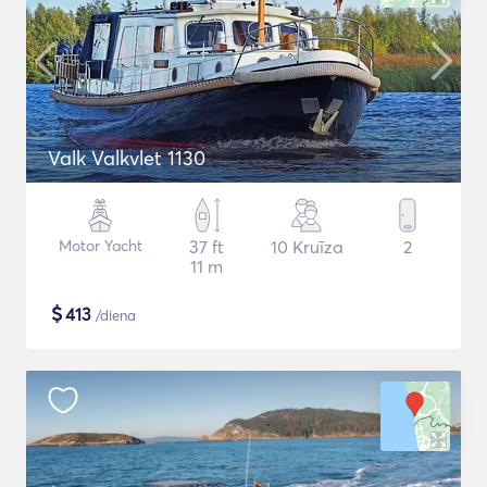
Valk Valkvlet 1130
Motor Yacht
37 ft
10 Kruīza
2
11 m
$
413
/diena