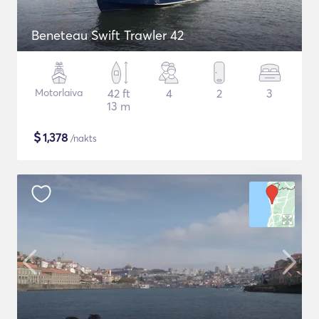
Beneteau Swift Trawler 42
Motorlaiva
42 ft
4
2
3
13 m
$
1,378
/nakts