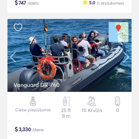
$
747
5.0
/nakts
(1
atsauksmes
)
Vanguard DR-760
Cietie piepūšamie
25 ft
10 Kruīza
0
8 m
$
3,330
/diena