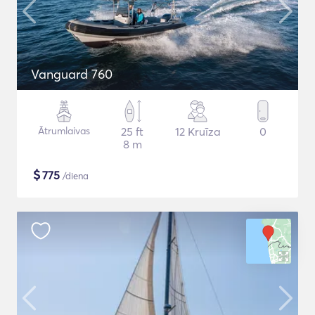
Vanguard 760
Ātrumlaivas
25 ft
12 Kruīza
0
8 m
$
775
/diena