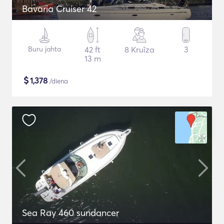
Bavaria Cruiser 42
Buru jahta
42 ft
8 Kruīza
3
13 m
$
1,378
/diena
Sea Ray 460 sundancer