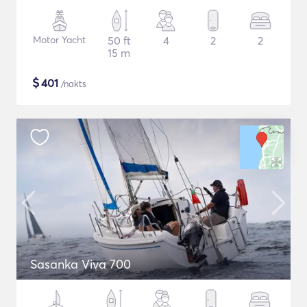
Motor Yacht
50 ft
4
2
2
15 m
$
401
/nakts
Sasanka Viva 700