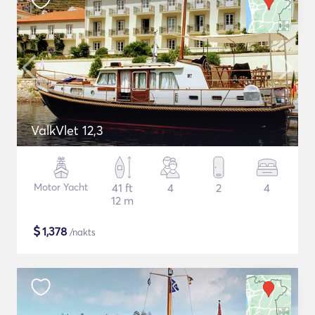
ValkVlet 12,3
Motor Yacht
41 ft
4
2
4
12 m
$
1,378
/nakts