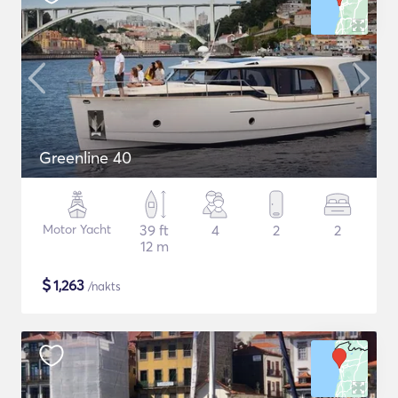
Greenline 40
Motor Yacht
39 ft
4
2
2
12 m
$
1,263
/nakts