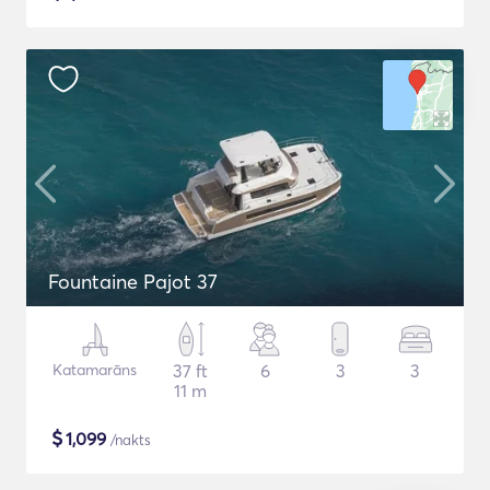
Fountaine Pajot 37
Katamarāns
37 ft
6
3
3
11 m
$
1,099
/nakts