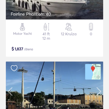
Fairline Phantom 40
Motor Yacht
41 ft
12 Kruīza
0
12 m
$
1,837
/diena