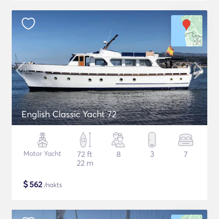
English Classic Yacht 72
Motor Yacht
72 ft
8
3
7
22 m
$
562
/nakts