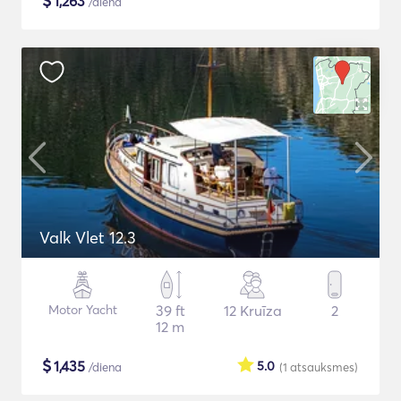
$
1,263
/diena
Valk Vlet 12.3
Motor Yacht
39 ft
12 Kruīza
2
12 m
$
1,435
5.0
/diena
(1
atsauksmes
)