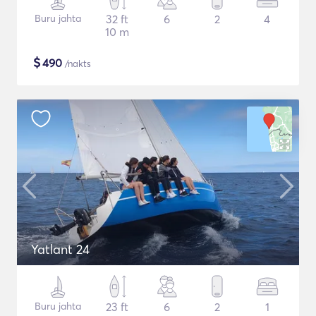
Buru jahta
32 ft
6
2
4
10 m
$
490
/nakts
Yatlant 24
Buru jahta
23 ft
6
2
1