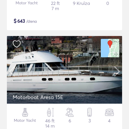
Motor Yacht
22 ft
9 Kruīza
0
7 m
$
643
/diena
Motorboat Aresa 15E
Motor Yacht
46 ft
6
3
4
14 m