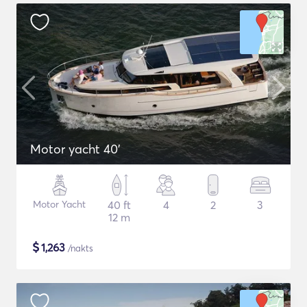
Motor yacht 40'
Motor Yacht
40 ft
4
2
3
12 m
$
1,263
/nakts