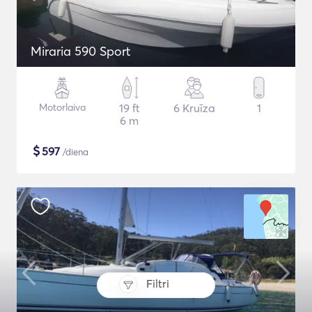
Miraria 590 Sport
Motorlaiva
19 ft
6 Kruīza
1
6 m
$
597
/diena
Filtri