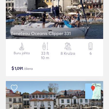
Beneteau Oceanis Clipper 331
Buru jahta
33 ft
8 Kruīza
6
10 m
$
1,091
/diena