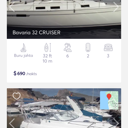
Bavaria 32 CRUISER
Buru jahta
32 ft
6
2
3
10 m
$
690
/nakts