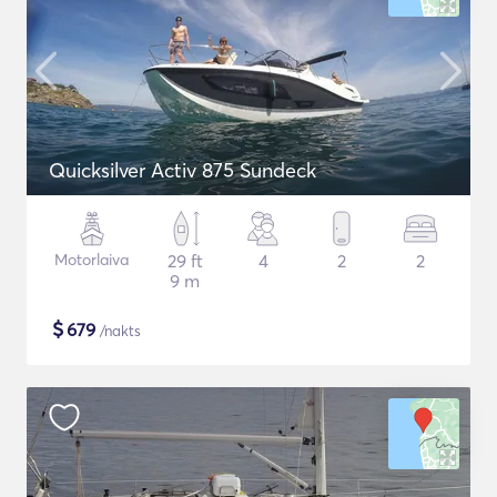
Quicksilver Activ 875 Sundeck
Motorlaiva
29 ft
4
2
2
9 m
$
679
/nakts