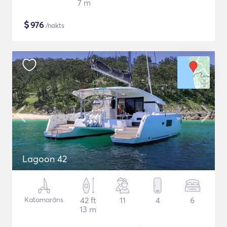
7 m
$
976
/nakts
Lagoon 42
Katamarāns
42 ft
11
4
6
13 m