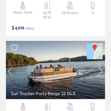
Motor Yacht
62 ft
12 Kruīza
3
19 m
$
4,019
/diena
Sun Tracker Party Barge 22 DLX