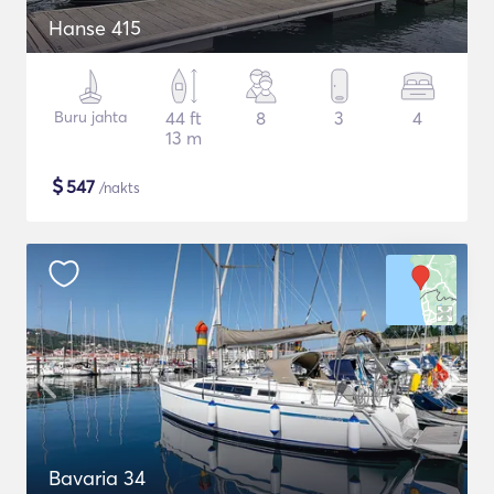
Hanse 415
Buru jahta
44 ft
8
3
4
13 m
$
547
/nakts
Bavaria 34