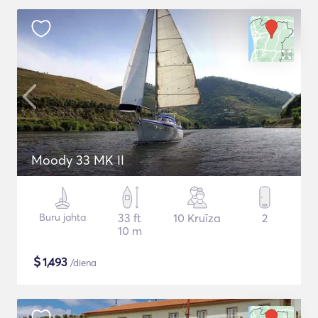
Moody 33 MK II
Buru jahta
33 ft
10 Kruīza
2
10 m
$
1,493
/diena