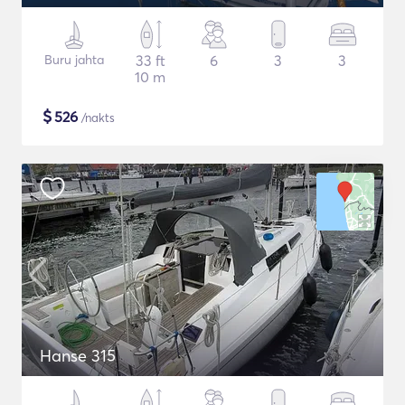
Buru jahta
33 ft
6
3
3
10 m
$
526
/nakts
Hanse 315