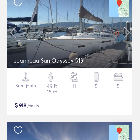
Jeanneau Sun Odyssey 519
Buru jahta
49 ft
11
5
5
15 m
$
918
/nakts