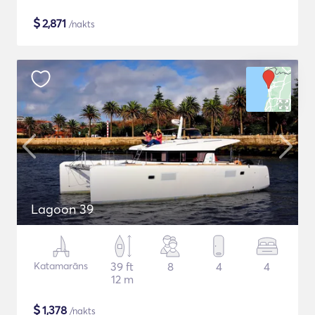
$
2,871
/nakts
Lagoon 39
Katamarāns
39 ft
8
4
4
12 m
$
1,378
/nakts