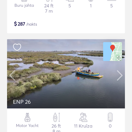
Buru jahta
24 ft
5
1
5
7 m
$
287
/nakts
ENP 26
Motor Yacht
26 ft
11 Kruīza
0
8 m