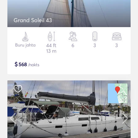
Grand Soleil 43
Buru jahta
44 ft
6
3
3
13 m
$
568
/nakts