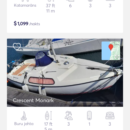
Katamarāns
37 ft
6
3
3
11 m
$
1,099
/nakts
Crescent Monark
Buru jahta
17 ft
3
1
3
5 m