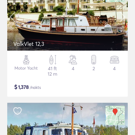
ValkVlet 12,3
Motor Yacht
41 ft
4
2
4
12 m
$
1,378
/nakts