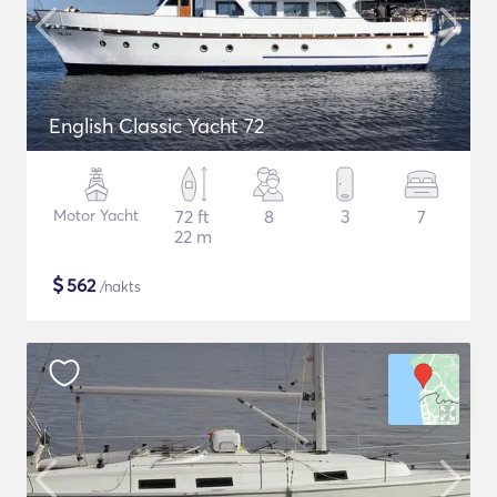
English Classic Yacht 72
Motor Yacht
72 ft
8
3
7
22 m
$
562
/nakts