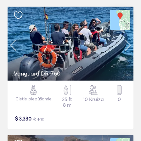
Vanguard DR-760
Cietie piepūšamie
25 ft
10 Kruīza
0
8 m
$
3,330
/diena