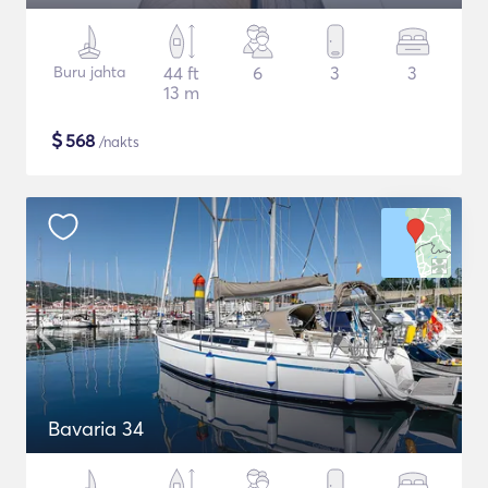
Buru jahta
44 ft
6
3
3
13 m
$
568
/nakts
Bavaria 34