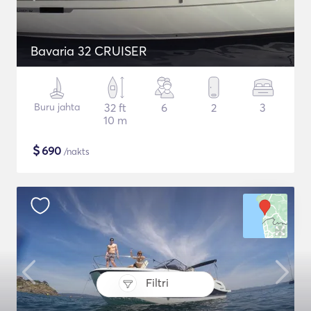
Bavaria 32 CRUISER
Buru jahta
32 ft
6
2
3
10 m
$
690
/nakts
Filtri