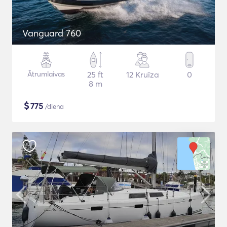
Vanguard 760
Ātrumlaivas
25 ft
12 Kruīza
0
8 m
$
775
/diena