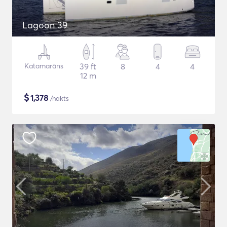
Lagoon 39
Katamarāns
39 ft
8
4
4
12 m
$
1,378
/nakts