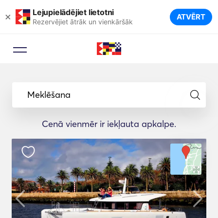
Lejupielādējiet lietotni
×
ATVĒRT
Rezervējiet ātrāk un vienkāršāk
Meklēšana
Cenā vienmēr ir iekļauta apkalpe.