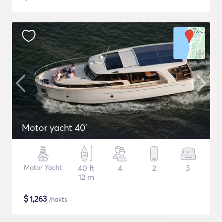
Motor yacht 40'
Motor Yacht
40 ft
4
2
3
12 m
$
1,263
/nakts