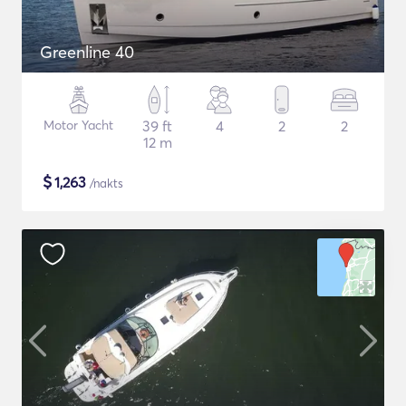
Greenline 40
Motor Yacht
39 ft
4
2
2
12 m
$
1,263
/nakts