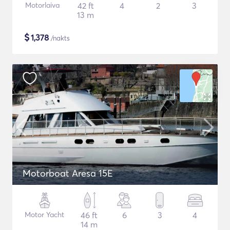
Motorlaiva
42 ft
4
2
3
13 m
$
1,378
/nakts
Motorboat Aresa 15E
Motor Yacht
46 ft
6
3
4
14 m