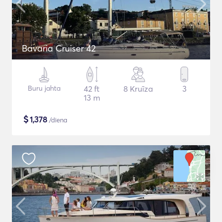
Bavaria Cruiser 42
Buru jahta
42 ft
8 Kruīza
3
13 m
$
1,378
/diena