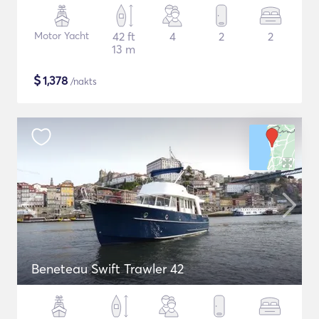
Motor Yacht
42 ft
4
2
2
13 m
$
1,378
/nakts
Beneteau Swift Trawler 42