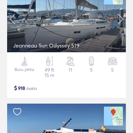
Jeanneau Sun Odyssey 519
Buru jahta
49 ft
11
5
5
15 m
$
918
/nakts