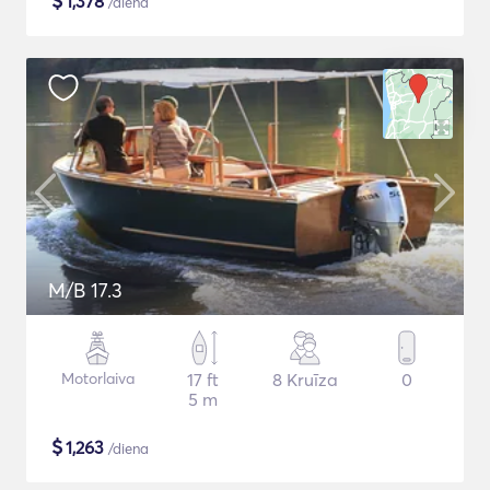
$
1,378
/diena
M/B 17.3
Motorlaiva
17 ft
8 Kruīza
0
5 m
$
1,263
/diena