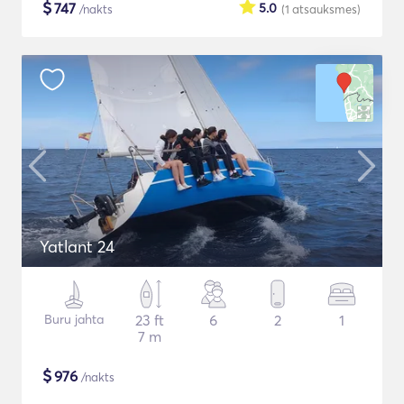
$
747
5.0
/nakts
(1
atsauksmes
)
Yatlant 24
Buru jahta
23 ft
6
2
1
7 m
$
976
/nakts