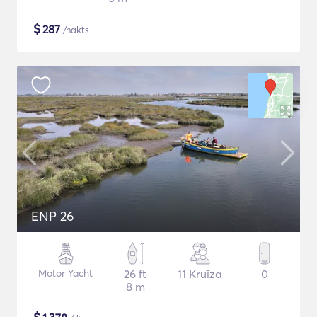
$
287
/nakts
ENP 26
Motor Yacht
26 ft
11 Kruīza
0
8 m