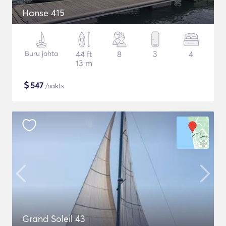
Hanse 415
Buru jahta
44 ft
8
3
4
13 m
$
547
/nakts
Grand Soleil 43