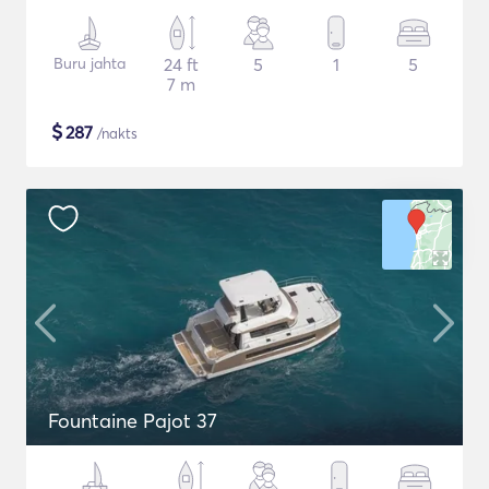
Buru jahta
24 ft
5
1
5
7 m
$
287
/nakts
Fountaine Pajot 37