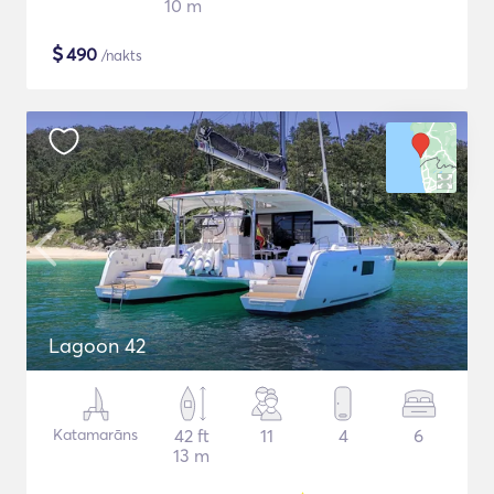
10 m
$
490
/nakts
Lagoon 42
Katamarāns
42 ft
11
4
6
13 m