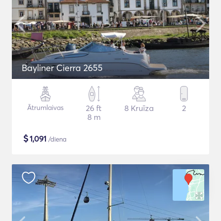
Bayliner Cierra 2655
Ātrumlaivas
26 ft
8 Kruīza
2
8 m
$
1,091
/diena