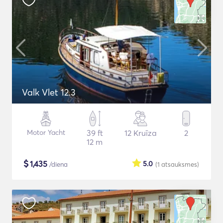
Valk Vlet 12.3
Motor Yacht
39 ft
12 Kruīza
2
12 m
$
1,435
5.0
/diena
(1
atsauksmes
)