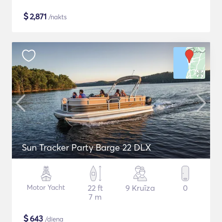
$
2,871
/nakts
Sun Tracker Party Barge 22 DLX
Motor Yacht
22 ft
9 Kruīza
0
7 m
$
643
/diena