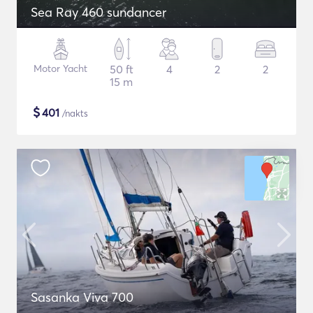
Sea Ray 460 sundancer
Motor Yacht
50 ft
4
2
2
15 m
$
401
/nakts
Sasanka Viva 700