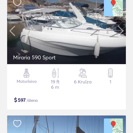
Miraria 590 Sport
Motorlaiva
19 ft
6 Kruīza
1
6 m
$
597
/diena