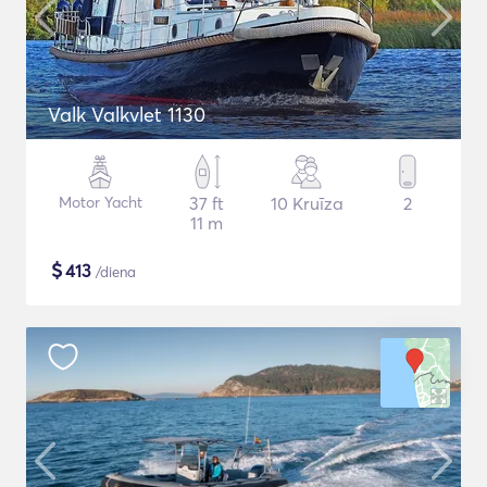
Valk Valkvlet 1130
Motor Yacht
37 ft
10 Kruīza
2
11 m
$
413
/diena