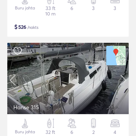
Buru jahta
33 ft
6
3
3
10 m
$
526
/nakts
Hanse 315
Buru jahta
32 ft
6
2
4