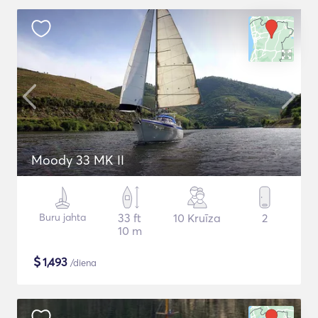
Moody 33 MK II
Buru jahta
33 ft
10 Kruīza
2
10 m
$
1,493
/diena