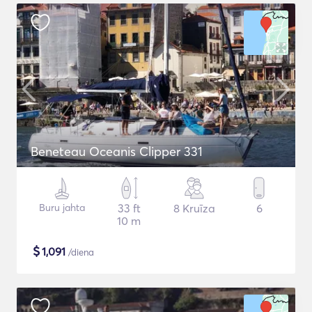
Beneteau Oceanis Clipper 331
Buru jahta
33 ft
8 Kruīza
6
10 m
$
1,091
/diena