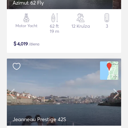
Azimut 62 Fly
Motor Yacht
62 ft
12 Kruīza
3
19 m
$
4,019
/diena
Jeanneau Prestige 42S