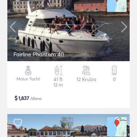
Fairline Phantom 40
Motor Yacht
41 ft
12 Kruīza
0
12 m
$
1,837
/diena