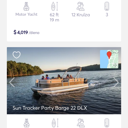
Motor Yacht
62 ft
12 Kruīza
3
19 m
$
4,019
/diena
Sun Tracker Party Barge 22 DLX