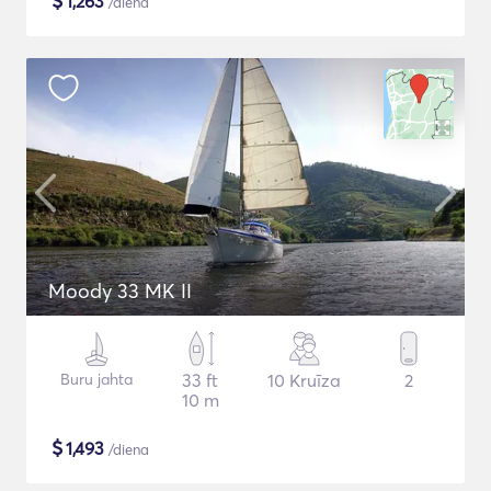
$
1,263
/diena
Moody 33 MK II
Buru jahta
33 ft
10 Kruīza
2
10 m
$
1,493
/diena