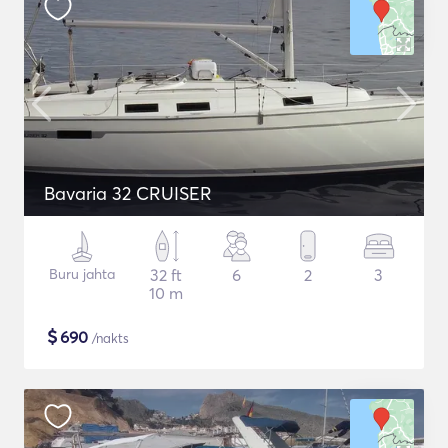
Bavaria 32 CRUISER
Buru jahta
32 ft
6
2
3
10 m
$
690
/nakts