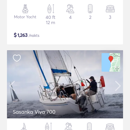
Motor Yacht
40 ft
4
2
3
12 m
$
1,263
/nakts
Sasanka Viva 700