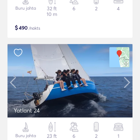
Buru jahta
32 ft
6
2
4
10 m
$
490
/nakts
Yatlant 24
Buru jahta
23 ft
6
2
1