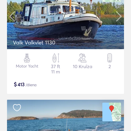
Valk Valkvlet 1130
Motor Yacht
37 ft
10 Kruīza
2
11 m
$
413
/diena