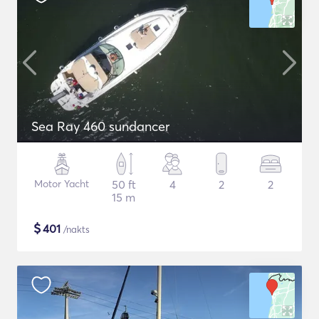
Sea Ray 460 sundancer
Motor Yacht
50 ft
4
2
2
15 m
$
401
/nakts