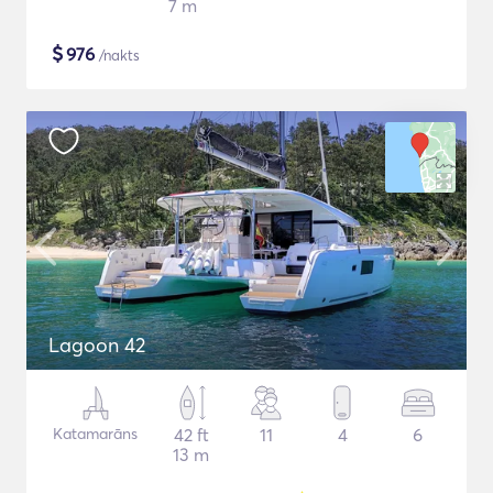
7 m
$
976
/nakts
Lagoon 42
Katamarāns
42 ft
11
4
6
13 m