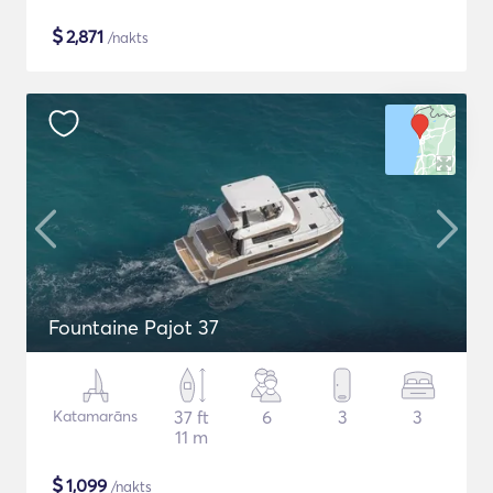
$
2,871
/nakts
Fountaine Pajot 37
Katamarāns
37 ft
6
3
3
11 m
$
1,099
/nakts