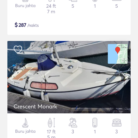
Buru jahta
24 ft
5
1
5
7 m
$
287
/nakts
Crescent Monark
Buru jahta
17 ft
3
1
3
5 m