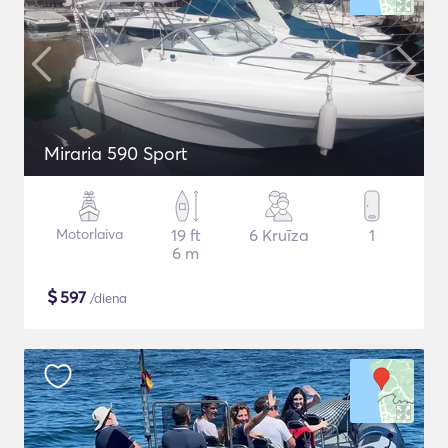
Miraria 590 Sport
Motorlaiva
19 ft
6 Kruīza
1
6 m
$
597
/diena