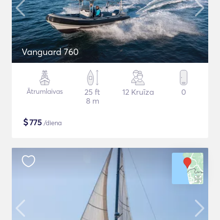
Vanguard 760
Ātrumlaivas
25 ft
12 Kruīza
0
8 m
$
775
/diena