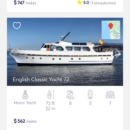
$
747
5.0
/nakts
(1
atsauksmes
)
English Classic Yacht 72
Motor Yacht
72 ft
8
3
7
22 m
$
562
/nakts