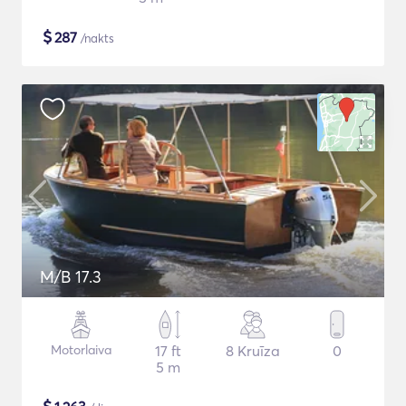
$
287
/nakts
M/B 17.3
Motorlaiva
17 ft
8 Kruīza
0
5 m