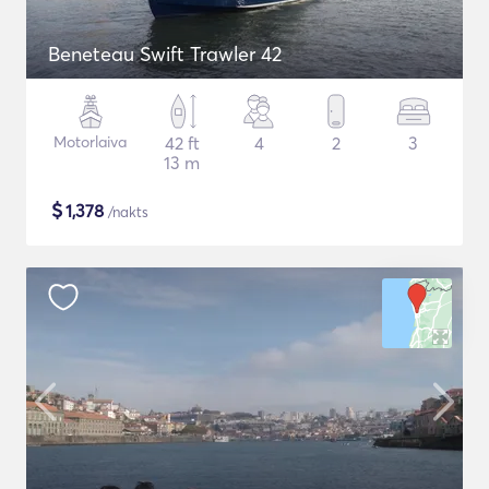
Beneteau Swift Trawler 42
Motorlaiva
42 ft
4
2
3
13 m
$
1,378
/nakts