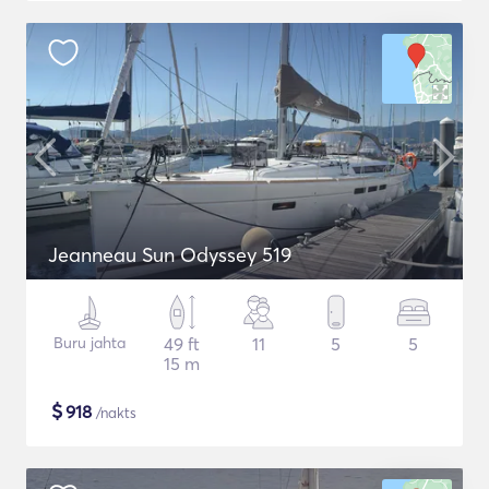
Jeanneau Sun Odyssey 519
Buru jahta
49 ft
11
5
5
15 m
$
918
/nakts