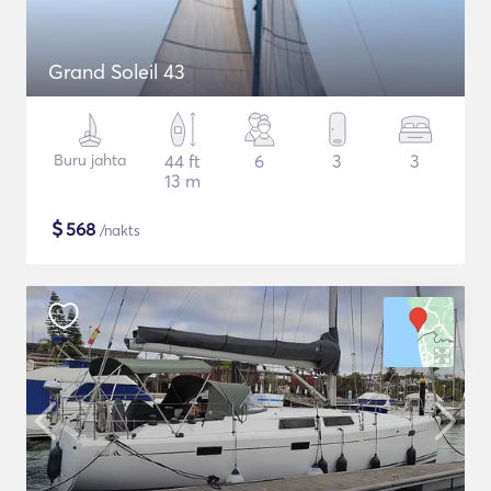
Grand Soleil 43
Buru jahta
44 ft
6
3
3
13 m
$
568
/nakts