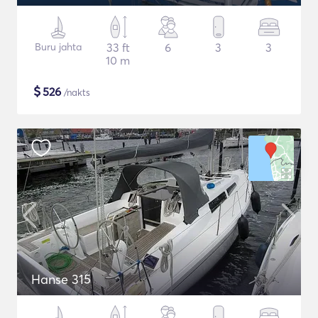
Buru jahta
33 ft
6
3
3
10 m
$
526
/nakts
Hanse 315