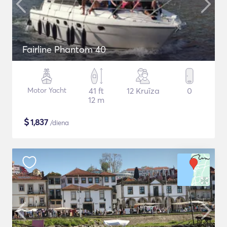
Fairline Phantom 40
Motor Yacht
41 ft
12 Kruīza
0
12 m
$
1,837
/diena