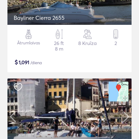
Bayliner Cierra 2655
Ātrumlaivas
26 ft
8 Kruīza
2
8 m
$
1,091
/diena