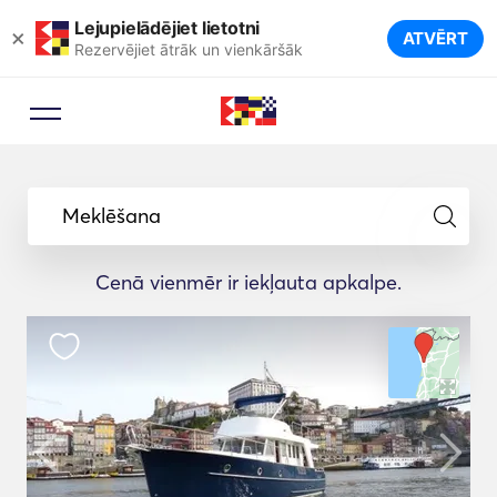
Lejupielādējiet lietotni
×
ATVĒRT
Rezervējiet ātrāk un vienkāršāk
Meklēšana
Cenā vienmēr ir iekļauta apkalpe.