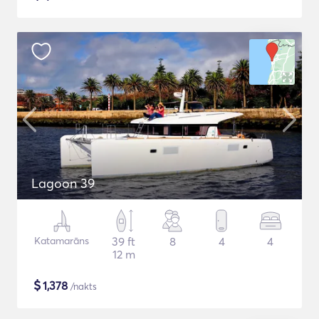
Lagoon 39
Katamarāns
39 ft
8
4
4
12 m
$
1,378
/nakts