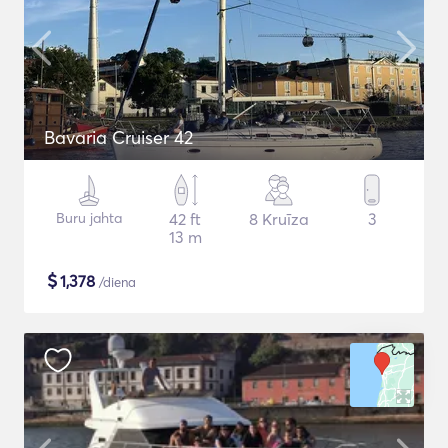
Bavaria Cruiser 42
Buru jahta
42 ft
8 Kruīza
3
13 m
$
1,378
/diena