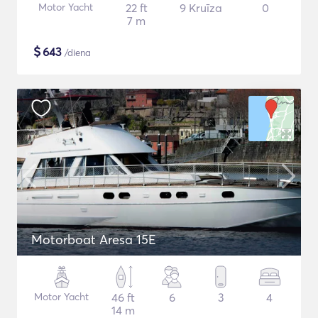
Motor Yacht
22 ft
9 Kruīza
0
7 m
$
643
/diena
Motorboat Aresa 15E
Motor Yacht
46 ft
6
3
4
14 m