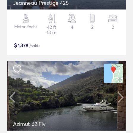
Jeanneau Prestige 42S
Motor Yacht
42 ft
4
2
2
13 m
$
1,378
/nakts
Azimut 62 Fly