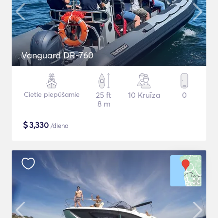
Vanguard DR-760
Cietie piepūšamie
25 ft
10 Kruīza
0
8 m
$
3,330
/diena