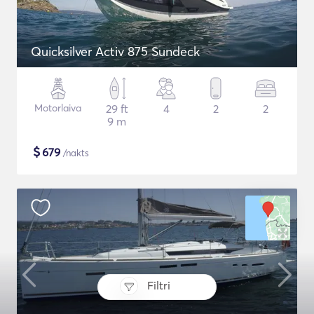
Quicksilver Activ 875 Sundeck
Motorlaiva
29 ft
4
2
2
9 m
$
679
/nakts
Filtri