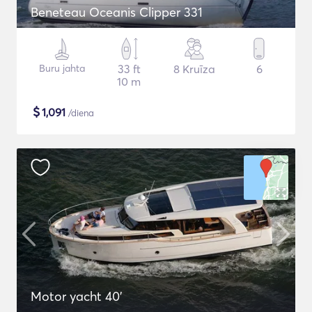
Beneteau Oceanis Clipper 331
Buru jahta
33 ft
8 Kruīza
6
10 m
$
1,091
/diena
Motor yacht 40'