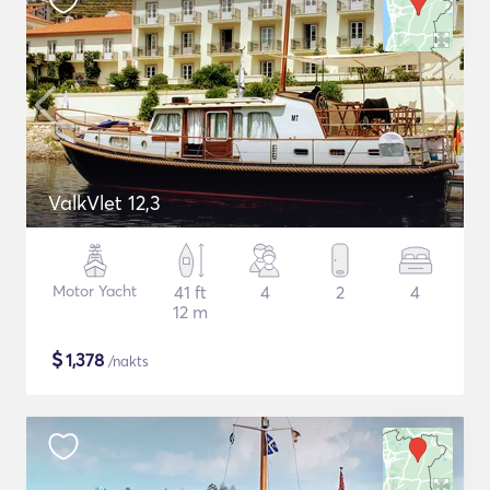
ValkVlet 12,3
Motor Yacht
41 ft
4
2
4
12 m
$
1,378
/nakts