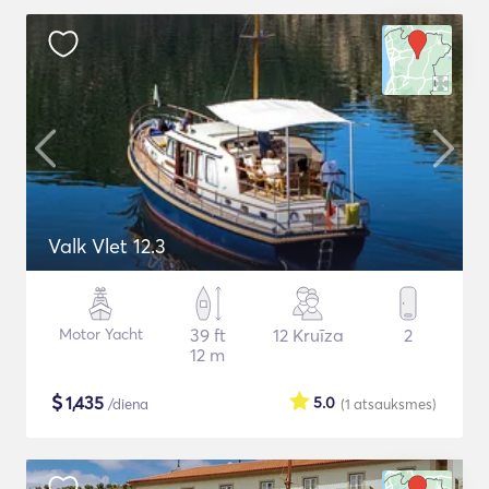
Valk Vlet 12.3
Motor Yacht
39 ft
12 Kruīza
2
12 m
$
1,435
5.0
/diena
(1
atsauksmes
)