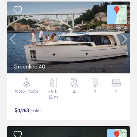
Greenline 40
Motor Yacht
39 ft
4
2
2
12 m
$
1,263
/nakts