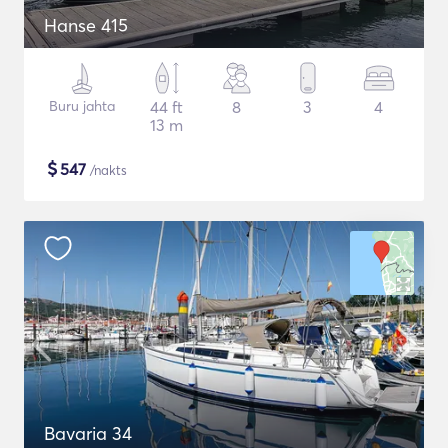
Hanse 415
Buru jahta
44 ft
8
3
4
13 m
$
547
/nakts
Bavaria 34