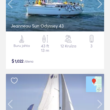
Jeanneau Sun Odyssey 43
Buru jahta
43 ft
12 Kruīza
3
13 m
$
1,022
/diena