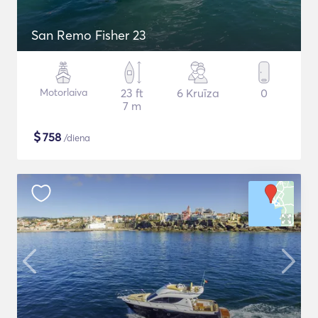
San Remo Fisher 23
Motorlaiva
23 ft
6 Kruīza
0
7 m
$
758
/diena