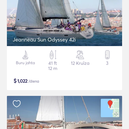
Jeanneau Sun Odyssey 42i
Buru jahta
41 ft
12 Kruīza
3
12 m
$
1,022
/diena