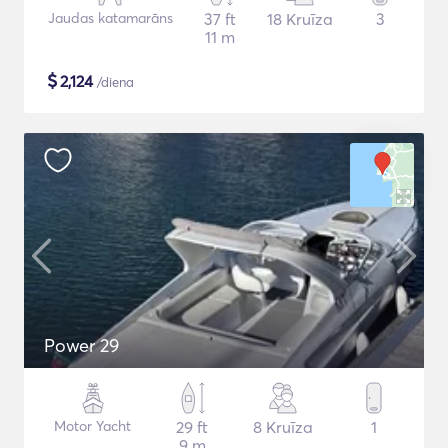
Jaudas katamarāns
37 ft
18 Kruīza
3
11 m
$
2,124
/diena
Power 29
Motor Yacht
29 ft
8 Kruīza
1
9 m