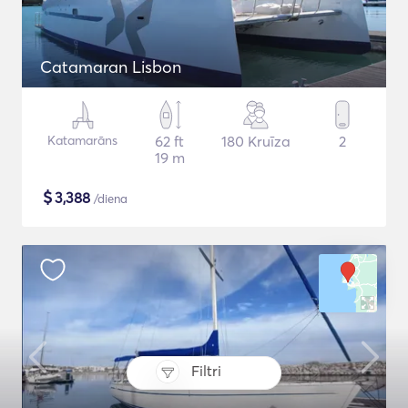
Catamaran Lisbon
Katamarāns
62 ft
180 Kruīza
2
19 m
$
3,388
/diena
Filtri