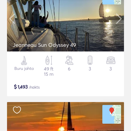
Jeanneau Sun Odyssey 49
Buru jahta
49 ft
6
3
3
15 m
$
1,493
/nakts