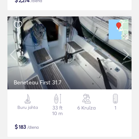
$
2,274
/diena
Beneteau First 31.7
Buru jahta
33 ft
6 Kruīza
1
10 m
$
183
/diena