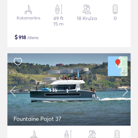
Katamarāns
49 ft
18 Kruīza
0
15 m
$
918
/diena
Fountaine Pajot 37