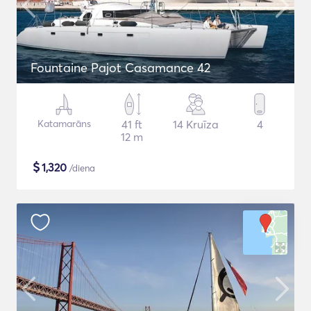
Fountaine Pajot Casamance 42
Katamarāns
41 ft
14 Kruīza
4
12 m
$
1,320
/diena