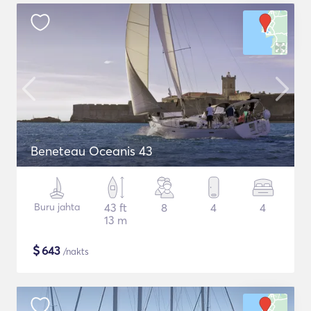
Beneteau Oceanis 43
Buru jahta
43 ft
8
4
4
13 m
$
643
/nakts