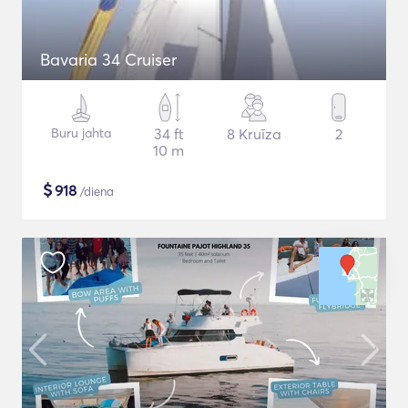
Bavaria 34 Cruiser
Buru jahta
34 ft
8 Kruīza
2
10 m
$
918
/diena