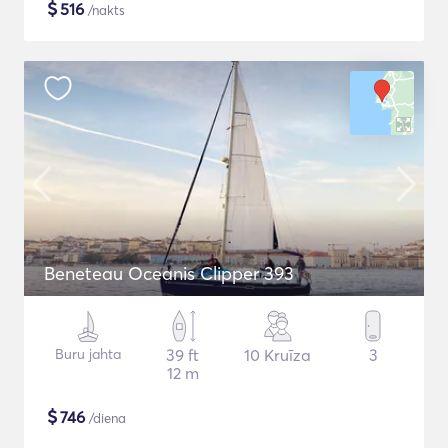
$
516
/nakts
Beneteau Oceanis Clipper 393
Buru jahta
39 ft
10 Kruīza
3
12 m
$
746
/diena