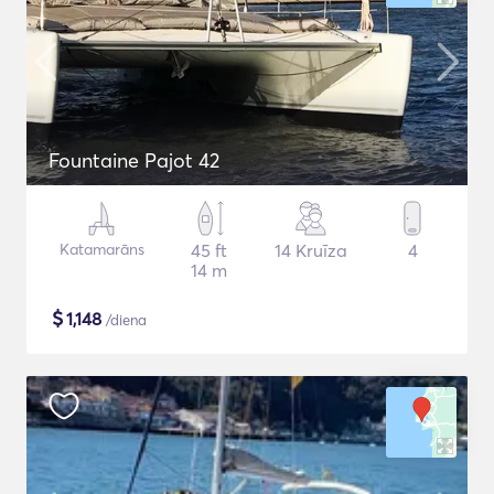
Fountaine Pajot 42
Katamarāns
45 ft
14 Kruīza
4
14 m
$
1,148
/diena