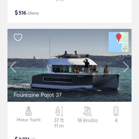
$
516
/diena
Fountaine Pajot 37
Motor Yacht
37 ft
18 Kruīza
4
11 m