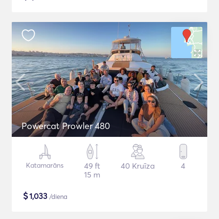
Powercat Prowler 480
Katamarāns
49 ft
40 Kruīza
4
15 m
$
1,033
/diena