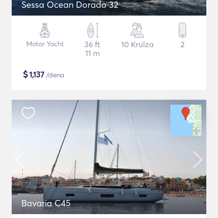
Sessa Ocean Dorado 32
Motor Yacht
36 ft
10 Kruīza
2
11 m
$
1,137
/diena
Bavaria C45