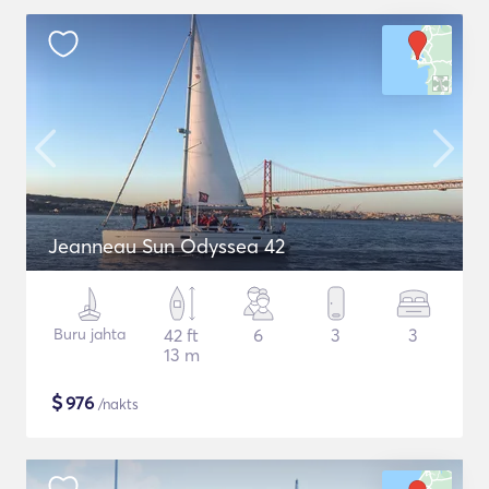
Jeanneau Sun Odyssea 42
Buru jahta
42 ft
6
3
3
13 m
$
976
/nakts