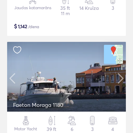
Jaudas katamarāns
35 ft
14 Kruīza
3
11 m
$
1,142
/diena
Faeton Moraga 1180
Motor Yacht
39 ft
6
3
4