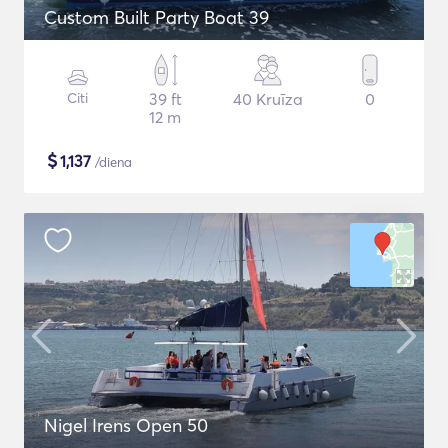
Custom Built Party Boat 39
Citi
39 ft
40 Kruīza
0
12 m
$
1,137
/diena
Nigel Irens Open 50