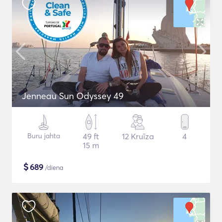
Jenneau Sun Odyssey 49
Buru jahta
49 ft
12 Kruīza
4
15 m
$
689
/diena