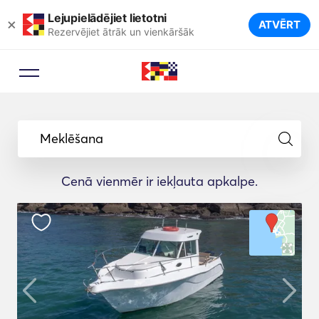
Lejupielādējiet lietotni
×
ATVĒRT
Rezervējiet ātrāk un vienkāršāk
Meklēšana
Cenā vienmēr ir iekļauta apkalpe.