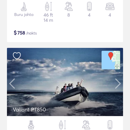
Buru jahta
46 ft
8
4
4
14 m
$
758
/nakts
Valiant PT850