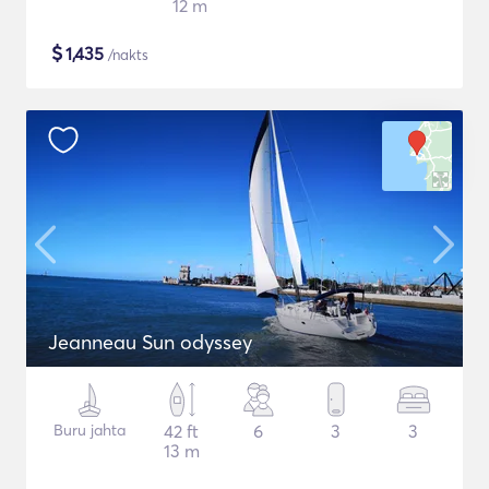
12 m
$
1,435
/nakts
Jeanneau Sun odyssey
Buru jahta
42 ft
6
3
3
13 m