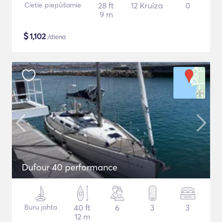
Cietie piepūšamie
28 ft
12 Kruīza
0
9 m
$
1,102
/diena
Dufour 40 performance
Buru jahta
40 ft
6
3
3
12 m