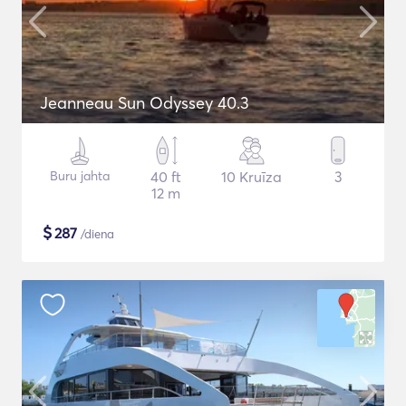
Jeanneau Sun Odyssey 40.3
Buru jahta
40 ft
10 Kruīza
3
12 m
$
287
/diena