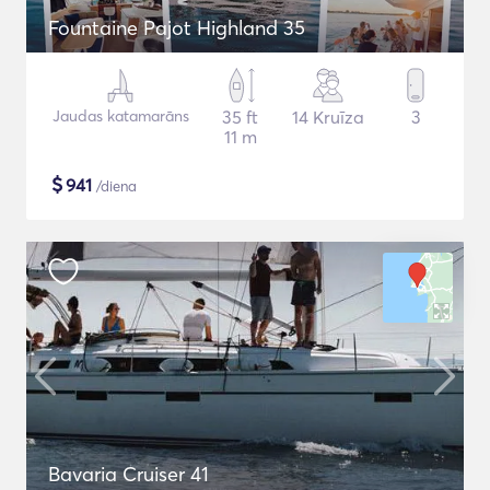
Fountaine Pajot Highland 35
Jaudas katamarāns
35 ft
14 Kruīza
3
11 m
$
941
/diena
Bavaria Cruiser 41