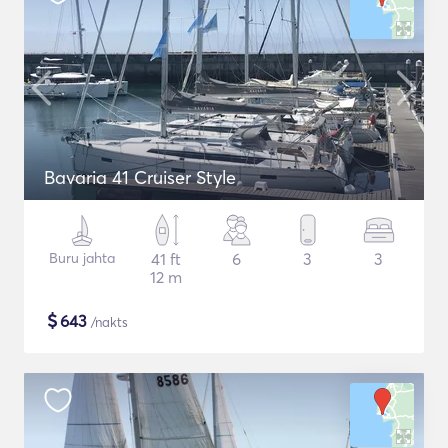
Bavaria 41 Cruiser Style
Buru jahta
41 ft
6
3
3
12 m
$
643
/nakts