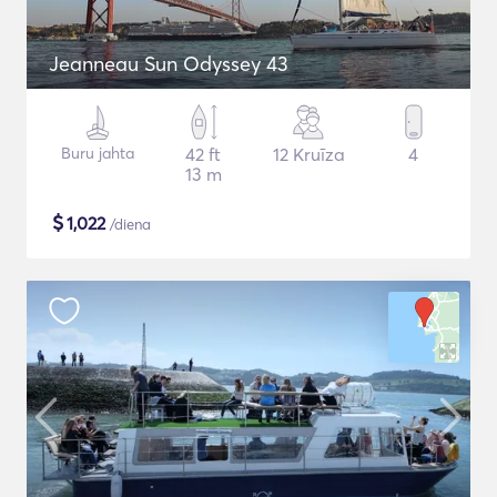
Jeanneau Sun Odyssey 43
Buru jahta
42 ft
12 Kruīza
4
13 m
$
1,022
/diena