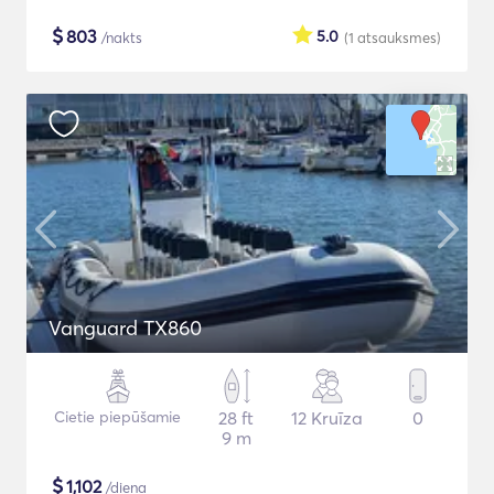
$
803
5.0
/nakts
(1
atsauksmes
)
Vanguard TX860
Cietie piepūšamie
28 ft
12 Kruīza
0
9 m
$
1,102
/diena