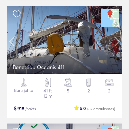
Beneteau Oceanis 411
Buru jahta
41 ft
5
2
2
12 m
$
918
5.0
/nakts
(82
atsauksmes
)