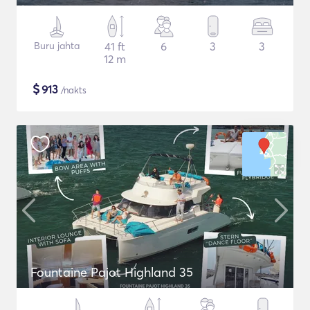
Buru jahta
41 ft
6
3
3
12 m
$
913
/nakts
Fountaine Pajot Highland 35