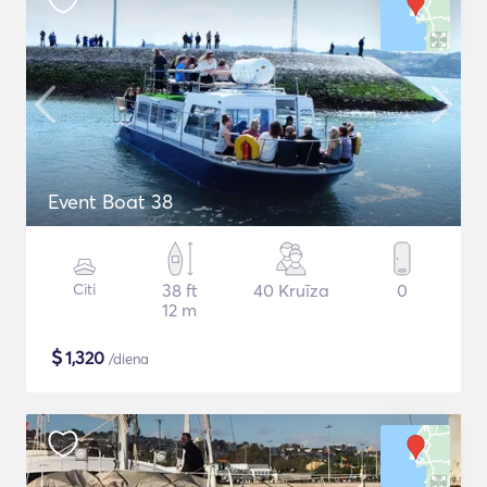
Event Boat 38
Citi
38 ft
40 Kruīza
0
12 m
$
1,320
/diena