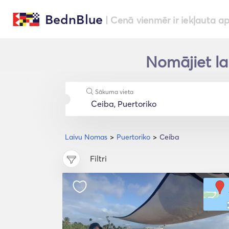
BednBlue
| Cenā vienmēr ir iekļauta a
Nomājiet lai
Sākuma vieta
Laivu Nomas
Puertoriko
Ceiba
Filtri