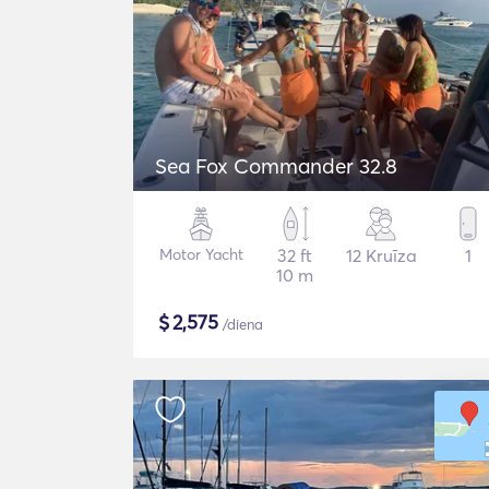
Sea Fox Commander 32.8
Motor Yacht
32 ft
12 Kruīza
1
10 m
$
2,575
/diena