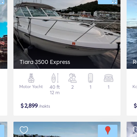
Tiara 3500 Express
R
Motor Yacht
40 ft
2
1
1
K
12 m
$
2,899
/nakts