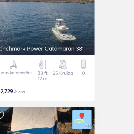
enchmark Power Catamaran 38'
udas katamarāns
38 ft
25 Kruīza
0
12 m
$
2,729
/diena