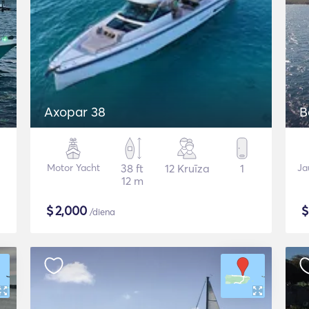
Axopar 38
B
Motor Yacht
38 ft
12 Kruīza
1
Ja
12 m
$
2,000
/diena