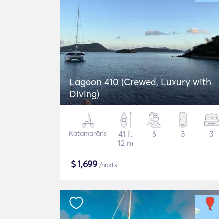
Lagoon 410 (Crewed, Luxury with
Diving)
Katamarāns
41 ft
6
3
3
12 m
$
1,699
/nakts