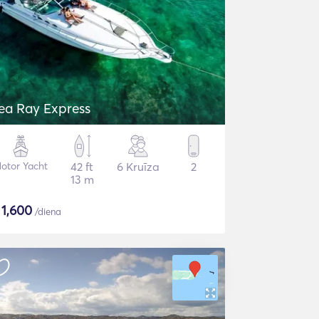
ea Ray Express
otor Yacht
42 ft
6 Kruīza
2
13 m
$
1,600
/diena