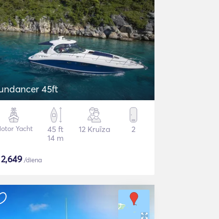
undancer 45ft
otor Yacht
45 ft
12 Kruīza
2
14 m
$
2,649
/diena