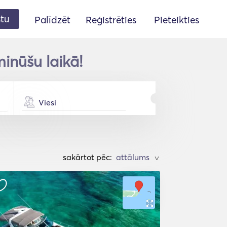
stu
Palīdzēt
Reģistrēties
Pieteikties
minūšu laikā!
Viesi
sakārtot pēc:
>