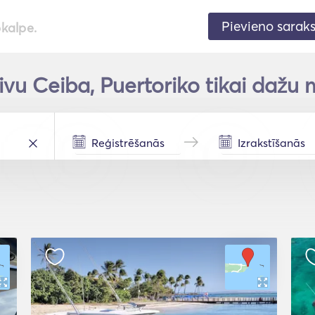
Pievieno sarak
pkalpe.
vu Ceiba, Puertoriko tikai dažu 