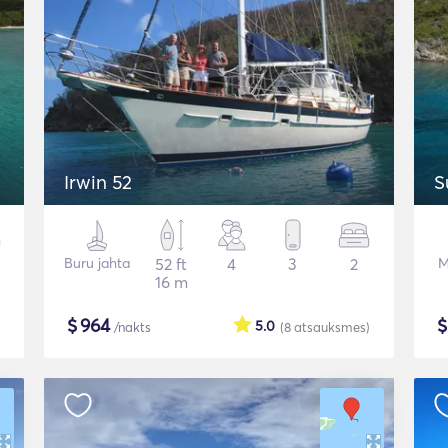
Irwin 52
S
Buru jahta
52 ft
4
3
2
M
16 m
$
964
5.0
/nakts
(8
atsauksmes
)