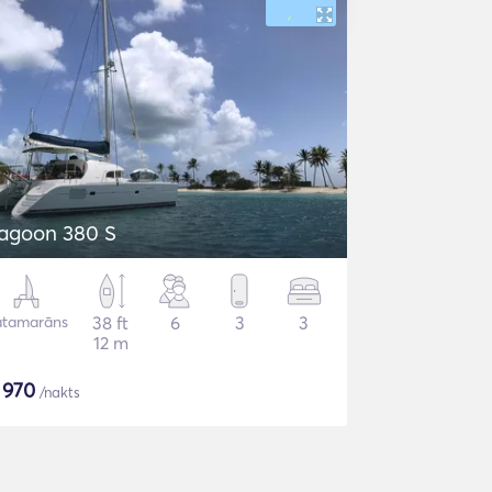
agoon 380 S
atamarāns
38 ft
6
3
3
12 m
$
970
/nakts