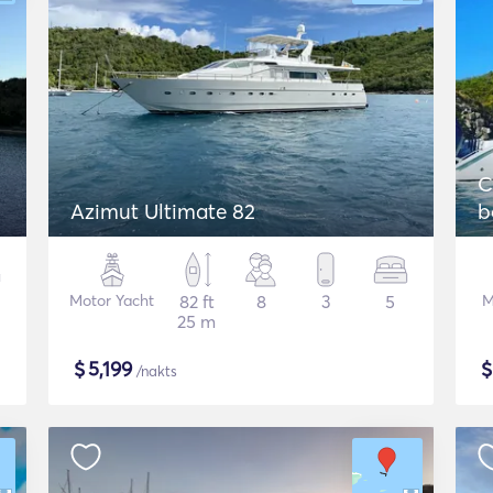
C
Azimut Ultimate 82
b
Motor Yacht
82 ft
8
3
5
M
25 m
$
5,199
/nakts