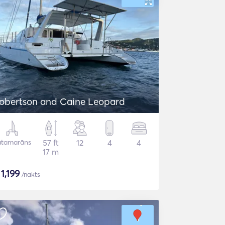
obertson and Caine Leopard
atamarāns
57 ft
12
4
4
17 m
$
1,199
/nakts