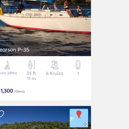
earson P-35
uru jahta
35 ft
6 Kruīza
1
11 m
$
1,300
/diena