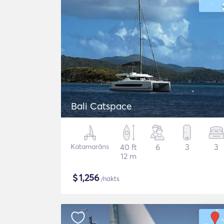
Bali Catspace
Katamarāns
40 ft
6
3
3
12 m
$
1,256
/nakts