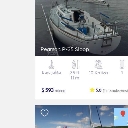
Pearson P-35 Sloop
Buru jahta
35 ft
10 Kruīza
1
11 m
$
593
5.0
/diena
(1
atsauksmes
)