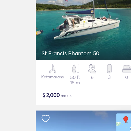
St Francis Phantom 50
Katamarāns
50 ft
6
3
0
15 m
$
2,000
/nakts