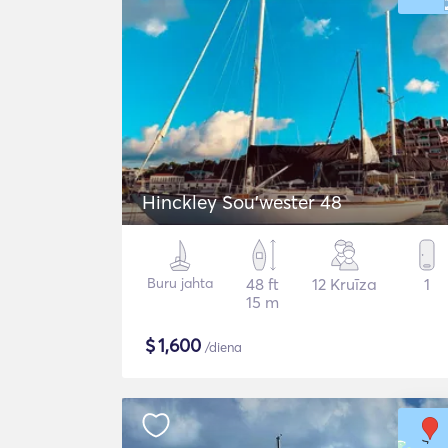
Hinckley Sou’wester 48
Buru jahta
48 ft
12 Kruīza
1
15 m
$
1,600
/diena