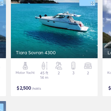
Tiara Sovran 4300
L
Motor Yacht
45 ft
2
3
2
K
14 m
$
2,500
/nakts