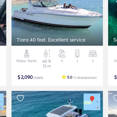
Tiara 40 feet. Excellent service
S
Motor Yacht
40 ft
1
1
1
M
12 m
$
2,090
5.0
/nakts
(1
atsauksmes
)