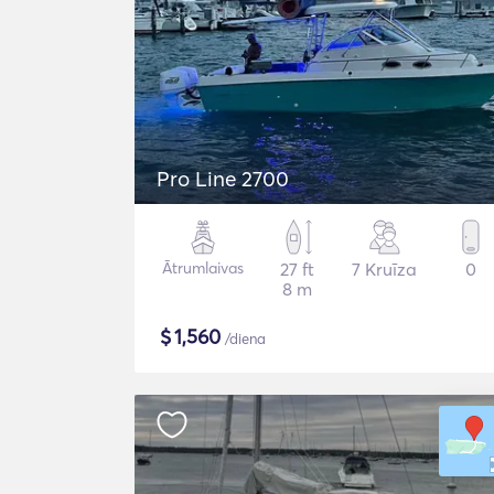
Pro Line 2700
Ātrumlaivas
27 ft
7 Kruīza
0
8 m
$
1,560
/diena