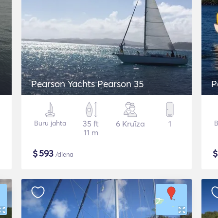
Pearson Yachts Pearson 35
P
Buru jahta
35 ft
6 Kruīza
1
B
11 m
$
593
/diena