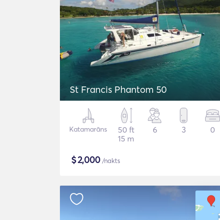
St Francis Phantom 50
Katamarāns
50 ft
6
3
0
15 m
$
2,000
/nakts