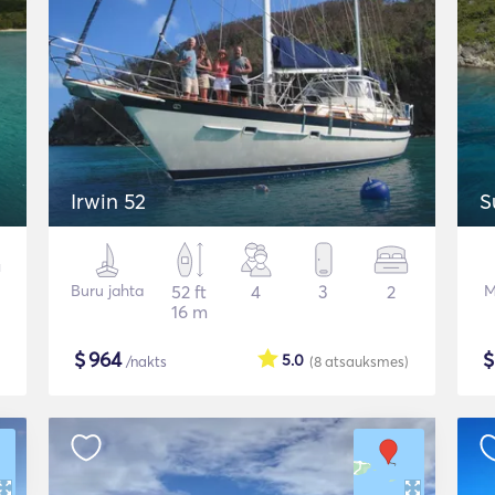
Irwin 52
S
Buru jahta
52 ft
4
3
2
M
16 m
$
964
5.0
/nakts
(8
atsauksmes
)