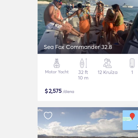
Sea Fox Commander 32.8
Motor Yacht
32 ft
12 Kruīza
1
10 m
$
2,575
/diena