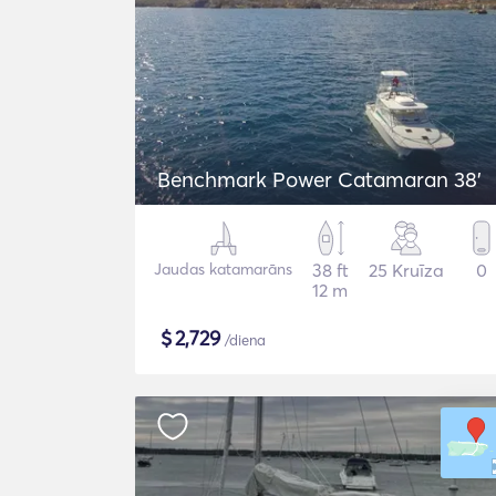
Benchmark Power Catamaran 38'
Jaudas katamarāns
38 ft
25 Kruīza
0
12 m
$
2,729
/diena