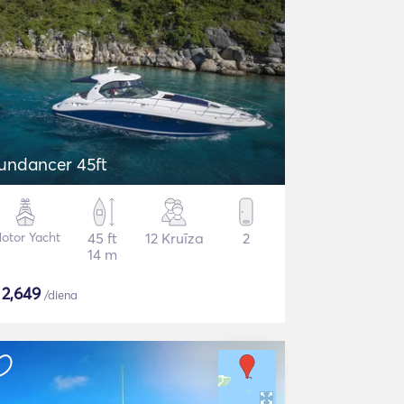
undancer 45ft
otor Yacht
45 ft
12 Kruīza
2
14 m
$
2,649
/diena