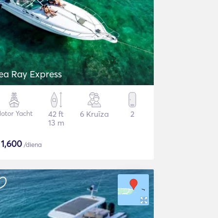
ea Ray Express
otor Yacht
42 ft
6 Kruīza
2
13 m
$
1,600
/diena