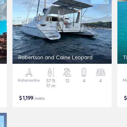
Robertson and Caine Leopard
T
Katamarāns
57 ft
12
4
4
Mo
17 m
$
1,199
/nakts