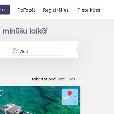
stu
Palīdzēt
Reģistrēties
Pieteikties
 minūšu laikā!
Viesi
sakārtot pēc:
>