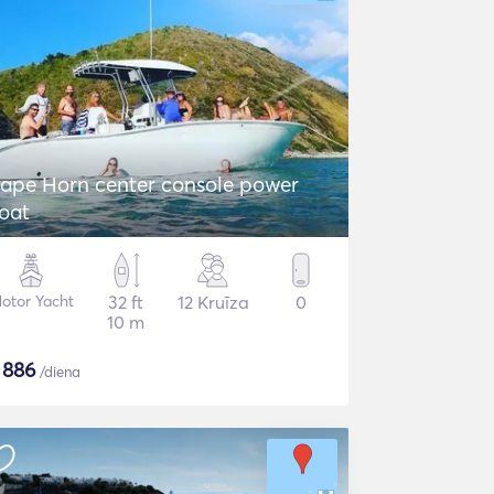
ape Horn center console power
oat
otor Yacht
32 ft
12 Kruīza
0
10 m
$
886
/diena