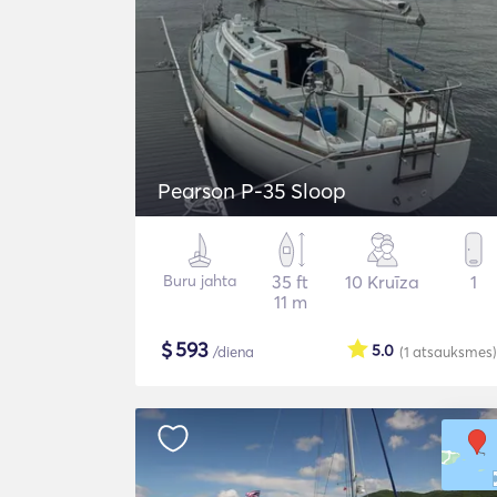
Pearson P-35 Sloop
Buru jahta
35 ft
10 Kruīza
1
11 m
$
593
5.0
/diena
(1
atsauksmes
)