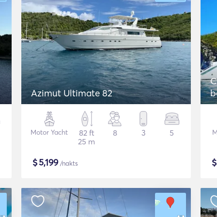
C
Azimut Ultimate 82
b
Motor Yacht
82 ft
8
3
5
M
25 m
$
5,199
/nakts