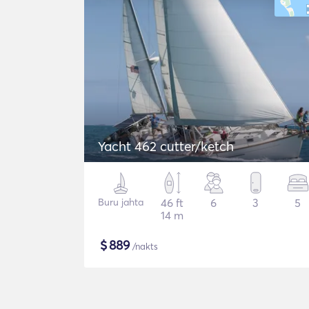
Yacht 462 cutter/ketch
Buru jahta
46 ft
6
3
5
14 m
$
889
/nakts