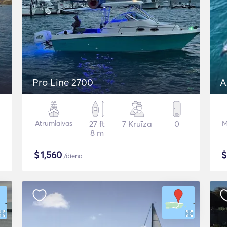
Pro Line 2700
Ātrumlaivas
27 ft
7 Kruīza
0
M
8 m
$
1,560
/diena