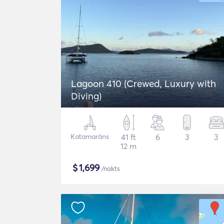
Lagoon 410 (Crewed, Luxury with
Diving)
Katamarāns
41 ft
6
3
3
12 m
$
1,699
/nakts