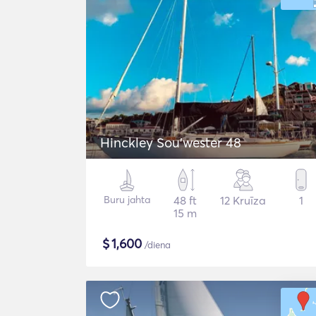
Hinckley Sou’wester 48
Buru jahta
48 ft
12 Kruīza
1
15 m
$
1,600
/diena