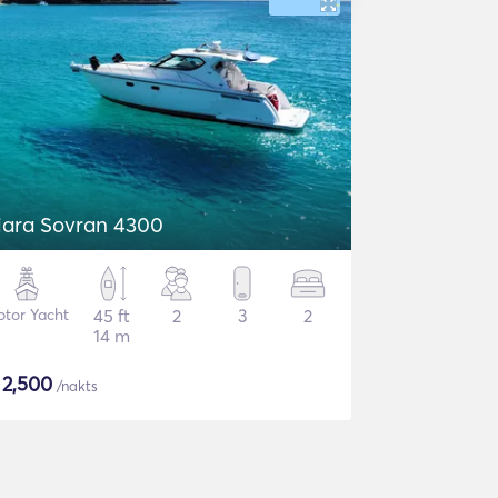
iara Sovran 4300
tor Yacht
45 ft
2
3
2
14 m
$
2,500
/nakts