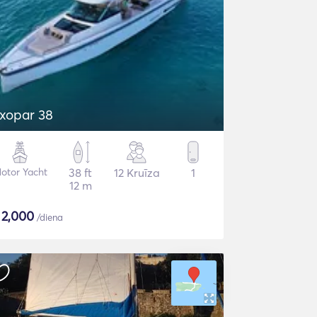
Axopar 38
otor Yacht
38 ft
12 Kruīza
1
12 m
$
2,000
/diena