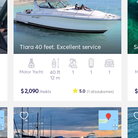
Tiara 40 feet. Excellent service
S
Motor Yacht
40 ft
1
1
1
M
12 m
$
2,090
5.0
/nakts
(1
atsauksmes
)