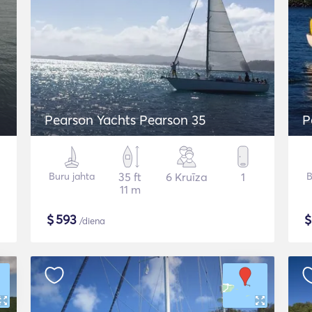
Pearson Yachts Pearson 35
P
Buru jahta
35 ft
6 Kruīza
1
B
11 m
$
593
/diena