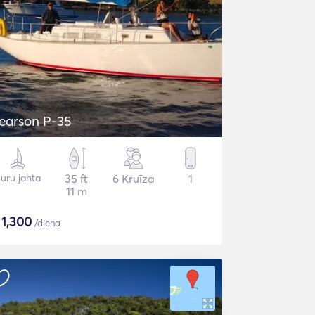
earson P-35
uru jahta
35 ft
6 Kruīza
1
11 m
$
1,300
/diena