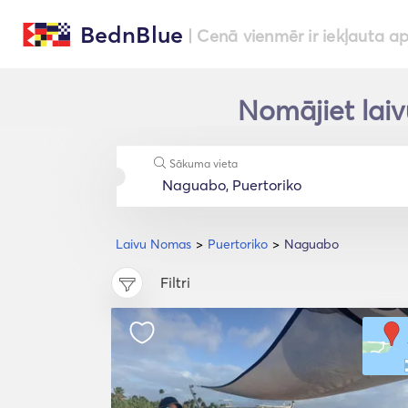
BednBlue
| Cenā vienmēr ir iekļauta a
Nomājiet laiv
Sākuma vieta
Laivu Nomas
Puertoriko
Naguabo
Filtri