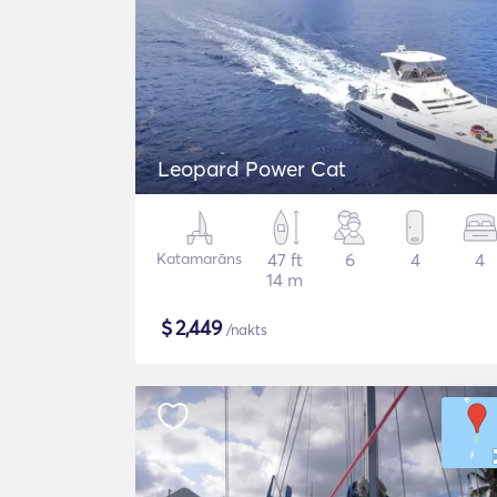
Leopard Power Cat
Katamarāns
47 ft
6
4
4
14 m
$
2,449
/nakts