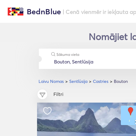
BednBlue
| Cenā vienmēr ir iekļauta a
Nomājiet la
Sākuma vieta
Laivu Nomas
Sentlūsija
Castries
Bouton
Filtri