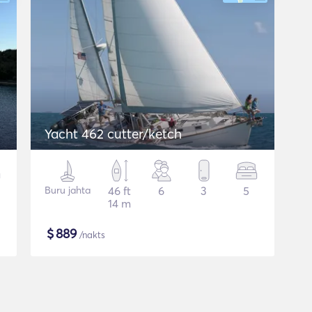
Yacht 462 cutter/ketch
Buru jahta
46 ft
6
3
5
14 m
$
889
/nakts