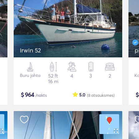
Irwin 52
p
Buru jahta
52 ft
4
3
2
K
16 m
$
964
5.0
/nakts
(8
atsauksmes
)