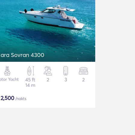
iara Sovran 4300
tor Yacht
45 ft
2
3
2
14 m
$
2,500
/nakts