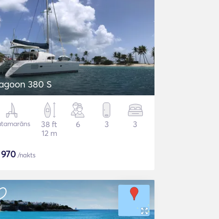
agoon 380 S
atamarāns
38 ft
6
3
3
12 m
$
970
/nakts