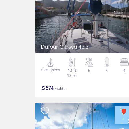
Dufour Gibsea 43.3
Buru jahta
43 ft
6
4
4
13 m
$
574
/nakts