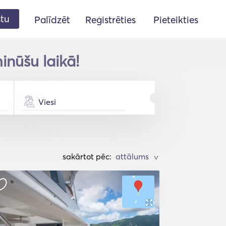
stu
Palīdzēt
Reģistrēties
Pieteikties
inūšu laikā!
Viesi
sakārtot pēc:
>