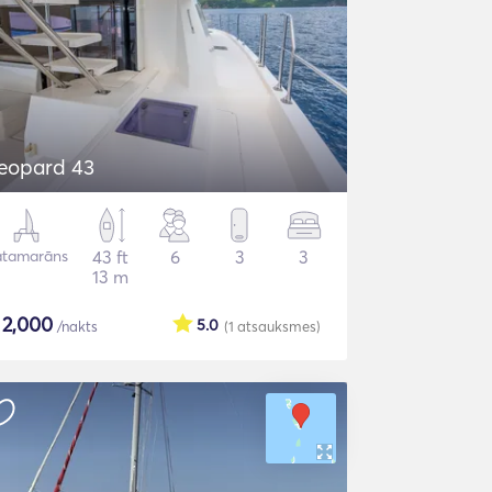
eopard 43
atamarāns
43 ft
6
3
3
13 m
$
2,000
5.0
/nakts
(1
atsauksmes
)