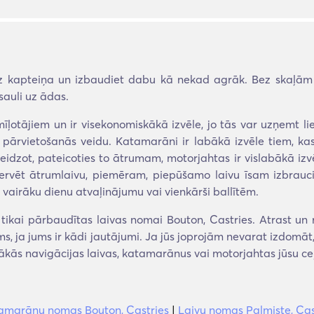
z kapteiņa un izbaudiet dabu kā nekad agrāk. Bez skaļām a
sauli uz ādas.
īļotājiem un ir visekonomiskākā izvēle, jo tās var uzņemt liel
pārvietošanās veidu. Katamarāni ir labākā izvēle tiem, kas
idzot, pateicoties to ātrumam, motorjahtas ir vislabākā izv
zervēt ātrumlaivu, piemēram, piepūšamo laivu īsam izbrauci
 vairāku dienu atvaļinājumu vai vienkārši ballītēm.
kai pārbaudītas laivas nomai Bouton, Castries. Atrast un r
ms, ja jums ir kādi jautājumi. Ja jūs joprojām nevarat izdomā
bākās navigācijas laivas, katamarānus vai motorjahtas jūsu c
amarānu nomas Bouton, Castries
|
Laivu nomas Palmiste, Cas