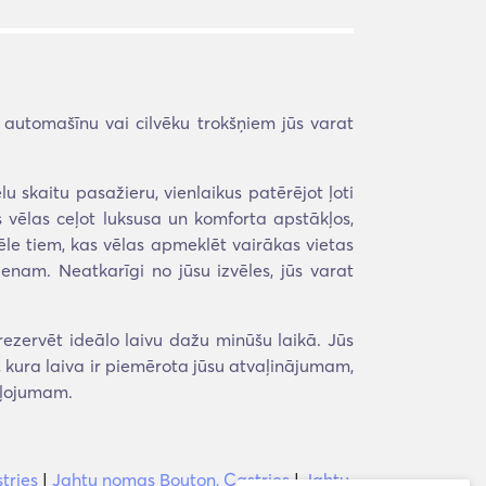
utomašīnu vai cilvēku trokšņiem jūs varat
u skaitu pasažieru, vienlaikus patērējot ļoti
 vēlas ceļot luksusa un komforta apstākļos,
ēle tiem, kas vēlas apmeklēt vairākas vietas
enam. Neatkarīgi no jūsu izvēles, jūs varat
ezervēt ideālo laivu dažu minūšu laikā. Jūs
t, kura laiva ir piemērota jūsu atvaļinājumam,
eļojumam.
tries
|
Jahtu nomas Bouton, Castries
|
Jahtu