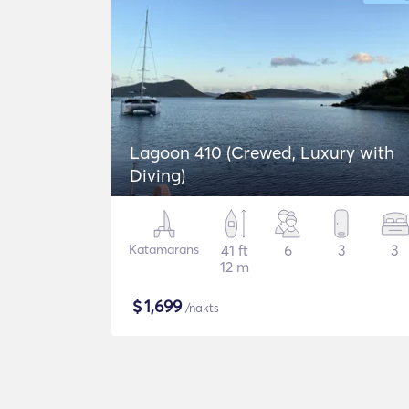
Lagoon 410 (Crewed, Luxury with
Diving)
Katamarāns
41 ft
6
3
3
12 m
$
1,699
/nakts