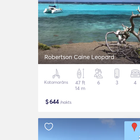
Robertson Caine Leopard
Katamarāns
47 ft
6
3
4
14 m
$
644
/nakts