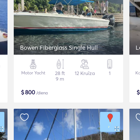
Bowen Fiberglass Single Hull
L
Motor Yacht
28 ft
12 Kruīza
1
K
9 m
$
800
/diena