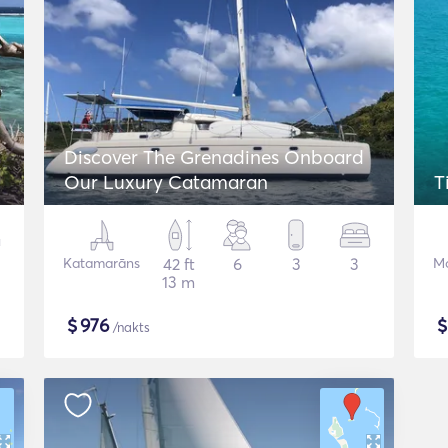
Discover The Grenadines Onboard
Our Luxury Catamaran
T
Katamarāns
42 ft
6
3
3
Mo
13 m
$
976
/nakts