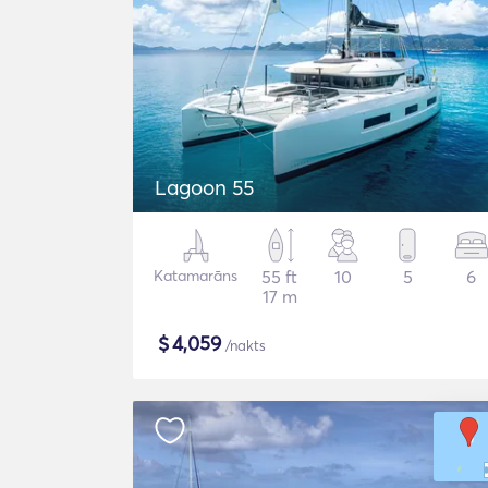
Lagoon 55
Katamarāns
55 ft
10
5
6
17 m
$
4,059
/nakts