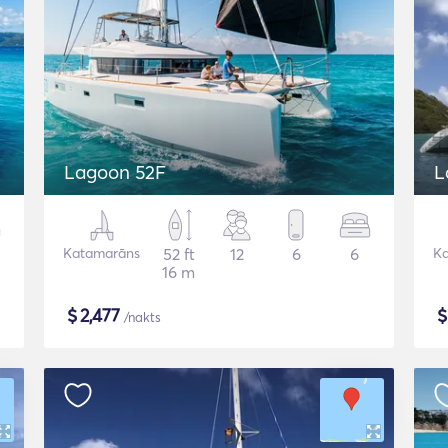
Lagoon 52F
L
Katamarāns
52 ft
12
6
6
K
16 m
$
2,477
/nakts