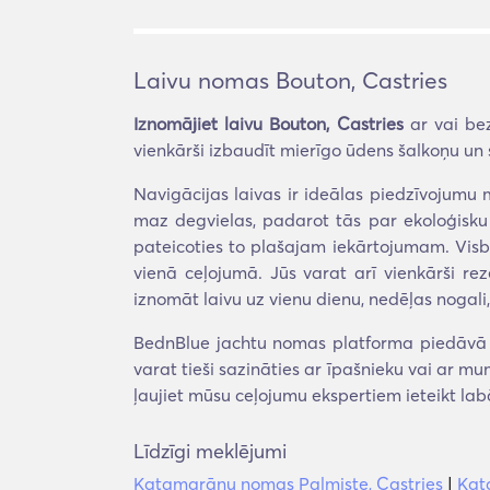
Laivu nomas Bouton, Castries
Iznomājiet laivu Bouton, Castries
ar vai be
vienkārši izbaudīt mierīgo ūdens šalkoņu un 
Navigācijas laivas ir ideālas piedzīvojumu m
maz degvielas, padarot tās par ekoloģisku 
pateicoties to plašajam iekārtojumam. Visbe
vienā ceļojumā. Jūs varat arī vienkārši re
iznomāt laivu uz vienu dienu, nedēļas nogali,
BednBlue jachtu nomas platforma piedāvā ti
varat tieši sazināties ar īpašnieku vai ar mu
ļaujiet mūsu ceļojumu ekspertiem ieteikt la
Līdzīgi meklējumi
Katamarānu nomas Palmiste, Castries
|
Kat