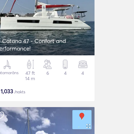
Catana 47 - Confort and
erformance!
atamarāns
47 ft
6
4
4
14 m
$
1,033
/nakts