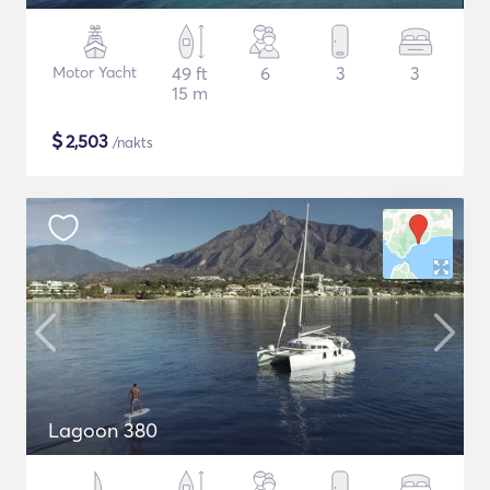
Motor Yacht
49 ft
6
3
3
15 m
$
2,503
/nakts
Lagoon 380