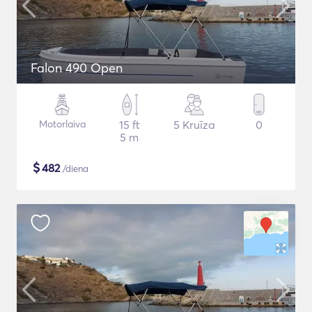
Falon 490 Open
Motorlaiva
15 ft
5 Kruīza
0
5 m
$
482
/diena