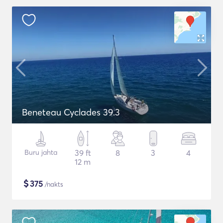
Beneteau Cyclades 39.3
Buru jahta
39 ft
8
3
4
12 m
$
375
/nakts