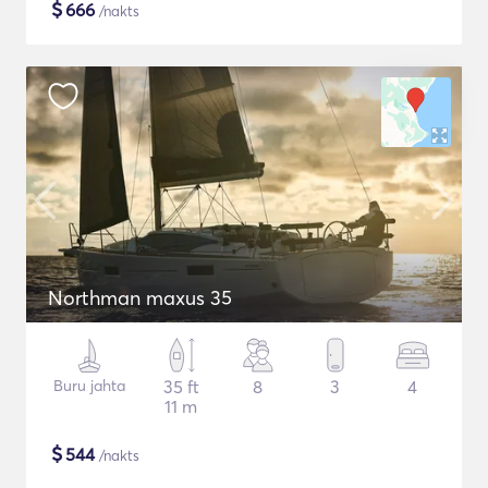
$
666
/nakts
Northman maxus 35
Buru jahta
35 ft
8
3
4
11 m
$
544
/nakts