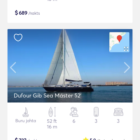
$
689
/nakts
Dufour Gib Sea Máster 52’
Buru jahta
52 ft
6
3
3
16 m