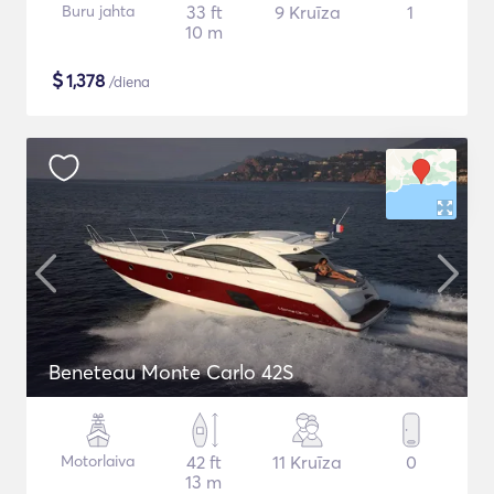
Buru jahta
33 ft
9 Kruīza
1
10 m
$
1,378
/diena
Beneteau Monte Carlo 42S
Motorlaiva
42 ft
11 Kruīza
0
13 m