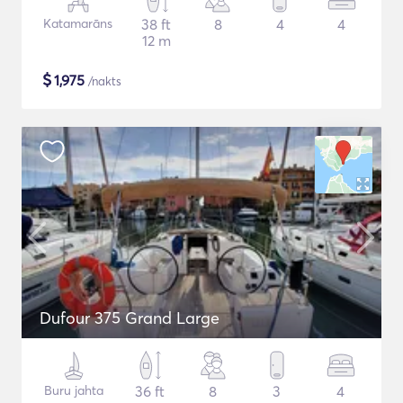
Katamarāns
38 ft
8
4
4
12 m
$
1,975
/nakts
Dufour 375 Grand Large
Buru jahta
36 ft
8
3
4