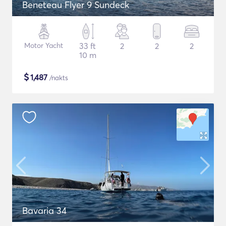
Beneteau Flyer 9 Sundeck
Motor Yacht
33 ft
2
2
2
10 m
$
1,487
/nakts
Bavaria 34