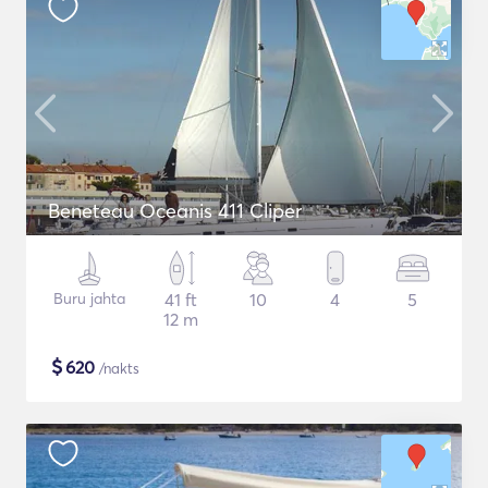
Beneteau Oceanis 411 Cliper
Buru jahta
41 ft
10
4
5
12 m
$
620
/nakts