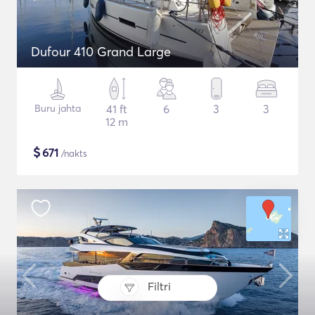
Dufour 410 Grand Large
Buru jahta
41 ft
6
3
3
12 m
$
671
/nakts
Filtri