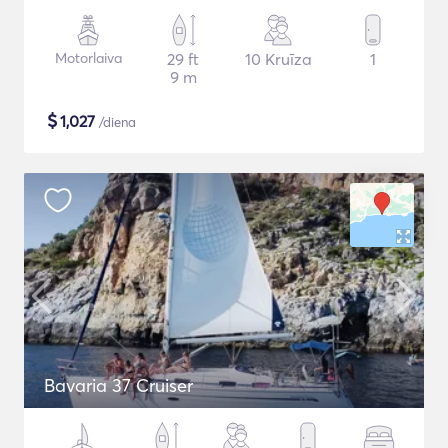
Motorlaiva
29 ft
10 Kruīza
1
9 m
$
1,027
/diena
Bavaria 37 Cruiser