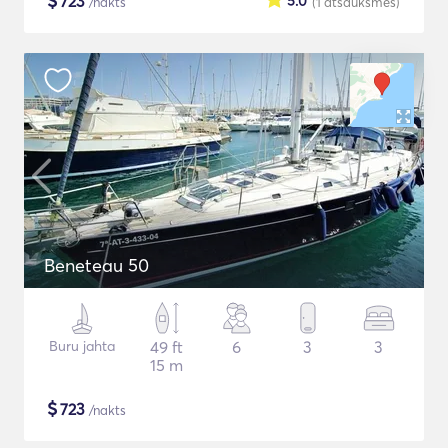
$
723
5.0
/nakts
(1
atsauksmes
)
Beneteau 50
Buru jahta
49 ft
6
3
3
15 m
$
723
/nakts