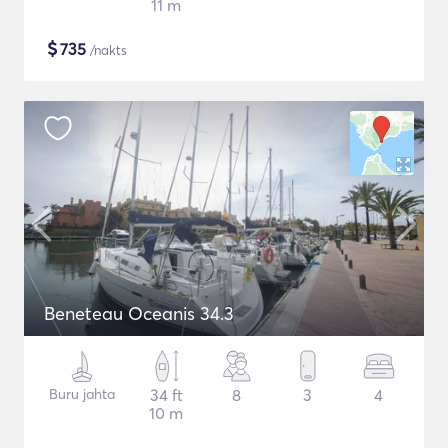
11 m
$
735
/nakts
Beneteau Oceanis 34.3
Buru jahta
34 ft
8
3
4
10 m