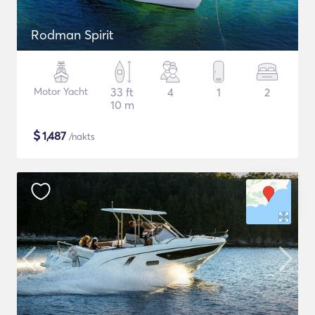
Rodman Spirit
Motor Yacht
33 ft
4
1
2
10 m
$
1,487
/nakts