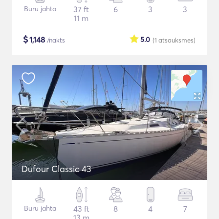
Buru jahta
37 ft
6
3
3
11 m
$
1,148
5.0
/nakts
(1
atsauksmes
)
Dufour Classic 43
Buru jahta
43 ft
8
4
7
13 m