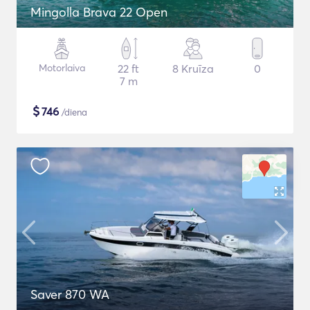
Mingolla Brava 22 Open
Motorlaiva
22 ft
8 Kruīza
0
7 m
$
746
/diena
Saver 870 WA