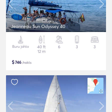
Jeanneau Sun Odyssey 40
Buru jahta
40 ft
6
3
3
12 m
$
746
/nakts