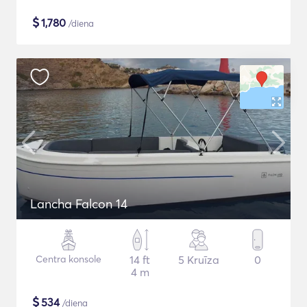
$
1,780
/diena
Lancha Falcon 14
Centra konsole
14 ft
5 Kruīza
0
4 m
$
534
/diena