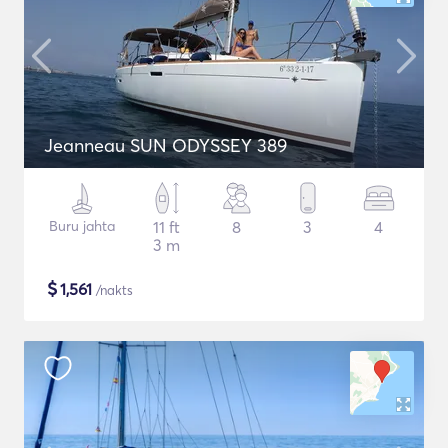
Jeanneau SUN ODYSSEY 389
Buru jahta
11 ft
8
3
4
3 m
$
1,561
/nakts