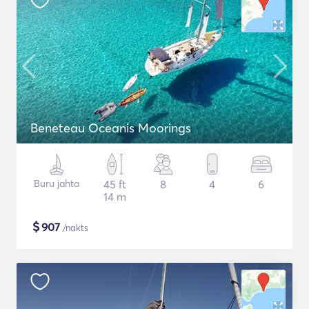
Beneteau Oceanis Moorings
Buru jahta
45 ft
8
4
6
14 m
$
907
/nakts