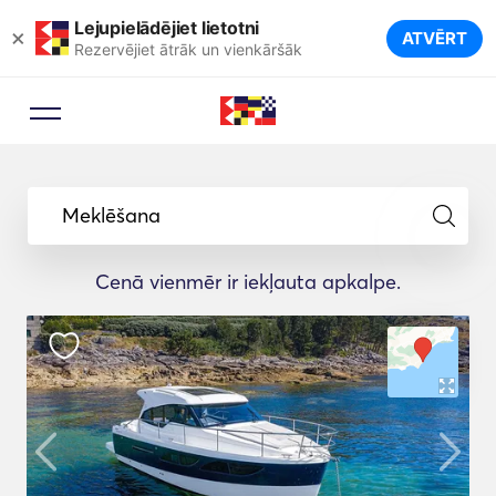
Lejupielādējiet lietotni
×
ATVĒRT
Rezervējiet ātrāk un vienkāršāk
Meklēšana
Cenā vienmēr ir iekļauta apkalpe.