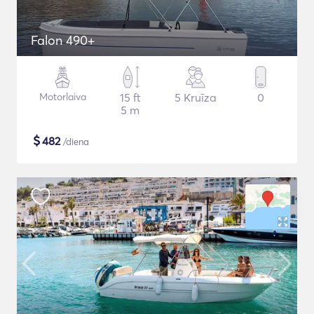
Falon 490+
Motorlaiva
15 ft
5 Kruīza
0
5 m
$
482
/diena