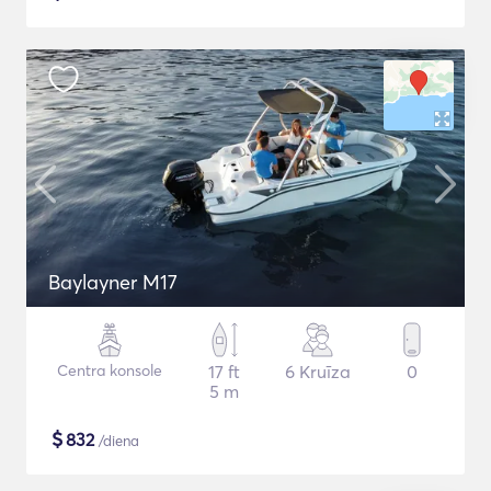
Baylayner M17
Centra konsole
17 ft
6 Kruīza
0
5 m
$
832
/diena