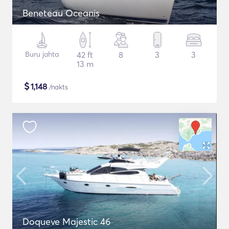
Beneteau Oceanis
Buru jahta
42 ft
8
3
3
13 m
$
1,148
/nakts
Doqueve Majestic 46