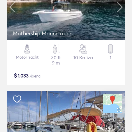
Mothership Marine open
Motor Yacht
30 ft
10 Kruīza
1
9 m
$
1,033
/diena