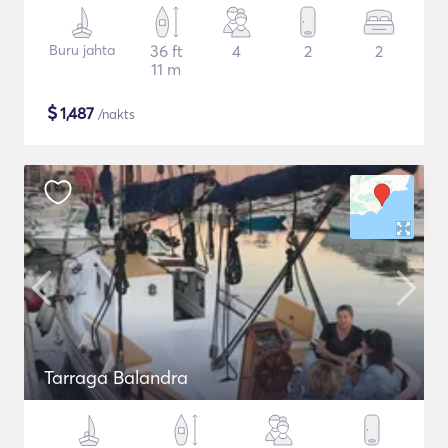
Buru jahta
36 ft
4
2
2
11 m
$
1,487
/nakts
Tarraga Balandra