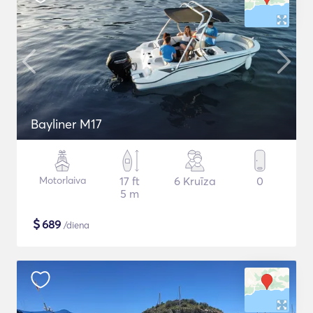
Bayliner M17
Motorlaiva
17 ft
6 Kruīza
0
5 m
$
689
/diena