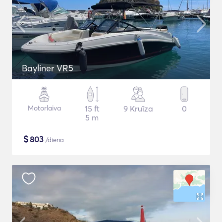
Bayliner VR5
Motorlaiva
15 ft
9 Kruīza
0
5 m
$
803
/diena