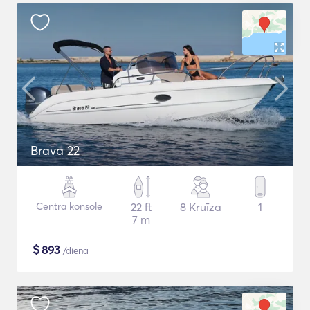
Brava 22
Centra konsole
22 ft
8 Kruīza
1
7 m
$
893
/diena