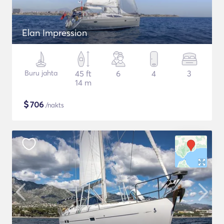
Elan Impression
Buru jahta
45 ft
6
4
3
14 m
$
706
/nakts