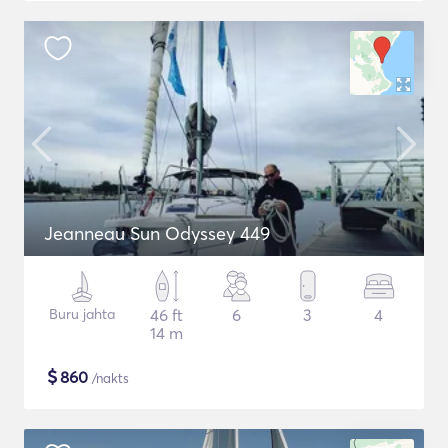
Jeanneau Sun Odyssey 449
Buru jahta
46 ft
6
3
4
14 m
$
860
/nakts