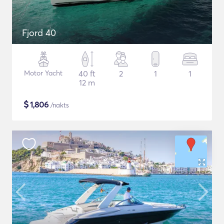
Fjord 40
Motor Yacht
40 ft
2
1
1
12 m
$
1,806
/nakts