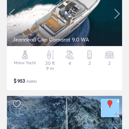
Jeanneau Cap Camarat 9.0 WA
Motor Yacht
30 ft
4
2
2
9 m
$
953
/nakts