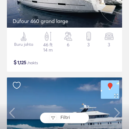
Dufour 460 grand large
Buru jahta
46 ft
6
3
3
14 m
$
1,125
/nakts
Filtri