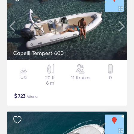
Capelli Tempest 600
Citi
20 ft
11 Kruīza
0
6 m
$
723
/diena