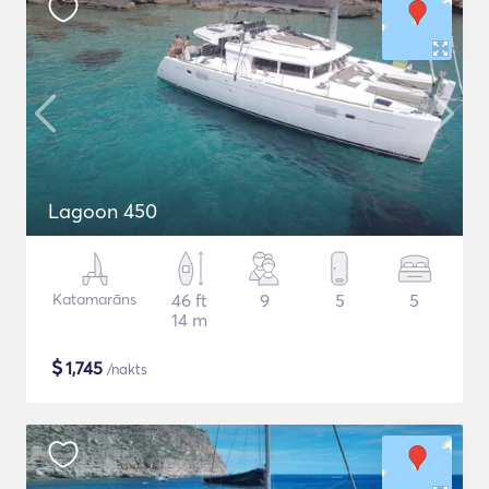
Lagoon 450
Katamarāns
46 ft
9
5
5
14 m
$
1,745
/nakts