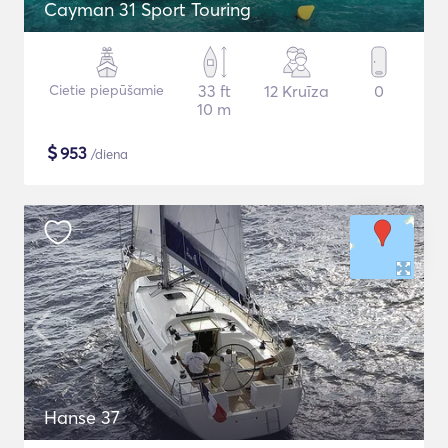
Cayman 31 Sport Touring
Cietie piepūšamie
33 ft
12 Kruīza
0
10 m
$
953
/diena
Hanse 37