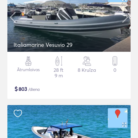
Italiamarine Vesuvio 29
Ātrumlaivas
28 ft
8 Kruīza
0
9 m
$
803
/diena