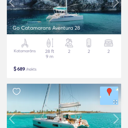
Go Catamarans Aventura 28
Katamarāns
28 ft
2
2
2
9 m
$
689
/nakts