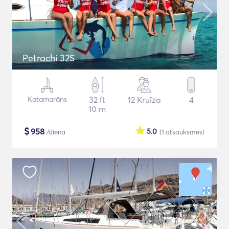
Petrachi 32S
Katamarāns
32 ft
12 Kruīza
4
10 m
$
958
5.0
/diena
(1
atsauksmes
)