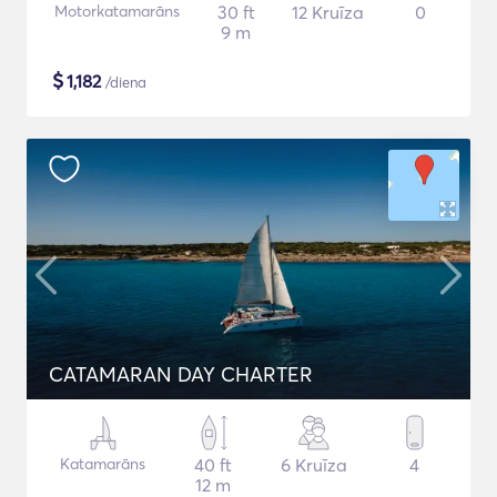
Motorkatamarāns
30 ft
12 Kruīza
0
9 m
$
1,182
/diena
CATAMARAN DAY CHARTER
Katamarāns
40 ft
6 Kruīza
4
12 m