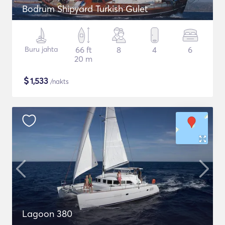
Bodrum Shipyard Turkish Gulet
Buru jahta
66 ft
8
4
6
20 m
$
1,533
/nakts
Lagoon 380