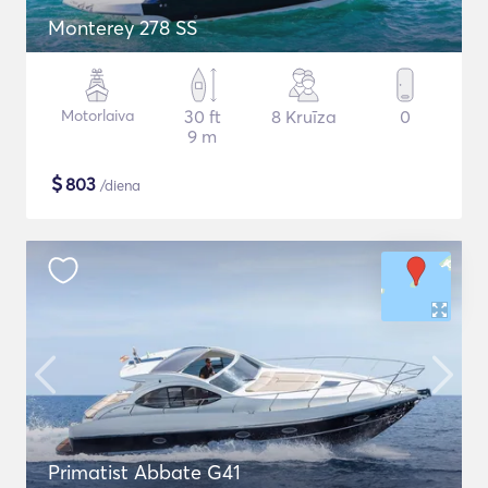
Monterey 278 SS
Motorlaiva
30 ft
8 Kruīza
0
9 m
$
803
/diena
Primatist Abbate G41