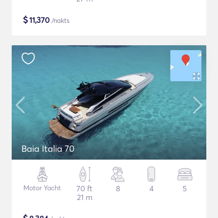
$
11,370
/nakts
Baia Italia 70
Motor Yacht
70 ft
8
4
5
21 m