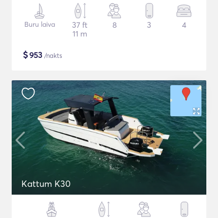
Buru laiva
37 ft
8
3
4
11 m
$
953
/nakts
Kattum K30