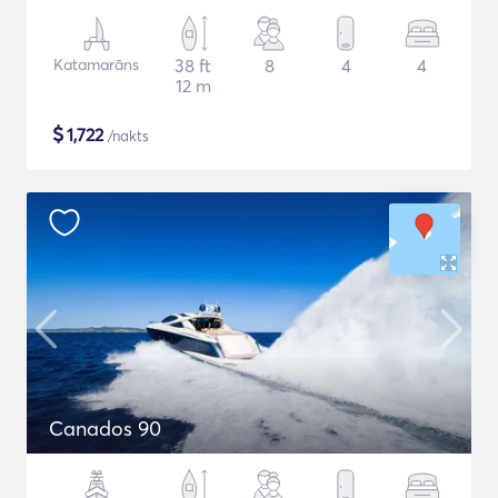
Katamarāns
38 ft
8
4
4
12 m
$
1,722
/nakts
Canados 90