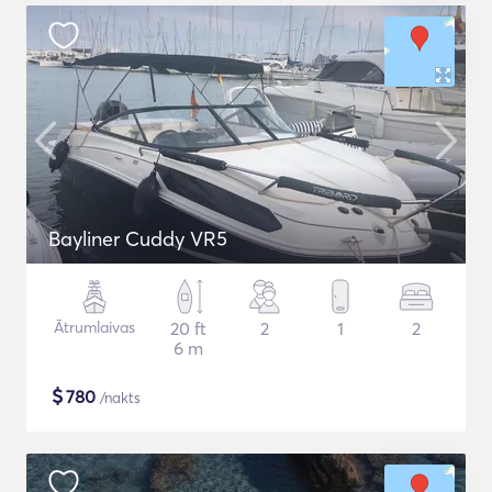
Bayliner Cuddy VR5
Ātrumlaivas
20 ft
2
1
2
6 m
$
780
/nakts