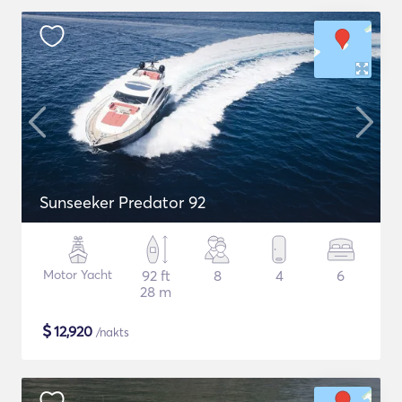
Sunseeker Predator 92
Motor Yacht
92 ft
8
4
6
28 m
$
12,920
/nakts