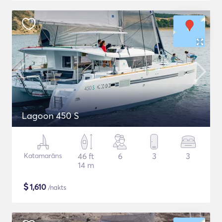
Lagoon 450 S
Katamarāns
46 ft
6
3
3
14 m
$
1,610
/nakts