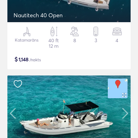
Nautitech 40 Open
Katamarāns
40 ft
8
3
4
12 m
$
1,148
/nakts