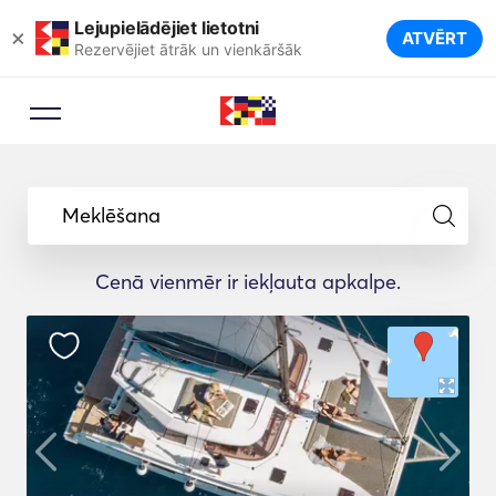
Lejupielādējiet lietotni
×
ATVĒRT
Rezervējiet ātrāk un vienkāršāk
Meklēšana
Cenā vienmēr ir iekļauta apkalpe.