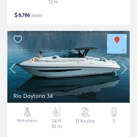
12 m
$
8,786
/nakts
Rio Daytona 34
Motorlaiva
34 ft
11 Kruīza
2
10 m