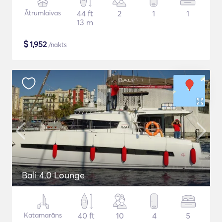
Ātrumlaivas
44 ft
2
1
1
13 m
$
1,952
/nakts
Bali 4.0 Lounge
Katamarāns
40 ft
10
4
5