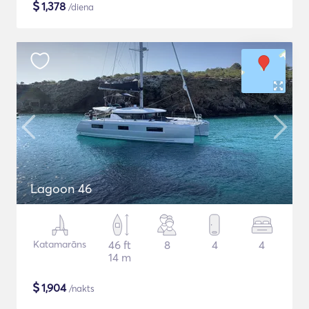
$
1,378
/diena
Lagoon 46
Katamarāns
46 ft
8
4
4
14 m
$
1,904
/nakts