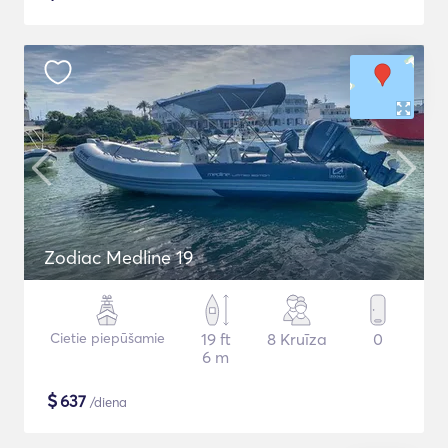
Zodiac Medline 19
Cietie piepūšamie
19 ft
8 Kruīza
0
6 m
$
637
/diena