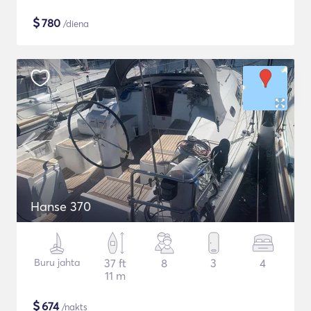
$
780
/diena
Hanse 370
Buru jahta
37 ft
8
3
4
11 m
$
674
/nakts