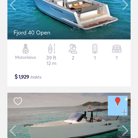
Fjord 40 Open
Motorlaiva
39 ft
2
1
1
12 m
$
1,929
/nakts