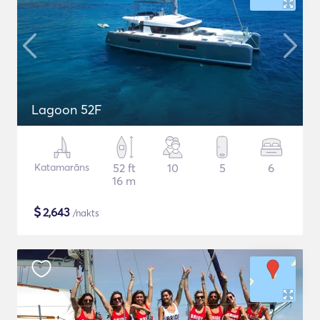
Lagoon 52F
Katamarāns
52 ft
10
5
6
16 m
$
2,643
/nakts