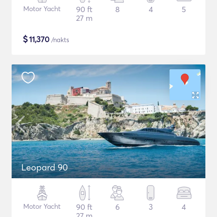
Motor Yacht
90 ft
8
4
5
27 m
$
11,370
/nakts
Leopard 90
Motor Yacht
90 ft
6
3
4
27 m