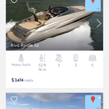
Riva Rivale 52
Motor Yacht
52 ft
5
3
5
16 m
$
3,474
/nakts