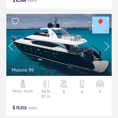
$
8,384
/nakts
Maiora 99
Motor Yacht
99 ft
8
4
5
30 m
$
15,102
/nakts