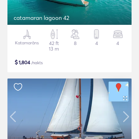
catamaran lagoon 42
Katamarāns
42 ft
8
4
4
13 m
$
1,804
/nakts