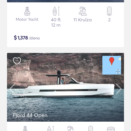
Motor Yacht
40 ft
11 Kruīza
2
12 m
$
1,378
/diena
Fjord 44 Open