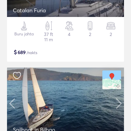
Catalan Furia
Buru jahta
37 ft
4
2
2
11 m
$
689
/nakts
Sailboat in Bilbao