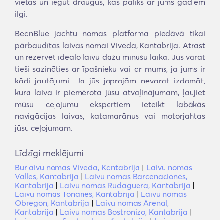
vietas un iegūt draugus, kas paliks ar jums gadiem
ilgi.
BednBlue jachtu nomas platforma piedāvā tikai
pārbaudītas laivas nomai Viveda, Kantabrija. Atrast
un rezervēt ideālo laivu dažu minūšu laikā. Jūs varat
tieši sazināties ar īpašnieku vai ar mums, ja jums ir
kādi jautājumi. Ja jūs joprojām nevarat izdomāt,
kura laiva ir piemērota jūsu atvaļinājumam, ļaujiet
mūsu ceļojumu ekspertiem ieteikt labākās
navigācijas laivas, katamarānus vai motorjahtas
jūsu ceļojumam.
Līdzīgi meklējumi
Burlaivu nomas Viveda, Kantabrija
|
Laivu nomas
Valles, Kantabrija
|
Laivu nomas Barcenaciones,
Kantabrija
|
Laivu nomas Rudaguera, Kantabrija
|
Laivu nomas Toñanes, Kantabrija
|
Laivu nomas
Obregon, Kantabrija
|
Laivu nomas Arenal,
Kantabrija
|
Laivu nomas Bostronizo, Kantabrija
|