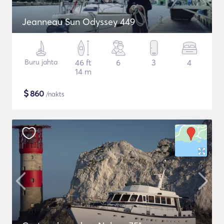
Jeanneau Sun Odyssey 449
Buru jahta
46 ft
6
3
4
14 m
$
860
/nakts