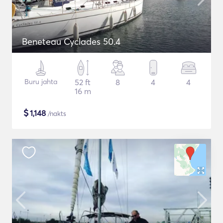
Beneteau Cyclades 50.4
Buru jahta
52 ft
8
4
4
16 m
$
1,148
/nakts