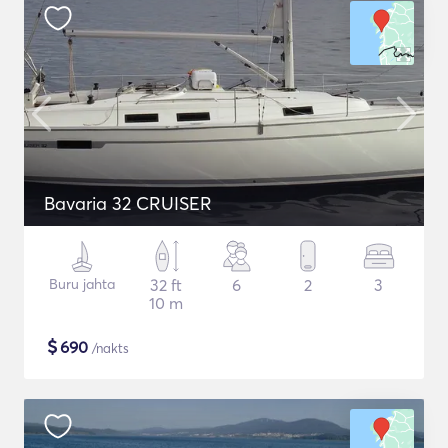
Bavaria 32 CRUISER
Buru jahta
32 ft
6
2
3
10 m
$
690
/nakts