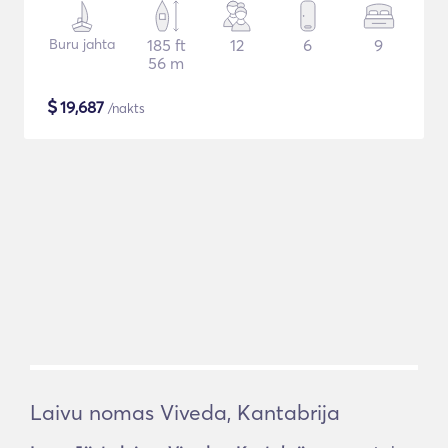
Buru jahta
185 ft
12
6
9
56 m
$
19,687
/nakts
Laivu nomas Viveda, Kantabrija