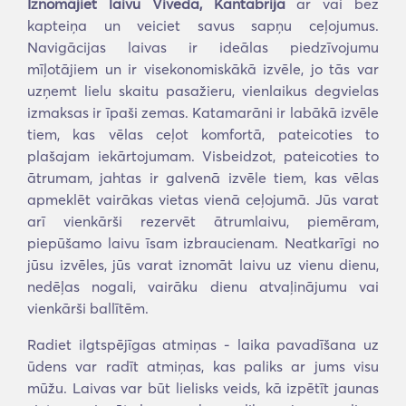
Iznomājiet laivu Viveda, Kantabrija
ar vai bez
kapteiņa un veiciet savus sapņu ceļojumus.
Navigācijas laivas ir ideālas piedzīvojumu
mīļotājiem un ir visekonomiskākā izvēle, jo tās var
uzņemt lielu skaitu pasažieru, vienlaikus degvielas
izmaksas ir īpaši zemas. Katamarāni ir labākā izvēle
tiem, kas vēlas ceļot komfortā, pateicoties to
plašajam iekārtojumam. Visbeidzot, pateicoties to
ātrumam, jahtas ir galvenā izvēle tiem, kas vēlas
apmeklēt vairākas vietas vienā ceļojumā. Jūs varat
arī vienkārši rezervēt ātrumlaivu, piemēram,
piepūšamo laivu īsam izbraucienam. Neatkarīgi no
jūsu izvēles, jūs varat iznomāt laivu uz vienu dienu,
nedēļas nogali, vairāku dienu atvaļinājumu vai
vienkārši ballītēm.
Radiet ilgtspējīgas atmiņas - laika pavadīšana uz
ūdens var radīt atmiņas, kas paliks ar jums visu
mūžu. Laivas var būt lielisks veids, kā izpētīt jaunas