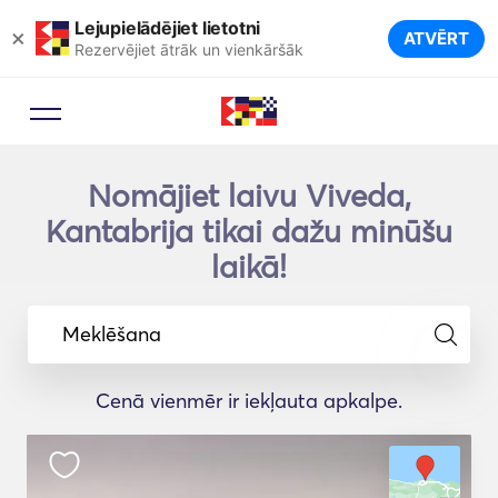
Lejupielādējiet lietotni
×
ATVĒRT
Rezervējiet ātrāk un vienkāršāk
Nomājiet laivu Viveda,
Kantabrija tikai dažu minūšu
laikā!
Meklēšana
Cenā vienmēr ir iekļauta apkalpe.