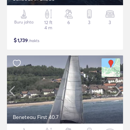
Buru jahta
12 ft
6
3
3
4 m
$
1,739
/nakts
Beneteau First 40.7