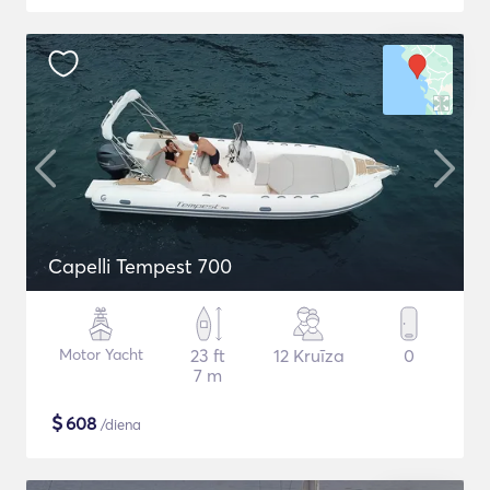
Capelli Tempest 700
Motor Yacht
23 ft
12 Kruīza
0
7 m
$
608
/diena