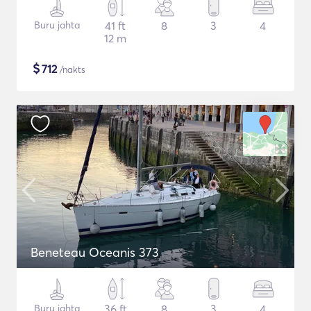
Buru jahta
41 ft
8
3
4
12 m
$
712
/nakts
Beneteau Oceanis 373
Buru jahta
36 ft
8
3
4