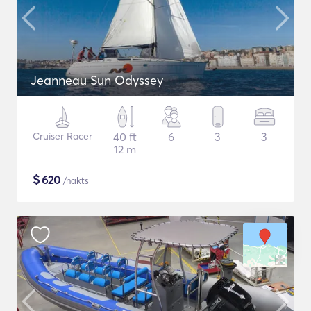
Jeanneau Sun Odyssey
Cruiser Racer
40 ft
6
3
3
12 m
$
620
/nakts