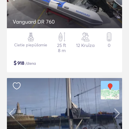
Vanguard DR 760
Cietie piepūšamie
25 ft
12 Kruīza
0
8 m
$
918
/diena