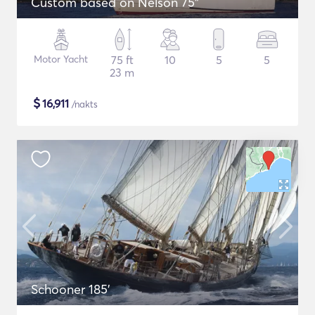
Custom based on Nelson 75"
Motor Yacht
75 ft
10
5
5
23 m
$
16,911
/nakts
Schooner 185'