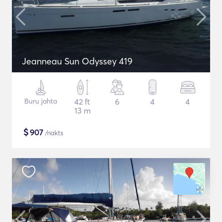
Jeanneau Sun Odyssey 419
Buru jahta
42 ft
6
4
4
13 m
$
907
/nakts