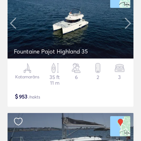
Fountaine Pajot Highland 35
Katamarāns
35 ft
6
2
3
11 m
$
953
/nakts