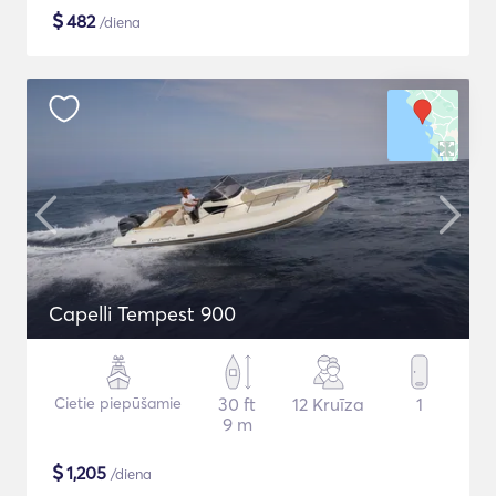
$
482
/diena
Capelli Tempest 900
Cietie piepūšamie
30 ft
12 Kruīza
1
9 m
$
1,205
/diena