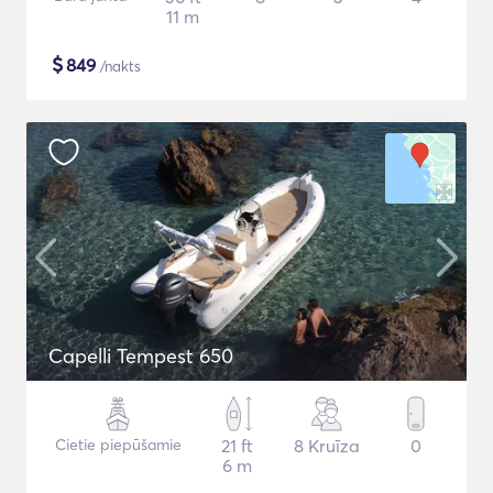
11 m
$
849
/nakts
Capelli Tempest 650
Cietie piepūšamie
21 ft
8 Kruīza
0
6 m