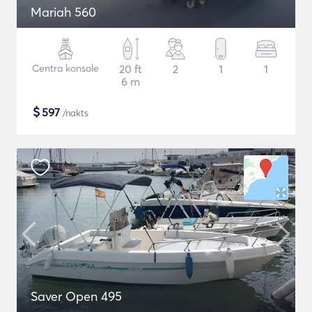
Mariah 560
Centra konsole
20 ft
2
1
1
6 m
$
597
/nakts
Saver Open 495