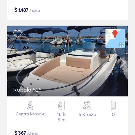
$
1,487
/nakts
Robalo 525
Centra konsole
16 ft
6 Kruīza
0
5 m
$
367
/diena