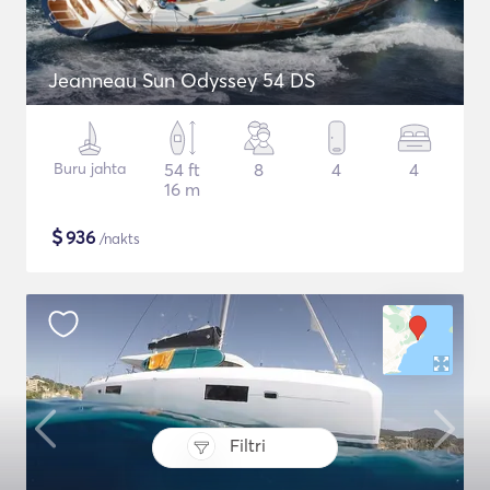
Jeanneau Sun Odyssey 54 DS
Buru jahta
54 ft
8
4
4
16 m
$
936
/nakts
Filtri