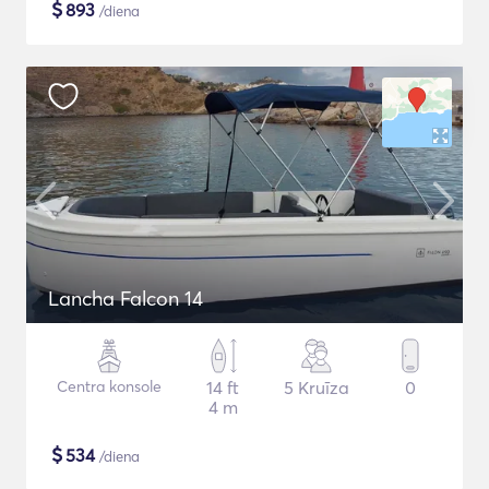
$
893
/diena
Lancha Falcon 14
Centra konsole
14 ft
5 Kruīza
0
4 m
$
534
/diena