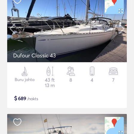
Dufour Classic 43
Buru jahta
43 ft
8
4
7
13 m
$
689
/nakts