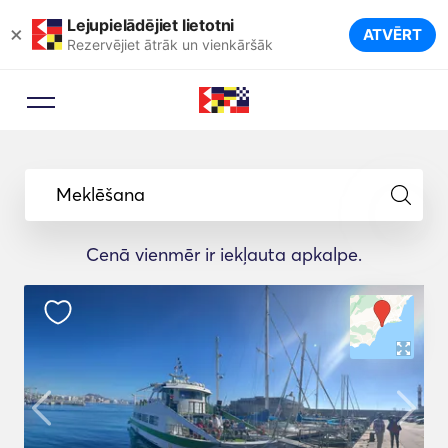
Lejupielādējiet lietotni
×
ATVĒRT
Rezervējiet ātrāk un vienkāršāk
Meklēšana
Cenā vienmēr ir iekļauta apkalpe.