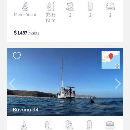
Motor Yacht
33 ft
2
2
2
10 m
$
1,487
/nakts
Bavaria 34