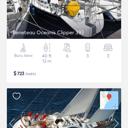
Beneteau Oceanis Clipper 393
Buru laiva
40 ft
6
3
3
12 m
$
723
/nakts