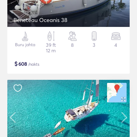
Beneteau Oceanis 38
Buru jahta
39 ft
8
3
4
12 m
$
608
/nakts