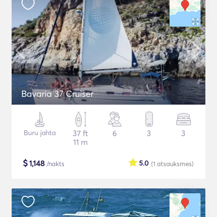
Bavaria 37 Cruiser
Buru jahta
37 ft
6
3
3
11 m
$
1,148
5.0
/nakts
(1
atsauksmes
)