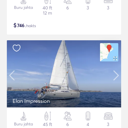
Buru jahta
40 ft
6
3
3
12 m
$
746
/nakts
Elan Impression
Buru jahta
45 ft
6
4
3