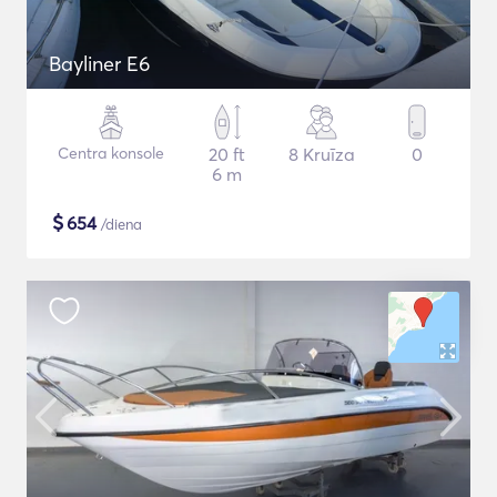
Bayliner E6
Centra konsole
20 ft
8 Kruīza
0
6 m
$
654
/diena