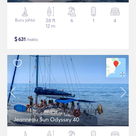
Buru jahta
38 ft
6
1
4
12 m
$
631
/nakts
Jeanneau Sun Odyssey 40