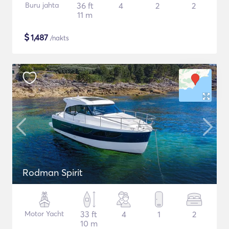
Buru jahta
36 ft
4
2
2
11 m
$
1,487
/nakts
Rodman Spirit
Motor Yacht
33 ft
4
1
2
10 m