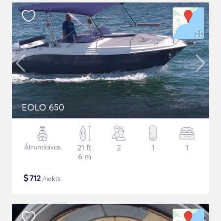
EOLO 650
Ātrumlaivas
21 ft
2
1
1
6 m
$
712
/nakts