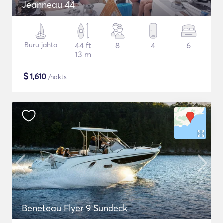
Jeanneau 44
Buru jahta
44 ft
8
4
6
13 m
$
1,610
/nakts
Beneteau Flyer 9 Sundeck