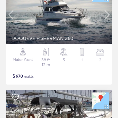
DOQUEVE FISHERMAN 360
Motor Yacht
38 ft
5
1
2
12 m
$
970
/nakts