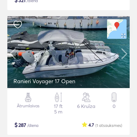
$
321
/diena
Ranieri Voyager 17 Open
Ātrumlaivas
17 ft
6 Kruīza
0
5 m
$
287
4.7
/diena
(1
atsauksmes
)