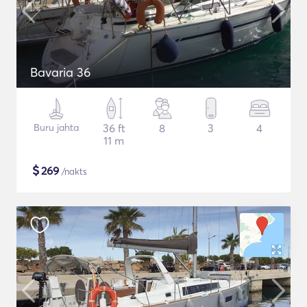
Bavaria 36
Buru jahta
36 ft
8
3
4
11 m
$
269
/nakts