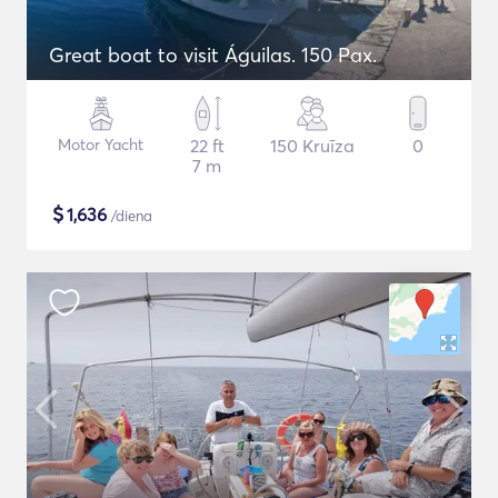
Great boat to visit Águilas. 150 Pax.
Motor Yacht
22 ft
150 Kruīza
0
7 m
$
1,636
/diena