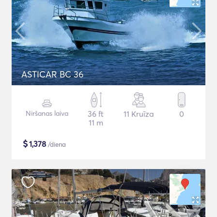
ASTICAR BC 36
Niršanas laiva
36 ft
11 Kruīza
0
11 m
$
1,378
/diena