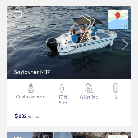
Baylayner M17
Centra konsole
17 ft
6 Kruīza
0
5 m
$
832
/diena