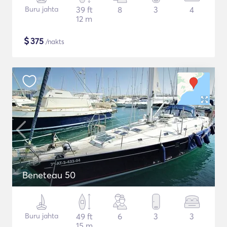
Buru jahta
39 ft
8
3
4
12 m
$
375
/nakts
Beneteau 50
Buru jahta
49 ft
6
3
3
15 m