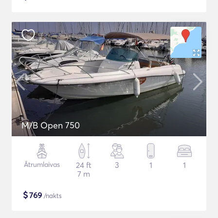
M/B Open 750
Ātrumlaivas
24 ft
3
1
1
7 m
$
769
/nakts