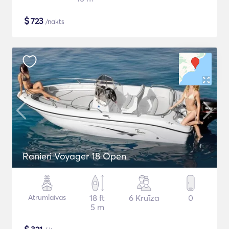
$
723
/nakts
Ranieri Voyager 18 Open
Ātrumlaivas
18 ft
6 Kruīza
0
5 m