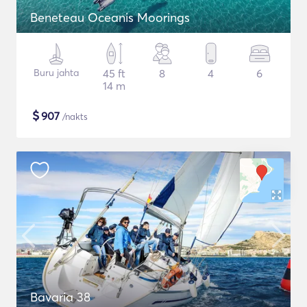
Beneteau Oceanis Moorings
Buru jahta
45 ft
8
4
6
14 m
$
907
/nakts
Bavaria 38