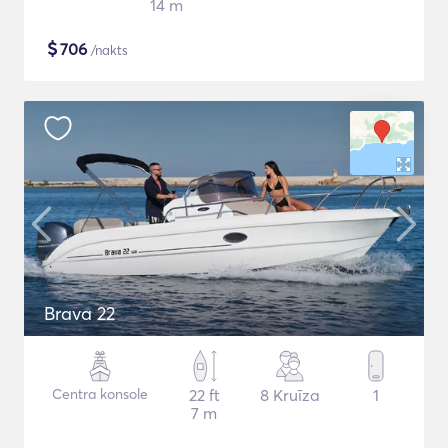
14 m
$
706
/nakts
Brava 22
Centra konsole
22 ft
8 Kruīza
1
7 m