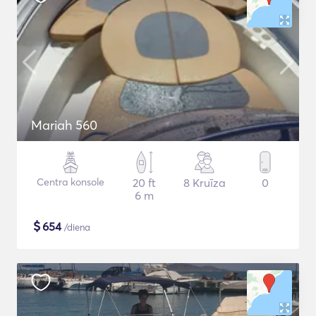
Mariah 560
Centra konsole
20 ft
8 Kruīza
0
6 m
$
654
/diena