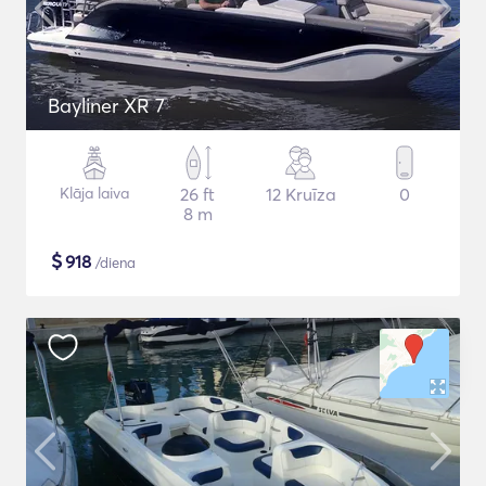
Bayliner XR 7
Klāja laiva
26 ft
12 Kruīza
0
8 m
$
918
/diena