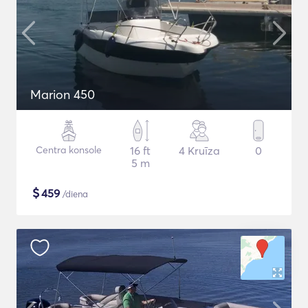
Marion 450
Centra konsole
16 ft
4 Kruīza
0
5 m
$
459
/diena