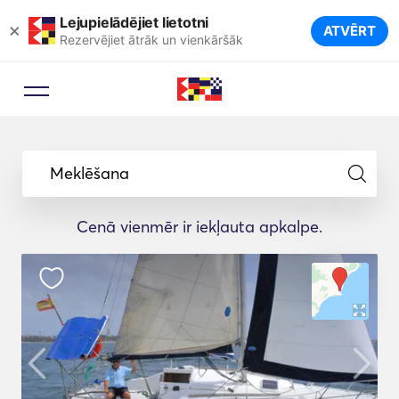
Lejupielādējiet lietotni
×
ATVĒRT
Rezervējiet ātrāk un vienkāršāk
Meklēšana
Cenā vienmēr ir iekļauta apkalpe.