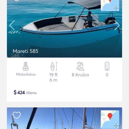
Mareti 585
Motorlaiva
19 ft
8 Kruīza
0
6 m
$
424
/diena