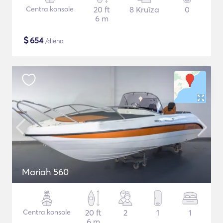
Centra konsole
20 ft
8 Kruīza
0
6 m
$
654
/diena
Mariah 560
Centra konsole
20 ft
2
1
1
6 m