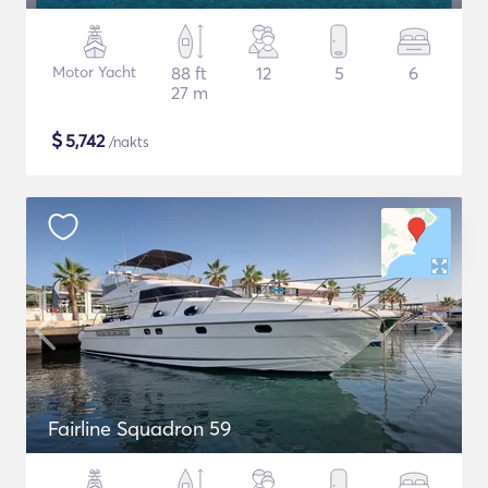
Motor Yacht
88 ft
12
5
6
27 m
$
5,742
/nakts
Fairline Squadron 59