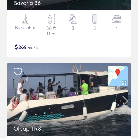
Bavaria 36
Buru jahta
36 ft
8
3
4
11 m
$
269
/nakts
Olbap TR8