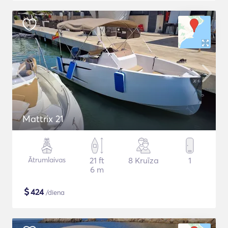
Mattrix 21
Ātrumlaivas
21 ft
8 Kruīza
1
6 m
$
424
/diena