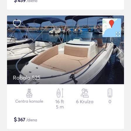
$
459
/diena
Robalo 525
Centra konsole
16 ft
6 Kruīza
0
5 m
$
367
/diena