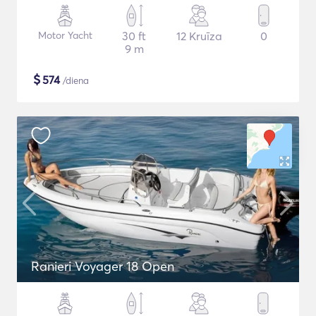
Motor Yacht
30 ft
12 Kruīza
0
9 m
$
574
/diena
Ranieri Voyager 18 Open