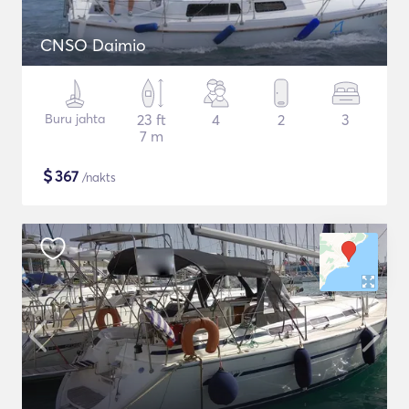
CNSO Daimio
Buru jahta
23 ft
4
2
3
7 m
$
367
/nakts