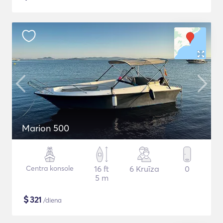
Marion 500
Centra konsole
16 ft
6 Kruīza
0
5 m
$
321
/diena