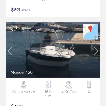
$
597
/nakts
Marion 450
Centra konsole
16 ft
4 Kruīza
0
5 m