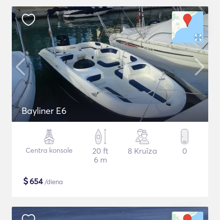
Bayliner E6
Centra konsole
20 ft
8 Kruīza
0
6 m
$
654
/diena