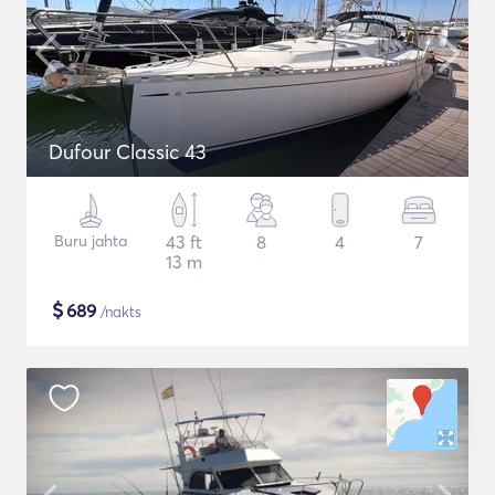
Dufour Classic 43
Buru jahta
43 ft
8
4
7
13 m
$
689
/nakts