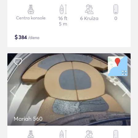
Centra konsole
16 ft
6 Kruīza
0
5 m
$
384
/diena
Mariah 560