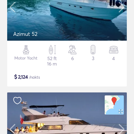
Azimut 52
Motor Yacht
52 ft
6
3
4
16 m
$
2,124
/nakts