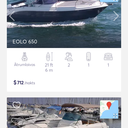
EOLO 650
Ātrumlaivas
21 ft
2
1
1
6 m
$
712
/nakts