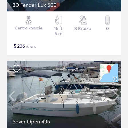
3D Tender Lux 500
Centra konsole
16 ft
8 Kruīza
0
5 m
$
206
/diena
Saver Open 495