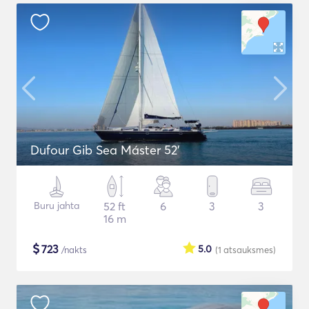
Dufour Gib Sea Máster 52’
Buru jahta
52 ft
6
3
3
16 m
$
723
5.0
/nakts
(1
atsauksmes
)