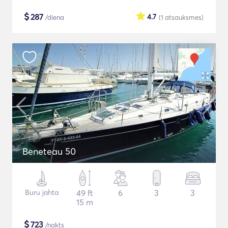
$
287
4.7
/diena
(1
atsauksmes
)
Beneteau 50
Buru jahta
49 ft
6
3
3
15 m
$
723
/nakts