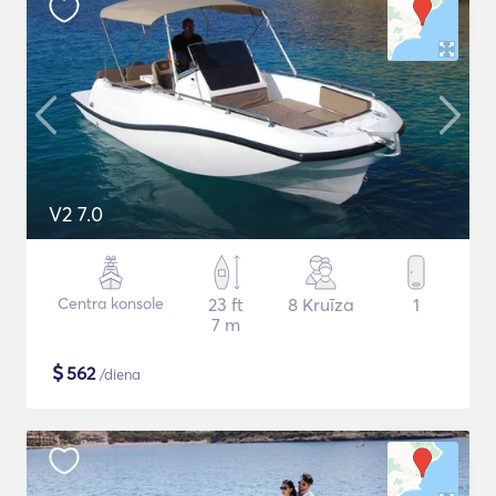
V2 7.0
Centra konsole
23 ft
8 Kruīza
1
7 m
$
562
/diena