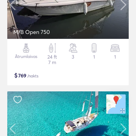
M/B Open 750
Ātrumlaivas
24 ft
3
1
1
7 m
$
769
/nakts