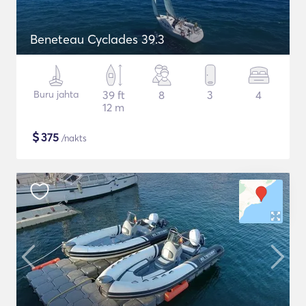
Beneteau Cyclades 39.3
Buru jahta
39 ft
8
3
4
12 m
$
375
/nakts