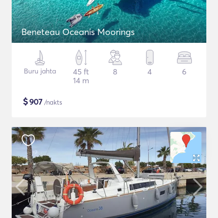
Beneteau Oceanis Moorings
Buru jahta
45 ft
8
4
6
14 m
$
907
/nakts