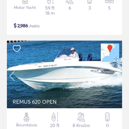
Motor Yacht
59 ft
6
3
5
18 m
$
2,986
/nakts
REMUS 620 OPEN
Ātrumlaivas
20 ft
8 Kruīza
0