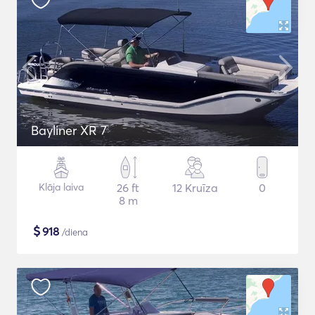
Bayliner XR 7
Klāja laiva
26 ft
12 Kruīza
0
8 m
$
918
/diena