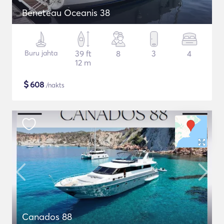
Beneteau Oceanis 38
Buru jahta
39 ft
8
3
4
12 m
$
608
/nakts
Canados 88