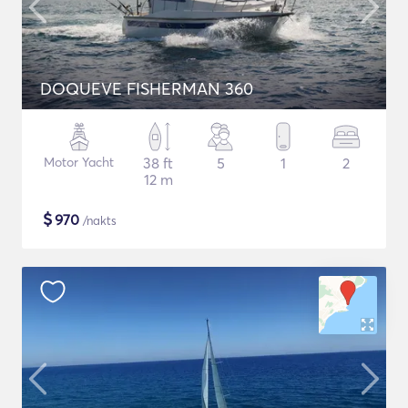
DOQUEVE FISHERMAN 360
Motor Yacht
38 ft
5
1
2
12 m
$
970
/nakts