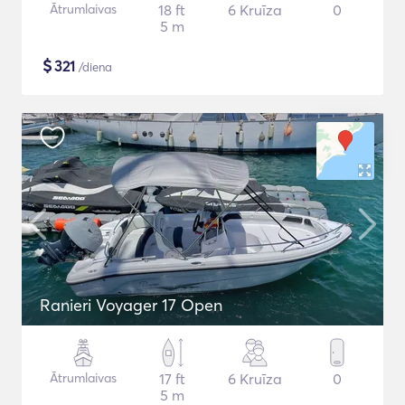
Ātrumlaivas
18 ft
6 Kruīza
0
5 m
$
321
/diena
Ranieri Voyager 17 Open
Ātrumlaivas
17 ft
6 Kruīza
0
5 m