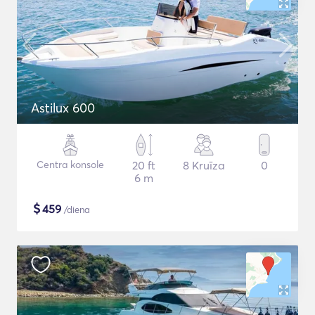
Astilux 600
Centra konsole
20 ft
8 Kruīza
0
6 m
$
459
/diena