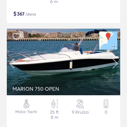
6 m
$
367
/diena
MARION 750 OPEN
Motor Yacht
25 ft
9 Kruīza
0
8 m