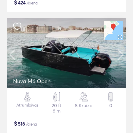
$
424
/diena
Nuva M6 Open
Ātrumlaivas
20 ft
8 Kruīza
0
6 m
$
516
/diena