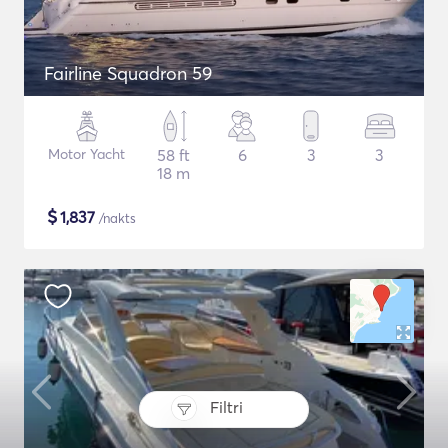
Fairline Squadron 59
Motor Yacht
58 ft
6
3
3
18 m
$
1,837
/nakts
Filtri