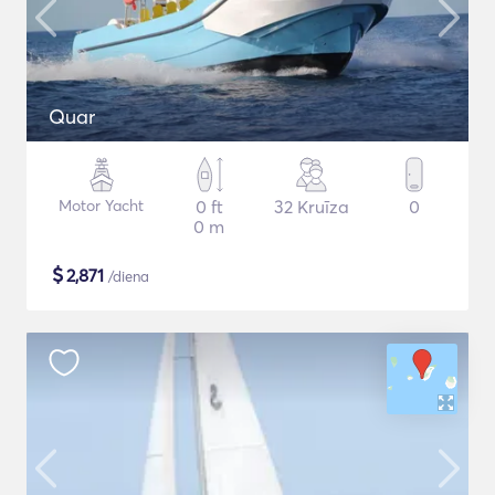
Quar
Motor Yacht
0 ft
32 Kruīza
0
0 m
$
2,871
/diena