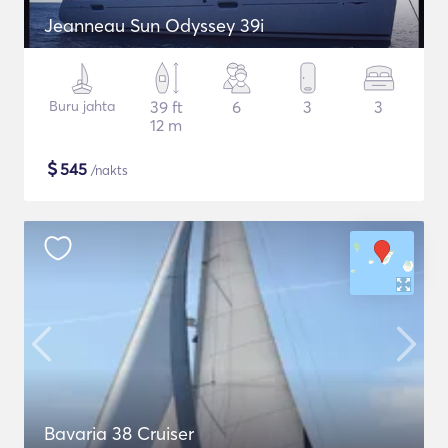
Jeanneau Sun Odyssey 39i
Buru jahta
39 ft
6
3
3
12 m
$
545
/nakts
Bavaria 38 Cruiser