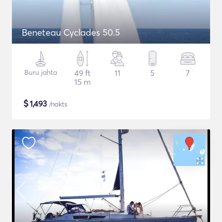
Beneteau Cyclades 50.5
Buru jahta
49 ft
11
5
7
15 m
$
1,493
/nakts