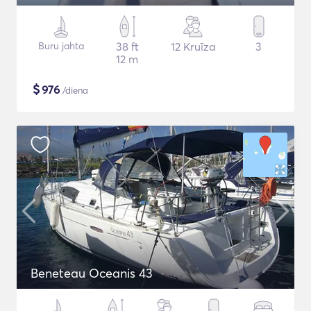
Buru jahta
38 ft
12 Kruīza
3
12 m
$
976
/diena
Beneteau Oceanis 43