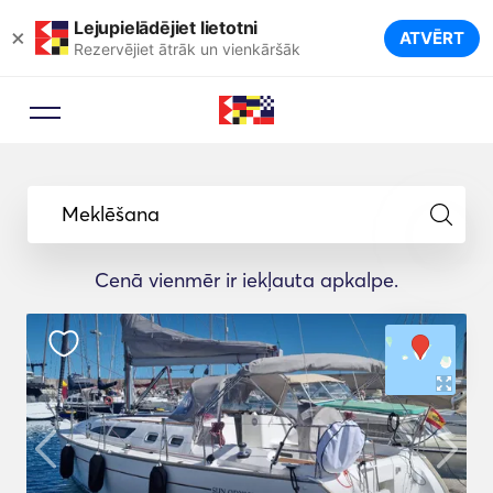
Lejupielādējiet lietotni
×
ATVĒRT
Rezervējiet ātrāk un vienkāršāk
Meklēšana
Cenā vienmēr ir iekļauta apkalpe.