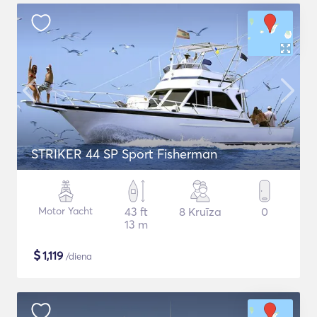
STRIKER 44 SP Sport Fisherman
Motor Yacht
43 ft
8 Kruīza
0
13 m
$
1,119
/diena