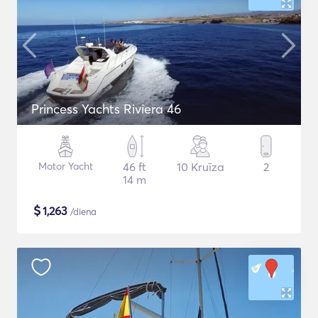
Princess Yachts Riviera 46
Motor Yacht
46 ft
10 Kruīza
2
14 m
$
1,263
/diena