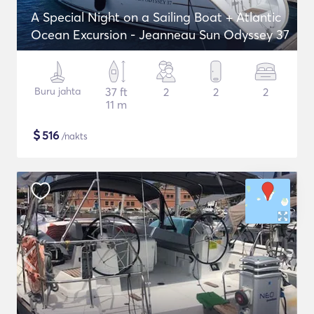
A Special Night on a Sailing Boat + Atlantic
Ocean Excursion - Jeanneau Sun Odyssey 37
Buru jahta
37 ft
2
2
2
11 m
$
516
/nakts