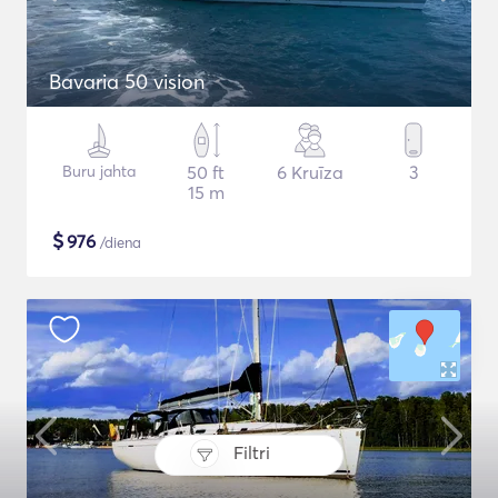
Bavaria 50 vision
Buru jahta
50 ft
6 Kruīza
3
15 m
$
976
/diena
Filtri