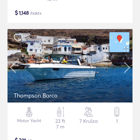
$
1,148
/nakts
Thompson Barco
Motor Yacht
23 ft
7 Kruīza
1
7 m