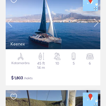
Keenex
Katamarāns
45 ft
10
5
6
14 m
$
1,803
/nakts