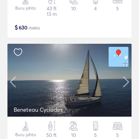
Buru jahta
43 ft
10
4
5
13 m
$
630
/nakts
Beneteau Cyclades
Buru jahta
50 ft
10
5
5