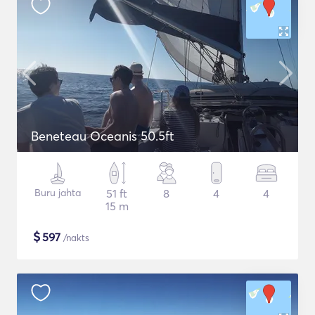
Beneteau Oceanis 50.5ft
Buru jahta
51 ft
8
4
4
15 m
$
597
/nakts