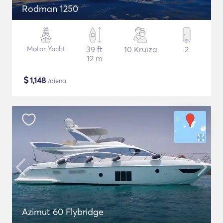
Rodman 1250
Motor Yacht
39 ft
10 Kruīza
2
12 m
$
1,148
/diena
Azimut 60 Flybridge