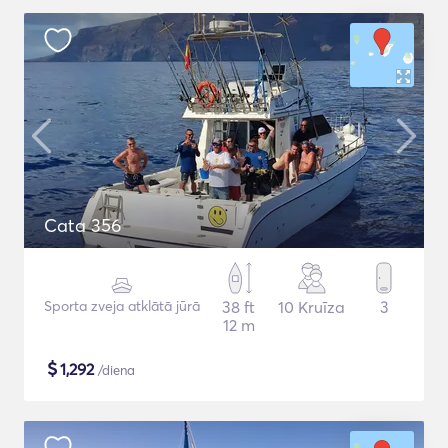
Cata 356
Sporta zveja atklātā jūrā
38 ft
10 Kruīza
3
12 m
$
1,292
/diena