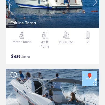
Fairline Targa
Motor Yacht
42 ft
11 Kruīza
2
13 m
$
689
/diena