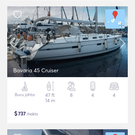
Bavaria 45 Cruiser
Buru jahta
47 ft
8
4
4
14 m
$
737
/nakts