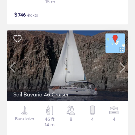
15 m
$
746
/nakts
Sail Bavaria 46 Cruiser
Buru laiva
46 ft
8
4
4
14 m