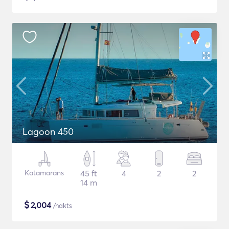
Lagoon 450
Katamarāns
45 ft
4
2
2
14 m
$
2,004
/nakts