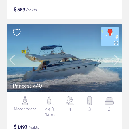
$
589
/nakts
Princess 440
Motor Yacht
44 ft
4
3
3
13 m
$
1,493
/nakts