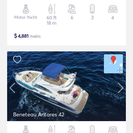
Motor Yacht
60 ft
6
3
4
18 m
$
4,881
/nakts
Beneteau Antares 42