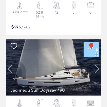
Buru jahta
52 ft
12
5
6
16 m
$
976
/nakts
Jeanneau Sun Odyssey 490