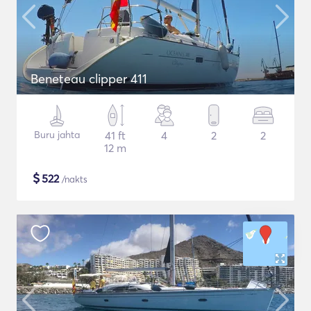
Beneteau clipper 411
Buru jahta
41 ft
4
2
2
12 m
$
522
/nakts