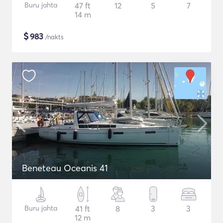
Buru jahta
47 ft
12
5
7
14 m
$
983
/nakts
Beneteau Oceanis 41
Buru jahta
41 ft
8
3
3
12 m