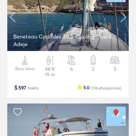
Beneteau Cyclades 39.3 - Sailing Costa
Adeje
Buru laiva
48 ft
6
3
3
15 m
$
597
5.0
/nakts
(118
atsauksmes
)