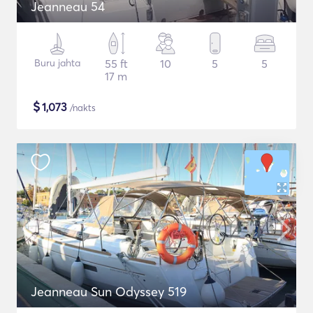
Jeanneau 54
Buru jahta
55 ft
10
5
5
17 m
$
1,073
/nakts
Jeanneau Sun Odyssey 519