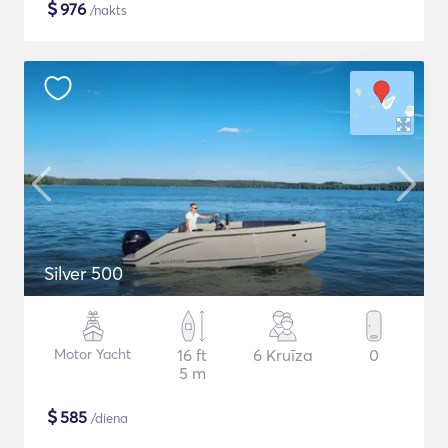
$
976
/nakts
Silver 500
Motor Yacht
16 ft
6 Kruīza
0
5 m
$
585
/diena