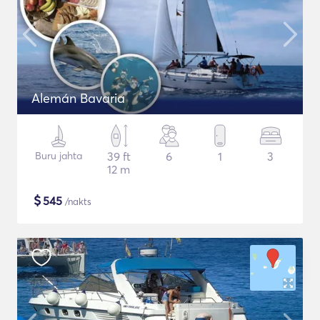
Alemán Bavaria
Buru jahta
39 ft
6
1
3
12 m
$
545
/nakts