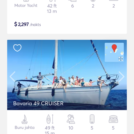
Motor Yacht
42 ft
6
2
2
13 m
$
2,297
/nakts
Bavaria 49 CRUISER
Buru jahta
49 ft
10
5
5
15 m