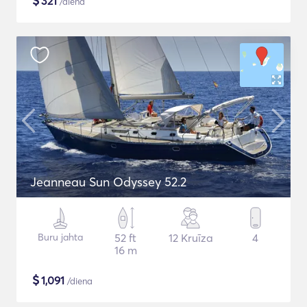
$
321
/diena
Jeanneau Sun Odyssey 52.2
Buru jahta
52 ft
12 Kruīza
4
16 m
$
1,091
/diena