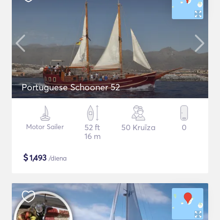
Portuguese Schooner 52
Motor Sailer
52 ft
50 Kruīza
0
16 m
$
1,493
/diena