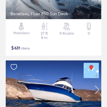
Beneteau Flyer 850 Sun Deck
Motorlaiva
27 ft
9 Kruīza
0
8 m
$
631
/diena