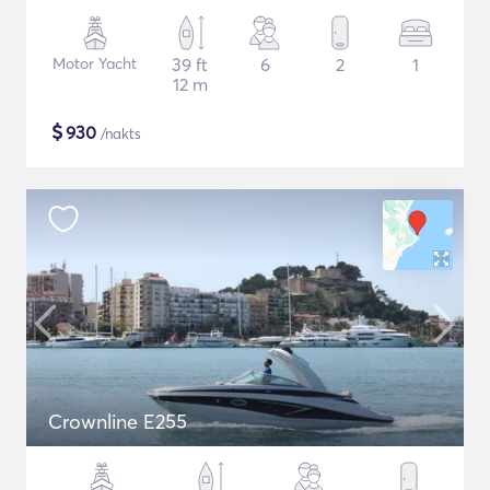
Motor Yacht
39 ft
6
2
1
12 m
$
930
/nakts
Crownline E255