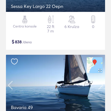
Sessa Key Largo 22 Oepn
Centra konsole
22 ft
6 Kruīza
0
7 m
$
838
/diena
Bavaria 49