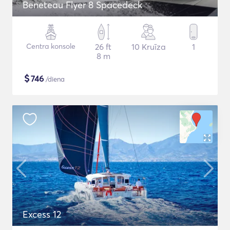
Beneteau Flyer 8 Spacedeck
Centra konsole
26 ft
10 Kruīza
1
8 m
$
746
/diena
Excess 12