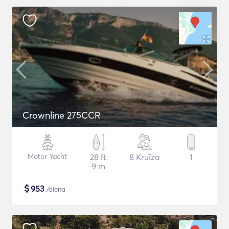
Crownline 275CCR
Motor Yacht
28 ft
8 Kruīza
1
9 m
$
953
/diena