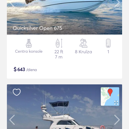
Quicksilver Open 675
Centra konsole
22 ft
8 Kruīza
1
7 m
$
643
/diena