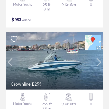
Motor Yacht
25 ft
9 Kruīza
0
8 m
$
953
/diena
Crownline E255
Motor Yacht
255 ft
9 Kruīza
0
78 m