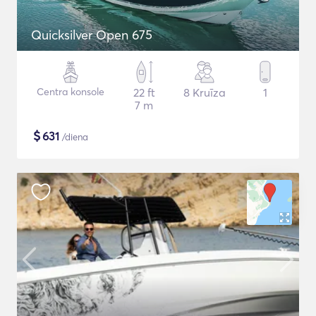
Quicksilver Open 675
Centra konsole
22 ft
8 Kruīza
1
7 m
$
631
/diena