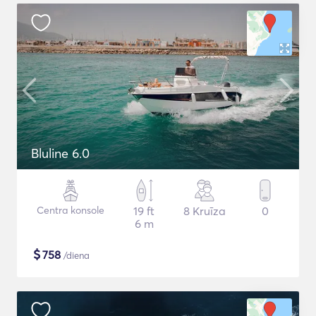
Bluline 6.0
Centra konsole
19 ft
8 Kruīza
0
6 m
$
758
/diena