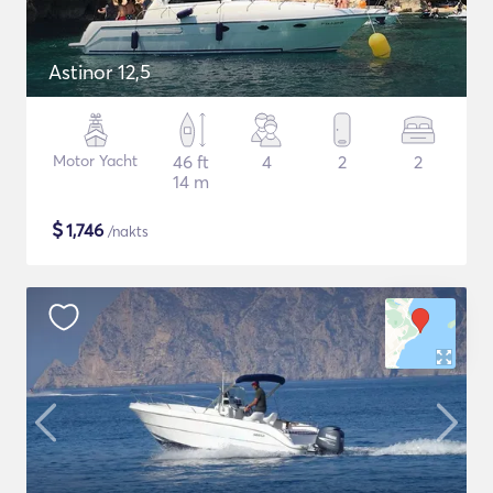
Astinor 12,5
Motor Yacht
46 ft
4
2
2
14 m
$
1,746
/nakts