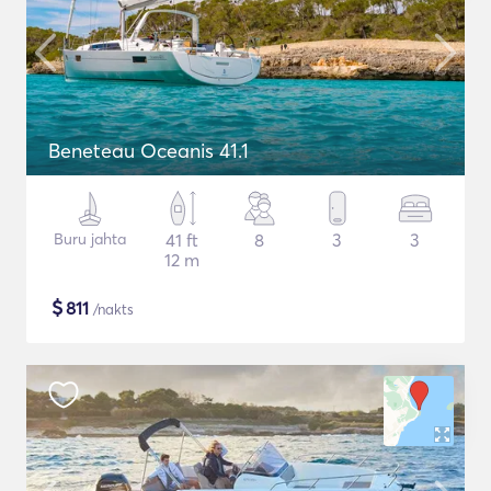
Beneteau Oceanis 41.1
Buru jahta
41 ft
8
3
3
12 m
$
811
/nakts