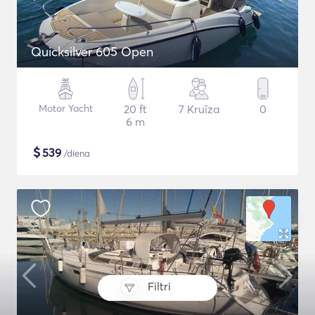
Quicksilver 605 Open
Motor Yacht
20 ft
7 Kruīza
0
6 m
$
539
/diena
Filtri