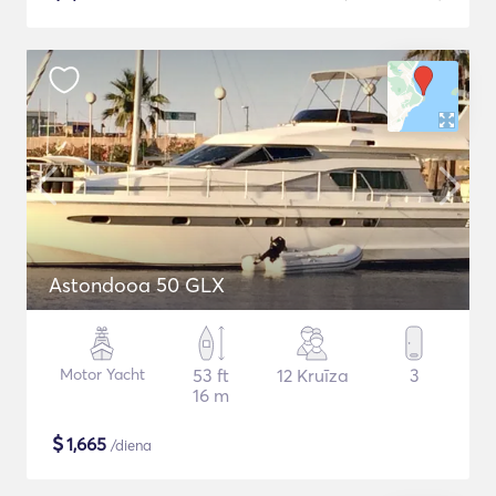
Astondooa 50 GLX
Motor Yacht
53 ft
12 Kruīza
3
16 m
$
1,665
/diena