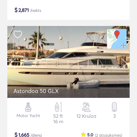
$
2,871
/nakts
Astondoa 50 GLX
Motor Yacht
52 ft
12 Kruīza
3
16 m
$
1,665
5.0
/diena
(2
atsauksmes
)