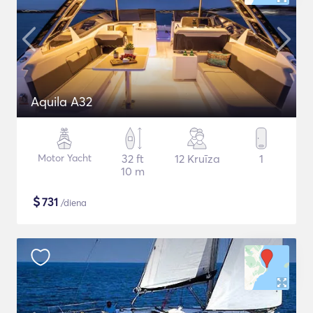
Aquila A32
Motor Yacht
32 ft
12 Kruīza
1
10 m
$
731
/diena