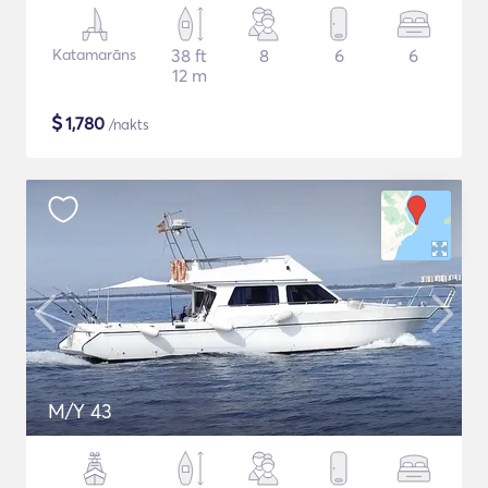
Katamarāns
38 ft
8
6
6
12 m
$
1,780
/nakts
M/Y 43