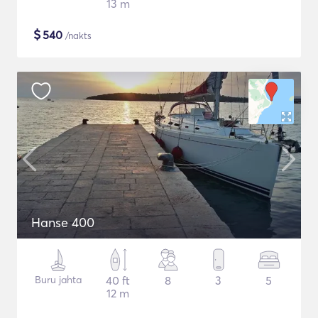
13 m
$
540
/nakts
Hanse 400
Buru jahta
40 ft
8
3
5
12 m