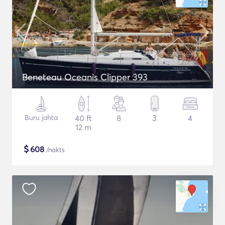
Beneteau Oceanis Clipper 393
Buru jahta
40 ft
8
3
4
12 m
$
608
/nakts