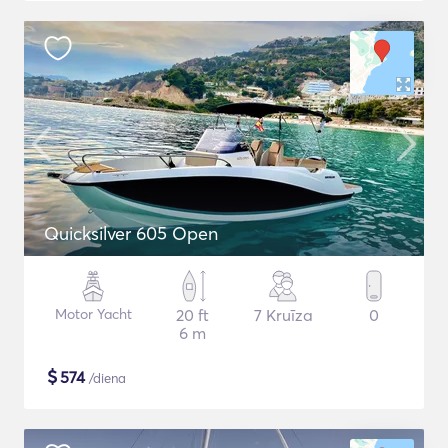
Quicksilver 605 Open
Motor Yacht
20 ft
7 Kruīza
0
6 m
$
574
/diena