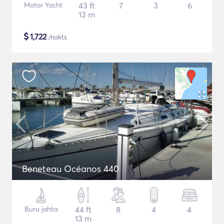
Motor Yacht
43 ft
7
3
6
13 m
$
1,722
/nakts
Beneteau Océanos 440
Buru jahta
44 ft
8
4
4
13 m