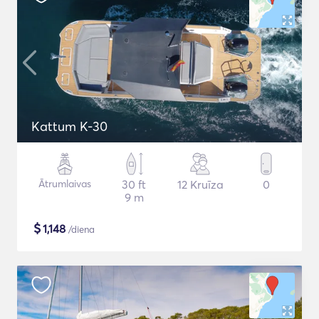
Kattum K-30
Ātrumlaivas
30 ft
12 Kruīza
0
9 m
$
1,148
/diena