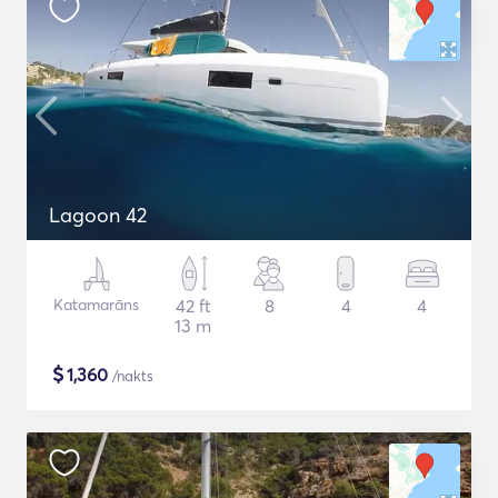
Lagoon 42
Katamarāns
42 ft
8
4
4
13 m
$
1,360
/nakts