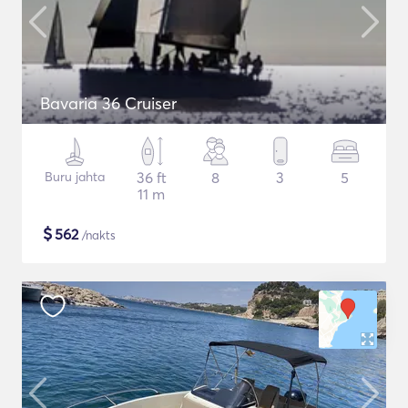
Bavaria 36 Cruiser
Buru jahta
36 ft
8
3
5
11 m
$
562
/nakts