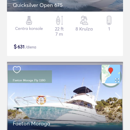
Quicksilver Open 675
Centra konsole
22 ft
8 Kruīza
1
7 m
$
631
/diena
Faeton Moraga