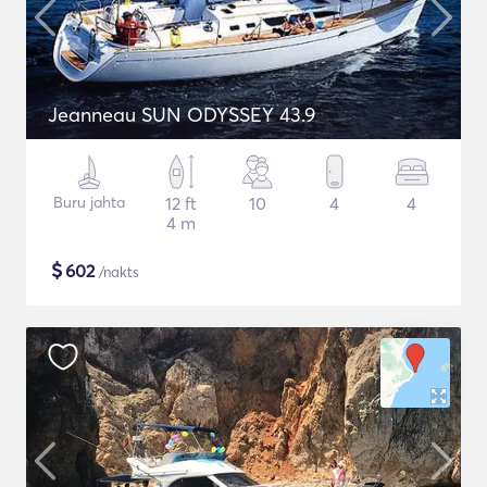
Jeanneau SUN ODYSSEY 43.9
Buru jahta
12 ft
10
4
4
4 m
$
602
/nakts