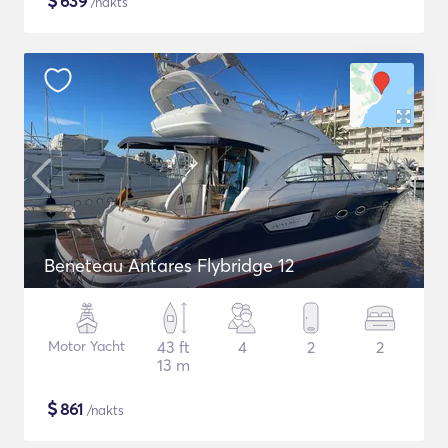
$
639
/nakts
Beneteau Antares Flybridge 12
Motor Yacht
43 ft
4
2
2
13 m
$
861
/nakts