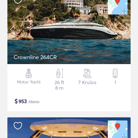
Crownline 264CR
Motor Yacht
26 ft
7 Kruīza
1
8 m
$
953
/diena