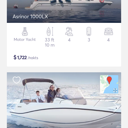
Asrinor 1000LX
Motor Yacht
33 ft
4
3
4
10 m
$
1,722
/nakts