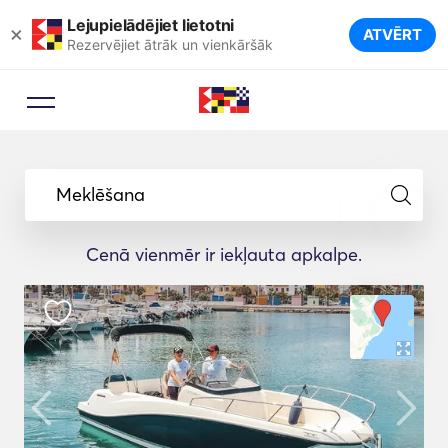
Lejupielādējiet lietotni
×
ATVĒRT
Rezervējiet ātrāk un vienkāršāk
Meklēšana
Cenā vienmēr ir iekļauta apkalpe.