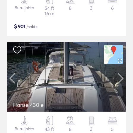
Buru jahta
54 ft
8
3
6
16 m
$
901
/nakts
Hanse 430 e
Buru jahta
43 ft
8
3
5