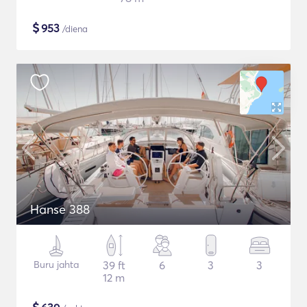
$
953
/diena
Hanse 388
Buru jahta
39 ft
6
3
3
12 m