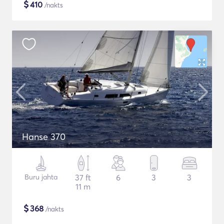
$
410
/nakts
Hanse 370
Buru jahta
37 ft
6
3
3
11 m
$
368
/nakts