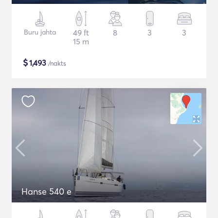
Buru jahta
49 ft
8
3
3
15 m
$
1,493
/nakts
Hanse 540 e