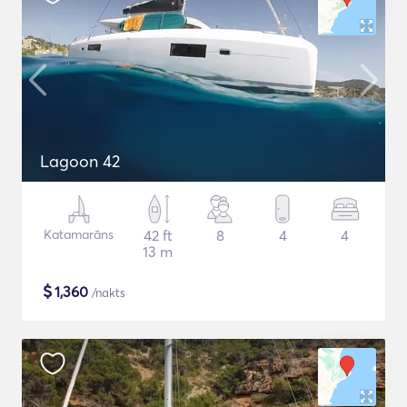
Lagoon 42
Katamarāns
42 ft
8
4
4
13 m
$
1,360
/nakts