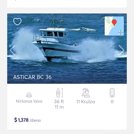
ASTICAR BC 36
Niršanas laiva
36 ft
11 Kruīza
0
11 m
$
1,378
/diena