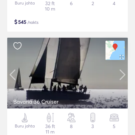
Buru jahta
32 ft
6
2
4
10 m
$
545
/nakts
Bavaria 36 Cruiser
Buru jahta
36 ft
8
3
5
11 m