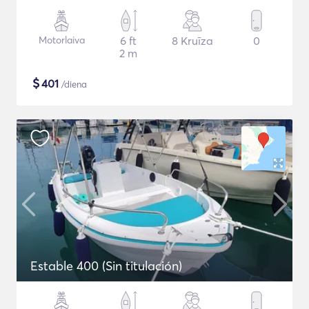
Motorlaiva
6 ft
8 Kruīza
0
2 m
$
401
/diena
Estable 400 (Sin titulación)