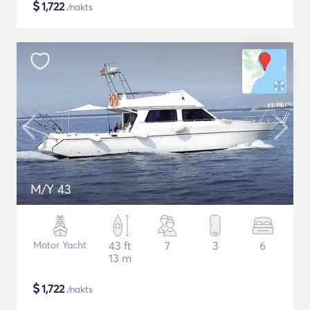
$
1,722
/nakts
M/Y 43
Motor Yacht
43 ft
7
3
6
13 m
$
1,722
/nakts