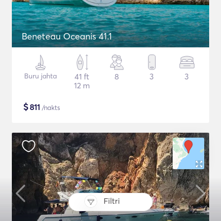
Beneteau Oceanis 41.1
Buru jahta
41 ft
8
3
3
12 m
$
811
/nakts
Filtri