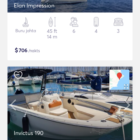
Elan Impression
Buru jahta
45 ft
6
4
3
14 m
$
706
/nakts
Invictus 190