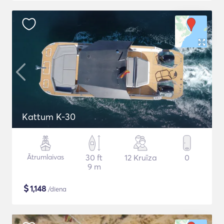
Kattum K-30
Ātrumlaivas
30 ft
12 Kruīza
0
9 m
$
1,148
/diena