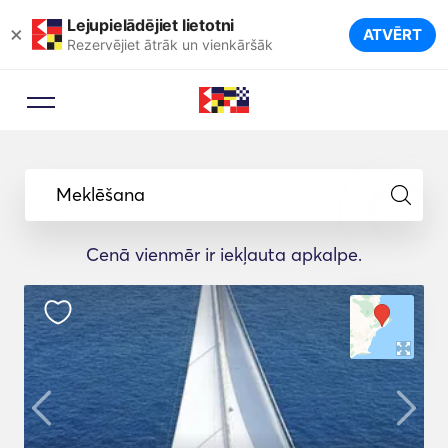
Lejupielādējiet lietotni
×
ATVĒRT
Rezervējiet ātrāk un vienkāršāk
Meklēšana
Cenā vienmēr ir iekļauta apkalpe.