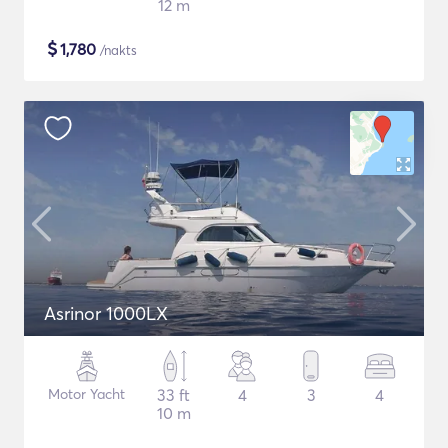
12 m
$
1,780
/nakts
Asrinor 1000LX
Motor Yacht
33 ft
4
3
4
10 m