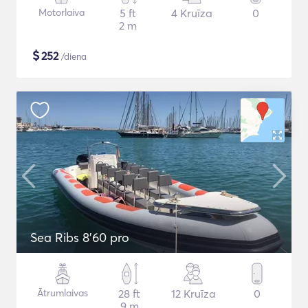
Motorlaiva
5 ft
4 Kruīza
0
2 m
$
252
/diena
Sea Ribs 8'60 pro
Ātrumlaivas
28 ft
12 Kruīza
0
9 m