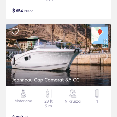
$
654
/diena
Jeanneau Cap Camarat 8.5 CC
Motorlaiva
28 ft
9 Kruīza
1
9 m