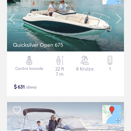
Quicksilver Open 675
Centra konsole
22 ft
8 Kruīza
1
7 m
$
631
/diena