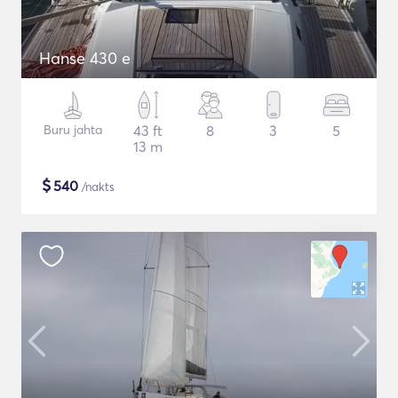
Hanse 430 e
Buru jahta
43 ft
8
3
5
13 m
$
540
/nakts