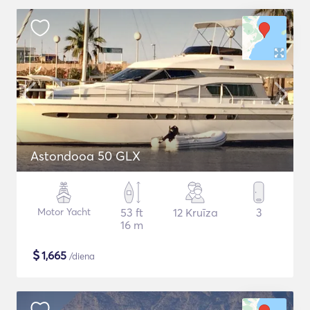
Astondooa 50 GLX
Motor Yacht
53 ft
12 Kruīza
3
16 m
$
1,665
/diena