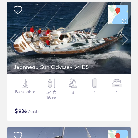
Jeanneau Sun Odyssey 54 DS
Buru jahta
54 ft
8
4
4
16 m
$
936
/nakts