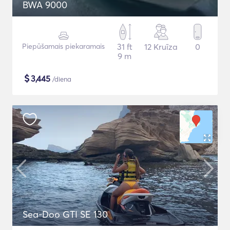
BWA 9000
Piepūšamais piekaramais
31 ft
12 Kruīza
0
9 m
$
3,445
/diena
Sea-Doo GTI SE 130