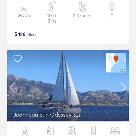
Jet Ski
10 ft
2 Kruīza
0
3 m
$
126
/diena
Jeanneau Sun Odyssey 32i