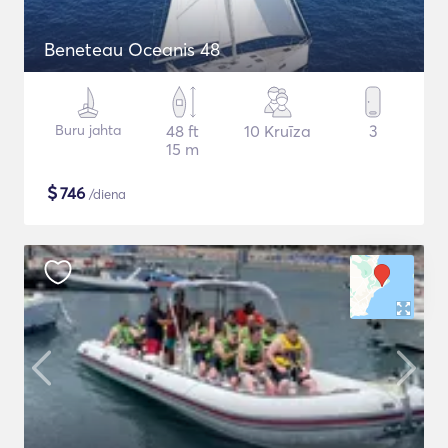
Beneteau Oceanis 48
Buru jahta
48 ft
10 Kruīza
3
15 m
$
746
/diena