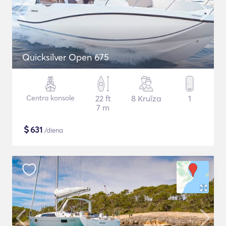
Quicksilver Open 675
Centra konsole
22 ft
8 Kruīza
1
7 m
$
631
/diena