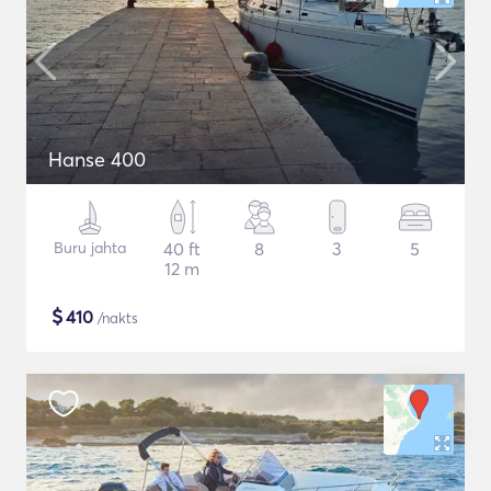
Hanse 400
Buru jahta
40 ft
8
3
5
12 m
$
410
/nakts