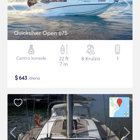
Quicksilver Open 675
Centra konsole
22 ft
8 Kruīza
1
7 m
$
643
/diena