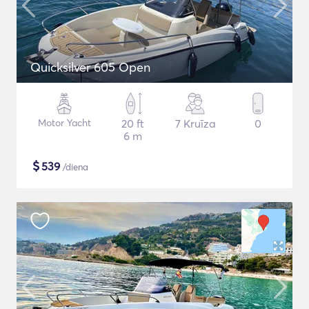
Quicksilver 605 Open
Motor Yacht
20 ft
7 Kruīza
0
6 m
$
539
/diena