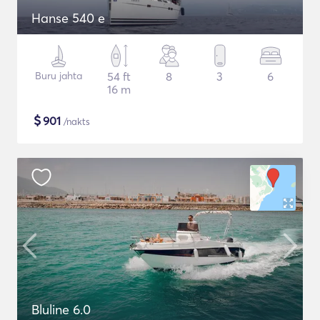
Hanse 540 e
Buru jahta
54 ft
8
3
6
16 m
$
901
/nakts
Bluline 6.0