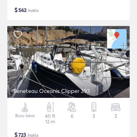
$
562
/nakts
Beneteau Oceanis Clipper 393
Buru laiva
40 ft
6
3
3
12 m
$
723
/nakts