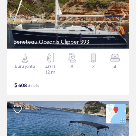
Beneteau Oceanis Clipper 393
Buru jahta
40 ft
8
3
4
12 m
$
608
/nakts