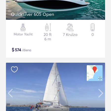
Quicksilver 605 Open
Motor Yacht
20 ft
7 Kruīza
0
6 m
$
574
/diena