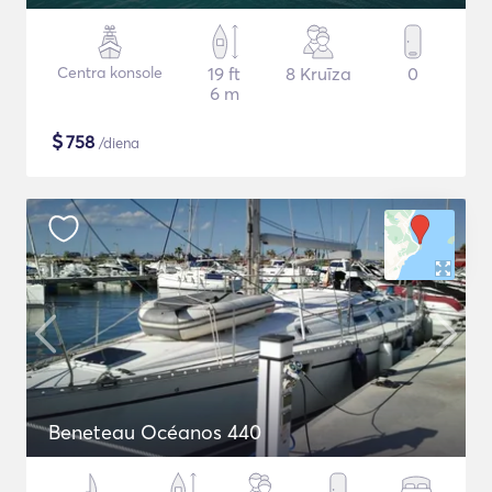
Centra konsole
19 ft
8 Kruīza
0
6 m
$
758
/diena
Beneteau Océanos 440