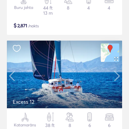
Buru jahta
44 ft
8
4
4
13 m
$
2,871
/nakts
Excess 12
Katamarāns
38 ft
8
6
6