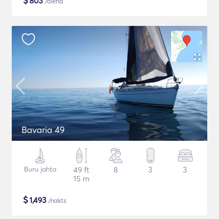
$
803
/diena
Bavaria 49
Buru jahta
49 ft
8
3
3
15 m
$
1,493
/nakts