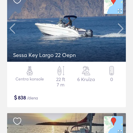
Sessa Key Largo 22 Oepn
Centra konsole
22 ft
6 Kruīza
0
7 m
$
838
/diena