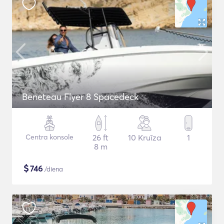
Beneteau Flyer 8 Spacedeck
Centra konsole
26 ft
10 Kruīza
1
8 m
$
746
/diena