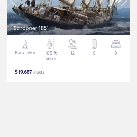
Schooner 185'
Buru jahta
185 ft
12
6
9
56 m
$
19,687
/nakts