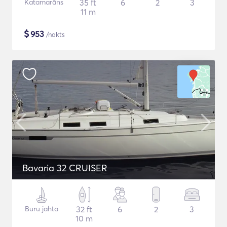
Katamarāns
35 ft
6
2
3
11 m
$
953
/nakts
Bavaria 32 CRUISER
Buru jahta
32 ft
6
2
3
10 m