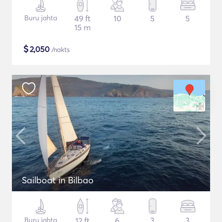
Buru jahta
49 ft
10
5
5
15 m
$
2,050
/nakts
Sailboat in Bilbao
Buru jahta
12 ft
6
3
3