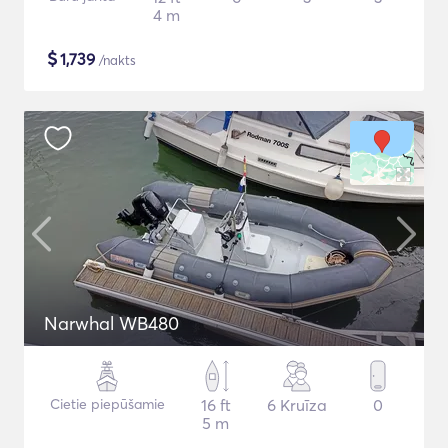
4 m
$
1,739
/nakts
Narwhal WB480
Cietie piepūšamie
16 ft
6 Kruīza
0
5 m