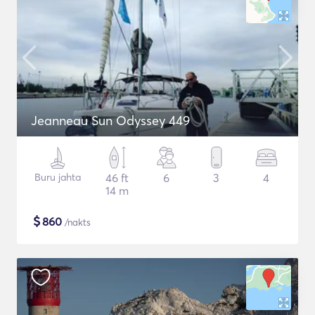
Jeanneau Sun Odyssey 449
Buru jahta
46 ft
6
3
4
14 m
$
860
/nakts