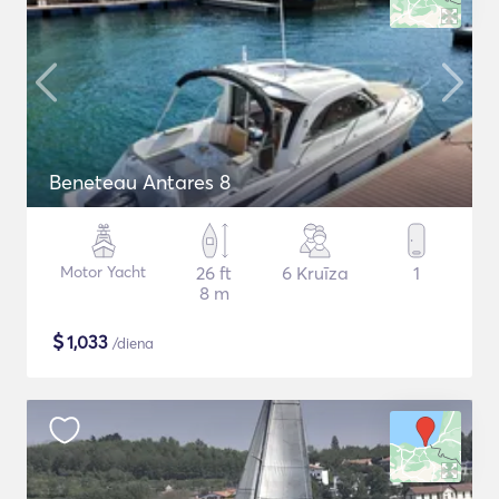
Beneteau Antares 8
Motor Yacht
26 ft
6 Kruīza
1
8 m
$
1,033
/diena