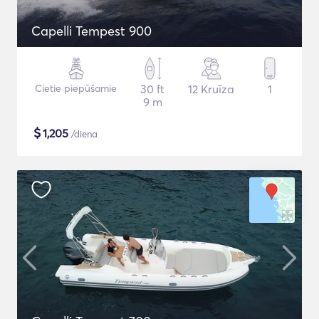
Capelli Tempest 900
Cietie piepūšamie
30 ft
12 Kruīza
1
9 m
$
1,205
/diena