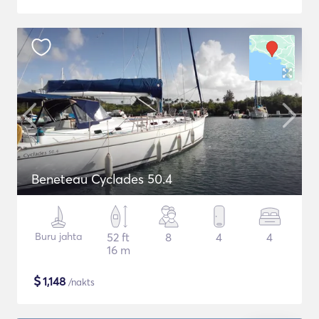
Beneteau Cyclades 50.4
Buru jahta
52 ft
8
4
4
16 m
$
1,148
/nakts