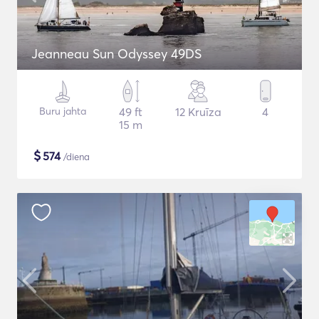
Jeanneau Sun Odyssey 49DS
Buru jahta
49 ft
12 Kruīza
4
15 m
$
574
/diena