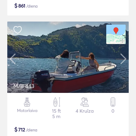
$
861
/diena
M/B 443
Motorlaiva
15 ft
4 Kruīza
0
5 m
$
712
/diena