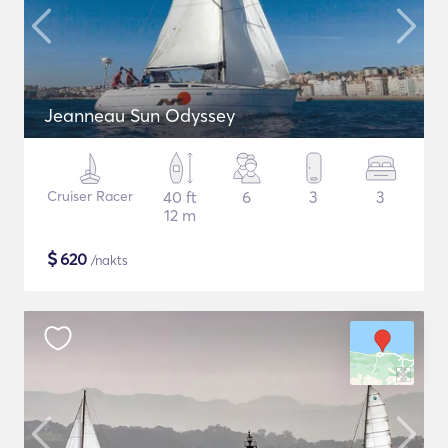
Jeanneau Sun Odyssey
Cruiser Racer
40 ft
6
3
3
12 m
$
620
/nakts