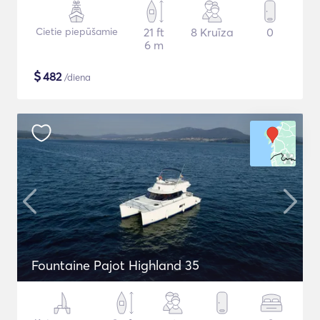
Cietie piepūšamie
21 ft
8 Kruīza
0
6 m
$
482
/diena
Fountaine Pajot Highland 35