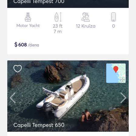
Capelli Tempest 700
Motor Yacht
23 ft
12 Kruīza
0
7 m
$
608
/diena
Capelli Tempest 650