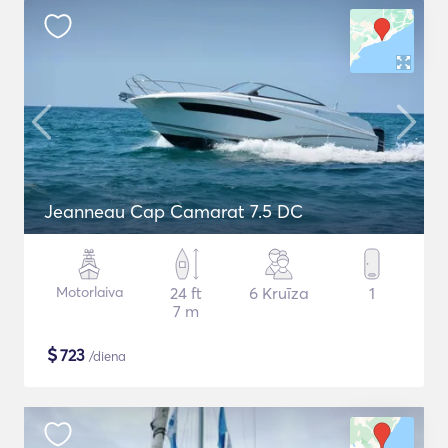
Jeanneau Cap Camarat 7.5 DC
Motorlaiva
24 ft
6 Kruīza
1
7 m
$
723
/diena