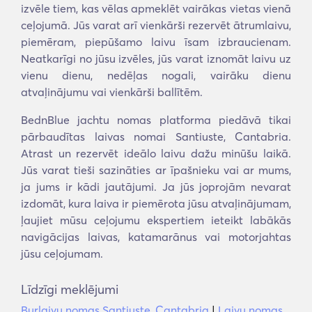
izvēle tiem, kas vēlas apmeklēt vairākas vietas vienā
ceļojumā. Jūs varat arī vienkārši rezervēt ātrumlaivu,
piemēram, piepūšamo laivu īsam izbraucienam.
Neatkarīgi no jūsu izvēles, jūs varat iznomāt laivu uz
vienu dienu, nedēļas nogali, vairāku dienu
atvaļinājumu vai vienkārši ballītēm.
BednBlue jachtu nomas platforma piedāvā tikai
pārbaudītas laivas nomai Santiuste, Cantabria.
Atrast un rezervēt ideālo laivu dažu minūšu laikā.
Jūs varat tieši sazināties ar īpašnieku vai ar mums,
ja jums ir kādi jautājumi. Ja jūs joprojām nevarat
izdomāt, kura laiva ir piemērota jūsu atvaļinājumam,
ļaujiet mūsu ceļojumu ekspertiem ieteikt labākās
navigācijas laivas, katamarānus vai motorjahtas
jūsu ceļojumam.
Līdzīgi meklējumi
Burlaivu nomas Santiuste, Cantabria
|
Laivu nomas