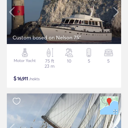
Custom based on Nelson 75"
Motor Yacht
75 ft
10
5
5
23 m
$
16,911
/nakts