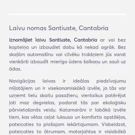
Laivu nomas Santiuste, Cantabria
Iznomājiet laivu Santiuste, Cantabria
ar vai bez
kapteiņa un izbaudiet dabu kā nekad agrāk. Bez
skaļām automašīnu vai cilvēku trokšņiem jūs varat
vienkārši izbaudīt mierīgo ūdens šalkoņu un sauli uz
ādas.
Navigācijas laivas ir ideālas piedzīvojumu
mīļotājiem un ir visekonomiskākā izvēle, jo tās var
uzņemt lielu skaitu pasažieru, vienlaikus patērējot
ļoti maz degvielas, padarot tās par ekoloģisku
pārvietošanās veidu. Katamarāni ir labākā izvēle
tiem, kas vēlas ceļot luksusa un komforta apstākļos,
pateicoties to plašajam iekārtojumam. Visbeidzot,
pateicoties to ātrumam, motorjahtas ir vislabākā