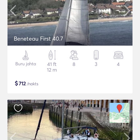
Beneteau First 40.7
Buru jahta
41 ft
8
3
4
12 m
$
712
/nakts