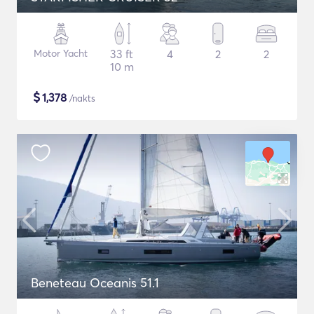
Motor Yacht
33 ft
4
2
2
10 m
$
1,378
/nakts
Beneteau Oceanis 51.1