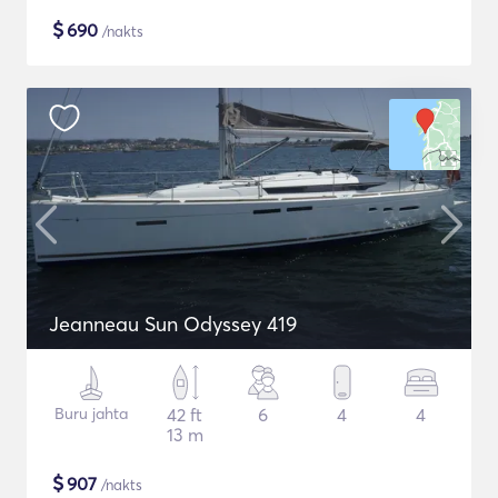
$
690
/nakts
Jeanneau Sun Odyssey 419
Buru jahta
42 ft
6
4
4
13 m
$
907
/nakts