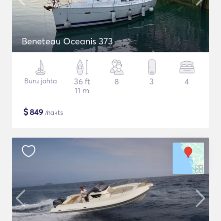
Beneteau Oceanis 373
Buru jahta
36 ft
8
3
4
11 m
$
849
/nakts