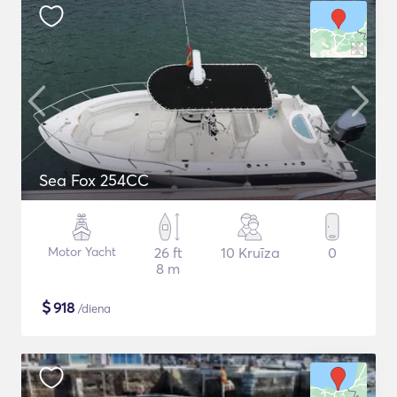
Sea Fox 254CC
Motor Yacht
26 ft
10 Kruīza
0
8 m
$
918
/diena