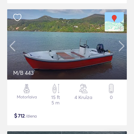
M/B 443
Motorlaiva
15 ft
4 Kruīza
0
5 m
$
712
/diena