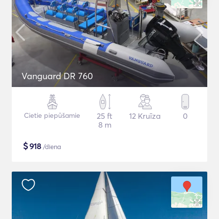
Vanguard DR 760
Cietie piepūšamie
25 ft
12 Kruīza
0
8 m
$
918
/diena