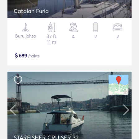
Catalan Furia
Buru jahta
37 ft
4
2
2
11 m
$
689
/nakts
STARFISHER CRUISER 32