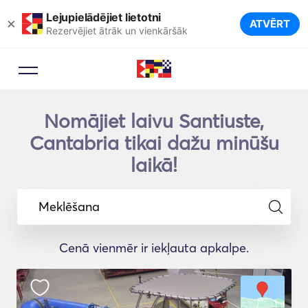
Lejupielādējiet lietotni
×
ATVĒRT
Rezervējiet ātrāk un vienkāršāk
Nomājiet laivu Santiuste,
Cantabria tikai dažu minūšu
laikā!
Meklēšana
Cenā vienmēr ir iekļauta apkalpe.