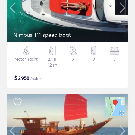
Nimbus T11 speed boat
Motor Yacht
41 ft
2
2
2
12 m
$
2,958
/nakts