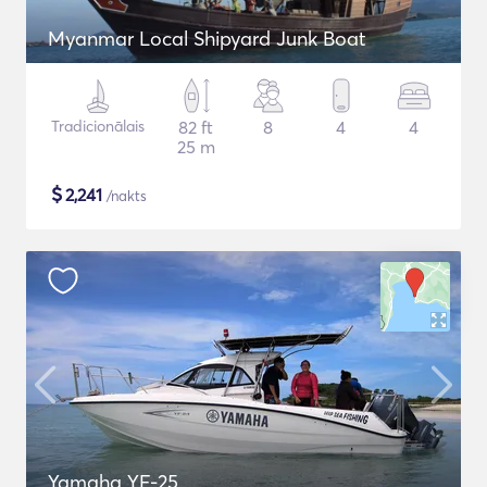
Myanmar Local Shipyard Junk Boat
Tradicionālais
82 ft
8
4
4
25 m
$
2,241
/nakts
Yamaha YF-25