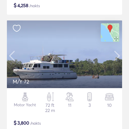
$
4,258
/nakts
M/Y 72
Motor Yacht
72 ft
11
3
10
22 m
$
3,800
/nakts