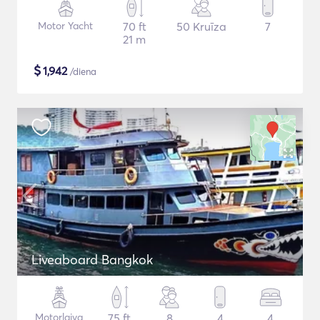
Motor Yacht
70 ft
50 Kruīza
7
21 m
$
1,942
/diena
Liveaboard Bangkok
Motorlaiva
75 ft
8
4
4