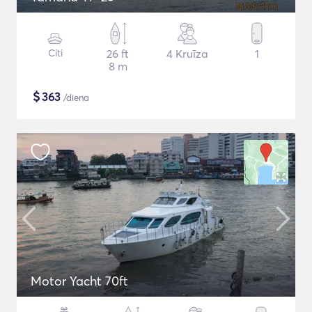
Citi
26 ft
4 Kruīza
1
8 m
$
363
/diena
Motor Yacht 70ft