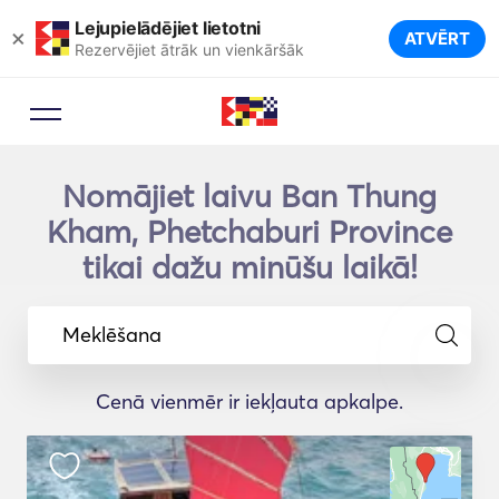
Lejupielādējiet lietotni
×
ATVĒRT
Rezervējiet ātrāk un vienkāršāk
Nomājiet laivu Ban Thung
Kham, Phetchaburi Province
tikai dažu minūšu laikā!
Meklēšana
Cenā vienmēr ir iekļauta apkalpe.