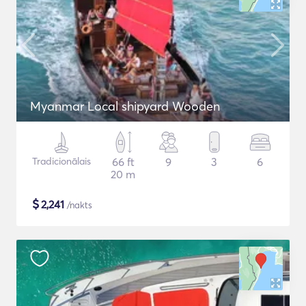
Myanmar Local shipyard Wooden
Tradicionālais
66 ft
9
3
6
20 m
$
2,241
/nakts