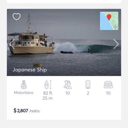
Japanese Ship
Motorlaiva
82 ft
10
2
10
25 m
$
2,807
/nakts