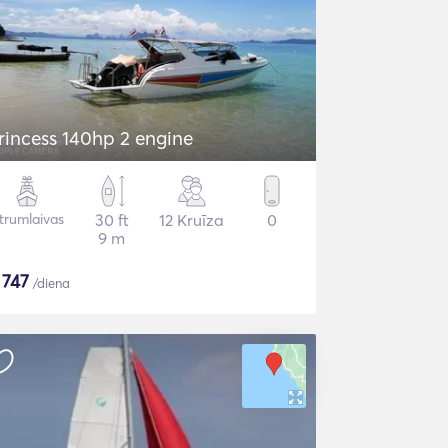
rincess 140hp 2 engine
trumlaivas
30 ft
12 Kruīza
0
9 m
$
747
/diena