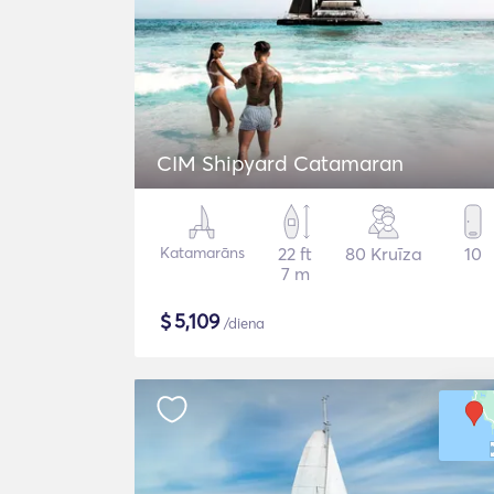
CIM Shipyard Catamaran
Katamarāns
22 ft
80 Kruīza
10
7 m
$
5,109
/diena