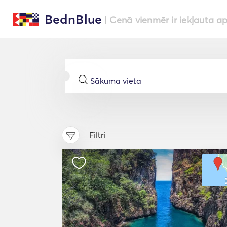
BednBlue
| Cenā vienmēr ir iekļauta a
Filtri