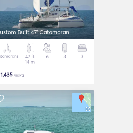
ustom Built 47' Catamaran
atamarāns
47 ft
6
3
3
14 m
$
1,435
/nakts