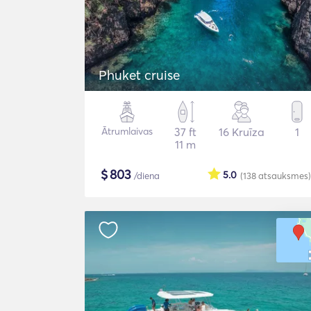
Phuket cruise
Ātrumlaivas
37 ft
16 Kruīza
1
11 m
$
803
5.0
/diena
(138
atsauksmes
)