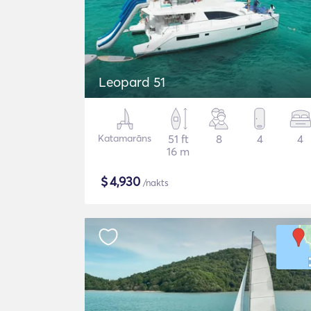
Leopard 51
Katamarāns
51 ft
8
4
4
16 m
$
4,930
/nakts