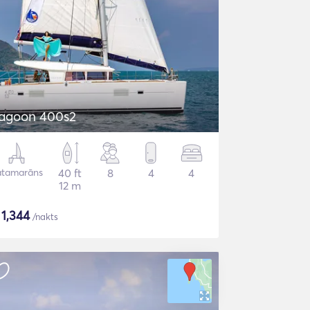
agoon 400s2
atamarāns
40 ft
8
4
4
12 m
$
1,344
/nakts