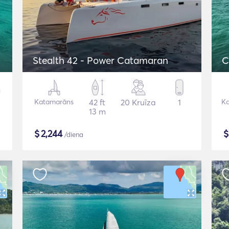
Stealth 42 - Power Catamaran
C
Katamarāns
42 ft
20 Kruīza
1
K
13 m
$
2,244
/diena