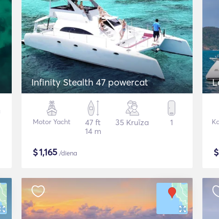
Infinity Stealth 47 powercat
L
Motor Yacht
47 ft
35 Kruīza
1
K
14 m
$
1,165
/diena