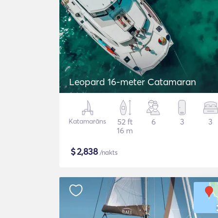
Leopard 16-meter Catamaran
Katamarāns
52 ft
6
3
3
16 m
$
2,838
/nakts