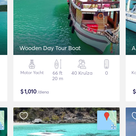
Wooden Day Tour Boat
A
Motor Yacht
66 ft
40 Kruīza
0
K
20 m
$
1,010
/diena