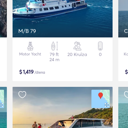
M/B 79
C
Motor Yacht
79 ft
20 Kruīza
0
K
24 m
$
1,419
/diena