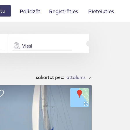
stu
Palīdzēt
Reģistrēties
Pieteikties
Viesi
sakārtot pēc:
>