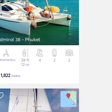
dmiral 38 - Phuket
atamarāns
38 ft
4
2
2
12 m
$
1,822
/nakts