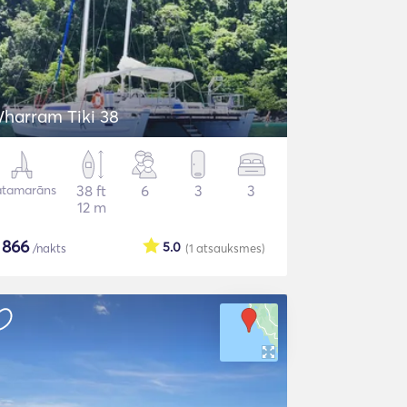
Wharram Tiki 38
atamarāns
38 ft
6
3
3
12 m
$
866
5.0
/nakts
(1
atsauksmes
)