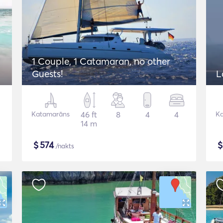
1 Couple, 1 Catamaran, no other
Guests!
L
Katamarāns
46 ft
8
4
4
K
14 m
$
574
/nakts