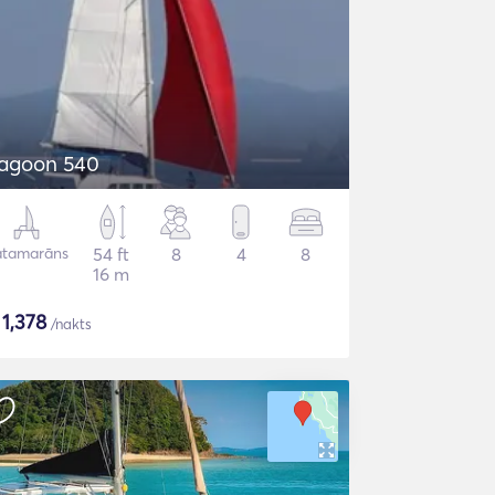
agoon 540
atamarāns
54 ft
8
4
8
16 m
$
1,378
/nakts