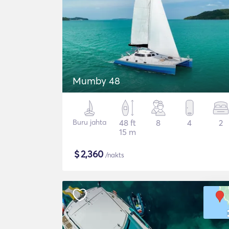
Mumby 48
Buru jahta
48 ft
8
4
2
15 m
$
2,360
/nakts