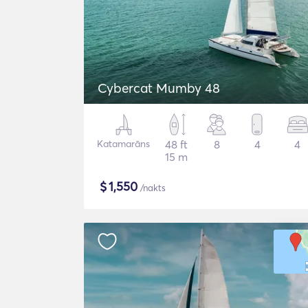
Cybercat Mumby 48
Katamarāns
48 ft
8
4
4
15 m
$
1,550
/nakts