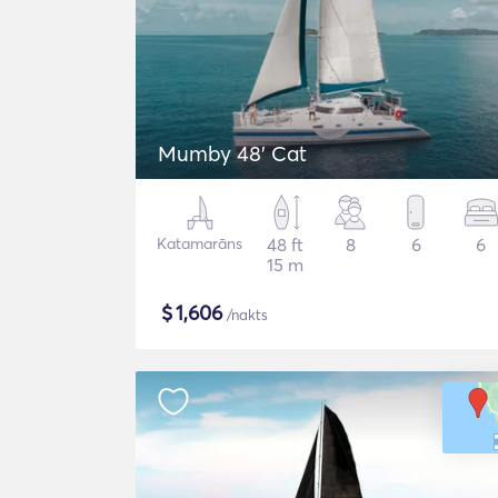
Mumby 48' Cat
Katamarāns
48 ft
8
6
6
15 m
$
1,606
/nakts