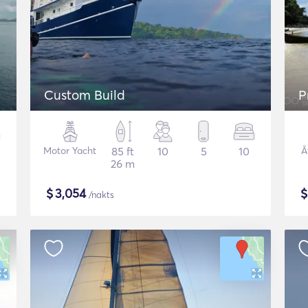
Custom Build
P
Motor Yacht
85 ft
10
5
10
Ā
26 m
$
3,054
/nakts