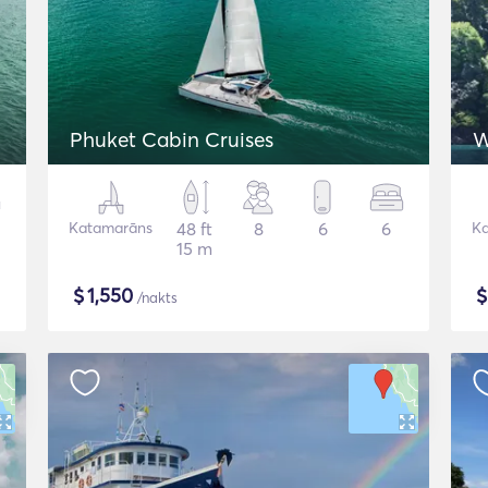
Phuket Cabin Cruises
Katamarāns
48 ft
8
6
6
K
15 m
$
1,550
/nakts