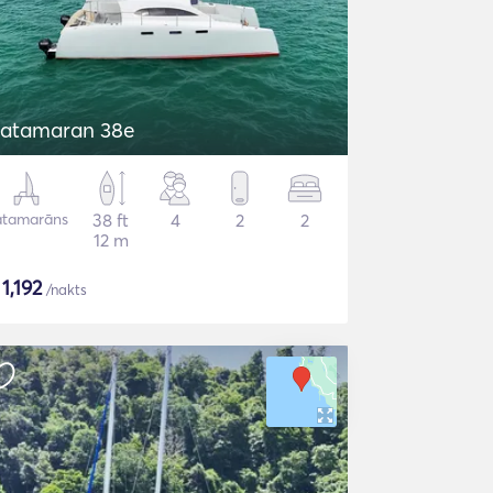
atamaran 38e
atamarāns
38 ft
4
2
2
12 m
$
1,192
/nakts