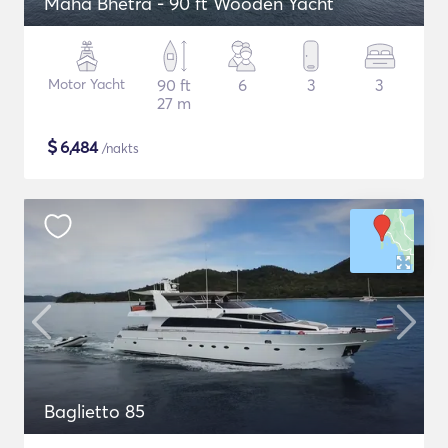
Maha Bhetra - 90 ft Wooden Yacht
Motor Yacht
90 ft
6
3
3
27 m
$
6,484
/nakts
Baglietto 85