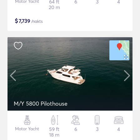
Motor Yacht
64 ft
6
3
4
20 m
$
7,739
/nakts
M/Y 5800 Pilothouse
Motor Yacht
59 ft
6
3
4
18 m