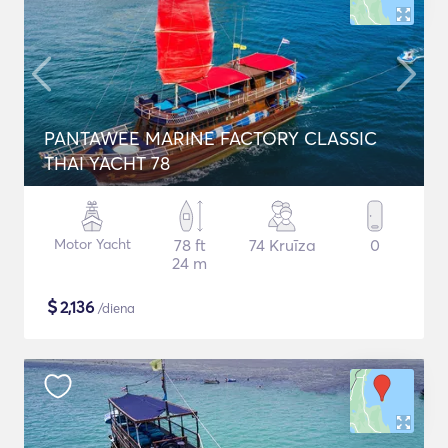
PANTAWEE MARINE FACTORY CLASSIC
THAI YACHT 78
Motor Yacht
78 ft
74 Kruīza
0
24 m
$
2,136
/diena