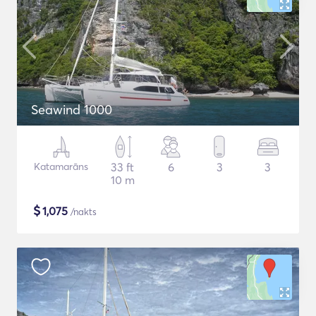
Seawind 1000
Katamarāns
33 ft
6
3
3
10 m
$
1,075
/nakts