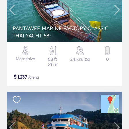
PANTAWEE MARINE FACTORY CLASSIC
THAI YACHT 68
Motorlaiva
68 ft
24 Kruīza
0
21 m
$
1,237
/diena