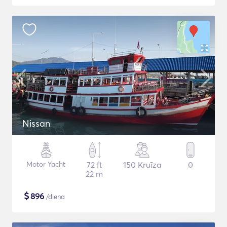
Nissan
Motor Yacht
72 ft
150 Kruīza
0
22 m
$
896
/diena