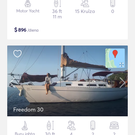
Motor Yacht
36 ft
15 Kruīza
0
11 m
$
896
/diena
Freedom 30
Buru jahta
30 ft
4
2
2