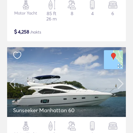
Motor Yacht
85 ft
8
4
6
26 m
$
4,258
/nakts
Sunseeker Manhattan 60