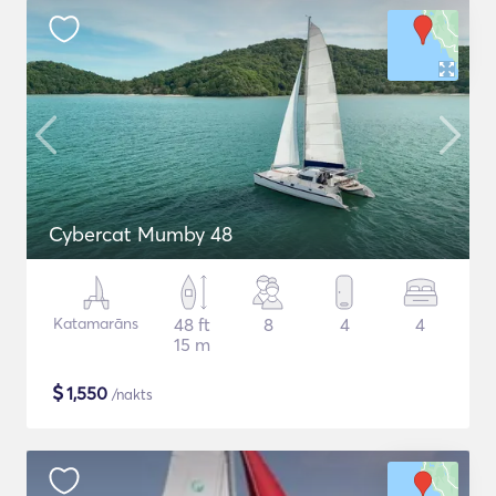
Cybercat Mumby 48
Katamarāns
48 ft
8
4
4
15 m
$
1,550
/nakts