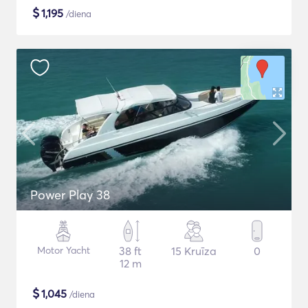
$
1,195
/diena
Power Play 38
Motor Yacht
38 ft
15 Kruīza
0
12 m
$
1,045
/diena