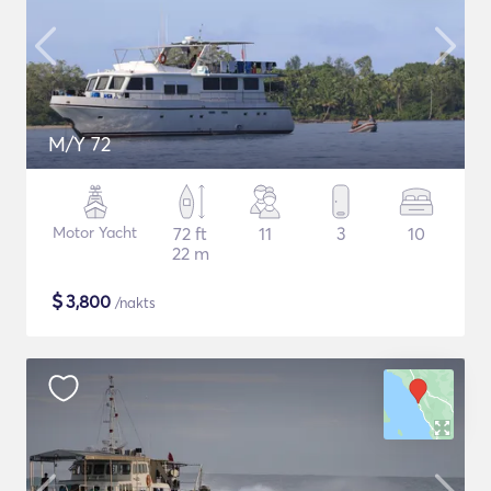
M/Y 72
Motor Yacht
72 ft
11
3
10
22 m
$
3,800
/nakts