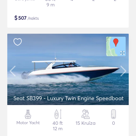
9 m
$
507
/nakts
Seat SB399 - Luxury Twin Engine Speedboat
Motor Yacht
40 ft
15 Kruīza
0
12 m