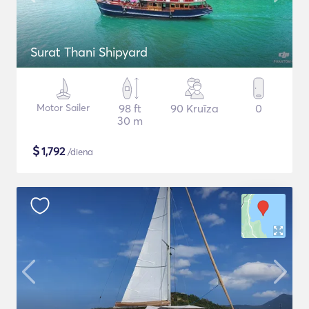
Surat Thani Shipyard
Motor Sailer
98 ft
90 Kruīza
0
30 m
$
1,792
/diena