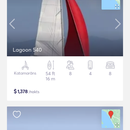
Lagoon 540
Katamarāns
54 ft
8
4
8
16 m
$
1,378
/nakts