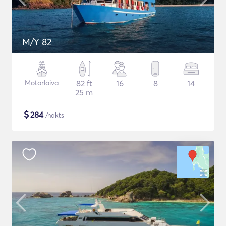
M/Y 82
Motorlaiva
82 ft
16
8
14
25 m
$
284
/nakts