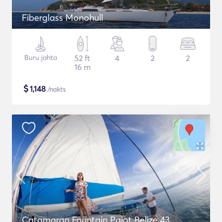
Fiberglass Monohull
Buru jahta
52 ft
4
2
2
16 m
$
1,148
/nakts
Catamaran Fountain Pajot Belize 43