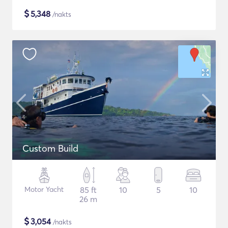
$
5,348
/nakts
Custom Build
Motor Yacht
85 ft
10
5
10
26 m
$
3,054
/nakts