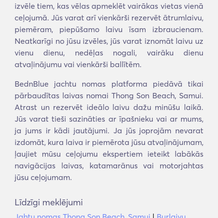
izvēle tiem, kas vēlas apmeklēt vairākas vietas vienā
ceļojumā. Jūs varat arī vienkārši rezervēt ātrumlaivu,
piemēram, piepūšamo laivu īsam izbraucienam.
Neatkarīgi no jūsu izvēles, jūs varat iznomāt laivu uz
vienu dienu, nedēļas nogali, vairāku dienu
atvaļinājumu vai vienkārši ballītēm.
BednBlue jachtu nomas platforma piedāvā tikai
pārbaudītas laivas nomai Thong Son Beach, Samui.
Atrast un rezervēt ideālo laivu dažu minūšu laikā.
Jūs varat tieši sazināties ar īpašnieku vai ar mums,
ja jums ir kādi jautājumi. Ja jūs joprojām nevarat
izdomāt, kura laiva ir piemērota jūsu atvaļinājumam,
ļaujiet mūsu ceļojumu ekspertiem ieteikt labākās
navigācijas laivas, katamarānus vai motorjahtas
jūsu ceļojumam.
Līdzīgi meklējumi
Jahtu nomas Thong Son Beach, Samui
|
Burlaivu