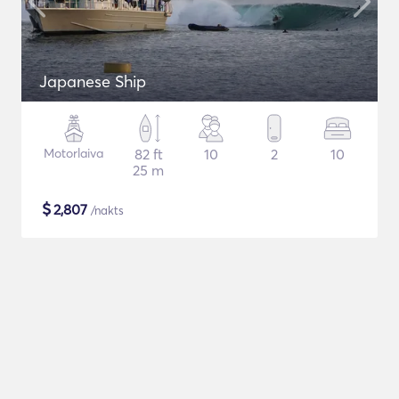
Japanese Ship
Motorlaiva
82 ft
10
2
10
25 m
$
2,807
/nakts