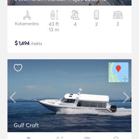
Katamarāns
43 ft
4
2
3
13 m
$
1,494
/nakts
Gulf Craft