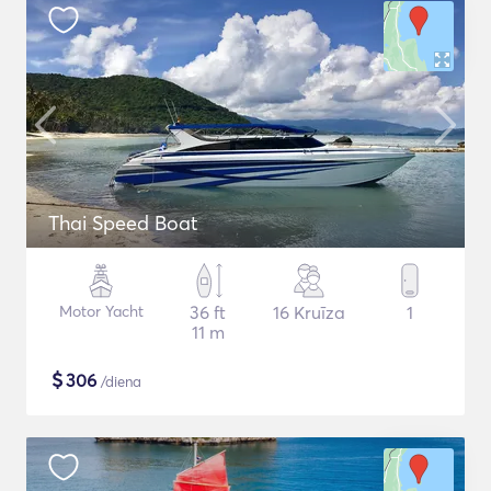
Thai Speed Boat
Motor Yacht
36 ft
16 Kruīza
1
11 m
$
306
/diena