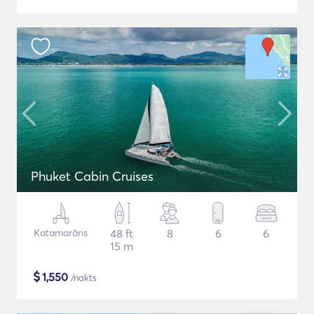
Phuket Cabin Cruises
Katamarāns
48 ft
8
6
6
15 m
$
1,550
/nakts