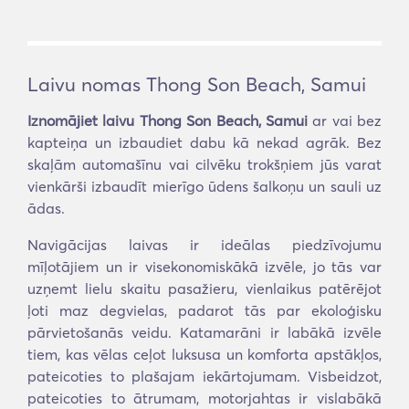
Laivu nomas Thong Son Beach, Samui
Iznomājiet laivu Thong Son Beach, Samui
ar vai bez
kapteiņa un izbaudiet dabu kā nekad agrāk. Bez
skaļām automašīnu vai cilvēku trokšņiem jūs varat
vienkārši izbaudīt mierīgo ūdens šalkoņu un sauli uz
ādas.
Navigācijas laivas ir ideālas piedzīvojumu
mīļotājiem un ir visekonomiskākā izvēle, jo tās var
uzņemt lielu skaitu pasažieru, vienlaikus patērējot
ļoti maz degvielas, padarot tās par ekoloģisku
pārvietošanās veidu. Katamarāni ir labākā izvēle
tiem, kas vēlas ceļot luksusa un komforta apstākļos,
pateicoties to plašajam iekārtojumam. Visbeidzot,
pateicoties to ātrumam, motorjahtas ir vislabākā