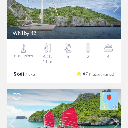
Whitby 42
Buru jahta
42 ft
6
2
4
13 m
$
681
4.7
/nakts
(1
atsauksmes
)