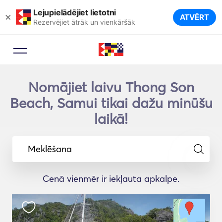
Lejupielādējiet lietotni
×
ATVĒRT
Rezervējiet ātrāk un vienkāršāk
Nomājiet laivu Thong Son
Beach, Samui tikai dažu minūšu
laikā!
Meklēšana
Cenā vienmēr ir iekļauta apkalpe.