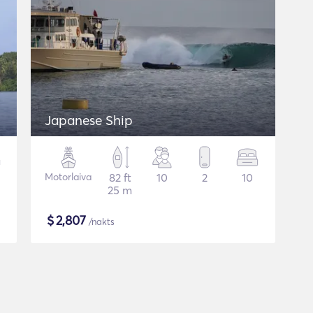
Japanese Ship
Motorlaiva
82 ft
10
2
10
25 m
$
2,807
/nakts