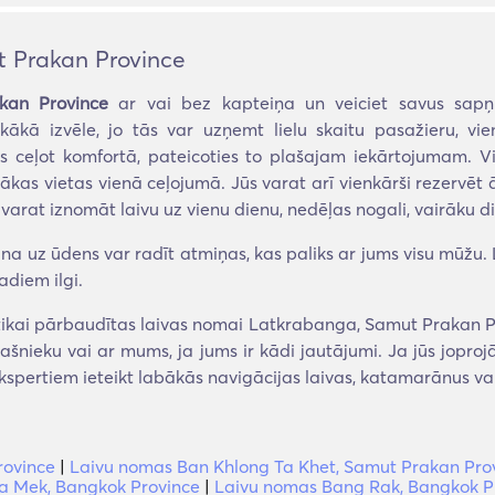
 Prakan Province
kan Province
ar vai bez kapteiņa un veiciet savus sapņu
kākā izvēle, jo tās var uzņemt lielu skaitu pasažieru, vie
s ceļot komfortā, pateicoties to plašajam iekārtojumam. Vi
rākas vietas vienā ceļojumā. Jūs varat arī vienkārši rezervē
 varat iznomāt laivu uz vienu dienu, nedēļas nogali, vairāku d
a uz ūdens var radīt atmiņas, kas paliks ar jums visu mūžu. La
adiem ilgi.
kai pārbaudītas laivas nomai Latkrabanga, Samut Prakan Pro
īpašnieku vai ar mums, ja jums ir kādi jautājumi. Ja jūs jopr
kspertiem ieteikt labākās navigācijas laivas, katamarānus v
rovince
|
Laivu nomas Ban Khlong Ta Khet, Samut Prakan Pro
 Mek, Bangkok Province
|
Laivu nomas Bang Rak, Bangkok P