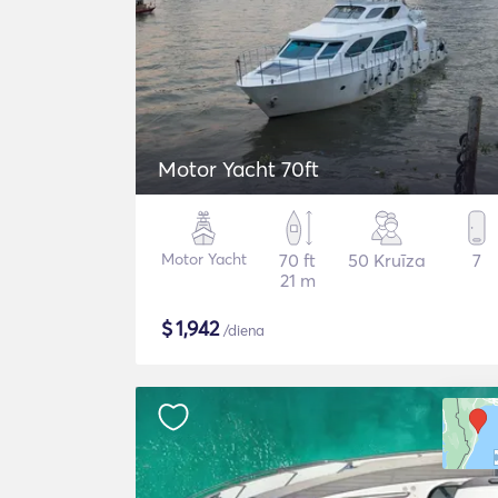
Motor Yacht 70ft
Motor Yacht
70 ft
50 Kruīza
7
21 m
$
1,942
/diena