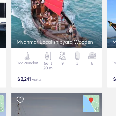
Myanmar Local shipyard Wooden
M
Tradicionālais
66 ft
9
3
6
Tr
20 m
$
2,241
/nakts