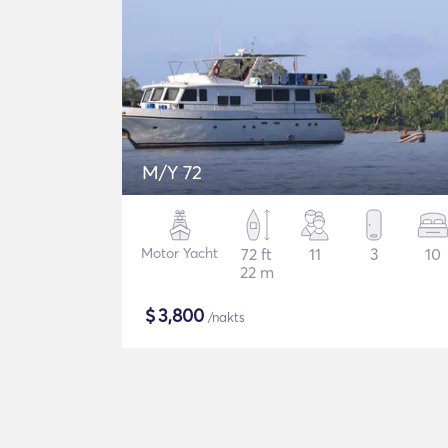
M/Y 72
Motor Yacht
72 ft
11
3
10
22 m
$
3,800
/nakts