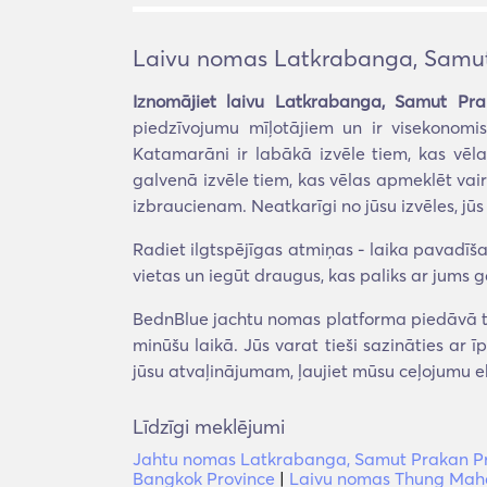
Laivu nomas Latkrabanga, Samut
Iznomājiet laivu Latkrabanga, Samut Pra
piedzīvojumu mīļotājiem un ir visekonomis
Katamarāni ir labākā izvēle tiem, kas vēla
galvenā izvēle tiem, kas vēlas apmeklēt vai
izbraucienam. Neatkarīgi no jūsu izvēles, jūs
Radiet ilgtspējīgas atmiņas - laika pavadīšan
vietas un iegūt draugus, kas paliks ar jums g
BednBlue jachtu nomas platforma piedāvā ti
minūšu laikā. Jūs varat tieši sazināties ar 
jūsu atvaļinājumam, ļaujiet mūsu ceļojumu e
Līdzīgi meklējumi
Jahtu nomas Latkrabanga, Samut Prakan P
Bangkok Province
|
Laivu nomas Thung Maha