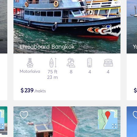
Liveaboard Bangkok
Y
Motorlaiva
75 ft
8
4
4
23 m
$
239
/nakts