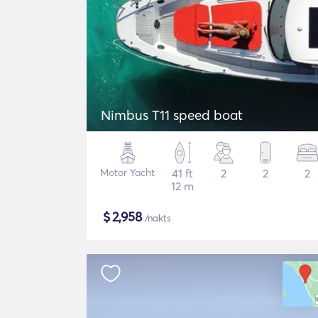
Nimbus T11 speed boat
Motor Yacht
41 ft
2
2
2
12 m
$
2,958
/nakts