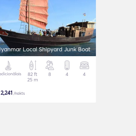
yanmar Local Shipyard Junk Boat
adicionālais
82 ft
8
4
4
25 m
$
2,241
/nakts