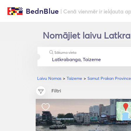
BednBlue
| Cenā vienmēr ir iekļauta a
Nomājiet laivu Latkra
Sākuma vieta
Laivu Nomas
Taizeme
Samut Prakan Province
Filtri