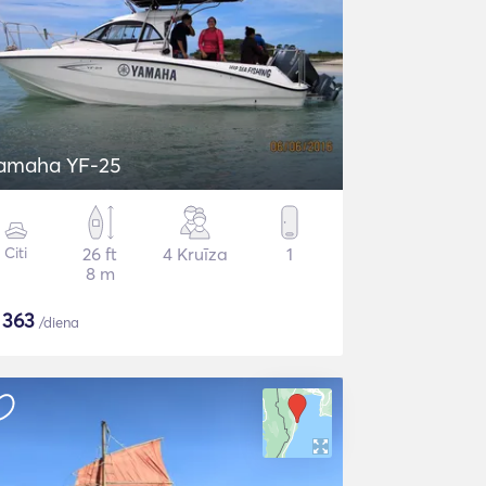
amaha YF-25
Citi
26 ft
4 Kruīza
1
8 m
$
363
/diena