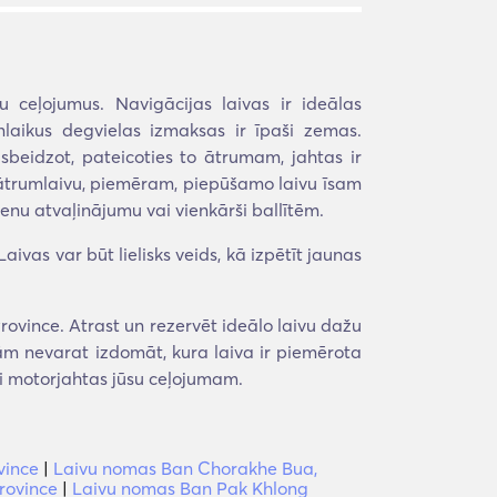
 ceļojumus. Navigācijas laivas ir ideālas
nlaikus degvielas izmaksas ir īpaši zemas.
sbeidzot, pateicoties to ātrumam, jahtas ir
t ātrumlaivu, piemēram, piepūšamo laivu īsam
ienu atvaļinājumu vai vienkārši ballītēm.
ivas var būt lielisks veids, kā izpētīt jaunas
vince. Atrast un rezervēt ideālo laivu dažu
ojām nevarat izdomāt, kura laiva ir piemērota
ai motorjahtas jūsu ceļojumam.
vince
|
Laivu nomas Ban Chorakhe Bua,
rovince
|
Laivu nomas Ban Pak Khlong