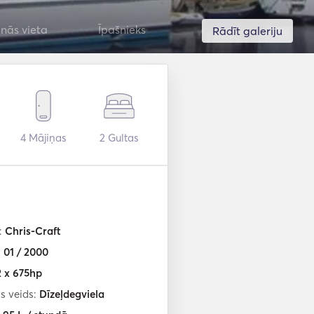
nās vieta
Īpašnieks
Rādīt galeriju
4
Mājiņas
2
Gultas
:
Chris-Craft
:
01 / 2000
2 x 675hp
s veids:
Dīzeļdegviela