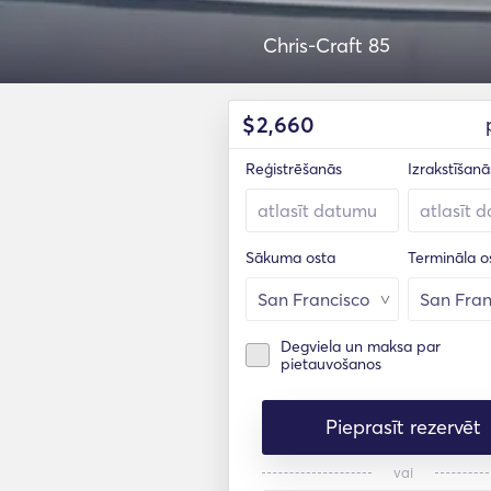
Chris-Craft 85
$
2,660
Reģistrēšanās
Izrakstīšanā
Sākuma osta
Termināla o
Degviela un maksa par
pietauvošanos
Pieprasīt rezervēt
vai