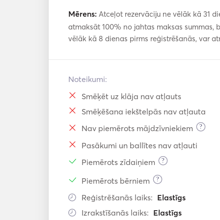
Mērens:
Atceļot rezervāciju ne vēlāk kā 31 di
atmaksāt 100% no jahtas maksas summas, bet
vēlāk kā 8 dienas pirms reģistrēšanās, var 
Noteikumi:
Smēķēt uz klāja nav atļauts
Smēķēšana iekštelpās nav atļauta
?
Nav piemērots mājdzīvniekiem
Pasākumi un ballītes nav atļauti
?
Piemērots zīdaiņiem
?
Piemērots bērniem
Reģistrēšanās laiks:
Elastīgs
Izrakstīšanās laiks:
Elastīgs