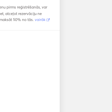
enu pirms reģistrēšanās, var
, atceļot rezervāciju ne
atmaksāt 50% no tās.
vairāk