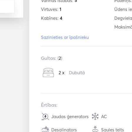
Vannas istabas:
5
Patēriņš
Virtuves:
1
Ūdens ie
Kabīnes:
4
Degviela
Maksimā
Sazinieties ar īpašnieku
Gultas: (
2
)
2 x
Dubultā
Ērtības:
Jaudas ģenerators
AC
Desalinators
Saules telts