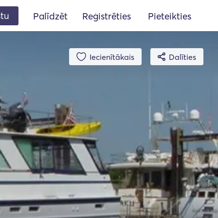
stu
Palīdzēt
Reģistrēties
Pieteikties
Iecienītākais
Dalīties