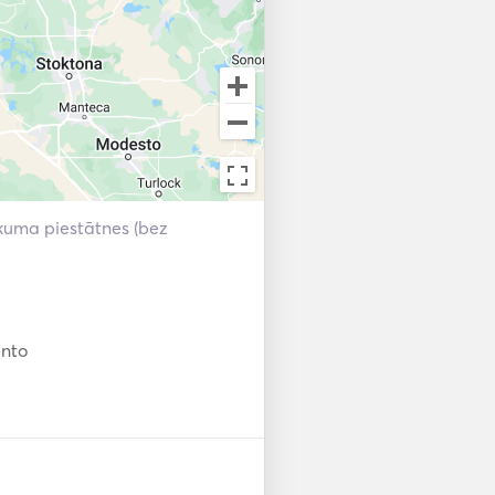
kuma piestātnes (bez
nto