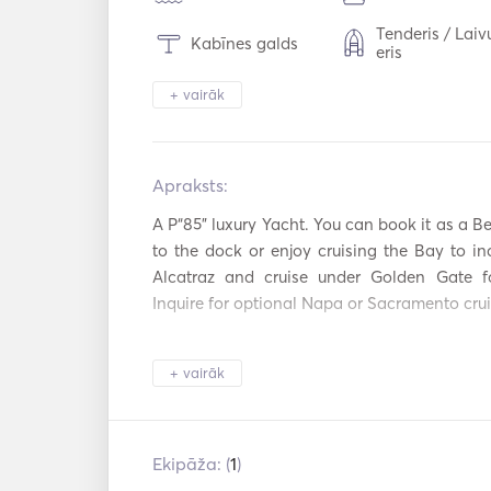
Tenderis / Laiv
Kabīnes galds
eris
Binoklis
Lukturu gaism
+ vairāk
Saldētava
Ledusskapis
Apraksts:   
Galda piederum
Cepeškrāsns
Glāzes / Trauki
A P“85" luxury Yacht. You can book it as a Be
Kafijas automāts
Ledus veidotāj
to the dock or enjoy cruising the Bay to inc
Alcatraz and cruise under Golden Gate fo
Kokteiļu bārs
Karstās plātne
Inquire for optional Napa or Sacramento cruis
TV
WiFi
5 In suite cabins all with A/C control and Fla
+ vairāk
Maximum 8 passengers in complete luxury.

USB savienojums
DVD atskaņotā
Complimentary Breakfast is provided each
can be provided by the Yacht's chef.

Žāvētājs
Matu žāvētājs
Ekipāža: (
1
)
There is even a piano on board for your enter