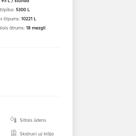
:
95
L / stundā
tilpība:
5300
L
s tilpums:
10221
L
lais ātrums:
18
mezgli
Siltais ūdens
Skaļruņi uz klāja