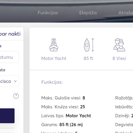
Funkcijas
Ekipāža
Atraša
par nakti
s
Motor Yacht
85 ft
8
Viesi
sta
Funkcijas:
?
Maks. Gulošie viesi:
8
Ražotājs
Maks. Kruīza viesi:
25
Iebūvēts
Laivas tips:
Motor Yacht
Dzinēji:
Garums:
85 ft
(26 m)
Degviela