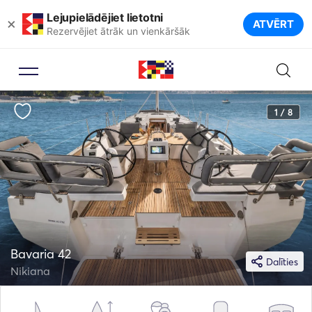
Lejupielādējiet lietotni
×
ATVĒRT
Rezervējiet ātrāk un vienkāršāk
1 / 8
Bavaria 42
Dalīties
Nikiana