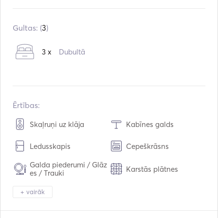
Iebūvēts:
01 / 2024
Dzinēji:
1 x 57hp
Gultas: (
3
)
Degvielas veids:
Dīzeļdegviela
3 x
Dubultā
Ērtības:
Skaļruņi uz klāja
Kabīnes galds
Ledusskapis
Cepeškrāsns
Galda piederumi / Glāz
Karstās plātnes
es / Trauki
Mp3 atskaņotājs / Radi
+ vairāk
Saules paneļi
o / CD
Navigācijas sistēma
VHF