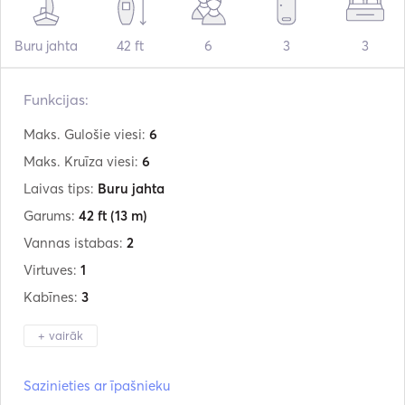
Buru jahta
42 ft
6
3
3
Funkcijas:
Maks. Gulošie viesi:
6
Maks. Kruīza viesi:
6
Laivas tips:
Buru jahta
Garums:
42 ft
(13 m)
Vannas istabas:
2
Virtuves:
1
Kabīnes:
3
+ vairāk
Ražotājs:
Bavaria
Sazinieties ar īpašnieku
Modelis:
C42