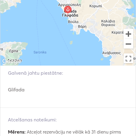
Galvenā jahtu piestātne:
Glifada
Atcelšanas noteikumi:
Mērens:
Atceļot rezervāciju ne vēlāk kā 31 dienu pirms