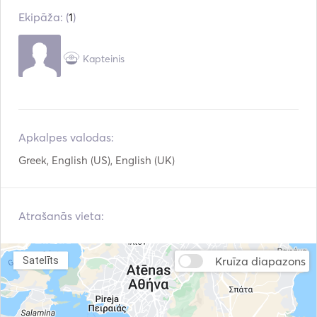
Ekipāža: (
1
)
Priekšgala stūmējs
Spārni
Signālraķešu pistole
Ceļveži un kartes
Kapteinis
Rokas ugunsdzēšamie
Glābšanas vestes
aparāti
Navigācijas sistēma
Piekaramais motors
Apkalpes valodas:
VHF
Elektriskās vinčas
Greek, English (US), English (UK)
Zvejas meklētājs / sonā
rs
Atrašanās vieta:
Kruīza diapazons
Satelīts