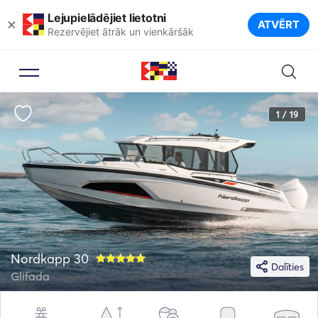
Lejupielādējiet lietotni
×
ATVĒRT
Rezervējiet ātrāk un vienkāršāk
1 / 19
Nordkapp 30
Dalīties
Glifada