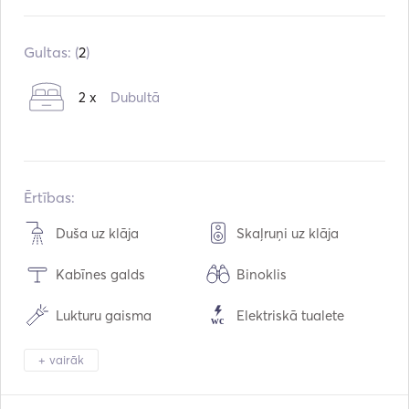
Iebūvēts:
05 / 2023
Dzinēji:
2 x 200hp
Gultas: (
2
)
Degvielas veids:
Benzīns
2 x
Dubultā
Patēriņš:
50
L / stundā
Ūdens ietilpība:
50
L
Degvielas tilpums:
310
L
Maksimālais ātrums:
45
mezgli
Ērtības:
Duša uz klāja
Skaļruņi uz klāja
Kabīnes galds
Binoklis
Lukturu gaisma
Elektriskā tualete
Saldētava
Ledusskapis
+ vairāk
Mp3 atskaņotājs / Radi
USB savienojums
o / CD