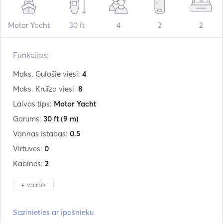
Motor Yacht
30 ft
4
2
2
Funkcijas:
Maks. Gulošie viesi:
4
Maks. Kruīza viesi:
8
Laivas tips:
Motor Yacht
Garums:
30 ft
(9 m)
Vannas istabas:
0.5
Virtuves:
0
Kabīnes:
2
+ vairāk
Ražotājs:
Nordkapp
Sazinieties ar īpašnieku
Modelis:
Gran Coupe 905