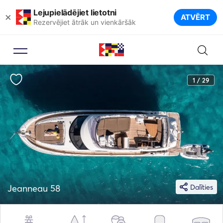
Lejupielādējiet lietotni
×
ATVĒRT
Rezervējiet ātrāk un vienkāršāk
1 / 29
Jeanneau 58
Dalīties