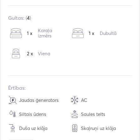
Iebūvēts:
03 / 2013
Pārbūve:
03 / 2023
Gultas: (
4
)
Dzinēji:
2 x 600hp
Karaļa
1 x
1 x
Dubultā
Degvielas veids:
izmērs
Dīzeļdegviela
Patēriņš:
581
L / stundā
2 x
Viena
Ūdens ietilpība:
500
L
Degvielas tilpums:
2200
L
Maksimālais ātrums:
30
mezgli
Ērtības:
Jaudas ģenerators
AC
Siltais ūdens
Saules telts
Duša uz klāja
Skaļruņi uz klāja