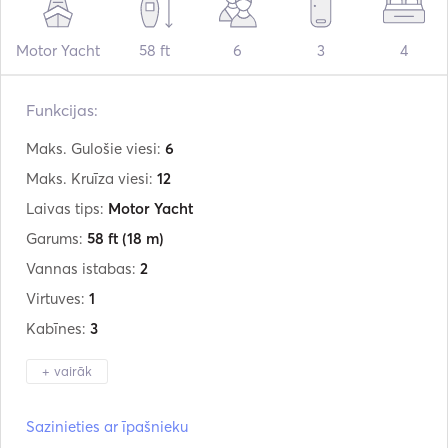
Motor Yacht
58 ft
6
3
4
Funkcijas:
Maks. Gulošie viesi:
6
Maks. Kruīza viesi:
12
Laivas tips:
Motor Yacht
Garums:
58 ft
(18 m)
Vannas istabas:
2
Virtuves:
1
Kabīnes:
3
+ vairāk
Ražotājs:
Jeanneau
Sazinieties ar īpašnieku
Modelis:
Prestige 550