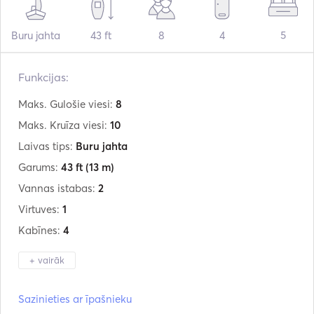
Buru jahta
43 ft
8
4
5
Funkcijas:
Maks. Gulošie viesi:
8
Maks. Kruīza viesi:
10
Laivas tips:
Buru jahta
Garums:
43 ft
(13 m)
Vannas istabas:
2
Virtuves:
1
Kabīnes:
4
+ vairāk
Ražotājs:
Beneteau
Sazinieties ar īpašnieku
Modelis:
Oceanis 43