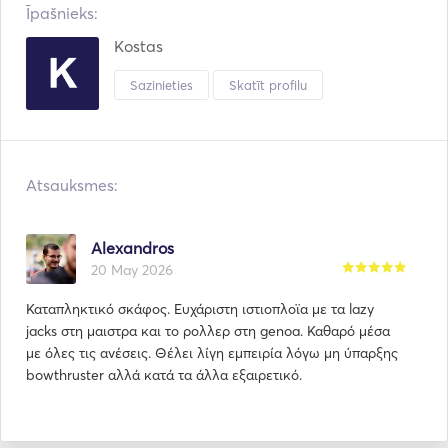
Īpašnieks:
Kostas
Sazinieties
Skatīt profilu
Atsauksmes:
Alexandros
20 May 2026
Καταπληκτικό σκάφος. Ευχάριστη ιστιοπλοϊα με τα lazy
jacks στη μαιστρα και το ρολλερ στη genoa. Καθαρό μέσα
με όλες τις ανέσεις. Θέλει λίγη εμπειρία λόγω μη ύπαρξης
bowthruster αλλά κατά τα άλλα εξαιρετικό.