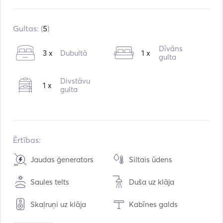
Iebūvēts:
10 / 2009
Dzinēji:
1 x 50hp
Gultas: (
5
)
Degvielas veids:
Dīzeļdegviela
Dīvāns
3 x
Dubultā
1 x
Patēriņš:
5
L / stundā
gulta
Ūdens ietilpība:
360
L
Divstāvu
1 x
Degvielas tilpums:
200
L
gulta
Maksimālais ātrums:
8
mezgli
Ērtības:
Jaudas ģenerators
Siltais ūdens
Saules telts
Duša uz klāja
Skaļruņi uz klāja
Kabīnes galds