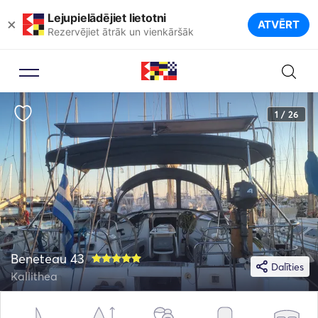
Lejupielādējiet lietotni
×
ATVĒRT
Rezervējiet ātrāk un vienkāršāk
1 / 26
Beneteau 43
Dalīties
Kallithea