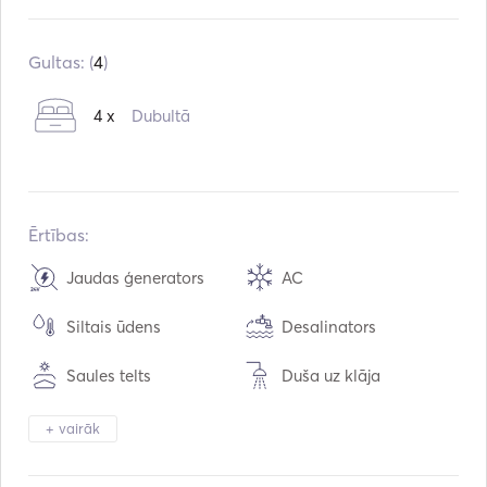
Iebūvēts:
01 / 2008
Dzinēji:
2 x 27hp
Gultas: (
4
)
Degvielas veids:
Dīzeļdegviela
4 x
Dubultā
Ērtības:
Jaudas ģenerators
AC
Siltais ūdens
Desalinators
Saules telts
Duša uz klāja
Skaļruņi uz klāja
Kabīnes galds
+ vairāk
Tenderis / Laivu kuteris
Binoklis