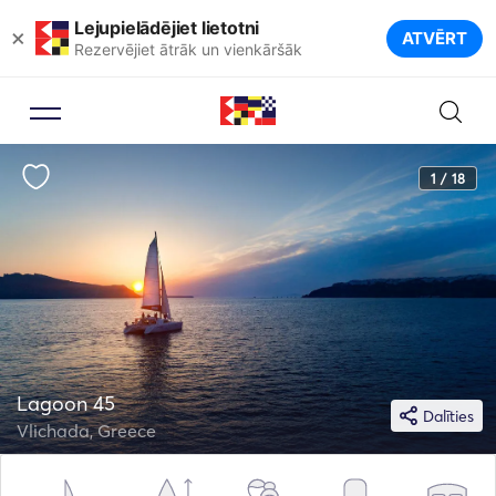
Lejupielādējiet lietotni
×
ATVĒRT
Rezervējiet ātrāk un vienkāršāk
1 / 18
Lagoon 45
Dalīties
Vlichada, Greece