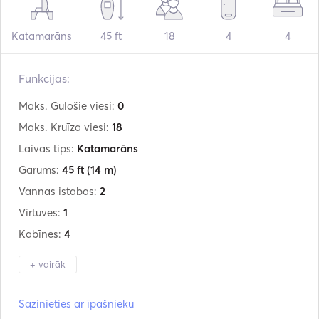
Katamarāns
45 ft
18
4
4
Funkcijas:
Maks. Gulošie viesi:
0
Maks. Kruīza viesi:
18
Laivas tips:
Katamarāns
Garums:
45 ft
(14 m)
Vannas istabas:
2
Virtuves:
1
Kabīnes:
4
+ vairāk
Ražotājs:
Lagoon
Sazinieties ar īpašnieku
Modelis:
440